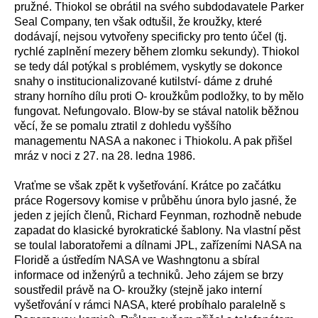
pružné. Thiokol se obrátil na svého subdodavatele Parker
Seal Company, ten však odtušil, že kroužky, které
dodávají, nejsou vytvořeny specificky pro tento účel (tj.
rychlé zaplnění mezery během zlomku sekundy). Thiokol
se tedy dál potýkal s problémem, vyskytly se dokonce
snahy o institucionalizované kutilství- dáme z druhé
strany horního dílu proti O- kroužkům podložky, to by mělo
fungovat. Nefungovalo. Blow-by se stával natolik běžnou
věcí, že se pomalu ztratil z dohledu vyššího
managementu NASA a nakonec i Thiokolu. A pak přišel
mráz v noci z 27. na 28. ledna 1986.
Vraťme se však zpět k vyšetřování. Krátce po začátku
práce Rogersovy komise v průběhu února bylo jasné, že
jeden z jejích členů, Richard Feynman, rozhodně nebude
zapadat do klasické byrokratické šablony. Na vlastní pěst
se toulal laboratořemi a dílnami JPL, zařízeními NASA na
Floridě a ústředím NASA ve Washngtonu a sbíral
informace od inženýrů a techniků. Jeho zájem se brzy
soustředil právě na O- kroužky (stejně jako interní
vyšetřování v rámci NASA, které probíhalo paralelně s