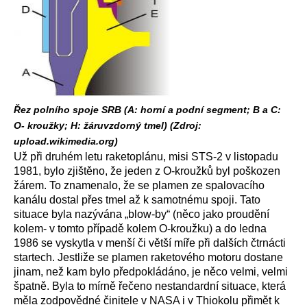
Řez polního spoje SRB (A: horní a podní segment; B a C:
O- kroužky; H: žáruvzdorný tmel) (Zdroj:
upload.wikimedia.org)
Už při druhém letu raketoplánu, misi STS-2 v listopadu
1981, bylo zjištěno, že jeden z O-kroužků byl poškozen
žárem. To znamenalo, že se plamen ze spalovacího
kanálu dostal přes tmel až k samotnému spoji. Tato
situace byla nazývána „blow-by“ (něco jako proudění
kolem- v tomto případě kolem O-kroužku) a do ledna
1986 se vyskytla v menší či větší míře při dalších čtrnácti
startech. Jestliže se plamen raketového motoru dostane
jinam, než kam bylo předpokládáno, je něco velmi, velmi
špatně. Byla to mírně řečeno nestandardní situace, která
měla zodpovědné činitele v NASA i v Thiokolu přimět k