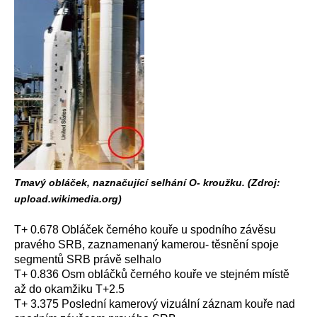
Tmavý obláček, naznačující selhání O- kroužku. (Zdroj:
upload.wikimedia.org)
T+ 0.678 Obláček černého kouře u spodního závěsu
pravého SRB, zaznamenaný kamerou- těsnění spoje
segmentů SRB právě selhalo
T+ 0.836 Osm obláčků černého kouře ve stejném místě
až do okamžiku T+2.5
T+ 3.375 Poslední kamerový vizuální záznam kouře nad