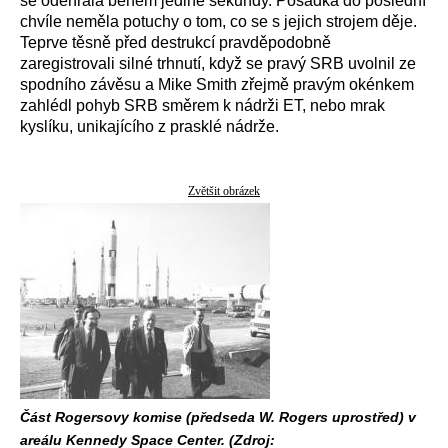
se odehrála během jediné sekundy. Posádka do poslední
chvíle neměla potuchy o tom, co se s jejich strojem děje.
Teprve těsně před destrukcí pravděpodobně
zaregistrovali silné trhnutí, když se pravý SRB uvolnil ze
spodního závěsu a Mike Smith zřejmě pravým okénkem
zahlédl pohyb SRB směrem k nádrži ET, nebo mrak
kyslíku, unikajícího z prasklé nádrže.
Zvětšit obrázek
Část Rogersovy komise (předseda W. Rogers uprostřed) v
areálu Kennedy Space Center. (Zdroj: