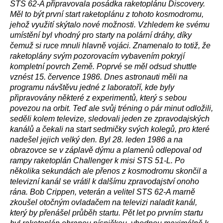
STS 62-A připravovala posádka raketoplánu Discovery.
Měl to být první start raketoplánu z tohoto kosmodromu,
jehož využití skýtalo nové možnosti. Vzhledem ke svému
umístění byl vhodný pro starty na polární dráhy, díky
čemuž si ruce mnuli hlavně vojáci. Znamenalo to totiž, že
raketoplány svým pozorovacím vybavením pokryjí
kompletní povrch Země. Poprvé se měl odsud shuttle
vznést 15. července 1986. Dnes astronauti měli na
programu návštěvu jedné z laboratoří, kde byly
připravovány některé z experimentů, který s sebou
povezou na orbit. Teď ale svůj tréning o pár minut odložili,
seděli kolem televize, sledovali jeden ze zpravodajských
kanálů a čekali na start sedmičky svých kolegů, pro které
nadešel jejich velký den. Byl 28. leden 1986 a na
obrazovce se v záplavě dýmu a plamenů odlepoval od
rampy raketoplán Challenger k misi STS 51-L. Po
několika sekundách ale přenos z kosmodromu skončil a
televizní kanál se vrátil k dalšímu zpravodajství onoho
rána. Bob Crippen, veterán a velitel STS 62-A marně
zkoušel otočným ovladačem na televizi naladit kanál,
který by přenášel průběh startu. Pět let po prvním startu