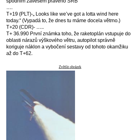
spodním závěsem pravého SRB
….
T+19 (PLT)-„ Looks like we’ve got a lotta wind here
today.“ (Vypadá to, že dnes tu máme docela větrno.)
T+20 (CDR)- …..
T+ 36.990 První známka toho, že raketoplán vstupuje do
oblasti nárazů výškového větru, autopilot správně
koriguje náklon a vybočení sestavy od tohoto okamžiku
až do T+62.
Zvětšit obrázek