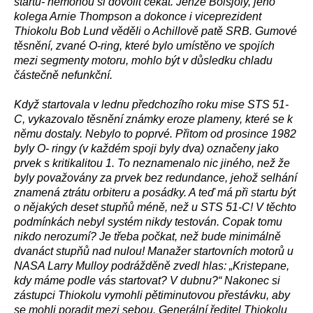
startů- nemohou si dovolit čekat. Jenže Boisjoly, jeho
kolega Arnie Thompson a dokonce i viceprezident
Thiokolu Bob Lund věděli o Achillově patě SRB. Gumové
těsnění, zvané O-ring, které bylo umístěno ve spojích
mezi segmenty motoru, mohlo být v důsledku chladu
částečně nefunkční.
Když startovala v lednu předchozího roku mise STS 51-
C, vykazovalo těsnění známky eroze plameny, které se k
němu dostaly. Nebylo to poprvé. Přitom od prosince 1982
byly O- ringy (v každém spoji byly dva) označeny jako
prvek s kritikalitou 1. To neznamenalo nic jiného, než že
byly považovány za prvek bez redundance, jehož selhání
znamená ztrátu orbiteru a posádky. A teď má při startu být
o nějakých deset stupňů méně, než u STS 51-C! V těchto
podmínkách nebyl systém nikdy testován. Copak tomu
nikdo nerozumí? Je třeba počkat, než bude minimálně
dvanáct stupňů nad nulou! Manažer startovních motorů u
NASA Larry Mulloy podrážděně zvedl hlas: „Kristepane,
kdy máme podle vás startovat? V dubnu?“ Nakonec si
zástupci Thiokolu vymohli pětiminutovou přestávku, aby
se mohli poradit mezi sebou. Generální ředitel Thiokolu