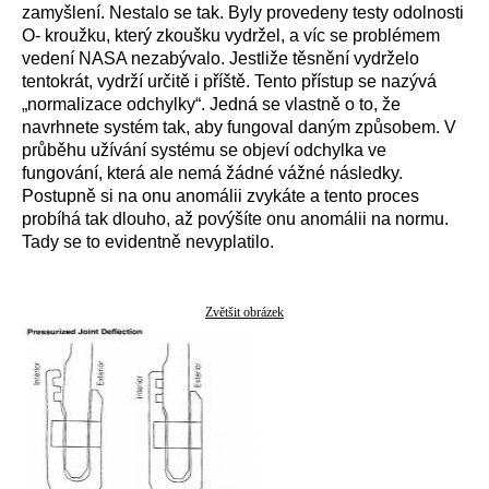
zamyšlení. Nestalo se tak. Byly provedeny testy odolnosti
O- kroužku, který zkoušku vydržel, a víc se problémem
vedení NASA nezabývalo. Jestliže těsnění vydrželo
tentokrát, vydrží určitě i příště. Tento přístup se nazývá
„normalizace odchylky“. Jedná se vlastně o to, že
navrhnete systém tak, aby fungoval daným způsobem. V
průběhu užívání systému se objeví odchylka ve
fungování, která ale nemá žádné vážné následky.
Postupně si na onu anomálii zvykáte a tento proces
probíhá tak dlouho, až povýšíte onu anomálii na normu.
Tady se to evidentně nevyplatilo.
Zvětšit obrázek