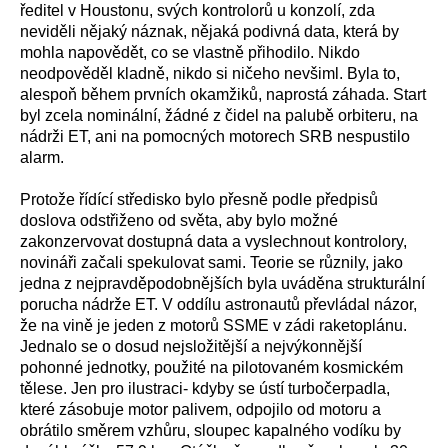
ředitel v Houstonu, svých kontrolorů u konzolí, zda
neviděli nějaký náznak, nějaká podivná data, která by
mohla napovědět, co se vlastně přihodilo. Nikdo
neodpověděl kladně, nikdo si ničeho nevšiml. Byla to,
alespoň během prvních okamžiků, naprostá záhada. Start
byl zcela nominální, žádné z čidel na palubě orbiteru, na
nádrži ET, ani na pomocných motorech SRB nespustilo
alarm.
Protože řídící středisko bylo přesně podle předpisů
doslova odstřiženo od světa, aby bylo možné
zakonzervovat dostupná data a vyslechnout kontrolory,
novináři začali spekulovat sami. Teorie se různily, jako
jedna z nejpravděpodobnějších byla uváděna strukturální
porucha nádrže ET. V oddílu astronautů převládal názor,
že na vině je jeden z motorů SSME v zádi raketoplánu.
Jednalo se o dosud nejsložitější a nejvýkonnější
pohonné jednotky, použité na pilotovaném kosmickém
tělese. Jen pro ilustraci- kdyby se ústí turbočerpadla,
které zásobuje motor palivem, odpojilo od motoru a
obrátilo směrem vzhůru, sloupec kapalného vodíku by