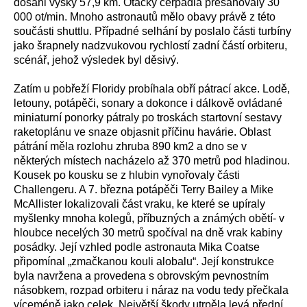
dosáhl výšky 57,9 km. Otáčky čerpadla přesahovaly 30
000 ot/min. Mnoho astronautů mělo obavy právě z této
součásti shuttlu. Případné selhání by poslalo části turbíny
jako šrapnely nadzvukovou rychlostí zadní částí orbiteru,
scénář, jehož výsledek byl děsivý.
Zatím u pobřeží Floridy probíhala obří pátrací akce. Lodě,
letouny, potápěči, sonary a dokonce i dálkově ovládané
miniaturní ponorky pátraly po troskách startovní sestavy
raketoplánu ve snaze objasnit příčinu havárie. Oblast
pátrání měla rozlohu zhruba 890 km2 a dno se v
některých místech nacházelo až 370 metrů pod hladinou.
Kousek po kousku se z hlubin vynořovaly části
Challengeru. A 7. března potápěči Terry Bailey a Mike
McAllister lokalizovali část vraku, ke které se upíraly
myšlenky mnoha kolegů, příbuzných a známých obětí- v
hloubce necelých 30 metrů spočíval na dně vrak kabiny
posádky. Její vzhled podle astronauta Mika Coatse
připomínal „zmačkanou kouli alobalu“. Její konstrukce
byla navržena a provedena s obrovským pevnostním
násobkem, rozpad orbiteru i náraz na vodu tedy přečkala
víceméně jako celek. Největší škody utrpěla levá přední