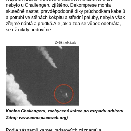
nebylo u Challengeru zjištěno. Dekomprese mohla
skutečně nastat, pravděpodobně díky průchodkám kabelů
a potrubí ve stěnách kokpitu a střední paluby, nebyla však
zřejmě náhlá a prudká.Ale jak a zda se vůbec odehrála,
se už nikdy nedovíme…
Zvětšit obrázek
Kabina Challengeru, zachycená krátce po rozpadu orbiteru.
Zdroj: www.aerospaceweb.org)
Podle záznamů kamer, radarových záznamů a