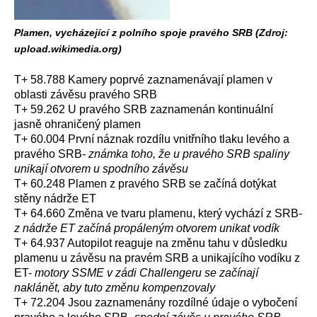
Plamen, vycházející z polního spoje pravého SRB (Zdroj:
upload.wikimedia.org)
T+ 58.788 Kamery poprvé zaznamenávají plamen v
oblasti závěsu pravého SRB
T+ 59.262 U pravého SRB zaznamenán kontinuální
jasně ohraničený plamen
T+ 60.004 První náznak rozdílu vnitřního tlaku levého a
pravého SRB-
známka toho, že u pravého SRB spaliny
unikají otvorem u spodního závěsu
T+ 60.248 Plamen z pravého SRB se začíná dotýkat
stěny nádrže ET
T+ 64.660 Změna ve tvaru plamenu, který vychází z SRB-
z nádrže ET začíná propáleným otvorem unikat vodík
T+ 64.937 Autopilot reaguje na změnu tahu v důsledku
plamenu u závěsu na pravém SRB a unikajícího vodíku z
ET-
motory SSME v zádi Challengeru se začínají
naklánět, aby tuto změnu kompenzovaly
T+ 72.204 Jsou zaznamenány rozdílné údaje o vybočení