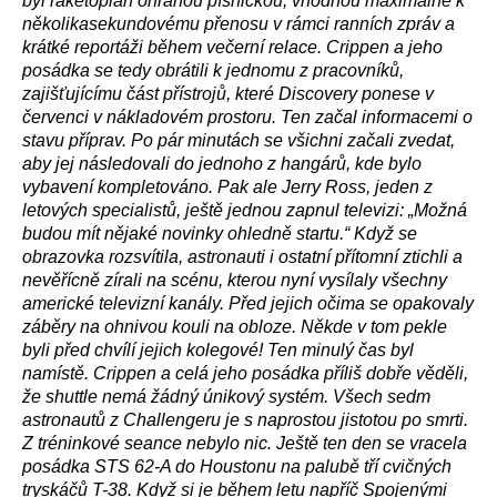
byl raketoplán ohranou písničkou, vhodnou maximálně k
několikasekundovému přenosu v rámci ranních zpráv a
krátké reportáži během večerní relace. Crippen a jeho
posádka se tedy obrátili k jednomu z pracovníků,
zajišťujícímu část přístrojů, které Discovery ponese v
červenci v nákladovém prostoru. Ten začal informacemi o
stavu příprav. Po pár minutách se všichni začali zvedat,
aby jej následovali do jednoho z hangárů, kde bylo
vybavení kompletováno. Pak ale Jerry Ross, jeden z
letových specialistů, ještě jednou zapnul televizi: „Možná
budou mít nějaké novinky ohledně startu.“ Když se
obrazovka rozsvítila, astronauti i ostatní přítomní ztichli a
nevěřícně zírali na scénu, kterou nyní vysílaly všechny
americké televizní kanály. Před jejich očima se opakovaly
záběry na ohnivou kouli na obloze. Někde v tom pekle
byli před chvílí jejich kolegové! Ten minulý čas byl
namístě. Crippen a celá jeho posádka příliš dobře věděli,
že shuttle nemá žádný únikový systém. Všech sedm
astronautů z Challengeru je s naprostou jistotou po smrti.
Z tréninkové seance nebylo nic. Ještě ten den se vracela
posádka STS 62-A do Houstonu na palubě tří cvičných
tryskáčů T-38. Když si je během letu napříč Spojenými