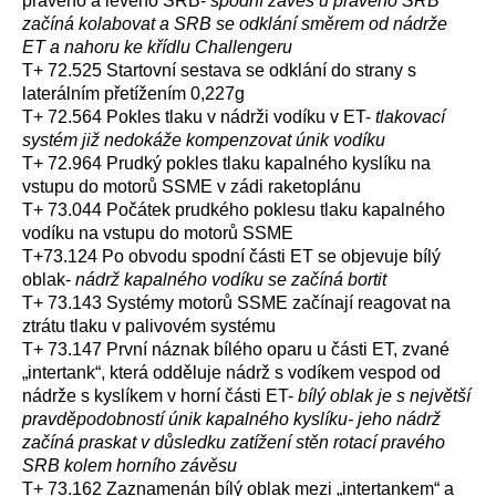
pravého a levého SRB-
spodní závěs u pravého SRB
začíná kolabovat a SRB se odklání směrem od nádrže
ET a nahoru ke křídlu Challengeru
T+ 72.525 Startovní sestava se odklání do strany s
laterálním přetížením 0,227g
T+ 72.564 Pokles tlaku v nádrži vodíku v ET-
tlakovací
systém již nedokáže kompenzovat únik vodíku
T+ 72.964 Prudký pokles tlaku kapalného kyslíku na
vstupu do motorů SSME v zádi raketoplánu
T+ 73.044 Počátek prudkého poklesu tlaku kapalného
vodíku na vstupu do motorů SSME
T+73.124 Po obvodu spodní části ET se objevuje bílý
oblak-
nádrž kapalného vodíku se začíná bortit
T+ 73.143 Systémy motorů SSME začínají reagovat na
ztrátu tlaku v palivovém systému
T+ 73.147 První náznak bílého oparu u části ET, zvané
„intertank“, která odděluje nádrž s vodíkem vespod od
nádrže s kyslíkem v horní části ET-
bílý oblak je s největší
pravděpodobností únik kapalného kyslíku- jeho nádrž
začíná praskat v důsledku zatížení stěn rotací pravého
SRB kolem horního závěsu
T+ 73.162 Zaznamenán bílý oblak mezi „intertankem“ a