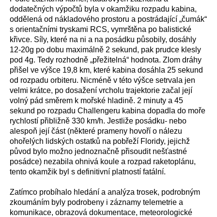
dodatečných výpočtů byla v okamžiku rozpadu kabina,
oddělená od nákladového prostoru a postrádající „čumák“
s orientačními tryskami RCS, vymrštěna po balistické
křivce. Síly, které na ni a na posádku působily, dosáhly
12-20g po dobu maximálně 2 sekund, pak prudce klesly
pod 4g. Tedy rozhodně „přežitelná“ hodnota. Zlom dráhy
přišel ve výšce 19,8 km, které kabina dosáhla 25 sekund
od rozpadu orbiteru. Nicméně v této výšce setrvala jen
velmi krátce, po dosažení vrcholu trajektorie začal její
volný pád směrem k mořské hladině. 2 minuty a 45
sekund po rozpadu Challengeru kabina dopadla do moře
rychlostí přibližně 330 km/h. Jestliže posádku- nebo
alespoň její část (některé prameny hovoří o nálezu
ohořelých lidských ostatků na pobřeží Floridy, jejichž
původ bylo možno jednoznačně přisoudit nešťastné
posádce) nezabila ohnivá koule a rozpad raketoplánu,
tento okamžik byl s definitivní platností fatální.
Zatímco probíhalo hledání a analýza trosek, podrobným
zkoumáním byly podrobeny i záznamy telemetrie a
komunikace, obrazová dokumentace, meteorologické