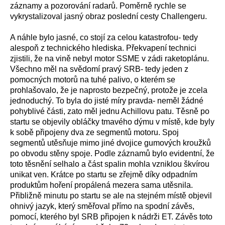
záznamy a pozorování radarů. Poměrně rychle se
vykrystalizoval jasný obraz poslední cesty Challengeru.
A náhle bylo jasné, co stojí za celou katastrofou- tedy
alespoň z technického hlediska. Překvapení technici
zjistili, že na vině nebyl motor SSME v zádi raketoplánu.
Všechno měl na svědomí pravý SRB- tedy jeden z
pomocných motorů na tuhé palivo, o kterém se
prohlašovalo, že je naprosto bezpečný, protože je zcela
jednoduchý. To byla do jisté míry pravda- neměl žádné
pohyblivé části, zato měl jednu Achillovu patu. Těsně po
startu se objevily obláčky tmavého dýmu v místě, kde byly
k sobě připojeny dva ze segmentů motoru. Spoj
segmentů utěsňuje mimo jiné dvojice gumových kroužků
po obvodu stěny spoje. Podle záznamů bylo evidentní, že
toto těsnění selhalo a část spalin mohla vzniklou škvírou
unikat ven. Krátce po startu se zřejmě díky odpadním
produktům hoření propálená mezera sama utěsnila.
Přibližně minutu po startu se ale na stejném místě objevil
ohnivý jazyk, který směřoval přímo na spodní závěs,
pomocí, kterého byl SRB připojen k nádrži ET. Závěs toto