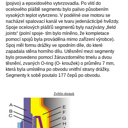
(pojivo) a epoxidového vytvrzovadla. Po vlití do
ocelového pláště segmentu bylo palivo působením
vysokých teplot vytvrzeno. V podélné ose motoru se
nacházel spalovací kanál ve tvaru jedenácticípé hvězdy.
Spoje ocelových plášťů segmentů byly nazývány „field
joints“ (polní spoje- tím bylo míněno, že kompletace
pomocí spojů byla prováděna mimo zařízení výrobce).
Spoj měl formu drážky ve spodním díle, do které
zapadala stěna horního dílu. Utěsnění mezi segmenty
bylo provedeno pomocí žáruvzdorného tmelu a dvou
těsnění, zvaných O-ring (O- kroužek) o průměru 7 mm,
která byla umístěna po obvodu vnitřní strany drážky.
Segmenty k sobě poutalo 177 čepů po obvodu.
Zvětšit obrázek