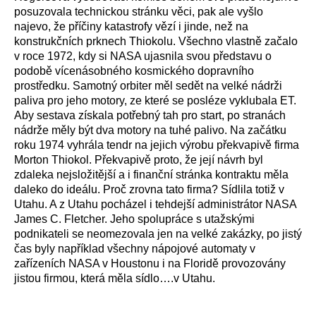
posuzovala technickou stránku věci, pak ale vyšlo
najevo, že příčiny katastrofy vězí i jinde, než na
konstrukčních prknech Thiokolu. Všechno vlastně začalo
v roce 1972, kdy si NASA ujasnila svou představu o
podobě vícenásobného kosmického dopravního
prostředku. Samotný orbiter měl sedět na velké nádrži
paliva pro jeho motory, ze které se posléze vyklubala ET.
Aby sestava získala potřebný tah pro start, po stranách
nádrže měly být dva motory na tuhé palivo. Na začátku
roku 1974 vyhrála tendr na jejich výrobu překvapivě firma
Morton Thiokol. Překvapivě proto, že její návrh byl
zdaleka nejsložitější a i finanční stránka kontraktu měla
daleko do ideálu. Proč zrovna tato firma? Sídlila totiž v
Utahu. A z Utahu pocházel i tehdejší administrátor NASA
James C. Fletcher. Jeho spolupráce s utažskými
podnikateli se neomezovala jen na velké zakázky, po jistý
čas byly například všechny nápojové automaty v
zařízeních NASA v Houstonu i na Floridě provozovány
jistou firmou, která měla sídlo….v Utahu.