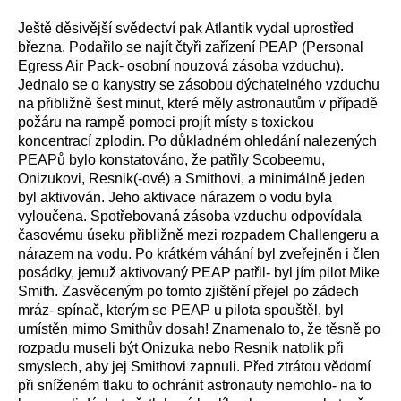
Ještě děsivější svědectví pak Atlantik vydal uprostřed
března. Podařilo se najít čtyři zařízení PEAP (Personal
Egress Air Pack- osobní nouzová zásoba vzduchu).
Jednalo se o kanystry se zásobou dýchatelného vzduchu
na přibližně šest minut, které měly astronautům v případě
požáru na rampě pomoci projít místy s toxickou
koncentrací zplodin. Po důkladném ohledání nalezených
PEAPů bylo konstatováno, že patřily Scobeemu,
Onizukovi, Resnik(-ové) a Smithovi, a minimálně jeden
byl aktivován. Jeho aktivace nárazem o vodu byla
vyloučena. Spotřebovaná zásoba vzduchu odpovídala
časovému úseku přibližně mezi rozpadem Challengeru a
nárazem na vodu. Po krátkém váhání byl zveřejněn i člen
posádky, jemuž aktivovaný PEAP patřil- byl jím pilot Mike
Smith. Zasvěceným po tomto zjištění přejel po zádech
mráz- spínač, kterým se PEAP u pilota spouštěl, byl
umístěn mimo Smithův dosah! Znamenalo to, že těsně po
rozpadu museli být Onizuka nebo Resnik natolik při
smyslech, aby jej Smithovi zapnuli. Před ztrátou vědomí
při sníženém tlaku to ochránit astronauty nemohlo- na to