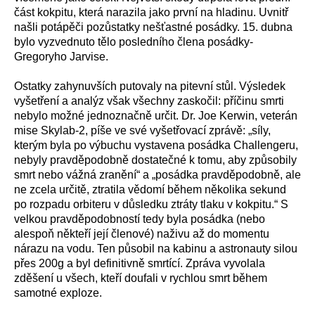
část kokpitu, která narazila jako první na hladinu. Uvnitř
našli potápěči pozůstatky nešťastné posádky. 15. dubna
bylo vyzvednuto tělo posledního člena posádky-
Gregoryho Jarvise.
Ostatky zahynuvších putovaly na pitevní stůl. Výsledek
vyšetření a analýz však všechny zaskočil: příčinu smrti
nebylo možné jednoznačně určit. Dr. Joe Kerwin, veterán
mise Skylab-2, píše ve své vyšetřovací zprávě: „síly,
kterým byla po výbuchu vystavena posádka Challengeru,
nebyly pravděpodobně dostatečné k tomu, aby způsobily
smrt nebo vážná zranění“ a „posádka pravděpodobně, ale
ne zcela určitě, ztratila vědomí během několika sekund
po rozpadu orbiteru v důsledku ztráty tlaku v kokpitu.“ S
velkou pravděpodobností tedy byla posádka (nebo
alespoň někteří její členové) naživu až do momentu
nárazu na vodu. Ten působil na kabinu a astronauty silou
přes 200g a byl definitivně smrtící. Zpráva vyvolala
zděšení u všech, kteří doufali v rychlou smrt během
samotné exploze.