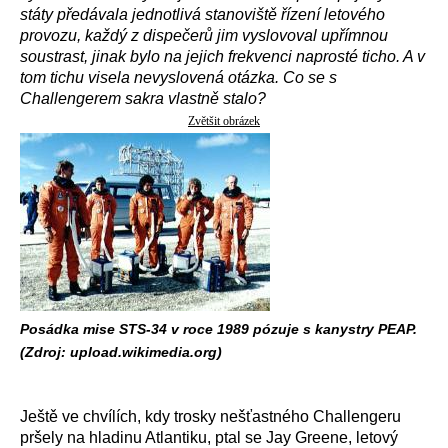
státy předávala jednotlivá stanoviště řízení letového
provozu, každý z dispečerů jim vyslovoval upřímnou
soustrast, jinak bylo na jejich frekvenci naprosté ticho. A v
tom tichu visela nevyslovená otázka. Co se s
Challengerem sakra vlastně stalo?
Zvětšit obrázek
Posádka mise STS-34 v roce 1989 pózuje s kanystry PEAP.
(Zdroj: upload.wikimedia.org)
Ještě ve chvílích, kdy trosky nešťastného Challengeru
pršely na hladinu Atlantiku, ptal se Jay Greene, letový