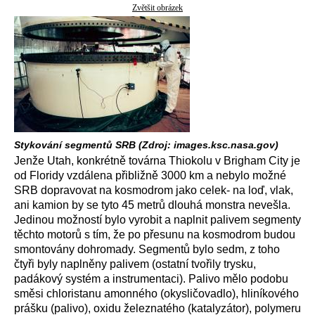
Zvětšit obrázek
Stykování segmentů SRB (Zdroj: images.ksc.nasa.gov)
Jenže Utah, konkrétně továrna Thiokolu v Brigham City je
od Floridy vzdálena přibližně 3000 km a nebylo možné
SRB dopravovat na kosmodrom jako celek- na loď, vlak,
ani kamion by se tyto 45 metrů dlouhá monstra nevešla.
Jedinou možností bylo vyrobit a naplnit palivem segmenty
těchto motorů s tím, že po přesunu na kosmodrom budou
smontovány dohromady. Segmentů bylo sedm, z toho
čtyři byly naplněny palivem (ostatní tvořily trysku,
padákový systém a instrumentaci). Palivo mělo podobu
směsi chloristanu amonného (okysličovadlo), hliníkového
prášku (palivo), oxidu železnatého (katalyzátor), polymeru