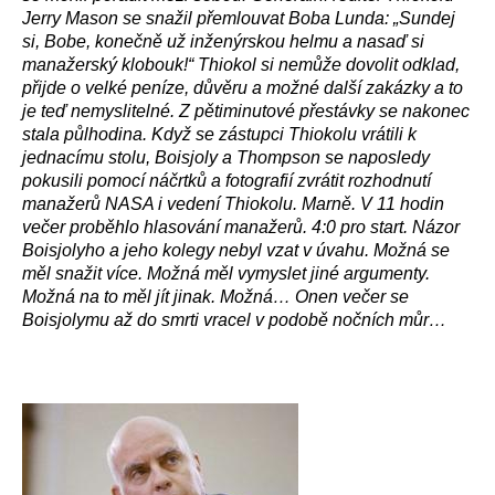
Jerry Mason se snažil přemlouvat Boba Lunda: „Sundej
si, Bobe, konečně už inženýrskou helmu a nasaď si
manažerský klobouk!“ Thiokol si nemůže dovolit odklad,
přijde o velké peníze, důvěru a možné další zakázky a to
je teď nemyslitelné. Z pětiminutové přestávky se nakonec
stala půlhodina. Když se zástupci Thiokolu vrátili k
jednacímu stolu, Boisjoly a Thompson se naposledy
pokusili pomocí náčrtků a fotografií zvrátit rozhodnutí
manažerů NASA i vedení Thiokolu. Marně. V 11 hodin
večer proběhlo hlasování manažerů. 4:0 pro start. Názor
Boisjolyho a jeho kolegy nebyl vzat v úvahu. Možná se
měl snažit více. Možná měl vymyslet jiné argumenty.
Možná na to měl jít jinak. Možná… Onen večer se
Boisjolymu až do smrti vracel v podobě nočních můr…