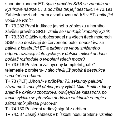
spodním koncem ET-
špice pravého SRB se zabořila do
kyslíkové nádrže ET a dovršila tak její destrukci
T+ 73.191
Záblesk mezi orbiterem a vodíkovou nádrží v ET-
unikající
vodík se vznítil
T+ 73.282 První indikace jasného záblesku u horního
závěsu pravého SRB-
vznítil se i unikající kapalný kyslík
T+ 73.383 Otáčky turbočerpadel na všech třech motorech
SSME se dostávají do červeného pole-
nedostává se
paliva z kolabující ET a turbíny se vinou sníženého
odporu roztáčejí stále rychleji, v dalších milisekundách
počítač rozhoduje o vypojení všech motorů
T+ 73.618 Poslední zachycený kompletní „balík“
telemetrie z orbiteru-
v této chvíli již probíhá destrukce
samotného orbiteru
T+ 73 (PLT) „Uhoh.“-
v průběhu 73. sekundy palubní
záznamník zachytil překvapený výkřik Mika Smithe, který
zřejmě v okénku zpozoroval odvíjející se katastrofu, po
tomto výkřiku se přerušila dodávka elektrické energie a
záznamník přestal pracovat
T+ 74.130 Poslední radiový signál z orbiteru
T+ 74.587 Jasný záblesk v blízkosti nosu orbiteru-
vznítilo