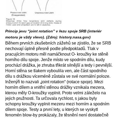
Princip jevu “joint rotation” v řezu spoje SRB (interiér
motoru je vždy vlevo). (Zdroj: history.nasa.gov)
Během prvních zkušebních zážehů se zjistilo, že se SRB
nechovají úplně přesně podle předpokladů. Tlak v
pracujícím motoru měl namáčknout O- kroužky ke stěně
horního dílu spoje. Jenže místo ve spodním dílu, kudy
prochází drážka, je zhruba třikrát silnější a tedy i pevnější.
Horní stěna se tlakem vyboulila ven, ale část spodního
dílu s drážkou víceméně zůstala ve své normální poloze.
Inženýři to nazvali „joint rotation“ (rotace spoje). Mezi
horním dílem a vnitřní stěnou drážky vznikala mezera,
kterou měly O-kroužky vyplnit. Proto velmi záleželo na
jejich pružnosti. Ta určovala rychlost, s jakou byly
schopny kroužky vyplnit mezeru mezi horním a spodním
dílem spoje. Testy a první lety, u kterých se vyskytl
fenomén blow-by prokázaly, že těsnění není dostatečně