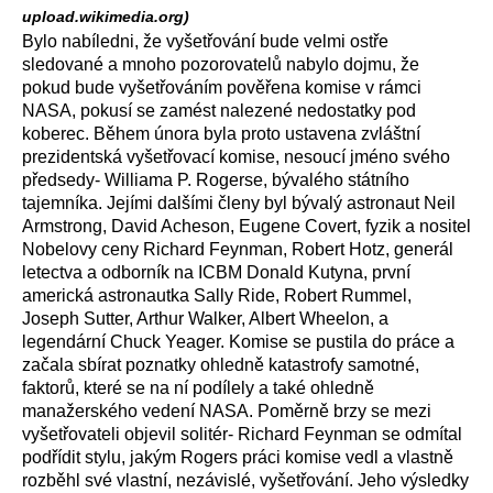
upload.wikimedia.org)
Bylo nabíledni, že vyšetřování bude velmi ostře
sledované a mnoho pozorovatelů nabylo dojmu, že
pokud bude vyšetřováním pověřena komise v rámci
NASA, pokusí se zamést nalezené nedostatky pod
koberec. Během února byla proto ustavena zvláštní
prezidentská vyšetřovací komise, nesoucí jméno svého
předsedy- Williama P. Rogerse, bývalého státního
tajemníka. Jejími dalšími členy byl bývalý astronaut Neil
Armstrong, David Acheson, Eugene Covert, fyzik a nositel
Nobelovy ceny Richard Feynman, Robert Hotz, generál
letectva a odborník na ICBM Donald Kutyna, první
americká astronautka Sally Ride, Robert Rummel,
Joseph Sutter, Arthur Walker, Albert Wheelon, a
legendární Chuck Yeager. Komise se pustila do práce a
začala sbírat poznatky ohledně katastrofy samotné,
faktorů, které se na ní podílely a také ohledně
manažerského vedení NASA. Poměrně brzy se mezi
vyšetřovateli objevil solitér- Richard Feynman se odmítal
podřídit stylu, jakým Rogers práci komise vedl a vlastně
rozběhl své vlastní, nezávislé, vyšetřování. Jeho výsledky