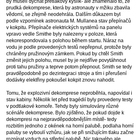
by museli dýchat přetlakový kyslík- ale znamenalo to, že
prudká dekomprese, která by astronauty v mžiku zbavila
vědomí, se zřejmě neodehrála. Dalším důkazem byl
podle vzpomínek astronauta M. Mullanea stav přepínačů
v kokpitu. Přepínače elektrických systémů na panelu
vpravo vedle Smithe byly nalezeny v poloze, která
nekorespondovala s polohou během startu. Náraz na
vodu je podle provedených testů nepřepnul, protože byly
chráněny pružinovým zámkem. Pokud by chtěl Smith
změnit jejich polohu, musel by je nejdříve povytáhnout
proti tahu pružiny a teprve potom přepnout. Smith se tedy
pravděpodobně po dezintegraci stroje a tím i přerušení
dodávky elektřiny pokoušel kokpit znovu nahodit.
Tomu, že explozivní dekomprese neproběhla, napovídal i
stav kabiny. Několik let před tragédií byly provedeny testy
v podtlakové komoře. Tehdy byly simulovány různé
scénáře dekomprese. Bylo zjištěno, že pokud dojde k
dekompresi na nejpravděpodobnějším místě- tedy
rozbitím jednoho z okének na horní palubě, podlaha horní
paluby se vyboulí vzhůru, jak se při snižujícím tlaku začne
rozpínat vzduch na střední palubě. Nic takového ale