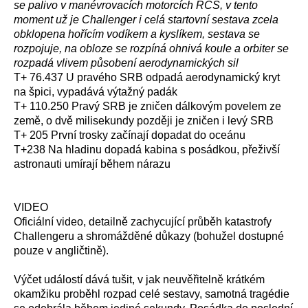
se palivo v manévrovacích motorcích RCS, v tento
moment už je Challenger i celá startovní sestava zcela
obklopena hořícím vodíkem a kyslíkem, sestava se
rozpojuje, na obloze se rozpíná ohnivá koule a orbiter se
rozpadá vlivem působení aerodynamických sil
T+ 76.437 U pravého SRB odpadá aerodynamický kryt
na špici, vypadává výtažný padák
T+ 110.250 Pravý SRB je zničen dálkovým povelem ze
země, o dvě milisekundy později je zničen i levý SRB
T+ 205 První trosky začínají dopadat do oceánu
T+238 Na hladinu dopadá kabina s posádkou, přeživší
astronauti umírají během nárazu
VIDEO
Oficiální video, detailně zachycující průběh katastrofy
Challengeru a shromážděné důkazy (bohužel dostupné
pouze v angličtině).
Výčet událostí dává tušit, v jak neuvěřitelně krátkém
okamžiku proběhl rozpad celé sestavy, samotná tragédie