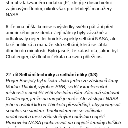
shrnul v takzvaném dodatku „F“, který je dosud velmi
zajímavým čtením, nikoli však pro tehdejší manažery
NASA.
6. června přišla komise s výsledky svého pátrání před
amerického prezidenta. Její nálezy byly závažné a
odhalovaly nejen technické aspekty selhání NASA, ale
také politická a manažerská selhání, která se táhla
dlouho do minulosti. Bylo jasné, že katastrofa, jakou byl
Challenger, už dlouho čekala na svou příležitost…
22. díl
Selhání techniky a selhání etiky (3/3)
Roger Boisjoly byl v šoku. Jako jeden ze zástupců firmy
Morton Thiokol, výrobce SRB, seděl v konferenční
místnosti a nechtěl věřit vlastním uším. Zítra má startovat
Challenger, jenže na rampě je mráz. Ale zástupci NASA
jeho a ostatní lidi od Thiokolu přesvědčují, aby podepsali
souhlas se startem. Telekonference se začínala
protahovat a mezi zúčastněnými narůstalo napětí.
Pracovníci NASA poukazovali na napjaté termíny dalších