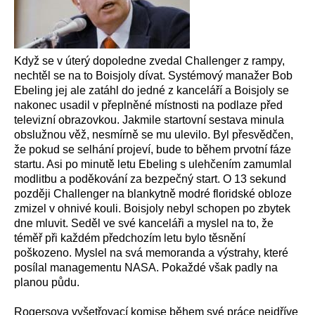
Když se v úterý dopoledne zvedal Challenger z rampy,
nechtěl se na to Boisjoly dívat. Systémový manažer Bob
Ebeling jej ale zatáhl do jedné z kanceláří a Boisjoly se
nakonec usadil v přeplněné místnosti na podlaze před
televizní obrazovkou. Jakmile startovní sestava minula
obslužnou věž, nesmírně se mu ulevilo. Byl přesvědčen,
že pokud se selhání projeví, bude to během prvotní fáze
startu. Asi po minutě letu Ebeling s ulehčením zamumlal
modlitbu a poděkování za bezpečný start. O 13 sekund
později Challenger na blankytně modré floridské obloze
zmizel v ohnivé kouli. Boisjoly nebyl schopen po zbytek
dne mluvit. Seděl ve své kanceláři a myslel na to, že
téměř při každém předchozím letu bylo těsnění
poškozeno. Myslel na svá memoranda a výstrahy, které
posílal managementu NASA. Pokaždé však padly na
planou půdu.
Rogersova vyšetřovací komise během své práce nejdříve