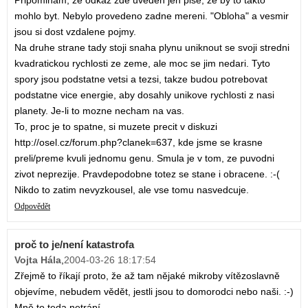
Pripominam, ze odkaz zde uveden jen pise, ze by to takto
mohlo byt. Nebylo provedeno zadne mereni. "Obloha" a vesmir
jsou si dost vzdalene pojmy.
Na druhe strane tady stoji snaha plynu uniknout se svoji stredni
kvadratickou rychlosti ze zeme, ale moc se jim nedari. Tyto
spory jsou podstatne vetsi a tezsi, takze budou potrebovat
podstatne vice energie, aby dosahly unikove rychlosti z nasi
planety. Je-li to mozne necham na vas.
To, proc je to spatne, si muzete precit v diskuzi
http://osel.cz/forum.php?clanek=637, kde jsme se krasne
preli/preme kvuli jednomu genu. Smula je v tom, ze puvodni
zivot neprezije. Pravdepodobne totez se stane i obracene. :-(
Nikdo to zatim nevyzkousel, ale vse tomu nasvedcuje.
Odpovědět
proč to je/není katastrofa
Vojta Hála
,
2004-03-26 18:17:54
Zřejmě to říkají proto, že až tam nějaké mikroby vítězoslavně
objevíme, nebudem vědět, jestli jsou to domorodci nebo naši. :-)
Mně to teda netrápí.