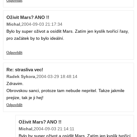
Odpovědět
Oživit Mars? ANO !!
Michal
,
2004-09-03 21:17:34
Bylo by super oživot a osídlit Mars. Zatím jen kyslík tvořící řasy,
pro začátek by to bylo ideální.
Odpovědět
Re: strasliva vec!
Radek Sykora
,
2004-03-29 18:48:14
Zdravim.
Obrovskou sanci, protoze tam nebude nepritel. Takze jakmile
prejize, tak je ji hej!
Odpovědět
Oživit Mars? ANO !!
Michal
,
2004-09-03 21:14:11
Bylo by super oživot a osídlit Mars. Zatím jen kyslík tvořící