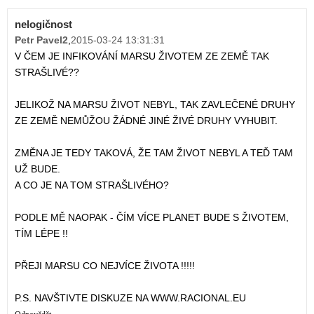
nelogičnost
Petr Pavel2
,
2015-03-24 13:31:31
V ČEM JE INFIKOVÁNÍ MARSU ŽIVOTEM ZE ZEMĚ TAK
STRAŠLIVÉ??
JELIKOŽ NA MARSU ŽIVOT NEBYL, TAK ZAVLEČENÉ DRUHY
ZE ZEMĚ NEMŮŽOU ŽÁDNÉ JINÉ ŽIVÉ DRUHY VYHUBIT.
ZMĚNA JE TEDY TAKOVÁ, ŽE TAM ŽIVOT NEBYL A TEĎ TAM
UŽ BUDE.
A CO JE NA TOM STRAŠLIVÉHO?
PODLE MĚ NAOPAK - ČÍM VÍCE PLANET BUDE S ŽIVOTEM,
TÍM LÉPE !!
PŘEJI MARSU CO NEJVÍCE ŽIVOTA !!!!!
P.S. NAVŠTIVTE DISKUZE NA WWW.RACIONAL.EU