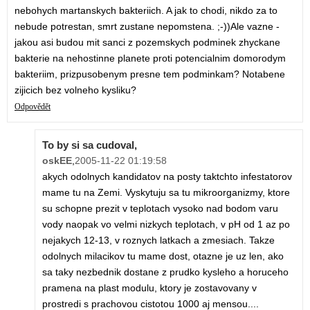
nebohych martanskych bakteriich. A jak to chodi, nikdo za to
nebude potrestan, smrt zustane nepomstena. ;-))Ale vazne -
jakou asi budou mit sanci z pozemskych podminek zhyckane
bakterie na nehostinne planete proti potencialnim domorodym
bakteriim, prizpusobenym presne tem podminkam? Notabene
zijicich bez volneho kysliku?
Odpovědět
To by si sa cudoval,
oskEE
,
2005-11-22 01:19:58
akych odolnych kandidatov na posty taktchto infestatorov
mame tu na Zemi. Vyskytuju sa tu mikroorganizmy, ktore
su schopne prezit v teplotach vysoko nad bodom varu
vody naopak vo velmi nizkych teplotach, v pH od 1 az po
nejakych 12-13, v roznych latkach a zmesiach. Takze
odolnych milacikov tu mame dost, otazne je uz len, ako
sa taky nezbednik dostane z prudko kysleho a horuceho
pramena na plast modulu, ktory je zostavovany v
prostredi s prachovou cistotou 1000 aj mensou....