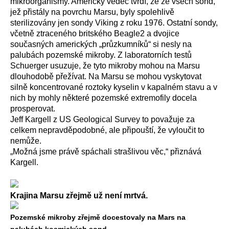
mikroorganismy. Americký vědec tvrdí, že ze všech sond,
jež přistály na povrchu Marsu, byly spolehlivě
sterilizovány jen sondy Viking z roku 1976. Ostatní sondy,
včetně ztraceného britského Beagle2 a dvojice
současných amerických „průzkumníků“ si nesly na
palubách pozemské mikroby. Z laboratorních testů
Schuerger usuzuje, že tyto mikroby mohou na Marsu
dlouhodobě přežívat. Na Marsu se mohou vyskytovat
silně koncentrované roztoky kyselin v kapalném stavu a v
nich by mohly některé pozemské extremofily docela
prosperovat.
Jeff Kargell z US Geological Survey to považuje za
celkem nepravděpodobné, ale připouští, že vyloučit to
nemůže.
„Možná jsme právě spáchali strašlivou věc,“ přiznává
Kargell.
Krajina Marsu zřejmě už není mrtvá.
Pozemské mikroby zřejmě docestovaly na Mars na