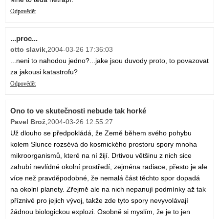
Odpovědět
...proc...
otto slavik
,
2004-03-26 17:36:03
...neni to nahodou jedno?...jake jsou duvody proto, to povazovat
za jakousi katastrofu?
Odpovědět
Ono to ve skutečnosti nebude tak horké
Pavel Brož
,
2004-03-26 12:55:27
Už dlouho se předpokládá, že Země během svého pohybu
kolem Slunce rozsévá do kosmického prostoru spory mnoha
mikroorganismů, které na ní žijí. Drtivou většinu z nich sice
zahubí nevlídné okolní prostředí, zejména radiace, přesto je ale
více než pravděpodobné, že nemalá část těchto spor dopadá
na okolní planety. Zřejmě ale na nich nepanují podmínky až tak
příznivé pro jejich vývoj, takže zde tyto spory nevyvolávají
žádnou biologickou explozi. Osobně si myslím, že je to jen