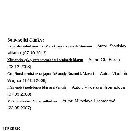
Související články:
Autor: Stanislav
Evropský robot mise ExoMars trénuje v poušti Atacama
Mihulka (07.10.2013)
Autor: Ota Beran
Klimatické cykly zaznamenané v horninách Marsu
(08.12.2008)
Autor: Vladimír
Co přinesla trnitá cesta japonské sondy Nozomi k Marsu?
Wagner (12.03.2008)
Autor: Miroslava Hromadová
Překvapivá podobnost Marsu a Venuše
(07.03.2008)
Autor: Miroslava Hromadová
Mokrá minulost Marsu odhalena
(23.05.2007)
Diskuze: