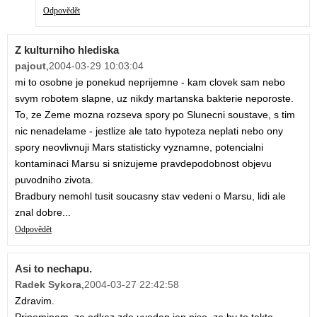
Odpovědět
Z kulturniho hlediska
pajout
,
2004-03-29 10:03:04
mi to osobne je ponekud neprijemne - kam clovek sam nebo
svym robotem slapne, uz nikdy martanska bakterie neporoste.
To, ze Zeme mozna rozseva spory po Slunecni soustave, s tim
nic nenadelame - jestlize ale tato hypoteza neplati nebo ony
spory neovlivnuji Mars statisticky vyznamne, potencialni
kontaminaci Marsu si snizujeme pravdepodobnost objevu
puvodniho zivota.
Bradbury nemohl tusit soucasny stav vedeni o Marsu, lidi ale
znal dobre...
Odpovědět
Asi to nechapu.
Radek Sykora
,
2004-03-27 22:42:58
Zdravim.