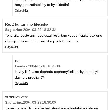
řasy, pro začátek by to bylo ideální.
Odpovědět
Re: Z kulturniho hlediska
Sagitarius
,
2004-03-29 18:32:32
To je sila! Jeste ani nedokazali jestli tam vubec nejake bakterie
existuji, a vy uz mate starost o jejich kulturu. ;-)
Odpovědět
re
kuadea
,
2004-09-10 18:45:06
kdyby lidé takto dopředu nepřemýšleli asi bychom byli
dávno v prdeli,víš?
Odpovědět
strasliva vec!
Sagitarius
,
2004-03-29 18:30:09
To nechapete! Jsme spachali straslivou a brutalni vrazdu na