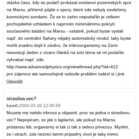
otázka času, kdy se podaří prokázat existenci pozemských spor
na Marsu, přičemž půjde o spory, které zde nebyly zavlečeny
kosmickými sondami. Že se to zatím nepodařilo je celkem
pochopitelné vzhledem k naprosto minimálnímu pokrytí
současného bádání na Marsu - ostatně, pokud byste vyslali
např. do centrální Sahary nějaký automatický modul, taky byste
mohli snadno dojít k závěru, že mikroorganismy na Zemi
neexistují.Jeden z vícero článků na toto téma se mi podařilo
vyhrabat např. zde:
http://www.advancedphysics.org/viewthread.php?tid=412
pro zájemce ale samozřejmě nebude problém nalézt si i jiné.
Odpovědět
strasliva vec?
kamil
,
2004-03-26 12:00:59
Muzete me nekdo trknout a objasnit, proc se jedna o straslivou
vec? Nepopiram, ze jde o lajdactvi, ale pokud na Marsu
pristanou lidi, organismy si tak ci tak s sebou privezou. Myslim,
ze i strach, zda neznici tamni pripadny zivot je taky mimo.