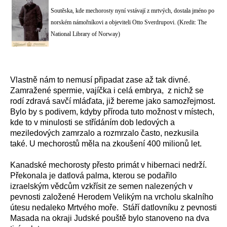
Soutěska, kde mechorosty nyní vstávají z mrtvých, dostala jméno po
norském námořníkovi a objeviteli Otto Sverdrupovi. (Kredit: The
National Library of Norway)
Vlastně nám to nemusí připadat zase až tak divné.
Zamražené spermie, vajíčka i celá embrya, z nichž se
rodí zdravá savčí mláďata, již bereme jako samozřejmost.
Bylo by s podivem, kdyby příroda tuto možnost v místech,
kde to v minulosti se střídáním dob ledových a
meziledových zamrzalo a rozmrzalo často, nezkusila
také. U mechorostů měla na zkoušení 400 milionů let.
Kanadské mechorosty přesto primát v hibernaci nedrží.
Překonala je datlová palma, kterou se podařilo
izraelským vědcům vzkřísit ze semen nalezených v
pevnosti založené Herodem Velikým na vrcholu skalního
útesu nedaleko Mrtvého moře. Stáří datlovníku z pevnosti
Masada na okraji Judské pouště bylo stanoveno na dva