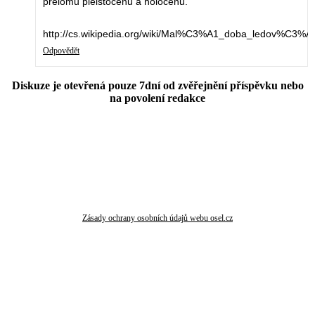
přelomu pleistocénu a holocénu.
http://cs.wikipedia.org/wiki/Mal%C3%A1_doba_ledov%C3%A
Odpovědět
Diskuze je otevřená pouze 7dní od zvěřejnění příspěvku nebo
na povolení redakce
Zásady ochrany osobních údajů webu osel.cz