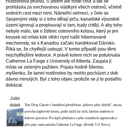
Hudsonova průlivu. S jídlem ale roste chuť a tak se
prohlásila za svrchovanou vládkyni všech ostrovů, včetně
vodních cest mezi nimi. Námořní velmoci, v čele se
Spojenými státy si z toho dělají prču, kanadské výsostné
území ignorují a proplouvají si tam, kudy chtějí. A aby toho
nebylo málo, tak o ždibec ostrovního kolosu, který je jen
kousek od místa kde vědci nyní našli hibernované
mechorosty, se s Kanadou začalo handrkovat Dánsko.
Říká se, že chytřejší ustoupí. V tomto případě jsou těmi
nejchytřejšími ledovce. A právě kolem nich se potulovala
Catherine La Farge z University of Alberta. Zaujala jí
místa se zeleným pažitem. Pojala hodně šílenou
myšlenku, že tamní rostlinstvo by mohlo pocházet z dob
dávno minulých. Byl z toho objev, protože se jí to podařilo
dokázat.
Zvětšit
obrázek
Tear Drop Glacier s familiérní přezdívkou „ledovec plný slziček“, má na
povrchu kapkovité útvary, podle nichž lze určit, kterým směrem se
ledovec posouvá. Pro lepší představu o jeho rozměrech zapózovala u
jeho paty sama autorka Catherine La Farge. (Kredit: UA News)