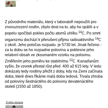
Z původního materiálu, který v laboratoři nepoužili pro
znovuzrození rostlin, zbylo dost na to, aby ho spálili a v
14
popelu spočítali pokles počtu atomů uhlíku
C. Po smrti
14
organizmu dochází k přerušení příjmu radioaktivního
C
z okolí. Jeho poločas rozpadu je 5730 let. Jinak řečeno -
za tu dobu se ho rozpadne polovina a poklesne jeho
relativní obsah ve zkoumaném vzorku na polovinu.
12
Změřením jeho poměru ke stabilnímu
C Kanaďanům
vyšlo, že vzorek přestal růst před 400 až 615 lety. V ledu
dokázaly tedy rostliny přežít z doby, kdy na Zemi začínala
doba, které dnes říkáme malá doba ledová. Trvala zhruba
od poloviny šestnáctého do poloviny devatenáctého
století (1550 až 1850).
Zvětšit obrázek