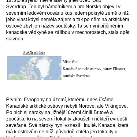
19. století jeho méně slavný jmenovec Otto
Sverdrup. Ten byl námořníkem a pro Norsko objevil v
severním ledovém oceánu kus ledem pokryté země o níž
jeho vlast kdysi neměla zájem a tak po něm na arktickém
ostrově zbyl jen název soutěsky. Ta se nyní přičiněním
kanadské vědkyně se zálibou v mechorostech, stala opět
slavnou.
Zvětšit obrázek
Místo činu:
Kanadské arktické ostrovy, ostrov Ellesmer,
soutěska Sverdrup.
Prvními Evropany na území, kterému dnes říkáme
Kanadské arktické ostrovy nebyli Norové, ale Vikingové.
Po nich si nároky na jižnější území činili Britové a
zpočátku to na severní lokality zkoušeli i někteří evropští
seveřané. Své nároky nyní vznesli i Inuité. Kanada, která
má k ostrovům nejblíž, původně chtěla jen lokality u