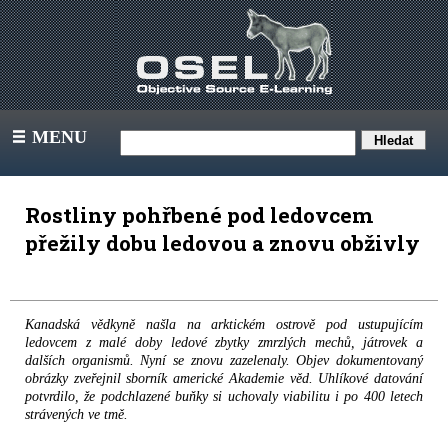
MENU
III
Rostliny pohřbené pod ledovcem
přežily dobu ledovou a znovu obživly
Kanadská vědkyně našla na arktickém ostrově pod ustupujícím
ledovcem z malé doby ledové zbytky zmrzlých mechů, játrovek a
dalších organismů. Nyní se znovu zazelenaly. Objev dokumentovaný
obrázky zveřejnil sborník americké Akademie věd. Uhlíkové datování
potvrdilo, že podchlazené buňky si uchovaly viabilitu i po 400 letech
strávených ve tmě.