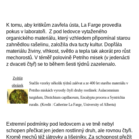
K tomu, aby kritikům zavřela ústa, La Farge provedla
pokus v laboratoři. Z pod ledovce vytaženého
organického materiálu, který vzhledem připomínal starou
zahnědlou rašelinu, založila dva tucty kultur. Dopřála
materiálu živiny, vlhkost, světlo a tepla tak akorát pro růst
mechorostů. V téměř polovině Petriho misek (v jedenácti
z dvaceti čtyř) se to během šesti týdnů zazelenalo.
Zvětšit
Stačilo vzorky několik týdnů zalévat a ze 400 let starého materiálu v
obrázek
Petriho miskách vyrostly čtyři druhy rostlinek: Aulacomnium
turgidum, Distichium capillaceum, Encalypta procera a Syntrichia
ruralis. (Kredit : Catherine La Farge, University of Alberta)
Extremní podmínky pod ledovcem a ve tmě nebyl
schopen přečkat jen jeden rostlinný druh, ale rovnou čtyři.
Kromě mechů též játrovky a lišejníky. Za schopnost přežít