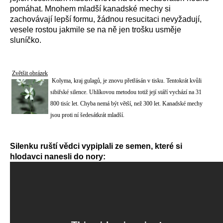
pomáhat. Mnohem mladší kanadské mechy si
zachovávají lepší formu, žádnou resucitaci nevyžadují,
vesele rostou jakmile se na ně jen trošku usměje
sluníčko.
Zvětšit obrázek
Kolyma, kraj gulagů, je znovu přetřásán v tisku. Tentokrát kvůli
sibiřské silence. Uhlíkovou metodou totiž její stáří vychází na 31
800 tisíc let. Chyba nemá být větší, než 300 let. Kanadské mechy
jsou proti ní šedesátkrát mladší.
Silenku ruští vědci vypiplali ze semen, které si
hlodavci nanesli do nory: