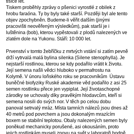
tisíce let.
Tiskem proběhly zprávy o pšenici vyrostlé z obilek z
hrobu faraóna. Ty by byly také starší. Později byl ale tento
objev zpochybněn. Budeme-li věřit dalším (jinými
pracovišti neověřeným výsledkům), pak starší je i
luštěnina (bob), kterou vypěstovali z plodů nalezených ve
zlatém dole na Yukonu. Stáří: 10 000 let.
Prvenství v tomto žebříčku z mrtvých vstání si zatím pevně
drží vytrvalá malá bylina silenka (Silene stenophylla). Je
nejstarší rostlinou, kterou se kdy podařilo vrátit k životu.
Její semena našli vědci hluboko v permafrostu na
Kolymě. V únoru loňského roku se pracovníkům Ústavu
buněčné biofyziky Ruské akademie věd podařilo z asi 25
semen rostlinku přece jen vypiplat. Její životaschopné
zárodky se uchovaly díky pravěkým hlodavcům, kteří si
semena nosili do svých nor. V těch po celou dobu
panoval setrvalý mráz. Místa tamních nálezů jsou dnes až
40 metrů pod povrchem a jsou dokonalým mrazícím
boxem se stabilní teplotou. Obaly nalezených semen byly
poněkud mechanicky porušené, asi okousáním, proto
jejich rostlinkám museli znovu na svět v laboratoři hodně