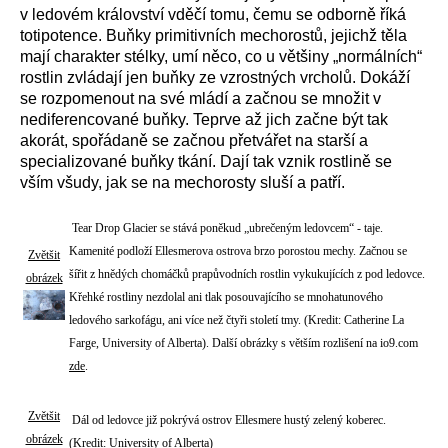
v ledovém království vděčí tomu, čemu se odborně říká
totipotence. Buňky primitivních mechorostů, jejichž těla
mají charakter stélky, umí něco, co u většiny „normálních“
rostlin zvládají jen buňky ze vzrostných vrcholů. Dokáží
se rozpomenout na své mládí a začnou se množit v
nediferencované buňky. Teprve až jich začne být tak
akorát, spořádaně se začnou přetvářet na starší a
specializované buňky tkání. Dají tak vznik rostlině se
vším všudy, jak se na mechorosty sluší a patří.
Tear Drop Glacier se stává poněkud „ubrečeným ledovcem“ - taje.
Kamenité podloží Ellesmerova ostrova brzo porostou mechy. Začnou se
Zvětšit
šířit z hnědých chomáčků prapůvodních rostlin vykukujících z pod ledovce.
obrázek
Křehké rostliny nezdolal ani tlak posouvajícího se mnohatunového
ledového sarkofágu, ani více než čtyři století tmy. (Kredit: Catherine La
Farge, University of Alberta). Další obrázky s větším rozlišení na io9.com
zde
.
Zvětšit
Dál od ledovce již pokrývá ostrov Ellesmere hustý zelený koberec.
obrázek
(Kredit: University of Alberta)