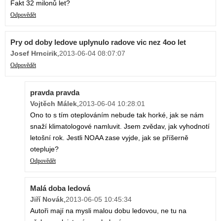
Fakt 32 milonů let?
Odpovědět
Pry od doby ledove uplynulo radove vic nez 4oo let
Josef Hrncirik
,
2013-06-04 08:07:07
Odpovědět
pravda pravda
Vojtěch Málek
,
2013-06-04 10:28:01
Ono to s tím oteplováním nebude tak horké, jak se nám
snaží klimatologové namluvit. Jsem zvědav, jak vyhodnotí
letošní rok. Jestli NOAA zase vyjde, jak se příšerně
otepluje?
Odpovědět
Malá doba ledová
Jiří Novák
,
2013-06-05 10:45:34
Autoři mají na mysli malou dobu ledovou, ne tu na