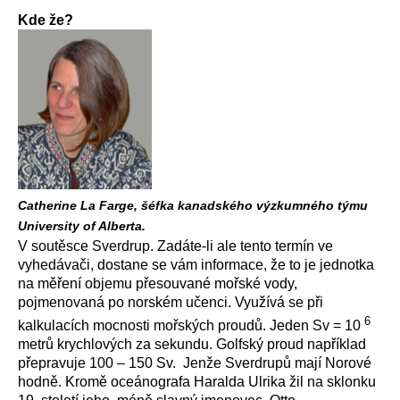
Kde že?
Catherine La Farge, šéfka kanadského výzkumného týmu
University of Alberta.
V soutěsce Sverdrup. Zadáte-li ale tento termín ve
vyhedávači, dostane se vám informace, že to je jednotka
na měření objemu přesouvané mořské vody,
pojmenovaná po norském učenci. Využívá se při
6
kalkulacích mocnosti mořských proudů. Jeden Sv = 10
metrů krychlových za sekundu. Golfský proud například
přepravuje 100 – 150 Sv. Jenže Sverdrupů mají Norové
hodně. Kromě oceánografa Haralda Ulrika žil na sklonku