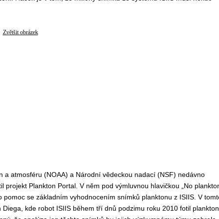
Zvětšit obrázek
án a atmosféru (NOAA) a Národní vědeckou nadací (NSF) nedávno
l projekt Plankton Portal. V něm pod výmluvnou hlavičkou „No plankto
ky o pomoc se základním vyhodnocením snímků planktonu z ISIIS. V tomt
n Diega, kde robot ISIIS během tří dnů podzimu roku 2010 fotil plankton