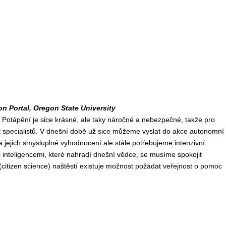
on Portal, Oregon State University
otápění je sice krásné, ale taky náročné a nebezpečné, takže pro
 specialistů. V dnešní době už sice můžeme vyslat do akce autonomní
 jejich smysluplné vyhodnocení ale stále potřebujeme intenzivní
i inteligencemi, které nahradí dnešní vědce, se musíme spokojit
itizen science) naštěstí existuje možnost požádat veřejnost o pomoc