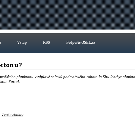
e
Vstup
RSS
Podpořte OSEL.cz
nktonu?
í mořského planktonu v záplavě snímků podmořského robota In Situ Ichthyoplankt
nkton Portal.
Zvětšit obrázek