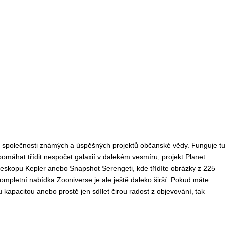
né společnosti známých a úspěšných projektů občanské vědy. Funguje t
pomáhat třídit nespočet galaxií v dalekém vesmíru, projekt Planet
eleskopu Kepler anebo Snapshot Serengeti, kde třídíte obrázky z 225
mpletní nabídka Zooniverse je ale ještě daleko širší. Pokud máte
kapacitou anebo prostě jen sdílet čirou radost z objevování, tak