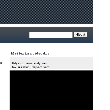
Myšlenka a video dne
on
Když už nevíš kudy kam,
tak si zakřič: Nejsem sám!