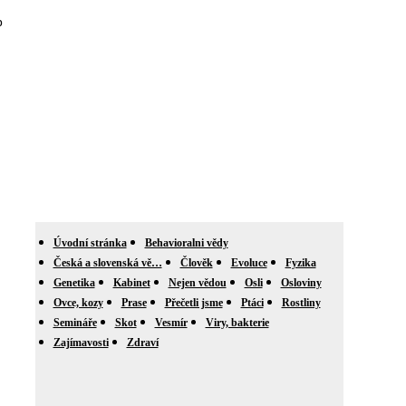
b
Úvodní stránka
Behavioralni vědy
Česká a slovenská vě…
Člověk
Evoluce
Fyzika
Genetika
Kabinet
Nejen vědou
Osli
Osloviny
Ovce, kozy
Prase
Přečetli jsme
Ptáci
Rostliny
Semináře
Skot
Vesmír
Viry, bakterie
Zajímavosti
Zdraví