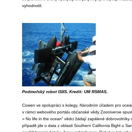
vyhodnotit.
Podmořský robot ISIIS. Kredit: UM RSMAS.
Cowen ve spolupráci s kolegy, Národním úřadem pro oce
v rámci webového portálu občanské vědy Zooniverse spusti
= No life in the ocean“ vědci žádají zapálené dobrovolní
případě jde o data z oblasti Southern California Bight u Sa