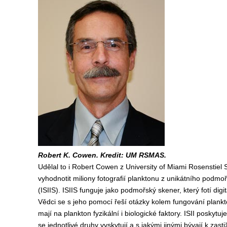
Robert K. Cowen. Kredit: UM RSMAS.
Udělal to i Robert Cowen z University of Miami Rosenstiel
vyhodnotit miliony fotografií planktonu z unikátního podm
(ISIIS). ISIIS funguje jako podmořský skener, který fotí di
Vědci se s jeho pomocí řeší otázky kolem fungování plankt
mají na plankton fyzikální i biologické faktory. ISII poskyt
se jednotlivé druhy vyskytují a s jakými jinými bývají k za