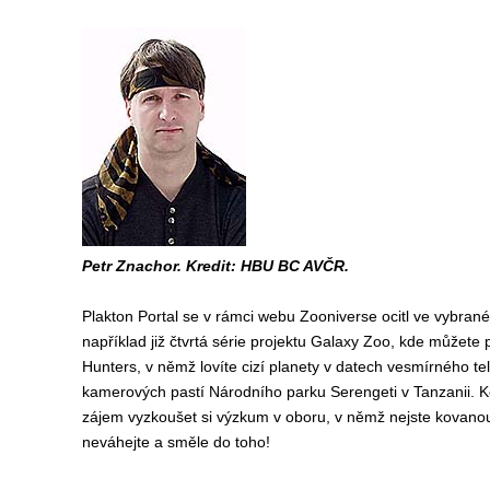
Petr Znachor. Kredit: HBU BC AVČR.
Plakton Portal se v rámci webu Zooniverse ocitl ve vybra
například již čtvrtá série projektu Galaxy Zoo, kde můžete 
Hunters, v němž lovíte cizí planety v datech vesmírného t
kamerových pastí Národního parku Serengeti v Tanzanii. Ko
zájem vyzkoušet si výzkum v oboru, v němž nejste kovanou 
neváhejte a směle do toho!