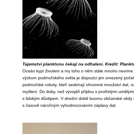
Tajemství planktonu čekají na odhalení. Kredit: Plankt
Oceán kypí životem a my toho o něm stále mnoho nevíme. P
výzkum podmořského světa je dispozici jen omezený počet
podmořské roboty, kteří sesbírají ohromné množství dat, na
myšlení. Do doby, než vývojáři přijdou s protřelými umělým
s lidským důvtipem. V dnešní době boomu občanské vědy (c
s časově náročným vyhodnocováním záplavy dat.