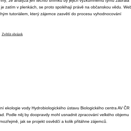
onný, že analýza jen těchto snímků by jejich výzkumnému týmu zabrala
á je zatím v plenkách, se proto spoléhají právě na občanskou vědu. We
uchým tutoriálem, který zájemce zasvětí do procesu vyhodnocování
Zvětšit obrázek
ální ekologie vody Hydrobiologického ústavu Biologického centra AV ČR
pad. Podle něj by doopravdy mohl usnadnit zpracování velkého objemu
zřejmě, jak se projekt osvědčí a kolik přitáhne zájemců.