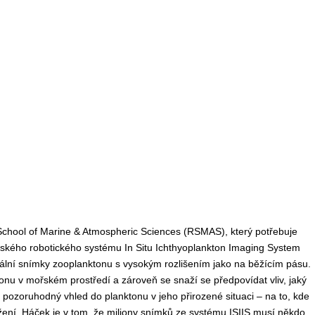
 School of Marine & Atmospheric Sciences (RSMAS), který potřebuje
ořského robotického systému In Situ Ichthyoplankton Imaging System
gitální snímky zooplanktonu s vysokým rozlišením jako na běžícím pásu.
onu v mořském prostředí a zároveň se snaží se předpovídat vliv, jaký
uje pozoruhodný vhled do planktonu v jeho přirozené situaci – na to, kde
stižení. Háček je v tom, že miliony snímků ze systému ISIIS musí někdo