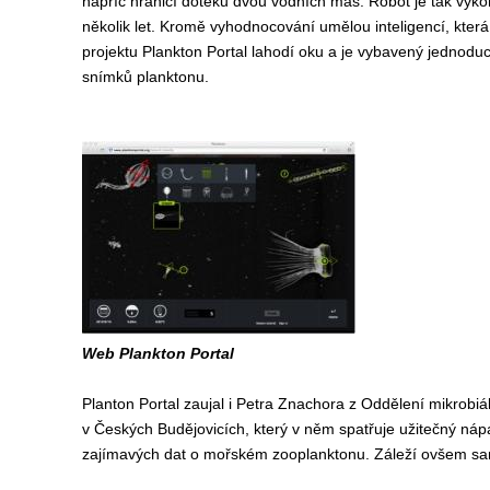
napříč hranicí doteku dvou vodních mas. Robot je tak výk
několik let. Kromě vyhodnocování umělou inteligencí, kter
projektu Plankton Portal lahodí oku a je vybavený jednod
snímků planktonu.
Web Plankton Portal
Planton Portal zaujal i Petra Znachora z Oddělení mikrobi
v Českých Budějovicích, který v něm spatřuje užitečný ná
zajímavých dat o mořském zooplanktonu. Záleží ovšem samo