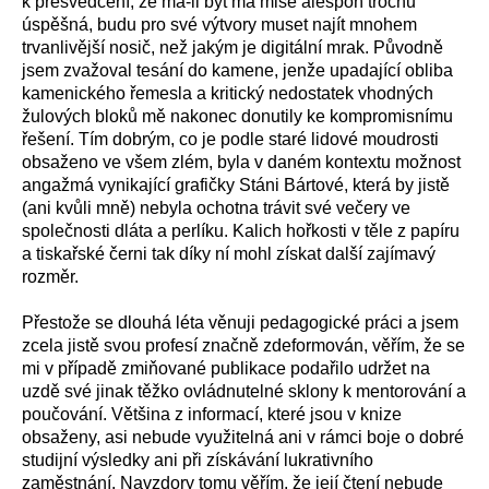
k přesvědčení, že má-li být má mise alespoň trochu
úspěšná, budu pro své výtvory muset najít mnohem
trvanlivější nosič, než jakým je digitální mrak. Původně
jsem zvažoval tesání do kamene, jenže upadající obliba
kamenického řemesla a kritický nedostatek vhodných
žulových bloků mě nakonec donutily ke kompromisnímu
řešení. Tím dobrým, co je podle staré lidové moudrosti
obsaženo ve všem zlém, byla v daném kontextu možnost
angažmá vynikající grafičky Stáni Bártové, která by jistě
(ani kvůli mně) nebyla ochotna trávit své večery ve
společnosti dláta a perlíku. Kalich hořkosti v těle z papíru
a tiskařské černi tak díky ní mohl získat další zajímavý
rozměr.
Přestože se dlouhá léta věnuji pedagogické práci a jsem
zcela jistě svou profesí značně zdeformován, věřím, že se
mi v případě zmiňované publikace podařilo udržet na
uzdě své jinak těžko ovládnutelné sklony k mentorování a
poučování. Většina z informací, které jsou v knize
obsaženy, asi nebude využitelná ani v rámci boje o dobré
studijní výsledky ani při získávání lukrativního
zaměstnání. Navzdory tomu věřím, že její čtení nebude