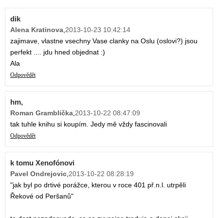
dik
Alena Kratinova
,
2013-10-23 10:42:14
zajimave, vlastne vsechny Vase clanky na Oslu (oslovi?) jsou
perfekt .... jdu hned objednat :)
Ala
Odpovědět
hm,
Roman Gramblička
,
2013-10-22 08:47:09
tak tuhle knihu si koupím. Jedy mě vždy fascinovali
Odpovědět
k tomu Xenofónovi
Pavel Ondrejovic
,
2013-10-22 08:28:19
"jak byl po drtivé porážce, kterou v roce 401 př.n.l. utrpěli
Řekové od Peršanů"