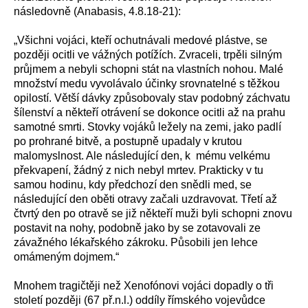
následovně (Anabasis, 4.8.18-21):
„Všichni vojáci, kteří ochutnávali medové plástve, se
později ocitli ve vážných potížích. Zvraceli, trpěli silným
průjmem a nebyli schopni stát na vlastních nohou. Malé
množství medu vyvolávalo účinky srovnatelné s těžkou
opilostí. Větší dávky způsobovaly stav podobný záchvatu
šílenství a někteří otrávení se dokonce ocitli až na prahu
samotné smrti. Stovky vojáků ležely na zemi, jako padlí
po prohrané bitvě, a postupně upadaly v krutou
malomyslnost. Ale následující den, k mému velkému
překvapení, žádný z nich nebyl mrtev. Prakticky v tu
samou hodinu, kdy předchozí den snědli med, se
následující den oběti otravy začali uzdravovat. Třetí až
čtvrtý den po otravě se již někteří muži byli schopni znovu
postavit na nohy, podobně jako by se zotavovali ze
závažného lékařského zákroku. Působili jen lehce
omámeným dojmem.“
Mnohem tragičtěji než Xenofónovi vojáci dopadly o tři
století později (67 př.n.l.) oddíly římského vojevůdce