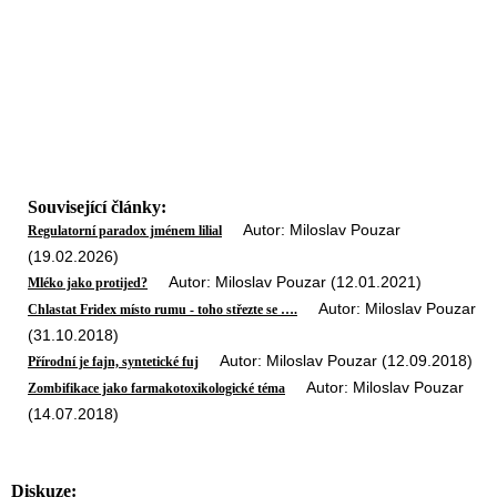
Související články:
Autor: Miloslav Pouzar
Regulatorní paradox jménem lilial
(19.02.2026)
Autor: Miloslav Pouzar (12.01.2021)
Mléko jako protijed?
Autor: Miloslav Pouzar
Chlastat Fridex místo rumu - toho střezte se ….
(31.10.2018)
Autor: Miloslav Pouzar (12.09.2018)
Přírodní je fajn, syntetické fuj
Autor: Miloslav Pouzar
Zombifikace jako farmakotoxikologické téma
(14.07.2018)
Diskuze: