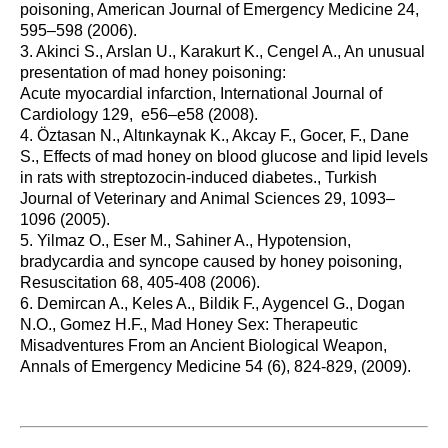
poisoning, American Journal of Emergency Medicine 24,
595–598 (2006).
3. Akinci S., Arslan U., Karakurt K., Cengel A., An unusual
presentation of mad honey poisoning:
Acute myocardial infarction, International Journal of
Cardiology 129, e56–e58 (2008).
4. Öztasan N., Altınkaynak K., Akcay F., Gocer, F., Dane
S., Effects of mad honey on blood glucose and lipid levels
in rats with streptozocin-induced diabetes., Turkish
Journal of Veterinary and Animal Sciences 29, 1093–
1096 (2005).
5. Yilmaz O., Eser M., Sahiner A., Hypotension,
bradycardia and syncope caused by honey poisoning,
Resuscitation 68, 405-408 (2006).
6. Demircan A., Keles A., Bildik F., Aygencel G., Dogan
N.O., Gomez H.F., Mad Honey Sex: Therapeutic
Misadventures From an Ancient Biological Weapon,
Annals of Emergency Medicine 54 (6), 824-829, (2009).