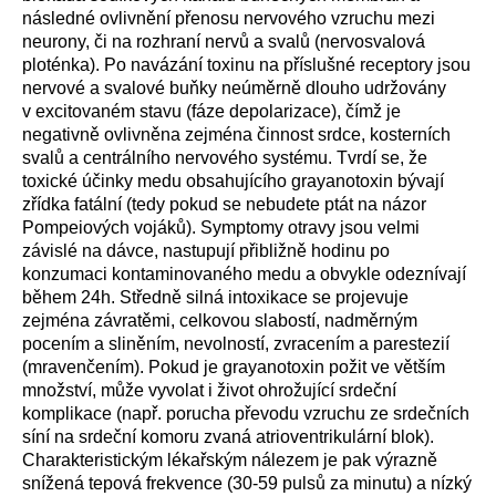
následné ovlivnění přenosu nervového vzruchu mezi
neurony, či na rozhraní nervů a svalů (nervosvalová
ploténka). Po navázání toxinu na příslušné receptory jsou
nervové a svalové buňky neúměrně dlouho udržovány
v excitovaném stavu (fáze depolarizace), čímž je
negativně ovlivněna zejména činnost srdce, kosterních
svalů a centrálního nervového systému. Tvrdí se, že
toxické účinky medu obsahujícího grayanotoxin bývají
zřídka fatální (tedy pokud se nebudete ptát na názor
Pompeiových vojáků). Symptomy otravy jsou velmi
závislé na dávce, nastupují přibližně hodinu po
konzumaci kontaminovaného medu a obvykle odeznívají
během 24h. Středně silná intoxikace se projevuje
zejména závratěmi, celkovou slabostí, nadměrným
pocením a sliněním, nevolností, zvracením a parestezií
(mravenčením). Pokud je grayanotoxin požit ve větším
množství, může vyvolat i život ohrožující srdeční
komplikace (např. porucha převodu vzruchu ze srdečních
síní na srdeční komoru zvaná atrioventrikulární blok).
Charakteristickým lékařským nálezem je pak výrazně
snížená tepová frekvence (30-59 pulsů za minutu) a nízký