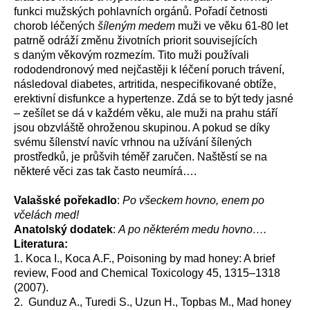
funkci mužských pohlavních orgánů. Pořadí četnosti
chorob léčených
šíleným medem
muži ve věku 61-80 let
patrně odráží změnu životních priorit souvisejících
s daným věkovým rozmezím. Tito muži používali
rododendronový med nejčastěji k léčení poruch trávení,
následoval diabetes, artritida, nespecifikované obtíže,
erektivní disfunkce a hypertenze. Zdá se to být tedy jasné
– zešílet se dá v každém věku, ale muži na prahu stáří
jsou obzvláště ohroženou skupinou. A pokud se díky
svému šílenství navíc vrhnou na užívání šílených
prostředků, je průšvih téměř zaručen. Naštěstí se na
některé věci zas tak často neumírá….
Valašské pořekadlo
:
Po všeckem hovno, enem po
včelách med!
Anatolský dodatek
:
A po některém medu hovno….
Literatura:
1. Koca I., Koca A.F., Poisoning by mad honey: A brief
review, Food and Chemical Toxicology 45, 1315–1318
(2007).
2. Gunduz A., Turedi S., Uzun H., Topbas M., Mad honey