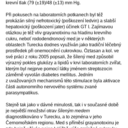
krevní tlak (79 (±19)/48 (±13) mm Hg.
Při pokusech na laboratorních potkanech byl též
prokázán silný nefrotoxický (poškození ledvin) a slabší
hepatoxický (poškození jater) účinek GT I. Zajímavou
otázkou je též vliv grayanotixinu na hladinu krevního
cukru, neboť rododendronový med je v některých
oblastech Turecka dodnes využíván jako tradiční léčebný
prostředek při onemocnění cukrovkou. Öztasan a kol. ve
své práci z roku 2005 popsali, že šílený med způsobil
výrazný pokles glukózy a lipidů v krvi laboratorních zvířat,
kterým byl nejprve pomocí látky jménem streptozocin
záměrně vyvolán diabetes mellitus. Jedním
z uvažovaných mechanismů této stimulace byla aktivace
části autonomního nervového systému zvané
parasympatikus.
Stejně tak jako v dávné minulosti, tak i v současné době
je největší množství otrav
šíleným medem
diagnostikováno v Turecku, a to zejména v jeho
Černomořském regionu. Med s příměsí grayanotoxinu je