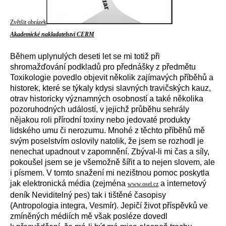
Zvětšit obrázek
Akademické nakladatelství CERM
Během uplynulých deseti let se mi totiž při
shromažďování podkladů pro přednášky z předmětu
Toxikologie povedlo objevit několik zajímavých příběhů a
historek, které se týkaly kdysi slavných travičských kauz,
otrav historicky významných osobností a také několika
pozoruhodných událostí, v jejichž průběhu sehrály
nějakou roli přírodní toxiny nebo jedovaté produkty
lidského umu či nerozumu. Mnohé z těchto příběhů mě
svým poselstvím oslovily natolik, že jsem se rozhodl je
nenechat upadnout v zapomnění. Zbýval-li mi čas a síly,
pokoušel jsem se je všemožně šířit a to nejen slovem, ale
i písmem. V tomto snažení mi nezištnou pomoc poskytla
jak elektronická média (zejména
a internetový
www.osel.cz
deník Neviditelný pes) tak i tištěné časopisy
(Antropologia integra, Vesmír). Jepičí život příspěvků ve
zmíněných médiích mě však posléze dovedl