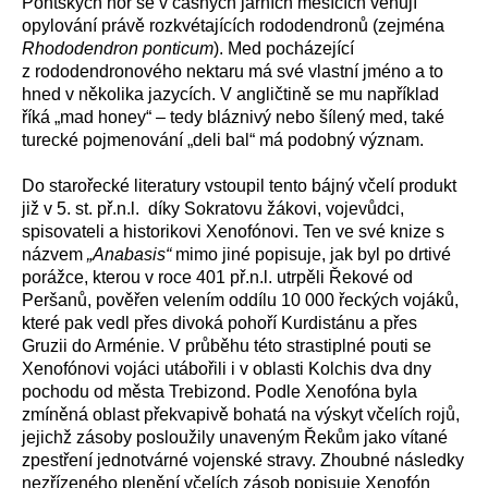
Pontských hor se v časných jarních měsících věnují
opylování právě rozkvétajících rododendronů (zejména
Rhododendron ponticum
). Med pocházející
z rododendronového nektaru má své vlastní jméno a to
hned v několika jazycích. V angličtině se mu například
říká „mad honey“ – tedy bláznivý nebo šílený med, také
turecké pojmenování „deli bal“ má podobný význam.
Do starořecké literatury vstoupil tento bájný včelí produkt
již v 5. st. př.n.l. díky Sokratovu žákovi, vojevůdci,
spisovateli a historikovi Xenofónovi. Ten ve své knize s
názvem
„Anabasis“
mimo jiné popisuje, jak byl po drtivé
porážce, kterou v roce 401 př.n.l. utrpěli Řekové od
Peršanů, pověřen velením oddílu 10 000 řeckých vojáků,
které pak vedl přes divoká pohoří Kurdistánu a přes
Gruzii do Arménie. V průběhu této strastiplné pouti se
Xenofónovi vojáci utábořili i v oblasti Kolchis dva dny
pochodu od města Trebizond. Podle Xenofóna byla
zmíněná oblast překvapivě bohatá na výskyt včelích rojů,
jejichž zásoby posloužily unaveným Řekům jako vítané
zpestření jednotvárné vojenské stravy. Zhoubné následky
nezřízeného plenění včelích zásob popisuje Xenofón