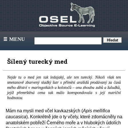
MENU
III
Šílený turecký med
Nejde tu o med jen tak ledajaký, ale ten turecký. Nikoli však ten
smetanově zbarvený sladký šutr s příměsí arašídů prodávaný za časů
mého dětství v maringotkách u kolotočů – onu zhoubu zubů a žaludků,
jejíž přemrštěná cena tak málo korespondovala s její nutriční
hodnotou.
Mám na mysli med včel kavkazských (
Apis mellifica
caucasica
). Konkrétně jde o ty včely, které zdomácněly na
anatolském pobřeží Černého moře a v hlubokých údolích