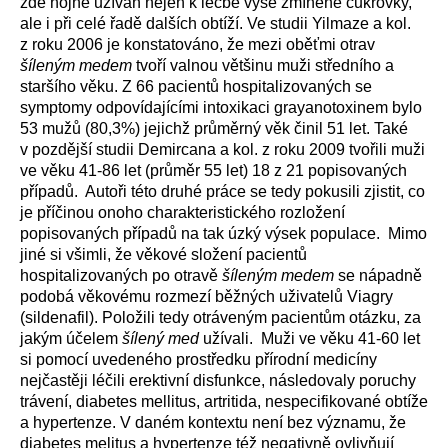
zde hojně užíván nejen k léčbě výše zmíněné cukrovky,
ale i při celé řadě dalších obtíží. Ve studii Yilmaze a kol.
z roku 2006 je konstatováno, že mezi oběťmi otrav
šíleným medem
tvoří valnou většinu muži středního a
staršího věku. Z 66 pacientů hospitalizovaných se
symptomy odpovídajícími intoxikaci grayanotoxinem bylo
53 mužů (80,3%) jejichž průměrný věk činil 51 let. Také
v pozdější studii Demircana a kol. z roku 2009 tvořili muži
ve věku 41-86 let (průměr 55 let) 18 z 21 popisovaných
případů. Autoři této druhé práce se tedy pokusili zjistit, co
je příčinou onoho charakteristického rozložení
popisovaných případů na tak úzký výsek populace. Mimo
jiné si všimli, že věkové složení pacientů
hospitalizovaných po otravě
šíleným medem
se nápadně
podobá věkovému rozmezí běžných uživatelů Viagry
(sildenafil). Položili tedy otráveným pacientům otázku, za
jakým účelem
šílený med
užívali. Muži ve věku 41-60 let
si pomocí uvedeného prostředku přírodní medicíny
nejčastěji léčili erektivní disfunkce, následovaly poruchy
trávení, diabetes mellitus, artritida, nespecifikované obtíže
a hypertenze. V daném kontextu není bez významu, že
diabetes melitus a hypertenze též negativně ovlivňují