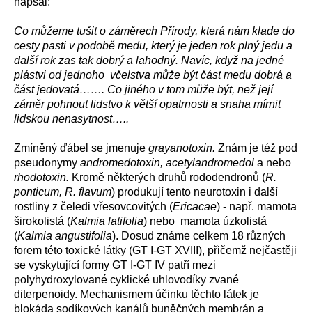
napsal:
Co můžeme tušit o záměrech Přírody, která nám klade do
cesty pasti v podobě medu, který je jeden rok plný jedu a
další rok zas tak dobrý a lahodný. Navíc, když na jedné
plástvi od jednoho včelstva může být část medu dobrá a
část jedovatá……. Co jiného v tom může být, než její
záměr pohnout lidstvo k větší opatrnosti a snaha mírnit
lidskou nenasytnost…..
Zmíněný ďábel se jmenuje
grayanotoxin.
Znám je též pod
pseudonymy
andromedotoxin, acetylandromedol
a nebo
rhodotoxin.
Kromě některých druhů rododendronů (
R.
ponticum, R. flavum
) produkují tento neurotoxin i další
rostliny z čeledi vřesovcovitých (
Ericacae
) - např. mamota
širokolistá (
Kalmia latifolia
) nebo mamota úzkolistá
(
Kalmia angustifolia
). Dosud známe celkem 18 různých
forem této toxické látky (GT I-GT XVIII), přičemž nejčastěji
se vyskytující formy GT I-GT IV patří mezi
polyhydroxylované cyklické uhlovodíky zvané
diterpenoidy. Mechanismem účinku těchto látek je
blokáda sodíkových kanálů buněčných membrán a