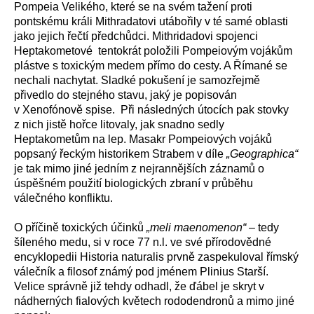
Pompeia Velikého, které se na svém tažení proti
pontskému králi Mithradatovi utábořily v té samé oblasti
jako jejich řečtí předchůdci. Mithridadovi spojenci
Heptakometové tentokrát položili Pompeiovým vojákům
plástve s toxickým medem přímo do cesty. A Římané se
nechali nachytat. Sladké pokušení je samozřejmě
přivedlo do stejného stavu, jaký je popisován
v Xenofónově spise. Při následných útocích pak stovky
z nich jistě hořce litovaly, jak snadno sedly
Heptakometům na lep. Masakr Pompeiových vojáků
popsaný řeckým historikem Strabem v díle
„Geographica“
je tak mimo jiné jedním z nejrannějších záznamů o
úspěšném použití biologických zbraní v průběhu
válečného konfliktu.
O příčině toxických účinků
„meli maenomenon“
– tedy
šíleného medu, si v roce 77 n.l. ve své přírodovědné
encyklopedii Historia naturalis prvně zaspekuloval římský
válečník a filosof známý pod jménem Plinius Starší.
Velice správně již tehdy odhadl, že ďábel je skryt v
nádherných fialových květech rododendronů a mimo jiné