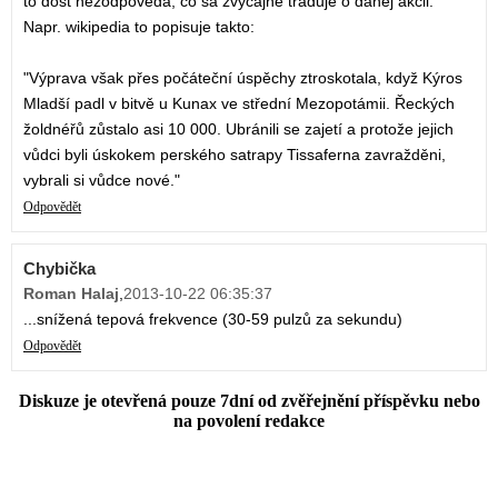
to dost nezodpoveda, co sa zvycajne traduje o danej akcii.
Napr. wikipedia to popisuje takto:
"Výprava však přes počáteční úspěchy ztroskotala, když Kýros
Mladší padl v bitvě u Kunax ve střední Mezopotámii. Řeckých
žoldnéřů zůstalo asi 10 000. Ubránili se zajetí a protože jejich
vůdci byli úskokem perského satrapy Tissaferna zavražděni,
vybrali si vůdce nové."
Odpovědět
Chybička
Roman Halaj
,
2013-10-22 06:35:37
...snížená tepová frekvence (30-59 pulzů za sekundu)
Odpovědět
Diskuze je otevřená pouze 7dní od zvěřejnění příspěvku nebo
na povolení redakce