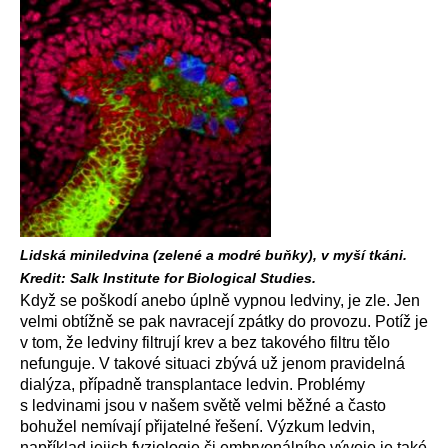
Lidská miniledvina (zelené a modré buňky), v myší tkáni.
Kredit: Salk Institute for Biological Studies.
Když se poškodí anebo úplně vypnou ledviny, je zle. Jen
velmi obtížně se pak navracejí zpátky do provozu. Potíž je
v tom, že ledviny filtrují krev a bez takového filtru tělo
nefunguje. V takové situaci zbývá už jenom pravidelná
dialýza, případně transplantace ledvin. Problémy
s ledvinami jsou v našem světě velmi běžné a často
bohužel nemívají přijatelné řešení. Výzkum ledvin,
například jejich fyziologie či embryonálního vývoje je také