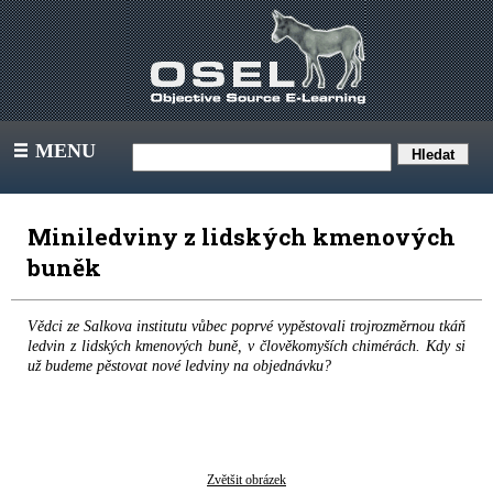
MENU
III
Miniledviny z lidských kmenových
buněk
Vědci ze Salkova institutu vůbec poprvé vypěstovali trojrozměrnou tkáň
ledvin z lidských kmenových buně, v člověkomyších chimérách. Kdy si
už budeme pěstovat nové ledviny na objednávku?
Zvětšit obrázek