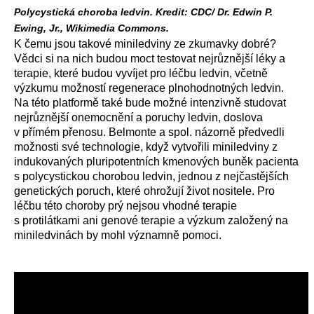
Polycystická choroba ledvin. Kredit: CDC/ Dr. Edwin P.
Ewing, Jr., Wikimedia Commons.
K čemu jsou takové miniledviny ze zkumavky dobré?
Vědci si na nich budou moct testovat nejrůznější léky a
terapie, které budou vyvíjet pro léčbu ledvin, včetně
výzkumu možností regenerace plnohodnotných ledvin.
Na této platformě také bude možné intenzivně studovat
nejrůznější onemocnění a poruchy ledvin, doslova
v přímém přenosu. Belmonte a spol. názorně předvedli
možnosti své technologie, když vytvořili miniledviny z
indukovaných pluripotentních kmenových buněk pacienta
s polycystickou chorobou ledvin, jednou z nejčastějších
genetických poruch, které ohrožují život nositele. Pro
léčbu této choroby prý nejsou vhodné terapie
s protilátkami ani genové terapie a výzkum založený na
miniledvinách by mohl významně pomoci.