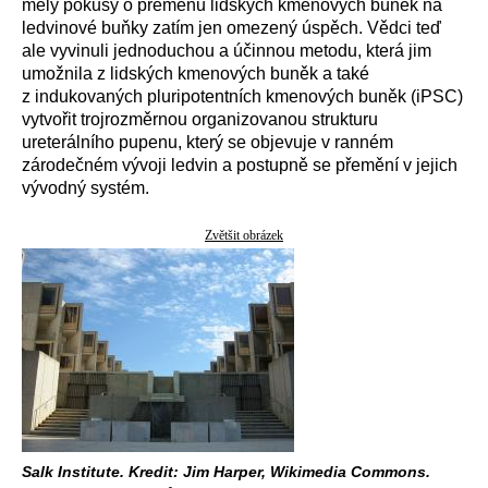
měly pokusy o přeměnu lidských kmenových buněk na
ledvinové buňky zatím jen omezený úspěch. Vědci teď
ale vyvinuli jednoduchou a účinnou metodu, která jim
umožnila z lidských kmenových buněk a také
z indukovaných pluripotentních kmenových buněk (iPSC)
vytvořit trojrozměrnou organizovanou strukturu
ureterálního pupenu, který se objevuje v ranném
zárodečném vývoji ledvin a postupně se přemění v jejich
vývodný systém.
Zvětšit obrázek
Salk Institute. Kredit: Jim Harper, Wikimedia Commons.