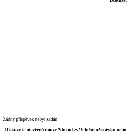
Diskuze:
Žádný příspěvek nebyl zadán
Diskuze je otevřená pouze 7dní od zvěřejnění příspěvku nebo