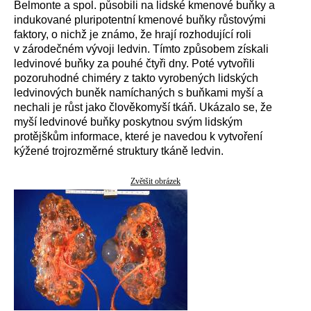
Belmonte a spol. působili na lidské kmenové buňky a
indukované pluripotentní kmenové buňky růstovými
faktory, o nichž je známo, že hrají rozhodující roli
v zárodečném vývoji ledvin. Tímto způsobem získali
ledvinové buňky za pouhé čtyři dny. Poté vytvořili
pozoruhodné chiméry z takto vyrobených lidských
ledvinových buněk namíchaných s buňkami myší a
nechali je růst jako člověkomyší tkáň. Ukázalo se, že
myší ledvinové buňky poskytnou svým lidským
protějškům informace, které je navedou k vytvoření
kýžené trojrozměrné struktury tkáně ledvin.
Zvětšit obrázek