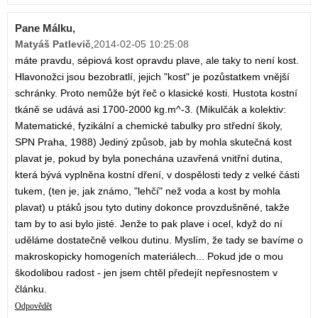
Pane Málku,
Matyáš Patlevič
,
2014-02-05 10:25:08
máte pravdu, sépiová kost opravdu plave, ale taky to není kost.
Hlavonožci jsou bezobratlí, jejich "kost" je pozůstatkem vnější
schránky. Proto nemůže být řeč o klasické kosti. Hustota kostní
tkáně se udává asi 1700-2000 kg.m^-3. (Mikulčák a kolektiv:
Matematické, fyzikální a chemické tabulky pro střední školy,
SPN Praha, 1988) Jediný způsob, jab by mohla skutečná kost
plavat je, pokud by byla ponechána uzavřená vnitřní dutina,
která bývá vyplněna kostní dření, v dospělosti tedy z velké části
tukem, (ten je, jak známo, "lehčí" než voda a kost by mohla
plavat) u ptáků jsou tyto dutiny dokonce provzdušněné, takže
tam by to asi bylo jisté. Jenže to pak plave i ocel, když do ní
uděláme dostatečně velkou dutinu. Myslím, že tady se bavíme o
makroskopicky homogeních materiálech... Pokud jde o mou
škodolibou radost - jen jsem chtěl předejít nepřesnostem v
článku.
Odpovědět