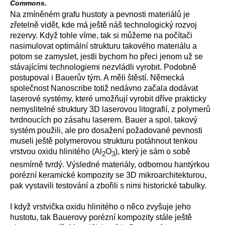
Commons.
Na zmíněném grafu hustoty a pevnosti materiálů je
zřetelně vidět, kde má ještě náš technologický rozvoj
rezervy. Když tohle víme, tak si můžeme na počítači
nasimulovat optimální strukturu takového materiálu a
potom se zamyslet, jestli bychom ho přeci jenom už se
stávajícími technologiemi nezvládli vyrobit. Podobně
postupoval i Bauerův tým. A měli štěstí. Německá
společnost Nanoscribe totiž nedávno začala dodávat
laserové systémy, které umožňují vyrobit dříve prakticky
nemyslitelné struktury 3D laserovou litografií, z polymerů
tvrdnoucích po zásahu laserem. Bauer a spol. takový
systém použili, ale pro dosažení požadované pevnosti
museli ještě polymerovou strukturu potáhnout tenkou
vrstvou oxidu hlinitého (Al
O
), který je sám o sobě
2
3
nesmírně tvrdý. Výsledné materiály, odbornou hantýrkou
porézní keramické kompozity se 3D mikroarchitekturou,
pak vystavili testování a zbořili s nimi historické tabulky.
I když vrstvička oxidu hlinitého o něco zvyšuje jeho
hustotu, tak Bauerovy porézní kompozity stále ještě