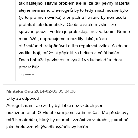
tak nastejno. Hlavní problém ale je, že tak pevný materiál
stejně nemáme. U aerogelů by to tedy snad možné bylo
(je to pro mě novinka) a případná havárie by nemusela
probíhat tak dramaticky. Osobně si ale myslím, že
správné použití vodíku je praktičtější než vakuum. Není o
moc těžší, nepracujeme s rozdíly tlaků, dá se
ohřívat/odebírat/přidávat a tím regulovat vztlak. A kdo se
vodíku bojí, může si připlatit za helium a větší balón.
Dnes bohužel povinnost a využití vzducholodí to dost
prodražuje.
Odpovědět
Mintaka Öüü
,
2014-02-05 09:34:08
Díky za odpověď
Aerogel znám, ale že by byl lehčí než vzduch jsem
nezaznamenal. O Metal foam jsem zatím nečetl. Mé představy
míří k materiálu, který by se mohl vznášt ve vzduchu, podobně
jako horkovzdušný/vodíkový/héliový balón.