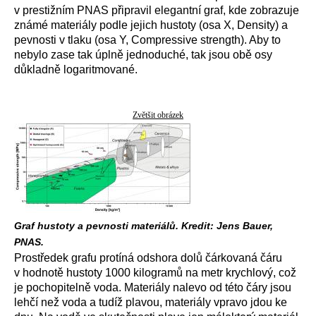
v prestižním PNAS připravil elegantní graf, kde zobrazuje
známé materiály podle jejich hustoty (osa X, Density) a
pevnosti v tlaku (osa Y, Compressive strength). Aby to
nebylo zase tak úplně jednoduché, tak jsou obě osy
důkladně logaritmované.
Zvětšit obrázek
Graf hustoty a pevnosti materiálů. Kredit: Jens Bauer,
PNAS.
Prostředek grafu protíná odshora dolů čárkovaná čáru
v hodnotě hustoty 1000 kilogramů na metr krychlový, což
je pochopitelně voda. Materiály nalevo od této čáry jsou
lehčí než voda a tudíž plavou, materiály vpravo jdou ke