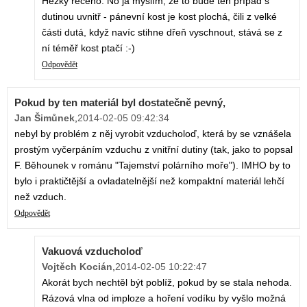
Hezky řečeno. No já myslím, že to bude ten případ s
dutinou uvnitř - pánevní kost je kost plochá, čili z velké
části dutá, když navíc stihne dřeň vyschnout, stává se z
ní téměř kost ptačí :-)
Odpovědět
Pokud by ten materiál byl dostatečně pevný,
Jan Šimůnek
,
2014-02-05 09:42:34
nebyl by problém z něj vyrobit vzducholoď, která by se vznášela
prostým vyčerpáním vzduchu z vnitřní dutiny (tak, jako to popsal
F. Běhounek v románu "Tajemství polárního moře"). IMHO by to
bylo i praktičtější a ovladatelnější než kompaktní materiál lehčí
než vzduch.
Odpovědět
Vakuová vzducholoď
Vojtěch Kocián
,
2014-02-05 10:22:47
Akorát bych nechtěl být poblíž, pokud by se stala nehoda.
Rázová vlna od imploze a hoření vodíku by vyšlo možná