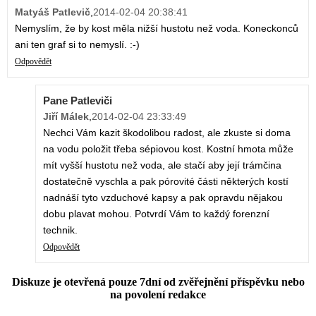
Matyáš Patlevič
,
2014-02-04 20:38:41
Nemyslím, že by kost měla nižší hustotu než voda. Koneckonců
ani ten graf si to nemyslí. :-)
Odpovědět
Pane Patleviči
Jiří Málek
,
2014-02-04 23:33:49
Nechci Vám kazit škodolibou radost, ale zkuste si doma
na vodu položit třeba sépiovou kost. Kostní hmota může
mít vyšší hustotu než voda, ale stačí aby její trámčina
dostatečně vyschla a pak pórovité části některých kostí
nadnáší tyto vzduchové kapsy a pak opravdu nějakou
dobu plavat mohou. Potvrdí Vám to každý forenzní
technik.
Odpovědět
Diskuze je otevřená pouze 7dní od zvěřejnění příspěvku nebo
na povolení redakce