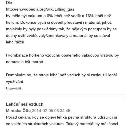
Dle
http://en.wikipedia.org/wiki/Lifting_gas
by mělo být vakuum o 6% lehčí než vodík a 16% lehčí než
helium. Dokonce bych si dovedl představit i materiál, jehož
molekuly by byly poskládány tak, že nějakým postupem by se
dutiny uvitř zvětšovaly/zmenšovaly a materiál by se stával
lehčí/těžší.
I kombinace horkého vzduchu obaleného vakuovou vrstvou by
nemusela být marná.
Domnívám se, že stroje lehčí než vzduch by si zasloužili lepší
využívání.
Odpovědět
Lehční než vzduch
Mintaka Öüü
,
2014-02-05 03:34:45
Pořád čekám, kdy se objeví lehká pevná struktura udržující si
ve vnitřních strukturách vakuum. Takový materiál by měl šanci