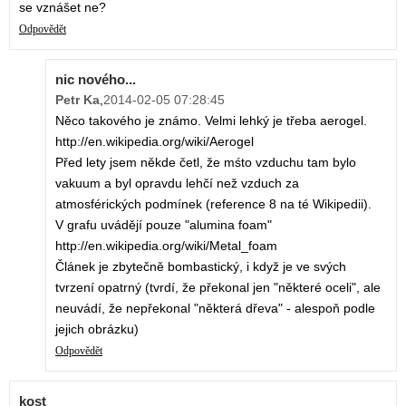
se vznášet ne?
Odpovědět
nic nového...
Petr Ka
,
2014-02-05 07:28:45
Něco takového je známo. Velmi lehký je třeba aerogel.
http://en.wikipedia.org/wiki/Aerogel
Před lety jsem někde četl, že mśto vzduchu tam bylo
vakuum a byl opravdu lehčí než vzduch za
atmosférických podmínek (reference 8 na té Wikipedii).
V grafu uvádějí pouze "alumina foam"
http://en.wikipedia.org/wiki/Metal_foam
Článek je zbytečně bombastický, i když je ve svých
tvrzení opatrný (tvrdí, že překonal jen "některé oceli", ale
neuvádí, že nepřekonal "některá dřeva" - alespoň podle
jejich obrázku)
Odpovědět
kost