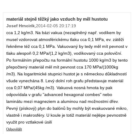
materiál stejně těžký jako vzduch by měl hustotu
Josef Hrncirik
,
2014-02-05 20:17:19
cca 1,2 kg/m3. Na bázi vakua (nezaplněný např. vodíkem by
musel vzdorovat atmosférickému tlaku cca 0,1 MPa, ev. zátěži
řekněme též cca 0,1 MPa. Vakuovaný by tedy měl mít pevnost v
tlaku alespoň 0,2 MPa/(1,2 kg/m3), vodíkovaný cca poloviční.
Po formálním přepočtu na formální hustotu 1000 kg/m3 by tento
přepočtený materiál měl mít pevnost cca 170 MPa/(1000kg
/m3). Na logaritmické stupnici hustot je s německou důkladností
všude vynechána 8. Levý dolní roh grafu představuje materiál
cca 0,07 MPa/(45kg /m3). Vakuová nosná hmota by pak
odpovídala v grafu "advanced hexagonal combes" nebo
laminátu mezi magneziem a aluminou nad možnostmi dřev.
Pevný (pískový) plyn do balónů by mohly být evakuované mikro,
vlastně i makrosféry. U koule je totiž materiál nejlépe pevnostně
využit pro vztlakové úsilí
Odpovědět