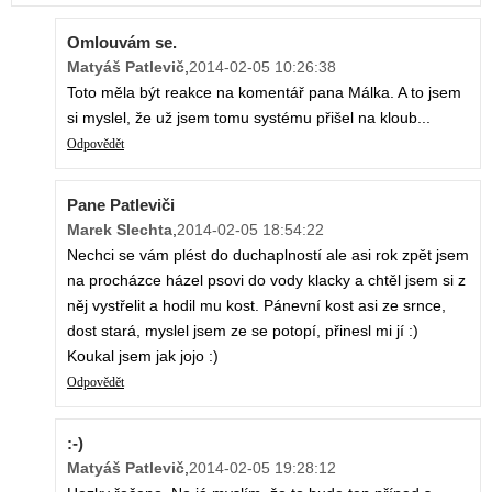
Omlouvám se.
Matyáš Patlevič
,
2014-02-05 10:26:38
Toto měla být reakce na komentář pana Málka. A to jsem
si myslel, že už jsem tomu systému přišel na kloub...
Odpovědět
Pane Patleviči
Marek Slechta
,
2014-02-05 18:54:22
Nechci se vám plést do duchaplností ale asi rok zpět jsem
na procházce házel psovi do vody klacky a chtěl jsem si z
něj vystřelit a hodil mu kost. Pánevní kost asi ze srnce,
dost stará, myslel jsem ze se potopí, přinesl mi jí :)
Koukal jsem jak jojo :)
Odpovědět
:-)
Matyáš Patlevič
,
2014-02-05 19:28:12