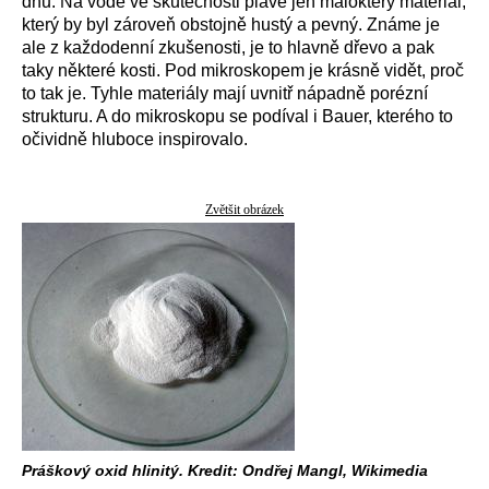
dnu. Na vodě ve skutečnosti plave jen málokterý materiál,
který by byl zároveň obstojně hustý a pevný. Známe je
ale z každodenní zkušenosti, je to hlavně dřevo a pak
taky některé kosti. Pod mikroskopem je krásně vidět, proč
to tak je. Tyhle materiály mají uvnitř nápadně porézní
strukturu. A do mikroskopu se podíval i Bauer, kterého to
očividně hluboce inspirovalo.
Zvětšit obrázek
Práškový oxid hlinitý. Kredit: Ondřej Mangl, Wikimedia