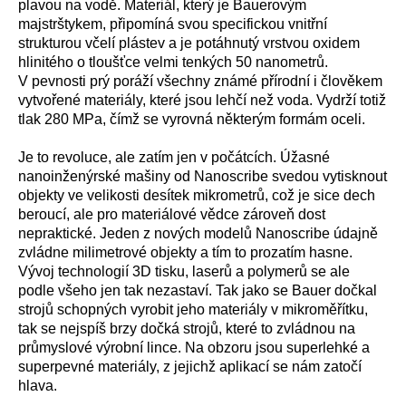
plavou na vodě. Materiál, který je Bauerovým
majstrštykem, připomíná svou specifickou vnitřní
strukturou včelí plástev a je potáhnutý vrstvou oxidem
hlinitého o tloušťce velmi tenkých 50 nanometrů.
V pevnosti prý poráží všechny známé přírodní i člověkem
vytvořené materiály, které jsou lehčí než voda. Vydrží totiž
tlak 280 MPa, čímž se vyrovná některým formám oceli.
Je to revoluce, ale zatím jen v počátcích. Úžasné
nanoinženýrské mašiny od Nanoscribe svedou vytisknout
objekty ve velikosti desítek mikrometrů, což je sice dech
beroucí, ale pro materiálové vědce zároveň dost
nepraktické. Jeden z nových modelů Nanoscribe údajně
zvládne milimetrové objekty a tím to prozatím hasne.
Vývoj technologií 3D tisku, laserů a polymerů se ale
podle všeho jen tak nezastaví. Tak jako se Bauer dočkal
strojů schopných vyrobit jeho materiály v mikroměřítku,
tak se nejspíš brzy dočká strojů, které to zvládnou na
průmyslové výrobní lince. Na obzoru jsou superlehké a
superpevné materiály, z jejichž aplikací se nám zatočí
hlava.