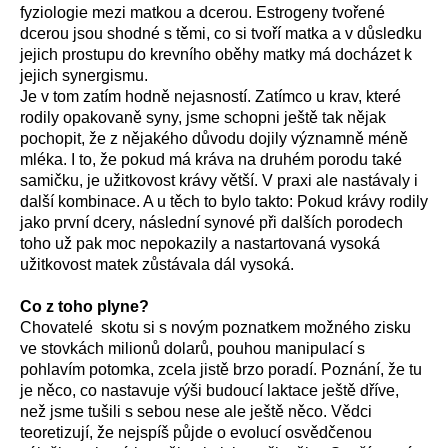
fyziologie mezi matkou a dcerou. Estrogeny tvořené
dcerou jsou shodné s těmi, co si tvoří matka a v důsledku
jejich prostupu do krevního oběhy matky má docházet k
jejich synergismu.
Je v tom zatím hodně nejasností. Zatímco u krav, které
rodily opakovaně syny, jsme schopni ještě tak nějak
pochopit, že z nějakého důvodu dojily významně méně
mléka. I to, že pokud má kráva na druhém porodu také
samičku, je užitkovost krávy větší. V praxi ale nastávaly i
další kombinace. A u těch to bylo takto: Pokud krávy rodily
jako první dcery, následní synové při dalších porodech
toho už pak moc nepokazily a nastartovaná vysoká
užitkovost matek zůstávala dál vysoká.
Co z toho plyne?
Chovatelé skotu si s novým poznatkem možného zisku
ve stovkách milionů dolarů, pouhou manipulací s
pohlavím potomka, zcela jistě brzo poradí. Poznání, že tu
je něco, co nastavuje výši budoucí laktace ještě dříve,
než jsme tušili s sebou nese ale ještě něco. Vědci
teoretizují, že nejspíš půjde o evolucí osvědčenou