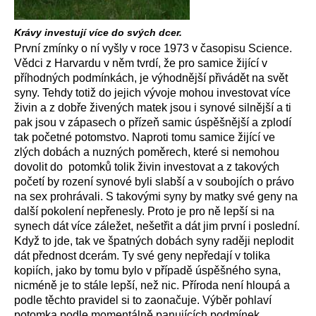
Krávy investují více do svých dcer.
První zmínky o ní vyšly v roce 1973 v časopisu Science.
Vědci z Harvardu v něm tvrdí, že pro samice žijící v
příhodných podmínkách, je výhodnější přivádět na svět
syny. Tehdy totiž do jejich vývoje mohou investovat více
živin a z dobře živených matek jsou i synové silnější a ti
pak jsou v zápasech o přízeň samic úspěšnější a zplodí
tak početné potomstvo. Naproti tomu samice žijící ve
zlých dobách a nuzných poměrech, které si nemohou
dovolit do potomků tolik živin investovat a z takových
početí by rození synové byli slabší a v soubojích o právo
na sex prohrávali. S takovými syny by matky své geny na
další pokolení nepřenesly. Proto je pro ně lepší si na
synech dát více záležet, nešetřit a dát jim první i poslední.
Když to jde, tak ve špatných dobách syny raději neplodit
dát přednost dcerám. Ty své geny nepředají v tolika
kopiích, jako by tomu bylo v případě úspěšného syna,
nicméně je to stále lepší, než nic. Příroda není hloupá a
podle těchto pravidel si to zaonačuje. Výběr pohlaví
potomka podle momentálně panujících podmínek