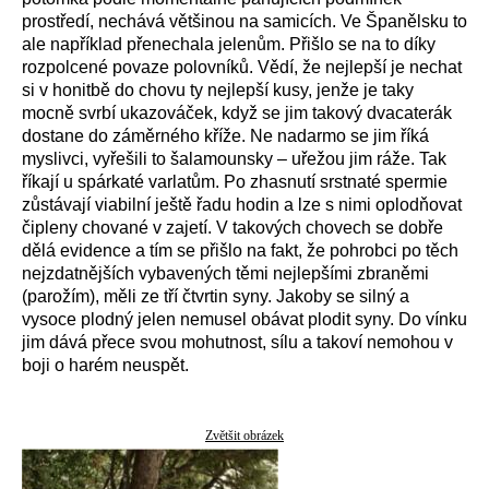
prostředí, nechává většinou na samicích. Ve Španělsku to
ale například přenechala jelenům. Přišlo se na to díky
rozpolcené povaze polovníků. Vědí, že nejlepší je nechat
si v honitbě do chovu ty nejlepší kusy, jenže je taky
mocně svrbí ukazováček, když se jim takový dvacaterák
dostane do záměrného kříže. Ne nadarmo se jim říká
myslivci, vyřešili to šalamounsky – uřežou jim ráže. Tak
říkají u spárkaté varlatům. Po zhasnutí srstnaté spermie
zůstávají viabilní ještě řadu hodin a lze s nimi oplodňovat
čipleny chované v zajetí. V takových chovech se dobře
dělá evidence a tím se přišlo na fakt, že pohrobci po těch
nejzdatnějších vybavených těmi nejlepšími zbraněmi
(parožím), měli ze tří čtvrtin syny. Jakoby se silný a
vysoce plodný jelen nemusel obávat plodit syny. Do vínku
jim dává přece svou mohutnost, sílu a takoví nemohou v
boji o harém neuspět.
Zvětšit obrázek