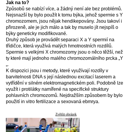
Jak na to?
Způsobů se nabízí více, a žádný není ale bez problémů.
Nejsnazší by bylo použít k tomu býka, jehož spermie s Y
chromozomem, jsou nějak hendikepovány. Jsou takoví i
přirozeně, ale je jich málo a tak by muselo jít nejspíš o
býky geneticky modifikované.
Druhý způsob je provádět separaci X a Y spermií na
třídičce, která využívá malých hmotnostních rozdílů.
Spermie s velkými X chromozomy jsou o něco těžší, než
ty které mají jednoho malého chromozomálního prcka „Y
„.
K dispozici jsou i metody, které využívají rozdíly v
barvitelnosti DNA s její následnou excitací laserem a
vytřídění v silném elektromagnetickém poli. Podobně lze
využít i protilátky namířené na specifické struktury
pohlavních chromozomů. Nejdražším způsobem by bylo
použití in vitro fertilizace a sexovaná ebmrya.
Zvětšit obrázek