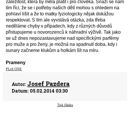
záležitost, která by měla platit i pro člověka. Snaží se nám
tím říci, že se i potřeby našich dětí mohou s ohledem na
pohlaví lišit a že to matky fyziologicky nějak dokážou
respektovat. S tím ale vyvstává otázka, zda třeba
neděláme chyby v případech, kdy z různých důvodů
přistupujeme u novorozenců k náhradní výživě. Tak jako
se už dnes nepozastavujeme nad specifickými parfémy
pro muže a pro ženy, je možná na spadnutí doba, kdy i
sunary začneme klukům a holkám šít na míru.
Prameny
PLoS ONE
Josef Pazdera
Autor:
Datum:
05.02.2014 03:30
Tisk článku