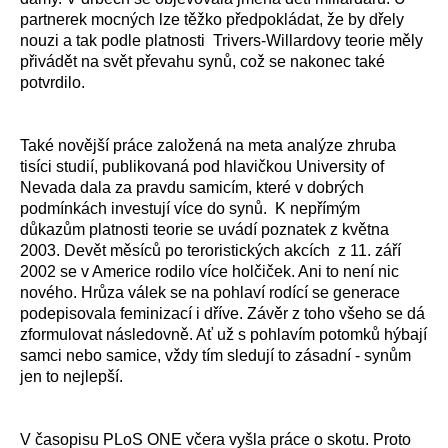
partnerek mocných lze těžko předpokládat, že by dřely
nouzi a tak podle platnosti Trivers-Willardovy teorie měly
přivádět na svět převahu synů, což se nakonec také
potvrdilo.
Také novější práce založená na meta analýze zhruba
tisíci studií, publikovaná pod hlavičkou University of
Nevada dala za pravdu samicím, které v dobrých
podmínkách investují více do synů. K nepřímým
důkazům platnosti teorie se uvádí poznatek z května
2003. Devět měsíců po teroristických akcích z 11. září
2002 se v Americe rodilo více holčiček. Ani to není nic
nového. Hrůza válek se na pohlaví rodící se generace
podepisovala feminizací i dříve. Závěr z toho všeho se dá
zformulovat následovně. Ať už s pohlavím potomků hýbají
samci nebo samice, vždy tím sledují to zásadní - synům
jen to nejlepší.
V časopisu PLoS ONE včera vyšla práce o skotu. Proto