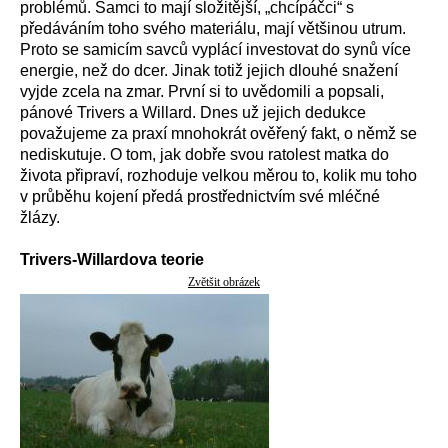
problémů. Samci to mají složitější, „chcípáčci“ s
předáváním toho svého materiálu, mají většinou utrum.
Proto se samicím savců vyplácí investovat do synů více
energie, než do dcer. Jinak totiž jejich dlouhé snažení
vyjde zcela na zmar. První si to uvědomili a popsali,
pánové Trivers a Willard. Dnes už jejich dedukce
považujeme za praxí mnohokrát ověřený fakt, o němž se
nediskutuje. O tom, jak dobře svou ratolest matka do
života připraví, rozhoduje velkou měrou to, kolik mu toho
v průběhu kojení předá prostřednictvím své mléčné
žlázy.
Trivers-Willardova teorie
Zvětšit obrázek