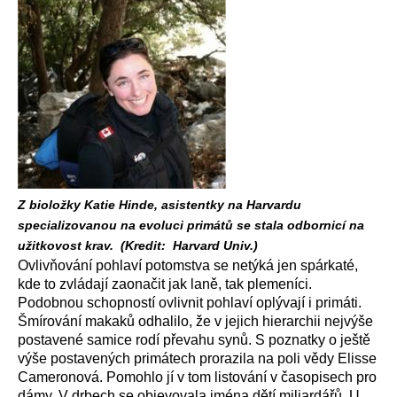
Z bioložky Katie Hinde, asistentky na Harvardu
specializovanou na evoluci primátů se stala odbornicí na
užitkovost krav. (Kredit: Harvard Univ.)
Ovlivňování pohlaví potomstva se netýká jen spárkaté,
kde to zvládají zaonačit jak laně, tak plemeníci.
Podobnou schopností ovlivnit pohlaví oplývají i primáti.
Šmírování makaků odhalilo, že v jejich hierarchii nejvýše
postavené samice rodí převahu synů. S poznatky o ještě
výše postavených primátech prorazila na poli vědy Elisse
Cameronová. Pomohlo jí v tom listování v časopisech pro
dámy. V drbech se objevovala jména dětí miliardářů. U