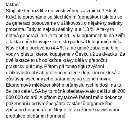
laktací.
Stojí ale ten rozdíl v dojivosti vůbec za zmínku? Stojí!
Když to porovnáme se šlechtěním (genetikou) tak tou se
za generaci posouváme v užitkovosti o nějaké ty setinky
procenta. Tady to nejsou setinky, ale 1,3 %. A taky to
netrvá generaci, ale je to hned. V kilogramech to na zvíře
a laktaci představuje skoro sto padesát kilogramů mléka.
Navíc toho poctivého (4,4 %) a ne umně zabalené bílé
vody v plastu, kterou kupujeme v Česku už za dvacku. Za
dvě laktace to už od každé krávy dělá v přepočtu
prakticky půl tuny. Přitom při tomto fíglu zvýšení
užitkovosti i obsah proteinů v mléce dojnicím neklesá a
zůstávají všechny jeho parametry na stejné úrovni.
Ekonomové mlékárenského průmyslu rychle došli na to,
že pro celé USA by to ročně představovalo další zisk 200
000 000 dolarů. A přitom by takové řešení mělo dokonce
požehnání i od tvrdého jádra zastánců organického
způsobu hospodaření. Nejde totiž o žádné navyšování
produkce pícháním hormonů.