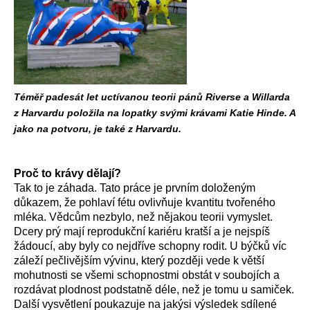
Téměř padesát let uctívanou teorii pánů Riverse a Willarda
z Harvardu položila na lopatky svými krávami Katie Hinde. A
jako na potvoru, je také z Harvardu.
Proč to krávy dělají?
Tak to je záhada. Tato práce je prvním doloženým
důkazem, že pohlaví fétu ovlivňuje kvantitu tvořeného
mléka. Vědcům nezbylo, než nějakou teorii vymyslet.
Dcery prý mají reprodukční kariéru kratší a je nejspíš
žádoucí, aby byly co nejdříve schopny rodit. U býčků víc
záleží pečlivějším vývinu, který později vede k větší
mohutnosti se všemi schopnostmi obstát v soubojích a
rozdávat plodnost podstatně déle, než je tomu u samiček.
Další vysvětlení poukazuje na jakýsi výsledek sdílené