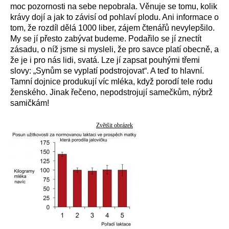
moc pozornosti na sebe nepobrala. Věnuje se tomu, kolik
krávy dojí a jak to závisí od pohlaví plodu. Ani informace o
tom, že rozdíl dělá 1000 liber, zájem čtenářů nevylepšilo.
My se jí přesto zabývat budeme. Podařilo se jí znectít
zásadu, o níž jsme si mysleli, že pro savce platí obecně, a
že je i pro nás lidi, svatá. Lze jí zapsat pouhými třemi
slovy: „Synům se vyplatí podstrojovat“. A teď to hlavní.
Tamní dojnice produkují víc mléka, když porodí tele rodu
ženského. Jinak řečeno, nepodstrojují samečkům, nýbrž
samičkám!
Zvětšit obrázek