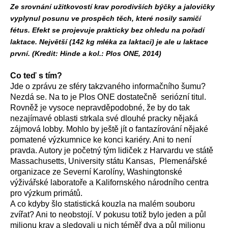
Ze srovnání užitkovostí krav porodivších býčky a jalovičky
vyplynul posunu ve prospěch těch, které nosily samičí
fétus. Efekt se projevuje prakticky bez ohledu na pořadí
laktace. Největší (142 kg mléka za laktaci) je ale u laktace
první. (Kredit: Hinde a kol.: Plos ONE, 2014)
Co teď s tím?
Jde o zprávu ze sféry takzvaného informačního šumu?
Nezdá se. Na to je Plos ONE dostatečně seriózní titul.
Rovněž je vysoce nepravděpodobné, že by do tak
nezajímavé oblasti strkala své dlouhé pracky nějaká
zájmová lobby. Mohlo by ještě jít o fantazírování nějaké
pomatené výzkumnice ke konci kariéry. Ani to není
pravda. Autory je početný tým lidiček z Harvardu ve státě
Massachusetts, University státu Kansas, Plemenářské
organizace ze Severní Karolíny, Washingtonské
výživářské laboratoře a Kalifornského národního centra
pro výzkum primátů.
A co kdyby šlo statistická kouzla na malém souboru
zvířat? Ani to neobstojí. V pokusu totiž bylo jeden a půl
milionu krav a sledovali u nich téměř dva a půl milionu