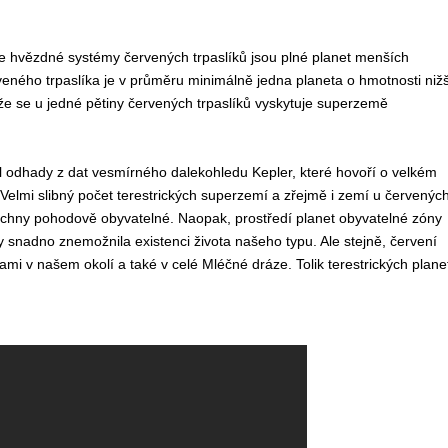
že hvězdné systémy červených trpaslíků jsou plné planet menších
erveného trpaslíka je v průměru minimálně jedna planeta o hmotnosti nižš
, že se u jedné pětiny červených trpaslíků vyskytuje superzemě
l odhady z dat vesmírného dalekohledu Kepler, které hovoří o velkém
Velmi slibný počet terestrických superzemí a zřejmě i zemí u červenýc
chny pohodově obyvatelné. Naopak, prostředí planet obyvatelné zóny
 snadno znemožnila existenci života našeho typu. Ale stejně, červení
dami v našem okolí a také v celé Mléčné dráze. Tolik terestrických plane