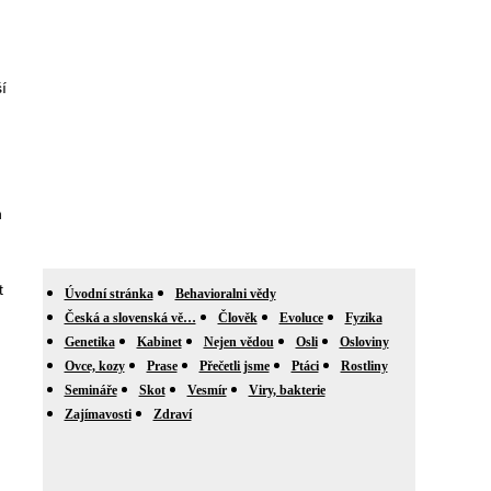
í
h
t
Úvodní stránka
Behavioralni vědy
Česká a slovenská vě…
Člověk
Evoluce
Fyzika
Genetika
Kabinet
Nejen vědou
Osli
Osloviny
Ovce, kozy
Prase
Přečetli jsme
Ptáci
Rostliny
Semináře
Skot
Vesmír
Viry, bakterie
Zajímavosti
Zdraví