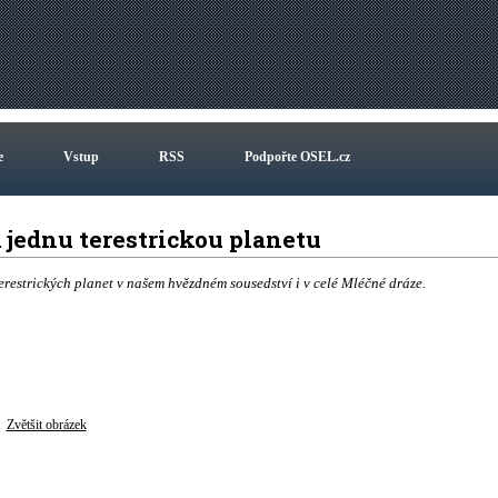
e
Vstup
RSS
Podpořte OSEL.cz
 jednu terestrickou planetu
estrických planet v našem hvězdném sousedství i v celé Mléčné dráze.
Zvětšit obrázek