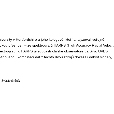
erzity v Hertfordshire a jeho kolegové, kteří analyzovali veřejně
sokou přesností – ze spektrografů HARPS (High Accuracy Radial Velocit
pectrograph). HARPS je součástí chilské observatoře La Silla, UVES
finovanou kombinací dat z těchto dvou zdrojů dokázali odkrýt signály,
Zvětšit obrázek