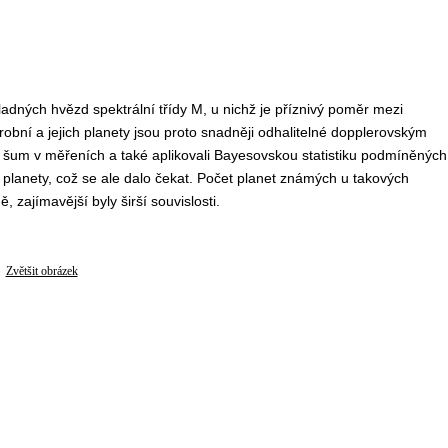
hladných hvězd spektrální třídy M, u nichž je příznivý poměr mezi
 drobní a jejich planety jsou proto snadněji odhalitelné dopplerovským
ali šum v měřeních a také aplikovali Bayesovskou statistiku podmíněných
 planety, což se ale dalo čekat. Počet planet známých u takových
 zajímavější byly širší souvislosti.
Zvětšit obrázek