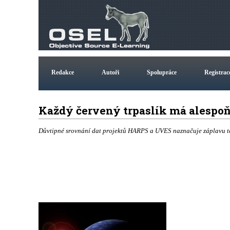
Redakce
Autoři
Spolupráce
Registrac
Každý červený trpaslík má alespoň
Důvtipné srovnání dat projektů HARPS a UVES naznačuje záplavu ter