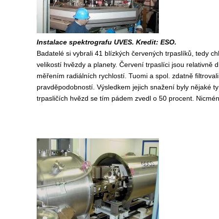
Instalace spektrografu UVES. Kredit: ESO.
Badatelé si vybrali 41 blízkých červených trpaslíků, tedy c
velikostí hvězdy a planety. Červení trpaslíci jsou relativně
měřením radiálních rychlostí. Tuomi a spol. zdatně filtrov
pravděpodobností. Výsledkem jejich snažení byly nějaké ty
trpasličích hvězd se tím pádem zvedl o 50 procent. Nicméně,