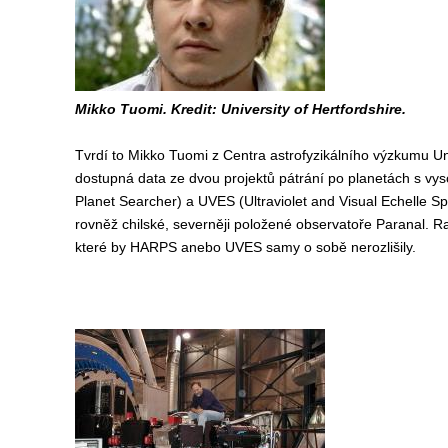
Mikko Tuomi. Kredit: University of Hertfordshire.
Tvrdí to Mikko Tuomi z Centra astrofyzikálního výzkumu Univ
dostupná data ze dvou projektů pátrání po planetách s vy
Planet Searcher) a UVES (Ultraviolet and Visual Echelle S
rovněž chilské, severněji položené observatoře Paranal. Ra
které by HARPS anebo UVES samy o sobě nerozlišily.