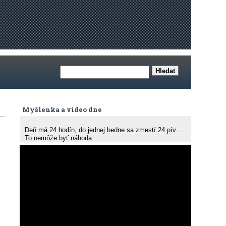
Myšlenka a video dne
Deň má 24 hodín, do jednej bedne sa zmestí 24 pív...
To nemôže byť náhoda.