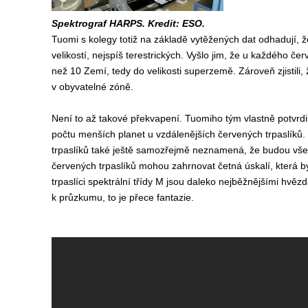
Spektrograf HARPS. Kredit: ESO.
Tuomi s kolegy totiž na základě vytěžených dat odhadují, 
velikostí, nejspíš terestrických. Vyšlo jim, že u každého č
než 10 Zemí, tedy do velikosti superzemě. Zároveň zjistili
v obyvatelné zóně.
Není to až takové překvapení. Tuomiho tým vlastně potvrdi
počtu menších planet u vzdálenějších červených trpaslíků. 
trpaslíků také ještě samozřejmě neznamená, že budou vše
červených trpaslíků mohou zahrnovat četná úskalí, která by
trpaslíci spektrální třídy M jsou daleko nejběžnějšími hvěz
k průzkumu, to je přece fantazie.