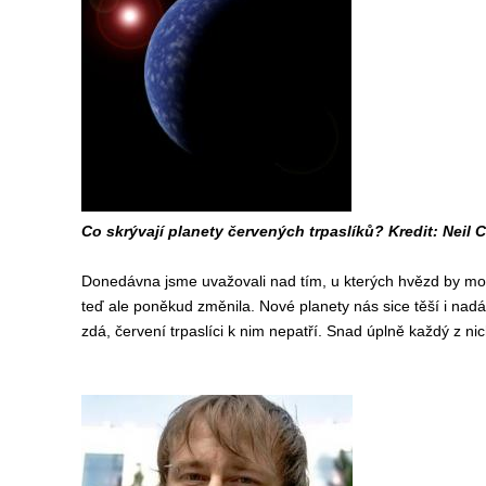
Co skrývají planety červených trpaslíků? Kredit: Neil C
Donedávna jsme uvažovali nad tím, u kterých hvězd by moh
teď ale poněkud změnila. Nové planety nás sice těší i nadá
zdá, červení trpaslíci k nim nepatří. Snad úplně každý z ni