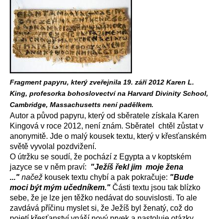
Fragment papyru, který zveřejnila 19. září 2012 Karen L.
King, profesorka bohoslovectví na Harvard Divinity School,
Cambridge, Massachusetts není padělkem.
Autor a původ papyru, který od sběratele získala Karen
Kingová v roce 2012, není znám. Sběratel chtěl zůstat v
anonymitě. Jde o malý kousek textu, který v křesťanském
světě vyvolal pozdvižení.
O útržku se soudí, že pochází z Egypta a v koptském
jazyce se v něm praví:
"Ježíš řekl jim moje žena
..."
načež
kousek textu chybí a pak pokračuje:
"Bude
moci být mým učedníkem."
Části textu jsou tak blízko
sebe, že je lze jen těžko nedávat do souvislosti. To ale
zavdává příčinu myslet si, že Ježíš byl ženatý, což do
pojetí křesťanství vnáší nový prvek a nastoluje otázky