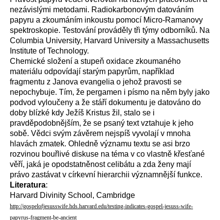
nezávislými metodami. Radiokarbonovým datováním
papyru a zkoumáním inkoustu pomocí Micro-Ramanovy
spektroskopie. Testování prováděly tři týmy odborníků. Na
Columbia University, Harvard University a Massachusetts
Institute of Technology.
Chemické složení a stupeň oxidace zkoumaného
materiálu odpovídají starým papyrům, například
fragmentu z Janova evangelia o jehož pravosti se
nepochybuje. Tím, že pergamen i písmo na něm byly jako
podvod vyloučeny a že stáří dokumentu je datováno do
doby blízké kdy Ježíš Kristus žil, stalo se i
pravděpodobnějším, že se psaný text vztahuje k jeho
sobě. Vědci svým závěrem nejspíš vyvolají v mnoha
hlavách zmatek. Ohledně významu textu se asi brzo
rozvinou bouřlivé diskuse na téma v co vlastně křesťané
věří, jaká je opodstatněnost celibátu a zda ženy mají
právo zastávat v církevní hierarchii významnější funkce.
Literatura
:
Harvard Divinity School, Cambridge
http://gospelofjesusswife.hds.harvard.edu/testing-indicates-gospel-jesuss-wife-
papyrus-fragment-be-ancient