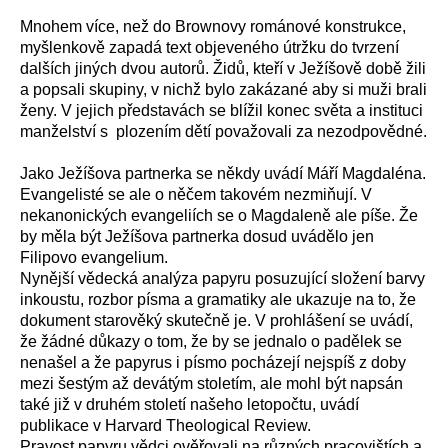
Mnohem více, než do Brownovy románové konstrukce,
myšlenkově zapadá text objeveného útržku do tvrzení
dalších jiných dvou autorů. Židů, kteří v Ježíšově době žili
a popsali skupiny, v nichž bylo zakázané aby si muži brali
ženy. V jejich představách se blížil konec světa a instituci
manželství s plozením dětí považovali za nezodpovědné.
Jako Ježíšova partnerka se někdy uvádí Máří Magdaléna.
Evangelisté se ale o něčem takovém nezmiňují. V
nekanonických evangeliích se o Magdaleně ale píše. Že
by měla být Ježíšova partnerka dosud uvádělo jen
Filipovo evangelium.
Nynější vědecká analýza papyru posuzující složení barvy
inkoustu, rozbor písma a gramatiky ale ukazuje na to, že
dokument starověký skutečně je. V prohlášení se uvádí,
že žádné důkazy o tom, že by se jednalo o padělek se
nenašel a že papyrus i písmo pocházejí nejspíš z doby
mezi šestým až devátým stoletím, ale mohl být napsán
také již v druhém století našeho letopočtu, uvádí
publikace v Harvard Theological Review.
Pravost papyru vědci ověřovali na různých pracovištích a