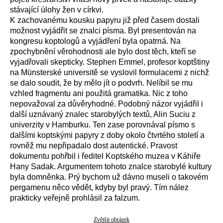
stávající úlohy žen v církvi.
K zachovanému kousku papyru již před časem dostali
možnost vyjádřit se znalci písma. Byl presentován na
kongresu koptologů a vyjádření byla opatrná. Na
zpochybnění věrohodnosti ale bylo dost těch, kteří se
vyjadřovali skepticky. Stephen Emmel, profesor koptštiny
na Münsterské universitě se vyslovil formulacemi z nichž
se dalo soudit, že by mělo jít o podvrh. Nelíbil se mu
vzhled fragmentu ani použitá gramatika. Nic z toho
nepovažoval za důvěryhodné. Podobný názor vyjádřil i
další uznávaný znalec starobylých textů, Alin Suciu z
univerzity v Hamburku. Ten zase porovnával písmo s
dalšími koptskými papyry z doby okolo čtvrtého století a
rovněž mu nepřipadalo dost autentické. Pravost
dokumentu pohřbil i ředitel Koptského muzea v Káhiře
Hany Sadak. Argumentem tohoto znalce starobylé kultury
byla domněnka. Prý bychom už dávno museli o takovém
pergamenu něco vědět, kdyby byl pravý. Tím nález
prakticky veřejně prohlásil za falzum.
Zvětšit obrázek