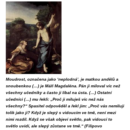
Moudrost, označena jako ‘neplodná’, je matkou andělů a
snoubenkou (…) je Máří Magdaléna. Pán ji miloval víc než
všechny učedníky a často ji líbal na ústa. (…) Ostatní
učedníci (…) mu řekli: „Proč ji miluješ víc než nás
všechny?“ Spasitel odpověděl a řekl jim: „Proč vás nemiluji
tolik jako ji? Když je slepý s vidoucím ve tmě, není mezi
nimi rozdíl. Když se však objeví světlo, pak vidoucí to
světlo uvidí, ale slepý zůstane ve tmě.“ (Filipovo