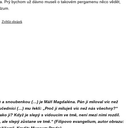
ka. Prý bychom už dávno museli o takovém pergamenu něco vědět,
alzum.
Zvětšit obrázek
 a snoubenkou (…) je Máří Magdaléna. Pán ji miloval víc než
učedníci (…) mu řekli: „Proč ji miluješ víc než nás všechny?“
jako ji? Když je slepý s vidoucím ve tmě, není mezi nimi rozdíl.
, ale slepý zůstane ve tmě.“ (Filipovo evangelium, autor obrazu: