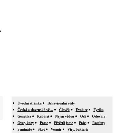
o
Úvodní stránka
Behavioralni vědy
Česká a slovenská vě…
Člověk
Evoluce
Fyzika
Genetika
Kabinet
Nejen vědou
Osli
Osloviny
Ovce, kozy
Prase
Přečetli jsme
Ptáci
Rostliny
Semináře
Skot
Vesmír
Viry, bakterie