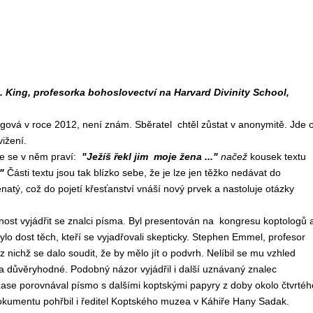
L. King, profesorka bohoslovectví na Harvard Divinity School,
ngová v roce 2012, není znám. Sběratel chtěl zůstat v anonymitě. Jde 
ižení.
ce se v něm praví:
"Ježíš řekl jim moje žena ..."
načež
kousek textu
."
Části textu jsou tak blízko sebe, že je lze jen těžko nedávat do
ženatý, což do pojetí křesťanství vnáší nový prvek a nastoluje otázky
st vyjádřit se znalci písma. Byl presentován na kongresu koptologů 
lo dost těch, kteří se vyjadřovali skepticky. Stephen Emmel, profesor
 nichž se dalo soudit, že by mělo jít o podvrh. Nelíbil se mu vzhled
a důvěryhodné. Podobný názor vyjádřil i další uznávaný znalec
 zase porovnával písmo s dalšími koptskými papyry z doby okolo čtvrtéh
dokumentu pohřbil i ředitel Koptského muzea v Káhiře Hany Sadak.