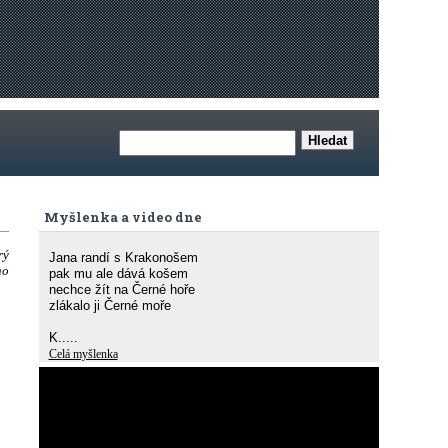
Myšlenka a video dne
rý
Jana randí s Krakonošem
ho
pak mu ale dává košem
nechce žít na Černé hoře
zlákalo ji Černé moře
K.....
Celá myšlenka