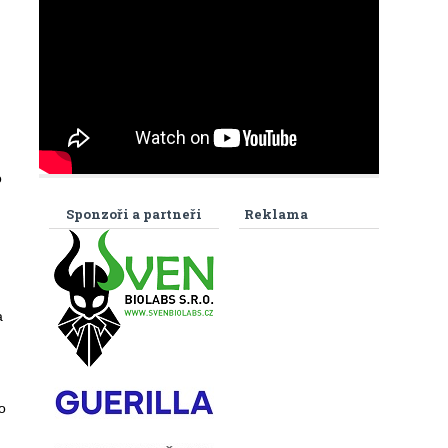
o
Sponzoři a partneři
Reklama
a
o