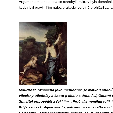
Argumentem tohoto znalce starobylé kultury byla domněn
kdyby byl pravý. Tím nález prakticky veřejně prohlásil za f
Moudrost, označena jako ‘neplodná’, je matkou andělů
všechny učedníky a často ji líbal na ústa. (…) Ostatní 
Spasitel odpověděl a řekl jim: „Proč vás nemiluji tolik 
Když se však objeví světlo, pak vidoucí to světlo uvidí