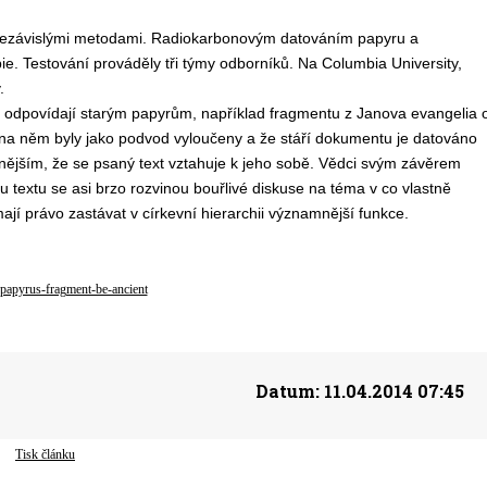
a nezávislými metodami. Radiokarbonovým datováním papyru a
 Testování prováděly tři týmy odborníků. Na Columbia University,
.
odpovídají starým papyrům, například fragmentu z Janova evangelia 
na něm byly jako podvod vyloučeny a že stáří dokumentu je datováno
obnějším, že se psaný text vztahuje k jeho sobě. Vědci svým závěrem
textu se asi brzo rozvinou bouřlivé diskuse na téma v co vlastně
ají právo zastávat v církevní hierarchii významnější funkce.
e-papyrus-fragment-be-ancient
Datum:
11.04.2014 07:45
Tisk článku