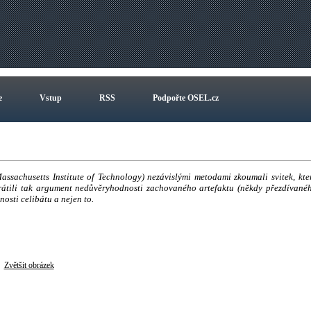
e
Vstup
RSS
Podpořte OSEL.cz
Massachusetts Institute of Technology) nezávislými metodami zkoumali svitek, kte
yvrátili tak argument nedůvěryhodnosti zachovaného artefaktu (někdy přezdívané
osti celibátu a nejen to.
Zvětšit obrázek