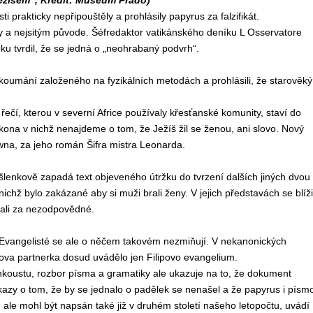
ežíšem“, Kredit: Museum Prado)
 prakticky nepřipouštěly a prohlásily papyrus za falzifikát.
 a nejsitým původe. Šéfredaktor vatikánského deníku L Osservatore
u tvrdil, že se jedná o „neohrabaný podvrh“.
zkoumání založeného na fyzikálních metodách a prohlásili, že starověký
ečí, kterou v severní Africe používaly křesťanské komunity, staví do
zákona v nichž nenajdeme o tom, že Ježíš žil se ženou, ani slovo. Nový
owna, za jeho román Šifra mistra Leonarda.
nkově zapadá text objeveného útržku do tvrzení dalších jiných dvou
 nichž bylo zakázané aby si muži brali ženy. V jejich představách se blíži
vali za nezodpovědné.
Evangelisté se ale o něčem takovém nezmiňují. V nekanonických
ova partnerka dosud uvádělo jen Filipovo evangelium.
nkoustu, rozbor písma a gramatiky ale ukazuje na to, že dokument
kazy o tom, že by se jednalo o padělek se nenašel a že papyrus i písm
ale mohl být napsán také již v druhém století našeho letopočtu, uvádí