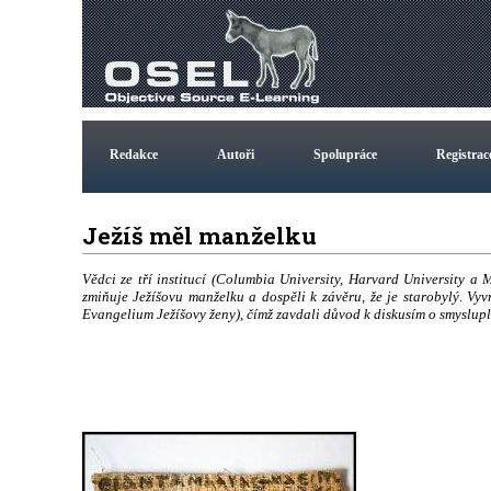
Redakce
Autoři
Spolupráce
Registrac
Ježíš měl manželku
Vědci ze tří institucí (Columbia University, Harvard University a 
zmiňuje Ježíšovu manželku a dospěli k závěru, že je starobylý. V
Evangelium Ježíšovy ženy), čímž zavdali důvod k diskusím o smyslupln