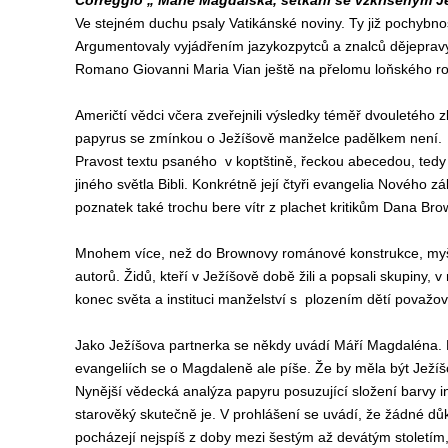
Correggio „ Marie Magdalská, setkání se vzkříšeným J
Ve stejném duchu psaly Vatikánské noviny. Ty již pochybnosti
Argumentovaly vyjádřením jazykozpytců a znalců dějepravy
Romano Giovanni Maria Vian ještě na přelomu loňského rok
Američtí vědci včera zveřejnili výsledky téměř dvouletého 
papyrus se zmínkou o Ježíšově manželce padělkem není.
Pravost textu psaného v koptštině, řeckou abecedou, tedy ř
jiného světla Bibli. Konkrétně její čtyři evangelia Nového 
poznatek také trochu bere vítr z plachet kritikům Dana Br
Mnohem více, než do Brownovy románové konstrukce, myšle
autorů. Židů, kteří v Ježíšově době žili a popsali skupiny, v
konec světa a instituci manželství s plozením dětí považo
Jako Ježíšova partnerka se někdy uvádí Máří Magdaléna. 
evangeliích se o Magdaleně ale píše. Že by měla být Ježíš
Nynější vědecká analýza papyru posuzující složení barvy i
starověký skutečně je. V prohlášení se uvádí, že žádné dů
pocházejí nejspíš z doby mezi šestým až devátým stoletím, 