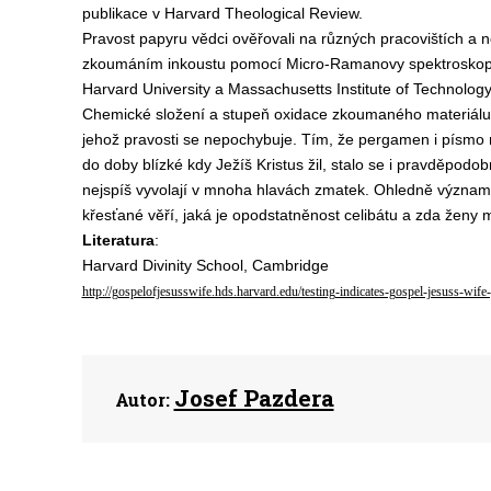
publikace v Harvard Theological Review.
Pravost papyru vědci ověřovali na různých pracovištích 
zkoumáním inkoustu pomocí Micro-Ramanovy spektroskopie.
Harvard University a Massachusetts Institute of Technology
Chemické složení a stupeň oxidace zkoumaného materiálu 
jehož pravosti se nepochybuje. Tím, že pergamen i písmo 
do doby blízké kdy Ježíš Kristus žil, stalo se i pravděpod
nejspíš vyvolají v mnoha hlavách zmatek. Ohledně významu 
křesťané věří, jaká je opodstatněnost celibátu a zda ženy m
Literatura
:
Harvard Divinity School, Cambridge
http://gospelofjesusswife.hds.harvard.edu/testing-indicates-gospel-jesuss-wif
Josef Pazdera
Autor: