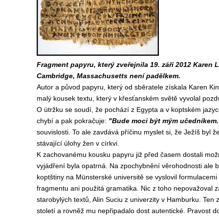
Fragment papyru, který zveřejnila 19. září 2012 Karen 
Cambridge, Massachusetts není padělkem.
Autor a původ papyru, který od sběratele získala Karen Ki
malý kousek textu, který v křesťanském světě vyvolal pozdv
O útržku se soudí, že pochází z Egypta a v koptském jazy
chybí a pak pokračuje:
"Bude moci být mým učedníkem
souvislosti. To ale zavdává příčinu myslet si, že Ježíš byl 
stávající úlohy žen v církvi.
K zachovanému kousku papyru již před časem dostali možno
vyjádření byla opatrná. Na zpochybnění věrohodnosti ale by
koptštiny na Münsterské universitě se vyslovil formulacemi z
fragmentu ani použitá gramatika. Nic z toho nepovažoval z
starobylých textů, Alin Suciu z univerzity v Hamburku. Ten
století a rovněž mu nepřipadalo dost autentické. Pravost 