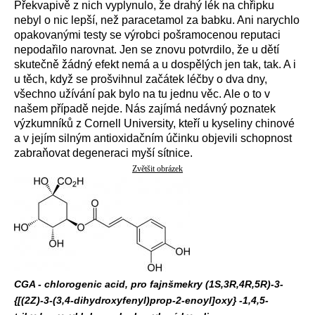
Překvapivě z nich vyplynulo, že drahý lék na chřipku
nebyl o nic lepší, než paracetamol za babku. Ani narychlo
opakovanými testy se výrobci pošramocenou reputaci
nepodařilo narovnat. Jen se znovu potvrdilo, že u dětí
skutečně žádný efekt nemá a u dospělých jen tak, tak. A i
u těch, když se prošvihnul začátek léčby o dva dny,
všechno užívání pak bylo na tu jednu věc. Ale o to v
našem případě nejde. Nás zajímá nedávný poznatek
výzkumníků z Cornell University, kteří u kyseliny chinové
a v jejím silným antioxidačním účinku objevili schopnost
zabraňovat degeneraci myší sítnice.
Zvětšit obrázek
CGA - chlorogenic acid, pro fajnšmekry (1S,3R,4R,5R)-3-
{[(2Z)-3-(3,4-dihydroxyfenyl)prop-2-enoyl]oxy} -1,4,5-