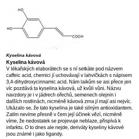
Kyselina kávová
Kyselina kávová
V lékařských elaborátech se s ní setkáte pod názvem
caffeic acid, chemici jí uchovávají v lahvičkách s nápisem
3,4-dihydroxycinnamic acid. Nám laikům se asi přece jen
víc pozdává ta kyselina kávová, už kvůli vůni. Názvu
navzdory je i v jádrech ořechů, semenech olejnin i
dalších rostlinách, nicméně kávová zrna jí mají asi nejvíc.
Ukázalo se, že tato kyselina je také silným antioxidantem.
Zatím nevíme přesně v čem její účinek vězí, nicméně
víme, že nedostatek se projevuje neblaze, přispívá k
infarktu. O to dnes ale nejde, deriváty kyseliny kávové
jsou známé i jako ligandy.