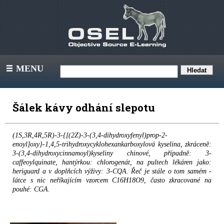
MENU
III
Šálek kávy odhání slepotu
(1S,3R,4R,5R)-3-{[(2Z)-3-(3,4-dihydroxyfenyl)prop-2-
enoyl]oxy}-1,4,5-trihydroxycyklohexankarboxylová kyselina, zkráceně:
3-(3,4-dihydroxycinnamoyl)kyseliny chinové, případně: 3-
caffeoylquinate, hantýrkou: chlorogenát, na pultech lékáren jako:
heriguard a v doplňcích výživy: 3-CQA. Řeč je stále o tom samém -
látce s nic neříkajícím vzorcem C16H18O9, často zkracované na
pouhé: CGA.