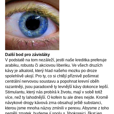
Další bod pro závisláky
V podstatě na tom nezáleží, jestli naše kreditka preferuje
arabiku, robustu či akciovou liberiku. Ve všech druzích
kávy je alkaloid, který hlad našeho mozku po droze
spolehlivě ukojí. Pro ty, co si chtějí příznivě pošimrat
centrální nervovou soustavu a popohnat krevní oběh
razantněji, jsou paradoxně ty levnější kávy dokonce lepší.
Stimulantu, který nás probírá k životu, mají v sobě totiž
více, než ty lahodnější. O kofein tu ale dnes nejde. Kromě
návykové drogy kávová zrna obsahují ještě substanci,
kterou jsme mnoha názvy zmínili v perexu. Abysme z toho
neměli zmatek, budeme jí spolu s Jihokorejci, říkat jen