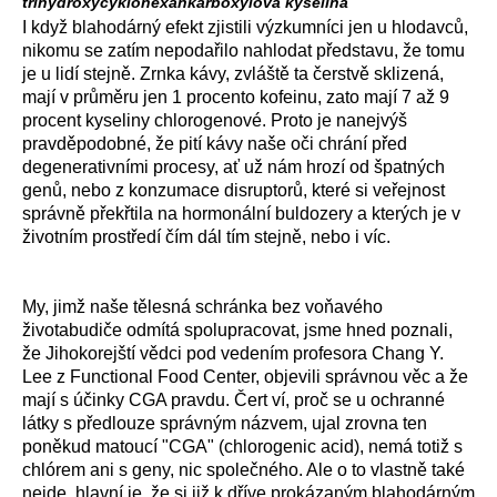
trihydroxycyklohexankarboxylová kyselina
I když blahodárný efekt zjistili výzkumníci jen u hlodavců,
nikomu se zatím nepodařilo nahlodat představu, že tomu
je u lidí stejně. Zrnka kávy, zvláště ta čerstvě sklizená,
mají v průměru jen 1 procento kofeinu, zato mají 7 až 9
procent kyseliny chlorogenové. Proto je nanejvýš
pravděpodobné, že pití kávy naše oči chrání před
degenerativními procesy, ať už nám hrozí od špatných
genů, nebo z konzumace disruptorů, které si veřejnost
správně překřtila na hormonální buldozery a kterých je v
životním prostředí čím dál tím stejně, nebo i víc.
My, jimž naše tělesná schránka bez voňavého
životabudiče odmítá spolupracovat, jsme hned poznali,
že Jihokorejští vědci pod vedením profesora Chang Y.
Lee z Functional Food Center, objevili správnou věc a že
mají s účinky CGA pravdu. Čert ví, proč se u ochranné
látky s předlouze správným názvem, ujal zrovna ten
poněkud matoucí "CGA" (chlorogenic acid), nemá totiž s
chlórem ani s geny, nic společného. Ale o to vlastně také
nejde, hlavní je, že si již k dříve prokázaným blahodárným