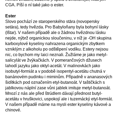
CGA. Píší o ní také jako o ester.
Ester
Slovo pochází ze staroperského stāra (novopersky
setāra), tedy hvězda. Pro Babyloňany byla bohyní lásky
(Ištar). V našem případě ale o žádnou hvězdnou lásku
nejde, nýbrž organickou sloučeninu, v níž je -OH skupina
karboxylové kyseliny nahrazena organickým zbytkem
vzniklým z alkoholu po odštěpení vodíku. Estery nejsou
nic, co bychom my laici neznali. Žužláme je jako metyl-
salicylát ve žvýkačkách. V pomerančových džusech
lahodí jazyku jako oktyl-acetát. V malinovkách jako
isobutyl-formiát a v podobě isopentyl-acetátu chutná v
banánovém pudinku i miminům. Případně v ananasových
šidítkách pod označením etyl-butanoát. V taštičkách s
jablkovou náplní zase vůni jablek imituje metyl-butanoát.
Mnozí z nás ale před štrúdlem dávají přednost butyl-
acetátu v hruškovici, uspokojí ale i tuzemácký etyl-formiát.
V našem případě máme na mysli ester kyseliny kávové a
chinové.