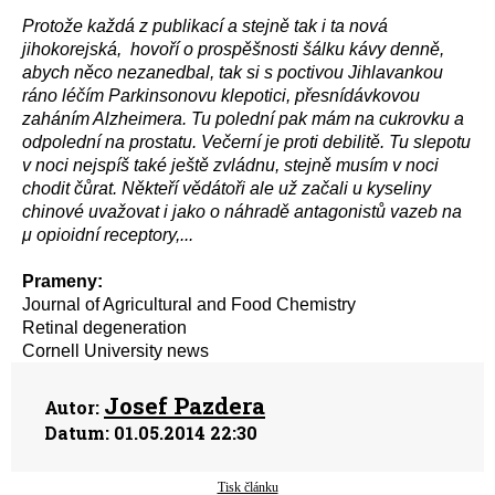
Protože každá z publikací a stejně tak i ta nová
jihokorejská, hovoří o prospěšnosti šálku kávy denně,
abych něco nezanedbal, tak si s poctivou Jihlavankou
ráno léčím Parkinsonovu klepotici, přesnídávkovou
zaháním Alzheimera. Tu polední pak mám na cukrovku a
odpolední na prostatu. Večerní je proti debilitě. Tu slepotu
v noci nejspíš také ještě zvládnu, stejně musím v noci
chodit čůrat. Někteří vědátoři ale už začali u kyseliny
chinové uvažovat i jako o náhradě antagonistů vazeb na
μ opioidní receptory,...
Prameny:
Journal of Agricultural and Food Chemistry
Retinal degeneration
Cornell University news
Josef Pazdera
Autor:
Datum:
01.05.2014 22:30
Tisk článku