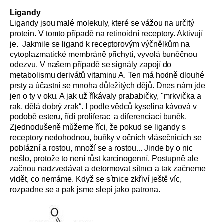
Ligandy
Ligandy jsou malé molekuly, které se vážou na určitý
protein. V tomto případě na retinoidní receptory. Aktivují
je. Jakmile se ligand k receptorovým výčnělkům na
cytoplazmatické membráně přichytí, vyvolá buněčnou
odezvu. V našem případě se signály zapojí do
metabolismu derivátů vitaminu A. Ten má hodně dlouhé
prsty a účastní se mnoha důležitých dějů. Dnes nám jde
jen o ty v oku. A jak už říkávaly prababičky, "mrkvička a
rak, dělá dobrý zrak“. I podle vědců kyselina kávová v
podobě esteru, řídí proliferaci a diferenciaci buněk.
Zjednodušeně můžeme říci, že pokud se ligandy s
receptory nedohodnou, buňky v očních vlásečnicích se
poblázní a rostou, množí se a rostou... Jinde by o nic
nešlo, protože to není růst karcinogenní. Postupně ale
začnou nadzvedávat a deformovat sítnici a tak začneme
vidět, co nemáme. Když se sítnice zkřiví ještě víc,
rozpadne se a pak jsme slepí jako patrona.