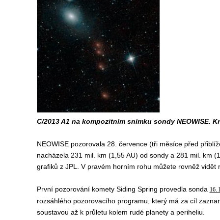
C/2013 A1 na kompozitním snímku sondy NEOWISE. Kred
NEOWISE pozorovala 28. července (tři měsíce před přiblí
nacházela 231 mil. km (1,55 AU) od sondy a 281 mil. km (1,
grafiků z JPL. V pravém horním rohu můžete rovněž vidět 
První pozorování komety Siding Spring provedla sonda
16. 
rozsáhlého pozorovacího programu, který má za cíl zazna
soustavou až k průletu kolem rudé planety a periheliu.