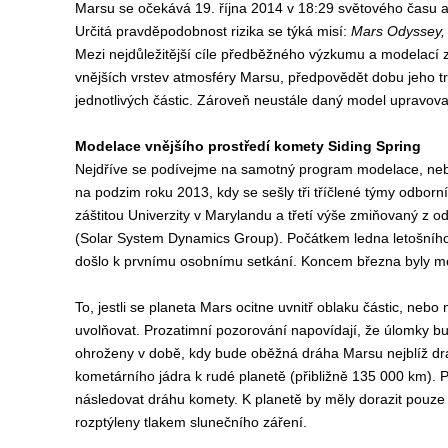
Marsu se očekává 19. října 2014 v 18:29 světového času a
Určitá pravděpodobnost rizika se týká misí:
Mars Odyssey,
Mezi nejdůležitější cíle předběžného výzkumu a modelací z
vnějších vrstev atmosféry Marsu, předpovědět dobu jeho t
jednotlivých částic. Zároveň neustále daný model upravova
Modelace vnějšího prostředí komety Siding Spring
Nejdříve se podívejme na samotný program modelace, neboť 
na podzim roku 2013, kdy se sešly tři tříčlené týmy odborn
záštitou Univerzity v Marylandu a třetí výše zmiňovaný z
(Solar System Dynamics Group). Počátkem ledna letošního
došlo k prvnímu osobnímu setkání. Koncem března byly m
To, jestli se planeta Mars ocitne uvnitř oblaku částic, nebo
uvolňovat. Prozatimní pozorování napovídají, že úlomky bu
ohroženy v době, kdy bude oběžná dráha Marsu nejblíž dráz
kometárního jádra k rudé planetě (přibližně 135 000 km). 
následovat dráhu komety. K planetě by měly dorazit pouze
rozptýleny tlakem slunečního záření.