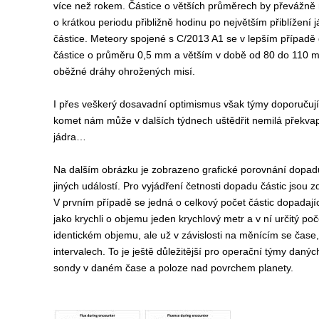
více než rokem. Částice o větších průměrech by převážně 
o krátkou periodu přibližně hodinu po největším přiblížení
částice. Meteory spojené s C/2013 A1 se v lepším přípa
částice o průměru 0,5 mm a větším v době od 80 do 110 mi
oběžné dráhy ohrožených misí.
I přes veškerý dosavadní optimismus však týmy doporučují 
komet nám může v dalších týdnech uštědřit nemilá překvap
jádra…
Na dalším obrázku je zobrazeno grafické porovnání dopadu č
jiných událostí. Pro vyjádření četnosti dopadu částic jsou 
V prvním případě se jedná o celkový počet částic dopadajíc
jako krychli o objemu jeden krychlový metr a v ní určitý poč
identickém objemu, ale už v závislosti na měnícím se čase
intervalech. To je ještě důležitější pro operační týmy dan
sondy v daném čase a poloze nad povrchem planety.