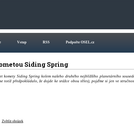
e
Vstup
RSS
Podpořte OSEL.cz
kometou Siding Spring
let komety Siding Spring kolem našeho druhého nejbližšího planetárního soused
e totiž předpokládalo, že dojde ke srážce obou těles), pojďme si jen ve stručnos
Zvětšit obrázek