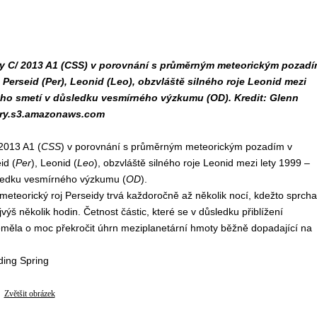
ety C/ 2013 A1 (CSS) v porovnání s průměrným meteorickým pozad
erseid (Per), Leonid (Leo), obzvláště silného roje Leonid mezi
ho smetí v důsledku vesmírného výzkumu (OD). Kredit: Glenn
tary.s3.amazonaws.com
 2013 A1 (
CSS
) v porovnání s průměrným meteorickým pozadím v
id (
Per
), Leonid (
Leo
), obzvláště silného roje Leonid mezi lety 1999 –
ledku vesmírného výzkumu (
OD
).
 meteorický roj Perseidy trvá každoročně až několik nocí, kdežto sprcha
ýš několik hodin. Četnost částic, které se v důsledku přiblížení
eměla o moc překročit úhrn meziplanetární hmoty běžně dopadající na
ing Spring
Zvětšit obrázek