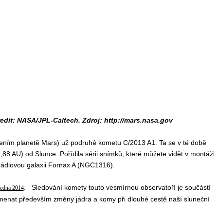
it: NASA/JPL-Caltech. Zdroj: http://mars.nasa.gov
žením planetě Mars) už podruhé kometu C/2013 A1. Ta se v té době
88 AU) od Slunce. Pořídila sérii snímků, které můžete vidět v montáži
rádiovou galaxii Fornax A (NGC1316).
. Sledování komety touto vesmírnou observatoří je součástí
ledna 2014
menat především změny jádra a komy při dlouhé cestě naší sluneční