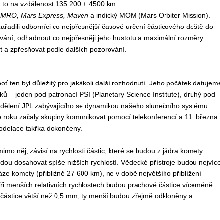
 to na vzdálenost 135 200 ± 4500 km.
 MRO, Mars Express, Maven
a indický MOM (Mars Orbiter Mission).
ařadili odborníci co nejpřesnější časové určení částicového deště do
rvání, odhadnout co nejpřesněji jeho hustotu a maximální rozměry
t a zpřesňovat podle dalších pozorování.
ten byl důležitý pro jakákoli další rozhodnutí. Jeho počátek datujem
íků – jeden pod patronací PSI (Planetary Science Institute), druhý pod
 oddělení JPL zabývajícího se dynamikou našeho slunečního systému
 roku začaly skupiny komunikovat pomocí telekonferencí a 11. března
odelace takřka dokončeny.
 mimo něj, závisí na rychlosti částic, které se budou z jádra komety
dou dosahovat spíše nižších rychlostí. Vědecké přístroje budou nejvíc
e komety (přibližně 27 600 km), ne v době největšího přiblížení
Při menších relativních rychlostech budou prachové částice víceméně
 částice větší než 0,5 mm, ty menší budou zřejmě odkloněny a