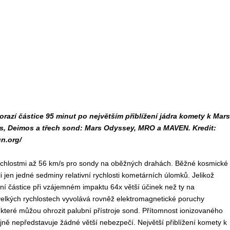
dorazí částice 95 minut po největším přiblížení jádra komety k Mar
, Deimos a třech sond: Mars Odyssey, MRO a MAVEN. Kredit:
gn.org/
rychlostmi až 56 km/s pro sondy na oběžných drahách. Běžné kosmické
jen jedné sedminy relativní rychlosti kometárních úlomků. Jelikož
ní částice při vzájemném impaktu 64x větší účinek než ty na
elkých rychlostech vyvolává rovněž elektromagnetické poruchy
teré můžou ohrozit palubní přístroje sond. Přítomnost ionizovaného
jně nepředstavuje žádné větší nebezpečí. Největší přiblížení komety k