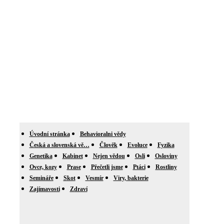
Úvodní stránka
Behavioralni vědy
Česká a slovenská vě…
Člověk
Evoluce
Fyzika
Genetika
Kabinet
Nejen vědou
Osli
Osloviny
Ovce, kozy
Prase
Přečetli jsme
Ptáci
Rostliny
Semináře
Skot
Vesmír
Viry, bakterie
Zajímavosti
Zdraví