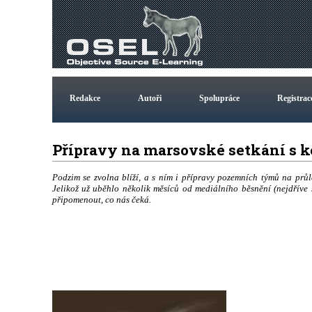
Redakce
Autoři
Spolupráce
Registrac
Přípravy na marsovské setkání s 
Podzim se zvolna blíží, a s ním i přípravy pozemních týmů na prů
Jelikož už uběhlo několik měsíců od mediálního běsnění (nejdříve s
připomenout, co nás čeká.