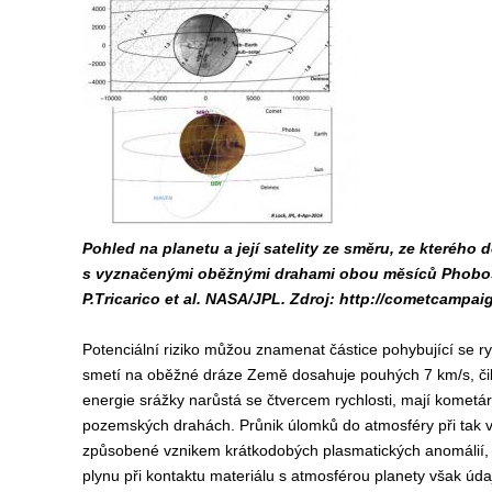
Pohled na planetu a její satelity ze směru, ze kterého 
s vyznačenými oběžnými drahami obou měsíců Phobos
P.Tricarico et al. NASA/JPL. Zdroj: http://cometcampai
Potenciální riziko můžou znamenat částice pohybující se 
smetí na oběžné dráze Země dosahuje pouhých 7 km/s, čili 
energie srážky narůstá se čtvercem rychlosti, mají kometár
pozemských drahách. Průnik úlomků do atmosféry při tak v
způsobené vznikem krátkodobých plasmatických anomálií, k
plynu při kontaktu materiálu s atmosférou planety však úda