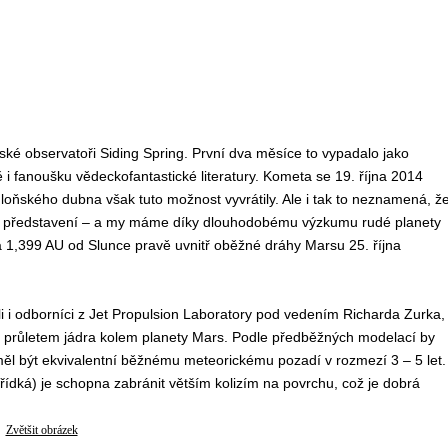
ké observatoři Siding Spring. První dva měsíce to vypadalo jako
 i fanoušku vědeckofantastické literatury. Kometa se 19. října 2014
loňského dubna však tuto možnost vyvrátily. Ale i tak to neznamená, ž
pé představení – a my máme díky dlouhodobému výzkumu rudé planety
a 1,399 AU od Slunce pravě uvnitř oběžné dráhy Marsu 25. října
li i odborníci z Jet Propulsion Laboratory pod vedením Richarda Zurka,
m průletem jádra kolem planety Mars. Podle předběžných modelací by
 měl být ekvivalentní běžnému meteorickému pozadí v rozmezí 3 – 5 let.
ídká) je schopna zabránit větším kolizím na povrchu, což je dobrá
Zvětšit obrázek