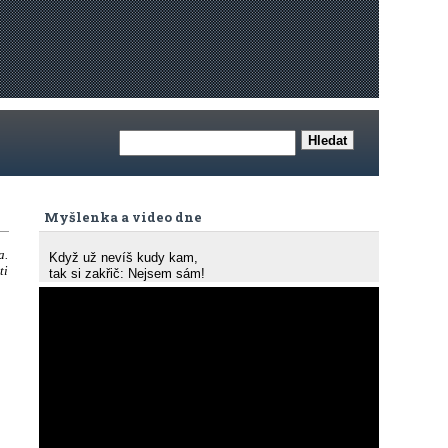
Myšlenka a video dne
a.
Když už nevíš kudy kam,
ti
tak si zakřič: Nejsem sám!