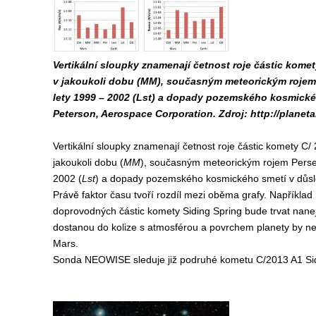
Vertikální sloupky znamenají četnost roje částic kom
v jakoukoli dobu (MM), současným meteorickým rojem P
lety 1999 – 2002 (Lst) a dopady pozemského kosmické
Peterson, Aerospace Corporation. Zdroj: http://plane
Vertikální sloupky znamenají četnost roje částic komety C/
jakoukoli dobu (
MM
), současným meteorickým rojem Perse
2002 (
Lst
) a dopady pozemského kosmického smetí v důs
Právě faktor času tvoří rozdíl mezi oběma grafy. Například
doprovodných částic komety Siding Spring bude trvat nanejv
dostanou do kolize s atmosférou a povrchem planety by n
Mars.
Sonda NEOWISE sleduje již podruhé kometu C/2013 A1 Sid