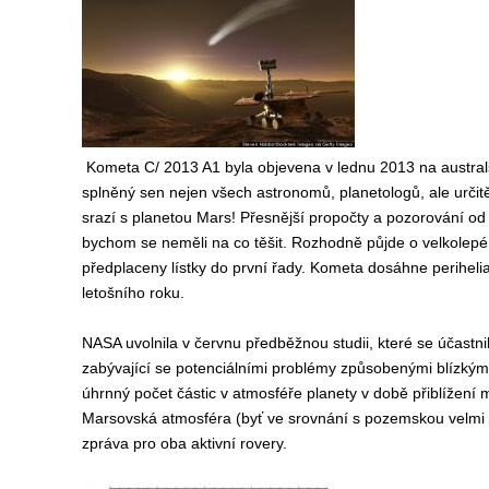
Kometa C/ 2013 A1 byla objevena v lednu 2013 na australs
splněný sen nejen všech astronomů, planetologů, ale určitě
srazí s planetou Mars! Přesnější propočty a pozorování od 
bychom se neměli na co těšit. Rozhodně půjde o velkole
předplaceny lístky do první řady. Kometa dosáhne periheli
letošního roku.
NASA uvolnila v červnu předběžnou studii, které se účastni
zabývající se potenciálními problémy způsobenými blízký
úhrnný počet částic v atmosféře planety v době přiblížení
Marsovská atmosféra (byť ve srovnání s pozemskou velmi ř
zpráva pro oba aktivní rovery.