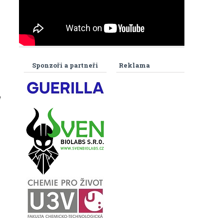
Sponzoři a partneři
Reklama
e