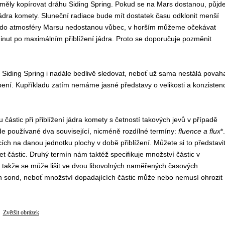
měly kopírovat dráhu Siding Spring. Pokud se na Mars dostanou, půjd
 jádra komety. Sluneční radiace bude mít dostatek času odklonit menší
dě do atmosféry Marsu nedostanou vůbec, v horším můžeme očekávat
nut po maximálním přiblížení jádra. Proto se doporučuje pozměnit
Siding Spring i nadále bedlivě sledovat, neboť už sama nestálá povah
ení. Kupříkladu zatím nemáme jasné představy o velikosti a konzistenc
ástic při přiblížení jádra komety s četností takových jevů v případě
zde používané dva související, nicméně rozdílné termíny:
fluence a flux
*.
ích na danou jednotku plochy v době přiblížení. Můžete si to představi
et částic. Druhý termín nám taktéž specifikuje množství částic v
, takže se může lišit ve dvou libovolných naměřených časových
ých sond, neboť množství dopadajících částic může nebo nemusí ohrozit
Zvětšit obrázek