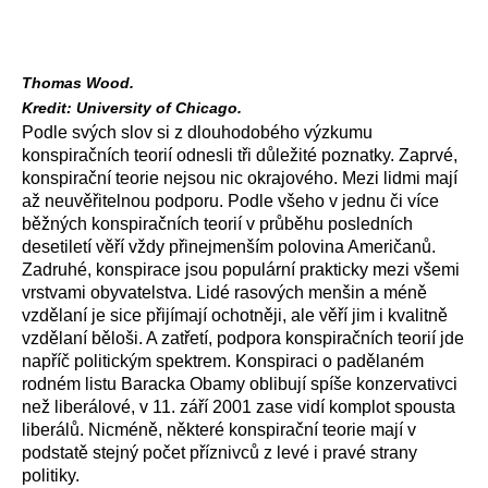
Thomas Wood.
Kredit: University of Chicago.
Podle svých slov si z dlouhodobého výzkumu
konspiračních teorií odnesli tři důležité poznatky. Zaprvé,
konspirační teorie nejsou nic okrajového. Mezi lidmi mají
až neuvěřitelnou podporu. Podle všeho v jednu či více
běžných konspiračních teorií v průběhu posledních
desetiletí věří vždy přinejmenším polovina Američanů.
Zadruhé, konspirace jsou populární prakticky mezi všemi
vrstvami obyvatelstva. Lidé rasových menšin a méně
vzdělaní je sice přijímají ochotněji, ale věří jim i kvalitně
vzdělaní běloši. A zatřetí, podpora konspiračních teorií jde
napříč politickým spektrem. Konspiraci o padělaném
rodném listu Baracka Obamy oblibují spíše konzervativci
než liberálové, v 11. září 2001 zase vidí komplot spousta
liberálů. Nicméně, některé konspirační teorie mají v
podstatě stejný počet příznivců z levé i pravé strany
politiky.