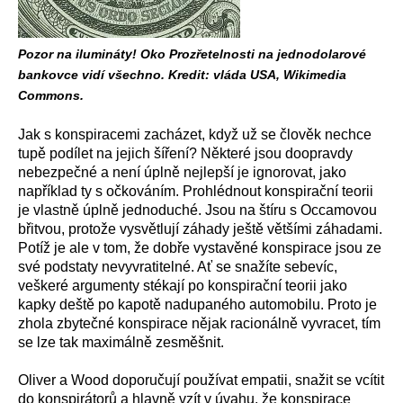
Pozor na ilumináty! Oko Prozřetelnosti na jednodolarové
bankovce vidí všechno. Kredit: vláda USA, Wikimedia
Commons.
Jak s konspiracemi zacházet, když už se člověk nechce
tupě podílet na jejich šíření? Některé jsou doopravdy
nebezpečné a není úplně nejlepší je ignorovat, jako
například ty s očkováním. Prohlédnout konspirační teorii
je vlastně úplně jednoduché. Jsou na štíru s Occamovou
břitvou, protože vysvětlují záhady ještě většími záhadami.
Potíž je ale v tom, že dobře vystavěné konspirace jsou ze
své podstaty nevyvratitelné. Ať se snažíte sebevíc,
veškeré argumenty stékají po konspirační teorii jako
kapky deště po kapotě nadupaného automobilu. Proto je
zhola zbytečné konspirace nějak racionálně vyvracet, tím
se lze tak maximálně zesměšnit.
Oliver a Wood doporučují používat empatii, snažit se vcítit
do konspirátorů a hlavně vzít v úvahu, že konspirace