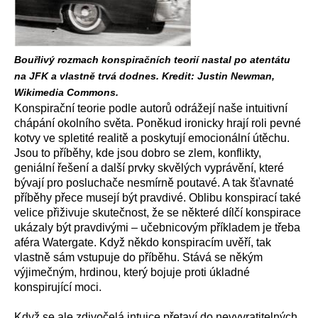
Bouřlivý rozmach konspiračních teorií nastal po atentátu
na JFK a vlastně trvá dodnes. Kredit: Justin Newman,
Wikimedia Commons.
Konspirační teorie podle autorů odrážejí naše intuitivní
chápání okolního světa. Poněkud ironicky hrají roli pevné
kotvy ve spletité realitě a poskytují emocionální útěchu.
Jsou to příběhy, kde jsou dobro se zlem, konflikty,
geniální řešení a další prvky skvělých vyprávění, které
bývají pro posluchače nesmírně poutavé. A tak šťavnaté
příběhy přece musejí být pravdivé. Oblibu konspirací také
velice přiživuje skutečnost, že se některé dílčí konspirace
ukázaly být pravdivými – učebnicovým příkladem je třeba
aféra Watergate. Když někdo konspiracím uvěří, tak
vlastně sám vstupuje do příběhu. Stává se někým
výjimečným, hrdinou, který bojuje proti úkladné
konspirující moci.
Když se ale zdivočelá intuice přetaví do nevyvratitelných