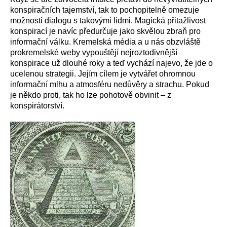
konspiračních tajemství, tak to pochopitelně omezuje
možnosti dialogu s takovými lidmi. Magická přitažlivost
konspirací je navíc předurčuje jako skvělou zbraň pro
informační válku. Kremelská média a u nás obzvláště
prokremelské weby vypouštějí nejroztodivnější
konspirace už dlouhé roky a teď vychází najevo, že jde o
ucelenou strategii. Jejím cílem je vytvářet ohromnou
informační mlhu a atmosféru nedůvěry a strachu. Pokud
je někdo proti, tak ho lze pohotově obvinit – z
konspirátorství.