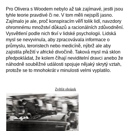
Pro Olivera s Woodem nebylo až tak zajímavé, jestli jsou
tyhle teorie pravdivé či ne. V tom měli nejspíš jasno.
Zajímalo je ale, proč konspiracím věří tolik lidí, navzdory
ohromnému množství důkazů a racionálních zdůvodnění.
Vysvětlení podle nich tkví v lidské psychologii. Lidská
mysl se nevyvinula, aby zpracovávala informace o
průmyslu, teroristech nebo medicíně, nýbrž ale aby
zajistila přežití v africké divočině. Taková mysl má sklon
předpokládat, že kolem číhají neviditelní dravci anebo že
náhodně souběžné události spojuje nějaký skrytý vztah,
protože se to mnohokrát v minulosti velmi vyplatilo.
Zvětšit obrázek