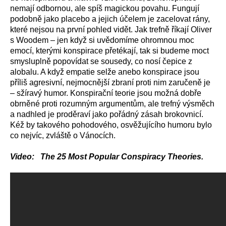
nemají odbornou, ale spíš magickou povahu. Fungují
podobně jako placebo a jejich účelem je zacelovat rány,
které nejsou na první pohled vidět. Jak trefně říkají Oliver
s Woodem – jen když si uvědomíme ohromnou moc
emocí, kterými konspirace přetékají, tak si budeme moct
smysluplně popovídat se sousedy, co nosí čepice z
alobalu. A když empatie selže anebo konspirace jsou
příliš agresivní, nejmocnější zbraní proti nim zaručeně je
– sžíravý humor. Konspirační teorie jsou možná dobře
obrněné proti rozumným argumentům, ale trefný výsměch
a nadhled je proděraví jako pořádný zásah brokovnicí.
Kéž by takového pohodového, osvěžujícího humoru bylo
co nejvíc, zvláště o Vánocích.
Video: The 25 Most Popular Conspiracy Theories.