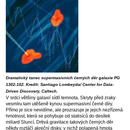
Dramatický tanec supermasivních černých děr galaxie PG
1302-102. Kredit: Santiago Lombeyda/ Center for Data-
Driven Discovery, Caltech.
V srdci většiny galaxií sídlí temnota. Skryty před zraky
vesmíru tam utěšeně kynou supermasivní černé díry.
Přímo je sice nevidíme, ale prozrazuje je jejich nezřízená
hmotnost, která se pohybuje od statisíců do desítek
miliard Sluncí. Drtivá gravitace takových černých děr
někdy roztáčí akreční disky, v nichž polapená hmota