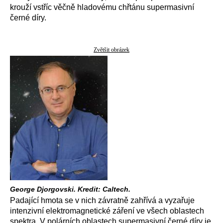
krouží vstříc věčně hladovému chřtánu supermasivní
černé díry.
Zvětšit obrázek
George Djorgovski. Kredit: Caltech.
Padající hmota se v nich závratně zahřívá a vyzařuje
intenzivní elektromagnetické záření ve všech oblastech
spektra. V polárních oblastech supermasivní černé díry je