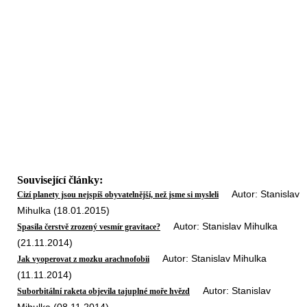
Související články:
Autor: Stanislav
Cizí planety jsou nejspíš obyvatelnější, než jsme si mysleli
Mihulka (18.01.2015)
Autor: Stanislav Mihulka
Spasila čerstvě zrozený vesmír gravitace?
(21.11.2014)
Autor: Stanislav Mihulka
Jak vyoperovat z mozku arachnofobii
(11.11.2014)
Autor: Stanislav
Suborbitální raketa objevila tajuplné moře hvězd