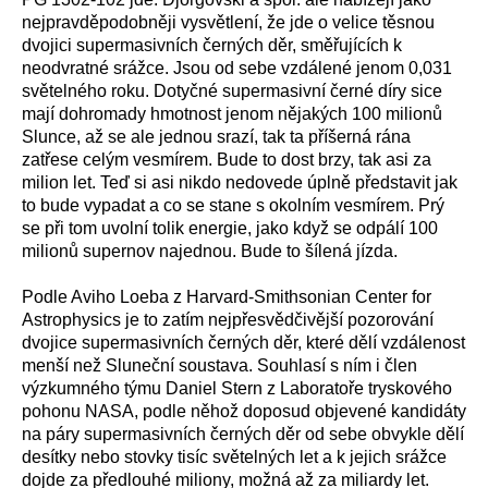
nejpravděpodobněji vysvětlení, že jde o velice těsnou
dvojici supermasivních černých děr, směřujících k
neodvratné srážce. Jsou od sebe vzdálené jenom 0,031
světelného roku. Dotyčné supermasivní černé díry sice
mají dohromady hmotnost jenom nějakých 100 milionů
Slunce, až se ale jednou srazí, tak ta příšerná rána
zatřese celým vesmírem. Bude to dost brzy, tak asi za
milion let. Teď si asi nikdo nedovede úplně představit jak
to bude vypadat a co se stane s okolním vesmírem. Prý
se při tom uvolní tolik energie, jako když se odpálí 100
milionů supernov najednou. Bude to šílená jízda.
Podle Aviho Loeba z Harvard-Smithsonian Center for
Astrophysics je to zatím nejpřesvědčivější pozorování
dvojice supermasivních černých děr, které dělí vzdálenost
menší než Sluneční soustava. Souhlasí s ním i člen
výzkumného týmu Daniel Stern z Laboratoře tryskového
pohonu NASA, podle něhož doposud objevené kandidáty
na páry supermasivních černých děr od sebe obvykle dělí
desítky nebo stovky tisíc světelných let a k jejich srážce
dojde za předlouhé miliony, možná až za miliardy let.