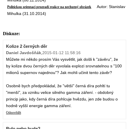
Mihulka (08.11.2014)
Autor: Stanislav
Politickou orientaci prozradí reakce na nechutný obrázek
Mihulka (31.10.2014)
Diskuze:
Kolize 2 černých děr
Daniel Javdošňák
,
2015-01-12 11:58:16
Můžete mi někdo prosím Vás vysvětlit, jak došli k "závěru", že
by kolize dvou černých děr vyvolala explozi srovnatelnou s "100
milionů supernov najednou"? Jak mohli učinit tento závěr?
Osobně bych předpokládal, že "větší" černá díra pohltí tu
"menší", za vzniku velice silného gamma záření. - obdobný
princip jako, kdy černá díra pohlcuje hvězdu, jen zde budou o
hodně vyšší energie gamma záření.
Odpovědět
Bylo nebo bude?