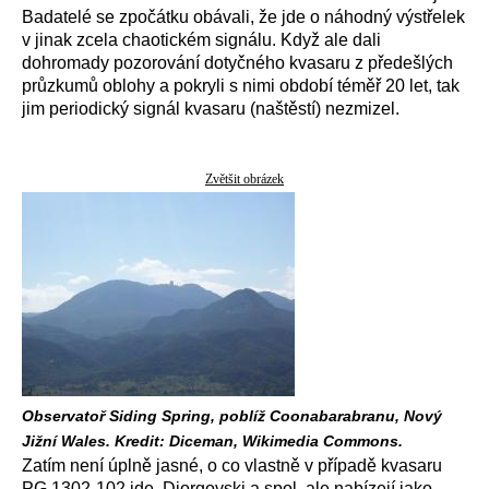
Badatelé se zpočátku obávali, že jde o náhodný výstřelek
v jinak zcela chaotickém signálu. Když ale dali
dohromady pozorování dotyčného kvasaru z předešlých
průzkumů oblohy a pokryli s nimi období téměř 20 let, tak
jim periodický signál kvasaru (naštěstí) nezmizel.
Zvětšit obrázek
Observatoř Siding Spring, poblíž Coonabarabranu, Nový
Jižní Wales. Kredit: Diceman, Wikimedia Commons.
Zatím není úplně jasné, o co vlastně v případě kvasaru
PG 1302-102 jde. Djorgovski a spol. ale nabízejí jako