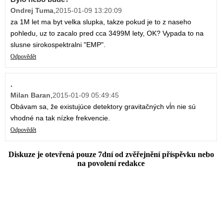
Ondrej Tuma
,
2015-01-09 13:20:09
za 1M let ma byt velka slupka, takze pokud je to z naseho
pohledu, uz to zacalo pred cca 3499M lety, OK? Vypada to na
slusne sirokospektralni "EMP".
Odpovědět
.
Milan Baran
,
2015-01-09 05:49:45
Obávam sa, že existujúce detektory gravitačných vĺn nie sú
vhodné na tak nízke frekvencie.
Odpovědět
Diskuze je otevřená pouze 7dní od zvěřejnění příspěvku nebo
na povolení redakce