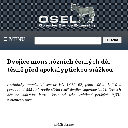
MENU
III
Dvojice monstrózních černých děr
těsně před apokalyptickou srážkou
Periodicky proměnlivý kvasar PG 1302-102, jehož záření kolísá s
periodou 1 884 dní, podle všeho tvoří dvojice supermasivních černých
děr na kolizním kurzu. Jsou od sebe vzdálené pouhých 0,031
světelného roku.
Zvětšit obrázek