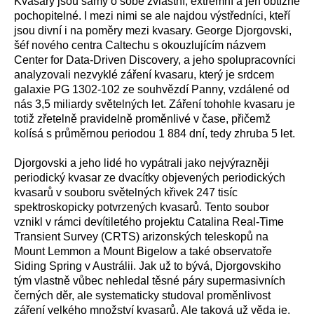
Kvasary jsou samy o sobě zvláštní, extrémní a jen obtížně
pochopitelné. I mezi nimi se ale najdou výstředníci, kteří
jsou divní i na poměry mezi kvasary. George Djorgovski,
šéf nového centra Caltechu s okouzlujícím názvem
Center for Data-Driven Discovery, a jeho spolupracovníci
analyzovali nezvyklé záření kvasaru, který je srdcem
galaxie PG 1302-102 ze souhvězdí Panny, vzdálené od
nás 3,5 miliardy světelných let. Záření tohohle kvasaru je
totiž zřetelně pravidelně proměnlivé v čase, přičemž
kolísá s průměrnou periodou 1 884 dní, tedy zhruba 5 let.
Djorgovski a jeho lidé ho vypátrali jako nejvýrazněji
periodický kvasar ze dvacítky objevených periodických
kvasarů v souboru světelných křivek 247 tisíc
spektroskopicky potvrzených kvasarů. Tento soubor
vznikl v rámci devítiletého projektu Catalina Real-Time
Transient Survey (CRTS) arizonských teleskopů na
Mount Lemmon a Mount Bigelow a také observatoře
Siding Spring v Austrálii. Jak už to bývá, Djorgovskiho
tým vlastně vůbec nehledal těsné páry supermasivních
černých děr, ale systematicky studoval proměnlivost
záření velkého množství kvasarů. Ale taková už věda je.