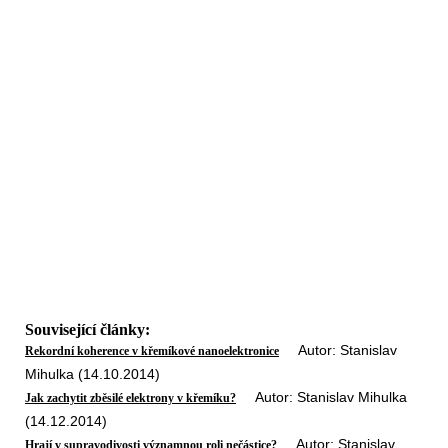
Související články:
Autor: Stanislav
Rekordní koherence v křemíkové nanoelektronice
Mihulka (14.10.2014)
Autor: Stanislav Mihulka
Jak zachytit zběsilé elektrony v křemíku?
(14.12.2014)
Autor: Stanislav
Hrají v supravodivosti významnou roli nečástice?