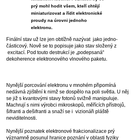
prý mohl hodit všem, kteří chtějí
miniaturizovat a řídit elektronické
proudy na úrovni jednoho
elektronu.
Finální stav už lze jen obtížně nazývat jako jedno-
částicový. Nově se to popisuje jako stav složený z
excitací. Pod touto destrukcí je „podepsaná“
dekoherence elektronového vlnového paketu.
Nynější porcování elektronu v mnohém připomíná
nedávná zjištění k nimž se dospělo na poli světla. U něj
se již s kvantovými stavy fotonů svižně manipuluje.
Machrují s nimi výrobci mikroskopů, měřících přístrojů,
šifranti a dešifranti a snaží se i vizionáři pláště
neviditelnosti.
Nynější poznatek elektronové frakcionalizace prý
významně posunul hranice poznání v oblasti fyziky