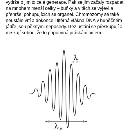
vydrželo jim to celé generace. Pak se jim začaly rozpadat
na mnohem menší celky – buňky a v těch se vyjevila
přehršel pohupujících se organel. Chromozomy se také
neustále vrtí a dokonce i titěrná vlákna DNA v buněčném
jádře jsou pěknými neposedy. Bez ustání se přeskupují a
mrskají sebou, že to připomíná práskání bičem.