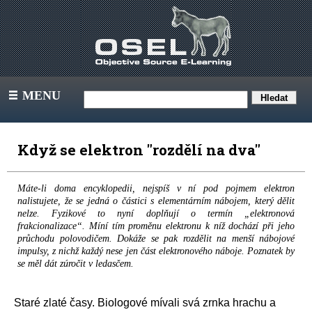
MENU
III
Když se elektron "rozdělí na dva"
Máte-li doma encyklopedii, nejspíš v ní pod pojmem elektron
nalistujete, že se jedná o částici s elementárním nábojem, který dělit
nelze. Fyzikové to nyní doplňují o termín „elektronová
frakcionalizace“. Míní tím proměnu elektronu k níž dochází při jeho
průchodu polovodičem. Dokáže se pak rozdělit na menší nábojové
impulsy, z nichž každý nese jen část elektronového náboje. Poznatek by
se měl dát zúročit v ledasčem.
Staré zlaté časy. Biologové mívali svá zrnka hrachu a