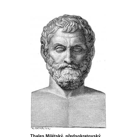
Thales Milétský, předsokratovský