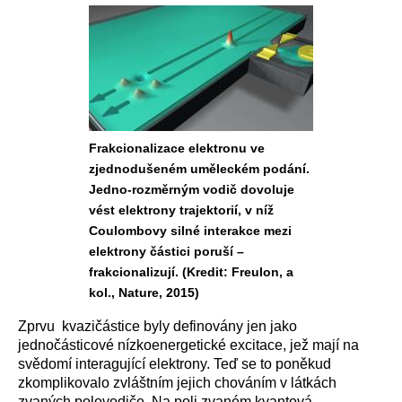
Frakcionalizace elektronu ve
zjednodušeném uměleckém podání.
Jedno-rozměrným vodič dovoluje
vést elektrony trajektorií, v níž
Coulombovy silné interakce mezi
elektrony částici poruší –
frakcionalizují. (Kredit: Freulon, a
kol., Nature, 2015)
Zprvu kvazičástice byly definovány jen jako
jednočásticové nízkoenergetické excitace, jež mají na
svědomí interagující elektrony. Teď se to poněkud
zkomplikovalo zvláštním jejich chováním v látkách
zvaných polovodiče. Na poli zvaném kvantová