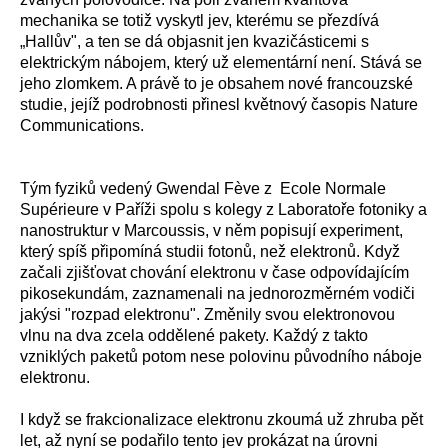
mechanika se totiž vyskytl jev, kterému se přezdívá
„Hallův", a ten se dá objasnit jen kvazičásticemi s
elektrickým nábojem, který už elementární není. Stává se
jeho zlomkem. A právě to je obsahem nové francouzské
studie, jejíž podrobnosti přinesl květnový časopis Nature
Communications.
Tým fyziků vedený Gwendal Fève z Ecole Normale
Supérieure v Paříži spolu s kolegy z Laboratoře fotoniky a
nanostruktur v Marcoussis, v něm popisují experiment,
který spíš připomíná studii fotonů, než elektronů. Když
začali zjišťovat chování elektronu v čase odpovídajícím
pikosekundám, zaznamenali na jednorozměrném vodiči
jakýsi "rozpad elektronu". Změnily svou elektronovou
vlnu na dva zcela oddělené pakety. Každý z takto
vzniklých paketů potom nese polovinu původního náboje
elektronu.
I když se frakcionalizace elektronu zkoumá už zhruba pět
let, až nyní se podařilo tento jev prokázat na úrovni