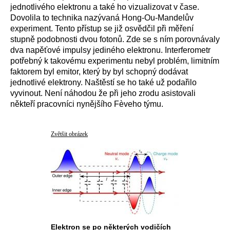
jednotlivého elektronu a také ho vizualizovat v čase.
Dovolila to technika nazývaná Hong-Ou-Mandelův
experiment. Tento přístup se již osvědčil při měření
stupně podobnosti dvou fotonů. Zde se s ním porovnávaly
dva napěťové impulsy jediného elektronu. Interferometr
potřebný k takovému experimentu nebyl problém, limitním
faktorem byl emitor, který by byl schopný dodávat
jednotlivé elektrony. Naštěstí se ho také už podařilo
vyvinout. Není náhodou že při jeho zrodu asistovali
někteří pracovníci nynějšího Fèveho týmu.
Zvětšit obrázek
Elektron se po některých vodičích