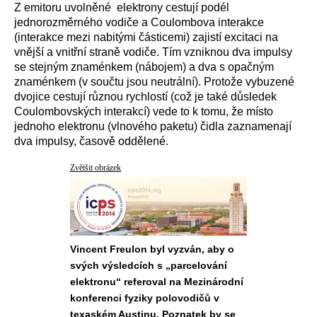
Z emitoru uvolněné elektrony cestují podél
jednorozměrného vodiče a Coulombova interakce
(interakce mezi nabitými částicemi) zajistí excitaci na
vnější a vnitřní straně vodiče. Tím vzniknou dva impulsy
se stejným znaménkem (nábojem) a dva s opačným
znaménkem (v součtu jsou neutrální). Protože vybuzené
dvojice cestují různou rychlostí (což je také důsledek
Coulombovských interakcí) vede to k tomu, že místo
jednoho elektronu (vlnového paketu) čidla zaznamenají
dva impulsy, časově oddělené.
Zvětšit obrázek
Vincent Freulon byl vyzván, aby o
svých výsledcích s „parcelování
elektronu“ referoval na Mezinárodní
konferenci fyziky polovodičů v
texaském Austinu. Poznatek by se