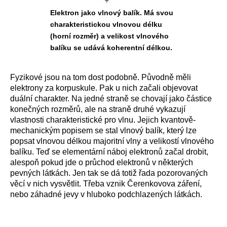
Elektron jako vlnový balík. Má svou
charakteristickou vlnovou délku
(horní rozměr) a velikost vlnového
balíku se udává koherentní délkou.
Fyzikové jsou na tom dost podobně. Původně měli
elektrony za korpuskule. Pak u nich začali objevovat
duální charakter. Na jedné straně se chovají jako částice
konečných rozměrů, ale na straně druhé vykazují
vlastnosti charakteristické pro vlnu. Jejich kvantově-
mechanickým popisem se stal vlnový balík, který lze
popsat vlnovou délkou majoritní vlny a velikostí vlnového
balíku. Teď se elementární náboj elektronů začal drobit,
alespoň pokud jde o průchod elektronů v některých
pevných látkách. Jen tak se dá totiž řada pozorovaných
věcí v nich vysvětlit. Třeba vznik Čerenkovova záření,
nebo záhadné jevy v hluboko podchlazených látkách.