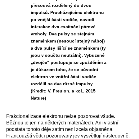
přesouvá rozdělený do dvou
impulsů. Procházejícímu elektronu
po vnější části vodiče, navodí
interakce dva excitační párové
vrcholy. Dva pulsy se stejným
znaménkem (nesoucí stejný náboj)
a dva pulsy lišící se znaménkem (ty
jsou v součtu neutrální). Vybuzené
„dvojče“ postupuje se zpožděním a
je důkazem toho, že se původní
elektron ve vnitřní části vodiče
rozdělil na dva různé impulsy.
(Kredit: V. Freulon, a kol., 2015
Nature)
Frakcionalizace elektronu nelze pozorovat všude.
Běžnou je jen na některých materiálech. Ani vlastní
podstata tohoto děje zatím není zcela objasněna.
Francouzští vědci pozorovaný jev vysvětlují následovně.