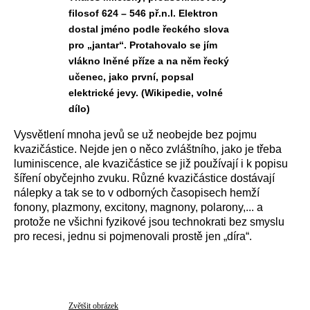
filosof 624 – 546 př.n.l. Elektron
dostal jméno podle řeckého slova
pro „jantar“. Protahovalo se jím
vlákno lněné příze a na něm řecký
učenec, jako první, popsal
elektrické jevy. (Wikipedie, volné
dílo)
Vysvětlení mnoha jevů se už neobejde bez pojmu
kvazičástice. Nejde jen o něco zvláštního, jako je třeba
luminiscence, ale kvazičástice se již používají i k popisu
šíření obyčejnho zvuku. Různé kvazičástice dostávají
nálepky a tak se to v odborných časopisech hemží
fonony, plazmony, excitony, magnony, polarony,... a
protože ne všichni fyzikové jsou technokrati bez smyslu
pro recesi, jednu si pojmenovali prostě jen „díra“.
Zvětšit obrázek