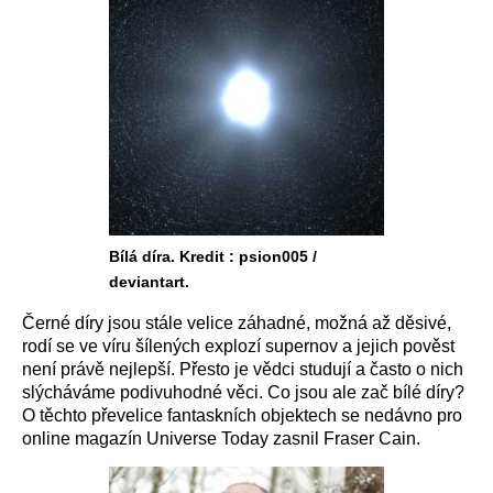
Bílá díra. Kredit : psion005 /
deviantart.
Černé díry jsou stále velice záhadné, možná až děsivé,
rodí se ve víru šílených explozí supernov a jejich pověst
není právě nejlepší. Přesto je vědci studují a často o nich
slýcháváme podivuhodné věci. Co jsou ale zač bílé díry?
O těchto převelice fantaskních objektech se nedávno pro
online magazín Universe Today zasnil Fraser Cain.