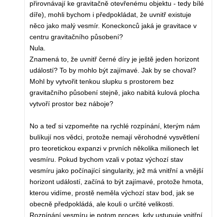
přirovnávají ke gravitačně otevřenému objektu - tedy bílé
díře), mohli bychom i předpokládat, že uvnitř existuje
něco jako malý vesmír. Koneckonců jaká je gravitace v
centru gravitačního působení?
Nula.
Znamená to, že uvnitř černé díry je ještě jeden horizont
událostí? To by mohlo být zajímavé. Jak by se choval?
Mohl by vytvořit tenkou slupku s prostorem bez
gravitačního působení stejně, jako nabitá kulová plocha
vytvoří prostor bez náboje?
No a teď si vzpomeňte na rychlé rozpínání, kterým nám
bulíkují nos vědci, protože nemají věrohodné vysvětlení
pro teoretickou expanzi v prvních několika milionech let
vesmíru. Pokud bychom vzali v potaz výchozí stav
vesmíru jako počínající singularity, jež má vnitřní a vnější
horizont událostí, začíná to být zajímavé, protože hmota,
kterou vidíme, prostě neměla výchozí stav bod, jak se
obecně předpokládá, ale kouli o určité velikosti.
Rozpínání vesmíru je potom proces, kdy ustupuje vnitřní