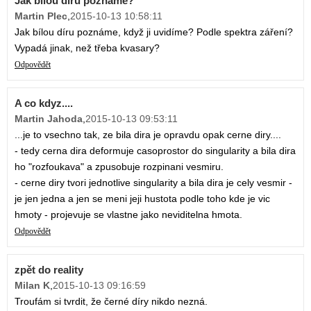
Jak bílou díru poznáme?
Martin Plec
,
2015-10-13 10:58:11
Jak bílou díru poznáme, když ji uvidíme? Podle spektra záření?
Vypadá jinak, než třeba kvasary?
Odpovědět
A co kdyz....
Martin Jahoda
,
2015-10-13 09:53:11
...je to vsechno tak, ze bila dira je opravdu opak cerne diry....
- tedy cerna dira deformuje casoprostor do singularity a bila dira
ho "rozfoukava" a zpusobuje rozpinani vesmiru.
- cerne diry tvori jednotlive singularity a bila dira je cely vesmir -
je jen jedna a jen se meni jeji hustota podle toho kde je vic
hmoty - projevuje se vlastne jako neviditelna hmota.
Odpovědět
zpět do reality
Milan K
,
2015-10-13 09:16:59
Troufám si tvrdit, že černé díry nikdo nezná.