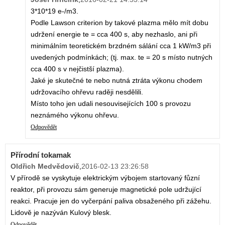
3*10*19 e-/m3.
Podle Lawson criterion by takové plazma mělo mít dobu
udržení energie te = cca 400 s, aby nezhaslo, ani při
minimálním teoretickém brzdném sálání cca 1 kW/m3 při
uvedených podmínkách; (tj. max. te = 20 s místo nutných
cca 400 s v nejčistší plazma).
Jaké je skutečné te nebo nutná ztráta výkonu chodem
udržovacího ohřevu raději nesdělili.
Místo toho jen udali nesouvisejících 100 s provozu
neznámého výkonu ohřevu.
Odpovědět
Přírodní tokamak
Oldřich Medvědovič
,
2016-02-13 23:26:58
V přírodě se vyskytuje elektrickým výbojem startovaný fůzní
reaktor, při provozu sám generuje magnetické pole udržující
reakci. Pracuje jen do vyčerpání paliva obsaženého při zážehu.
Lidově je nazýván Kulový blesk.
Odpovědět