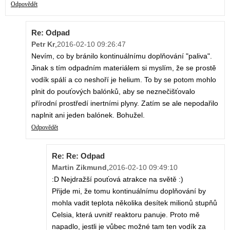
Odpovědět
Re: Odpad
Petr Kr
,
2016-02-10 09:26:47
Nevím, co by bránilo kontinuálnímu doplňování "paliva".
Jinak s tím odpadním materiálem si myslím, že se prostě
vodík spálí a co neshoří je helium. To by se potom mohlo
plnit do pouťových balónků, aby se neznečišťovalo
přírodní prostředí inertními plyny. Zatím se ale nepodařilo
naplnit ani jeden balónek. Bohužel.
Odpovědět
Re: Re: Odpad
Martin Zikmund
,
2016-02-10 09:49:10
:D Nejdražší pouťová atrakce na světě :)
Přijde mi, že tomu kontinuálnímu doplňování by
mohla vadit teplota několika desítek milionů stupňů
Celsia, která uvnitř reaktoru panuje. Proto mě
napadlo, jestli je vůbec možné tam ten vodík za