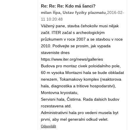
Re: Re: Re: Kdo má šanci?
milan řípa, Ustav fyziky plazmatu
,
2016-02-
11 10:20:48
Vážený pane, stavba čehokoliv musi nějak
začit. ITER začal s archeologickým
průzkumem v roce 2007 a se stavbou v roce
2010. Podivejte se prosim, jak vypada
staveniste dnes
https://www.iter.org/news/galleries
Budova pro montaz civek poloidalniho pole,
60 m vysoka Montazni hala se bude obkladat
nerezem, Tokamakovy komplex (reaktorova
hala, diagnostika a tritiove hospodarstvi),
Montovna kryostatu,
Servisni hala, Čistirna. Rada dalsich budov
rozestavena atd.
Administrativni hala pro vedeni musela byt
prvni, aby mel generalni odkud velet.
Odpovědět