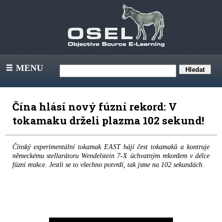
MENU
III
Čína hlásí nový fúzní rekord: V
tokamaku drželi plazma 102 sekund!
Čínský experimentální tokamak EAST hájí čest tokamaků a kontruje
německému stellarátoru Wendelstein 7-X úchvatným rekordem v délce
fúzní reakce. Jestli se to všechno potvrdí, tak jsme na 102 sekundách.