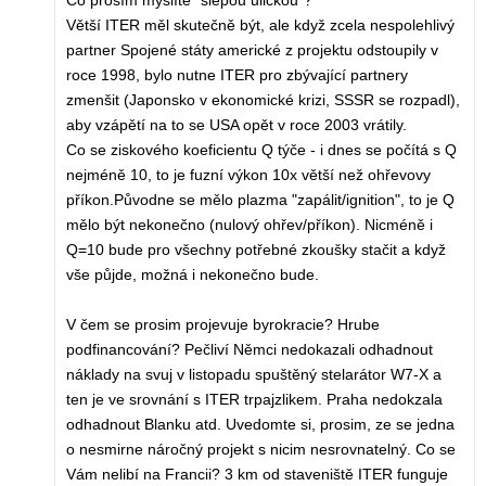
Co prosím myslíte "slepou uličkou"?
Větší ITER měl skutečně být, ale když zcela nespolehlivý
partner Spojené státy americké z projektu odstoupily v
roce 1998, bylo nutne ITER pro zbývající partnery
zmenšit (Japonsko v ekonomické krizi, SSSR se rozpadl),
aby vzápětí na to se USA opět v roce 2003 vrátily.
Co se ziskového koeficientu Q týče - i dnes se počítá s Q
nejméně 10, to je fuzní výkon 10x větší než ohřevovy
příkon.Původne se mělo plazma "zapálit/ignition", to je Q
mělo být nekonečno (nulový ohřev/příkon). Nicméně i
Q=10 bude pro všechny potřebné zkoušky stačit a když
vše půjde, možná i nekonečno bude.
V čem se prosim projevuje byrokracie? Hrube
podfinancování? Pečliví Němci nedokazali odhadnout
náklady na svuj v listopadu spuštěný stelarátor W7-X a
ten je ve srovnání s ITER trpajzlikem. Praha nedokzala
odhadnout Blanku atd. Uvedomte si, prosim, ze se jedna
o nesmirne náročný projekt s nicim nesrovnatelný. Co se
Vám nelibí na Francii? 3 km od staveniště ITER funguje