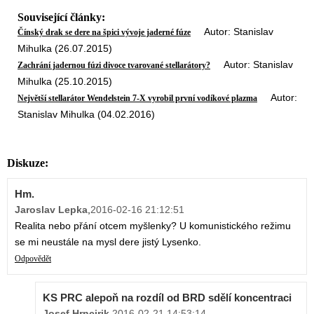
Související články:
Autor: Stanislav
Čínský drak se dere na špici vývoje jaderné fúze
Mihulka (26.07.2015)
Autor: Stanislav
Zachrání jadernou fúzi divoce tvarované stellarátory?
Mihulka (25.10.2015)
Autor:
Největší stellarátor Wendelstein 7-X vyrobil první vodíkové plazma
Stanislav Mihulka (04.02.2016)
Diskuze:
Hm.
Jaroslav Lepka
,
2016-02-16 21:12:51
Realita nebo přání otcem myšlenky? U komunistického režimu
se mi neustále na mysl dere jistý Lysenko.
Odpovědět
KS PRC alepoň na rozdíl od BRD sdělí koncentraci
Josef Hrncirik
,
2016-02-21 14:53:14