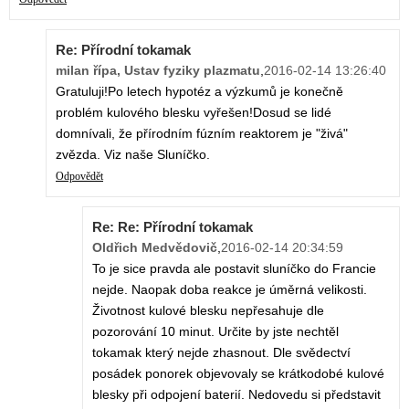
Re: Přírodní tokamak
milan řípa, Ustav fyziky plazmatu
,
2016-02-14 13:26:40
Gratuluji!Po letech hypotéz a výzkumů je konečně
problém kulového blesku vyřešen!Dosud se lidé
domnívali, že přírodním fúzním reaktorem je "živá"
zvězda. Viz naše Sluníčko.
Odpovědět
Re: Re: Přírodní tokamak
Oldřich Medvědovič
,
2016-02-14 20:34:59
To je sice pravda ale postavit sluníčko do Francie
nejde. Naopak doba reakce je úměrná velikosti.
Životnost kulové blesku nepřesahuje dle
pozorování 10 minut. Určite by jste nechtěl
tokamak který nejde zhasnout. Dle svědectví
posádek ponorek objevovaly se krátkodobé kulové
blesky při odpojení baterií. Nedovedu si představit