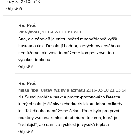
fuzy za 2x10na7K
Odpovědět
Re: Proč
Vít Výmola
,
2016-02-10 19:13:49
Ano, ale zároveň je vnitru hvězd mnohořádově vyšší
hustota a tlak. Dosahují hodnot, kterých my dosáhnout
nemůžeme, ale zase to můžeme kompenzovat tou
vysokou teplotou.
Odpovědět
Re: Proč
milan řípa, Ustav fyziky plazmatu
,
2016-02-10 21:13:54
Na Slunci probíhá reakce proton-protonového řetezce,
který obsahuje články s charkteristickou dobou miliardy
let. Tak dlouho nemůžeme čekat. Proto byla pro prvni
reaktory zvolena reakce deuterium- tritiumn, která je
"rychlejsí", ale daní za rychlost je vysoká teplota.
Odpovědět