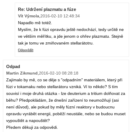
Re: Udržení plazmatu a fúze
Vít Výmola
,
2016-02-10 12:48:34
Napadlo mě totéž.
Myslím, že k fúzi opravdu ještě nedochází, tedy určitě ne
ve větším měřítku, a jde jenom o ohřev plazmatu. Stejně
tak je tomu ve zmiňovaném stellarátotru.
Odpovědět
Odpad
Martin Zikmund
,
2016-02-10 08:28:18
Zajímalo by mě, co se děje s "odpadním" materiálem, který při
fúzi v tokamaku nebo stellarátoru vzniká. Ví to někdo? S tím
souvisí i moje druhá otázka - lze deuterium a tritium dolňovat za
běhu? Předpokládám, že dnešní zařízení to neumožňují (asi
není důvod), ale pokud by měly fúzní reaktory v budoucnu
opravdu vyrábět energii, poběží neustále, nebo se budou muset
vypouštět a napouštět?
Předem děkuji za odpovědi.