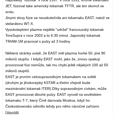
naposledy "fúzoval" v roce 1997. V roce 1991, krome tokamaku
JET, fúzoval take americký tokamak TFTR, ale ten skoncil ve
srotu.
Jinymi slovy fúze se neuskutečnila ani tokamaku EAST, natož ve
stelarátoru W7-X.
Vysokoteplotní plazma nejdéle "udržel" francouzský tokamak
ToreSupra v roce 2003 a to 6:30 minut. Japonský tokamak
TRIAM-1M pracoval s pulzy až 3 hodiny.
Některé stránky uvádí, že EAST měl plazma horké 50, jiné 90
milionů stupňu. I kdyby EAST mohl, jako že, znovu opakuji
provozovat fúzi nemůže, tak mu chybi ještě nějakých 100 až 50
milionů stupňů.
EAST je prvním celosupravodivým tokamakem na světě
(druhým je jihokorejský KSTAR a třetím zřejmě bude
mezinárodní tokamak ITER).Díky supravodivým cívkám, může
EAST provozovat dlouhé pulzy. EAST vyrostl na sovětském
tokamaku T-7, který Číně darovala Moskva, když ho
Československo odmítlo tehdy pro něho náročné zařízení.
Odpovědět