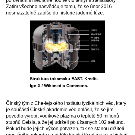
porovnání s mediálně hodně viditelnými stellarátory.
Zatím všechno nasvědčuje tomu, že se únor 2016
nesmazatelně zapíše do historie jaderné fúze.
Struktura tokamaku EAST. Kredit:
IgniX / Wikimedia Commons.
Čínský tým z Che-fejského institutu fyzikálních věd, který
je součástí Čínské akademie věd ohlásil, že se jim
povedlo vyrobit vodíkové plazma o teplotě 50 milionů
stupňů Celsia, a že jej udrželi po úžasných 102 sekund.
Pokud bude jejich výkon potvrzen, tak se stanou držiteli
prestižního rekordu s nejdéle trvající fúzní reakci v historii.