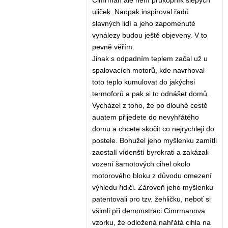
Cimrman ale není průkopník slepých
uliček. Naopak inspiroval řadů
slavných lidí a jeho zapomenuté
vynálezy budou ještě objeveny. V to
pevně věřím.
Jinak s odpadním teplem začal už u
spalovacích motorů, kde navrhoval
toto teplo kumulovat do jakýchsi
termoforů a pak si to odnášet domů.
Vycházel z toho, že po dlouhé cestě
auatem přijedete do nevyhřátého
domu a chcete skočit co nejrychleji do
postele. Bohužel jeho myšlenku zamítli
zaostalí vídenští byrokrati a zakázali
vození šamotových cihel okolo
motorového bloku z důvodu omezení
výhledu řidiči. Zároveň jeho myšlenku
patentovali pro tzv. žehličku, neboť si
všimli při demonstraci Cimrmanova
vzorku, že odložená nahřátá cihla na