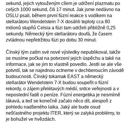
sekund, jejich vytouženým cílem je udržení plazmatu po
celých 1000 sekund, čili 17 minut. Jak jsme nedávno na
OSLU psali, během první fúzní reakce s vodíkem na
stellarátoru Wendelstein 7-X dosáhli teploty cca 80
milionů stupňů Celsia a fúzi tam udrželi přibližně 0,25
sekundy. Německý tým stellarátoru doufá, že časem
zvládnou nepřetržitou fúzi po dobu 30 minut.
Čínský tým zatím své nové výsledky nepublikoval, takže
se musíme počkat na potvrzení jejich úspěchu a také na
informace, jak se jim to vlastně povedlo. Jestli se ale vše
potvrdí, tak se najednou octneme v dechberoucím závodě
budoucnosti. Čínský tokamak EAST a německý
stellarátor Wendelstein 7-X budou soupeřit o fúzní
rekordy, o zájem přelétavých médií, srdce veřejnosti a v
neposlední řadě o peníze. Fúzní energetika je nesmírně
lákavá, a teď se konečně začalo něco dít, alespoň z
pohledu nadšeného laika. Jaký ale bude osud
nešťastného projektu ITER, který se zalyká problémy, to
je bohužel ve hvězdách.