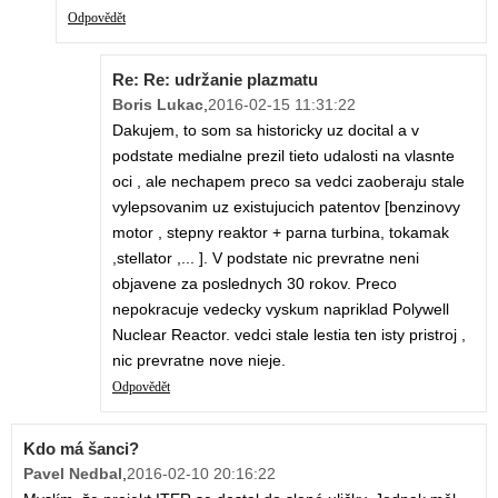
Odpovědět
Re: Re: udržanie plazmatu
Boris Lukac
,
2016-02-15 11:31:22
Dakujem, to som sa historicky uz docital a v
podstate medialne prezil tieto udalosti na vlasnte
oci , ale nechapem preco sa vedci zaoberaju stale
vylepsovanim uz existujucich patentov [benzinovy
motor , stepny reaktor + parna turbina, tokamak
,stellator ,... ]. V podstate nic prevratne neni
objavene za poslednych 30 rokov. Preco
nepokracuje vedecky vyskum napriklad Polywell
Nuclear Reactor. vedci stale lestia ten isty pristroj ,
nic prevratne nove nieje.
Odpovědět
Kdo má šanci?
Pavel Nedbal
,
2016-02-10 20:16:22