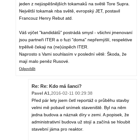
jeden z nejúspěšnějších tokamaků na světě Tore Supra.
Největší tokamak nba světě, evropský JET, postavil
Francouz Henry Rebut atd.
Váš výčet "kandidátů" postrádá smysl - všichni jmenovaní
jsou partneři ITER a o fuzi "doma" nepřemýšlí, respektive
trpělivě čekaji na (ne)úspěch ITER.
Naprosto s Vami souhlasím v poslední větě: Škoda, že
mají malo peněz Rusové.
Odpovědět
Re: Re: Kdo má šanci?
Pavel A1
,
2016-02-11 00:29:38
Před pár lety jsem četl reportáž o průběhu stavby
velmi mě pobavil snímek staveniště. Byl na něm
jedna budova a náznak díry v zemi. A popisek, že
administrativní budova už stojí a začíná se hloubit
stavební jáma pro reaktor.