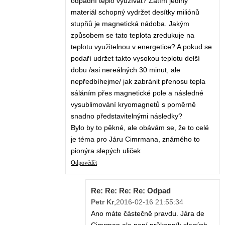
odpadní teplo využívat? Zatím jediný
materiál schopný vydržet desítky miliónů
stupňů je magnetická nádoba. Jakým
způsobem se tato teplota zredukuje na
teplotu využitelnou v energetice? A pokud se
podaří udržet takto vysokou teplotu delší
dobu /asi nereálných 30 minut, ale
nepředbíhejme/ jak zabránit přenosu tepla
sáláním přes magnetické pole a následné
vysublimování kryomagnetů s poměrně
snadno představitelnými následky?
Bylo by to pěkné, ale obávám se, že to celé
je téma pro Járu Cimrmana, známého to
pionýra slepých uliček
Odpovědět
Re: Re: Re: Re: Odpad
Petr Kr
,
2016-02-16 21:55:34
Ano máte částečně pravdu. Jára de