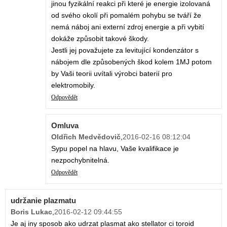
jinou fyzikální reakci při které je energie izolovaná
od svého okolí při pomalém pohybu se tváří že
nemá náboj ani externí zdroj energie a při vybití
dokáže způsobit takové škody.
Jestli jej považujete za levitující kondenzátor s
nábojem dle způsobených škod kolem 1MJ potom
by Vaši teorii uvítali výrobci baterií pro
elektromobily.
Odpovědět
Omluva
Oldřich Medvědovič
,
2016-02-16 08:12:04
Sypu popel na hlavu, Vaše kvalifikace je
nezpochybnitelná.
Odpovědět
udržanie plazmatu
Boris Lukac
,
2016-02-12 09:44:55
Je aj iny sposob ako udrzat plasmat ako stellator ci toroid