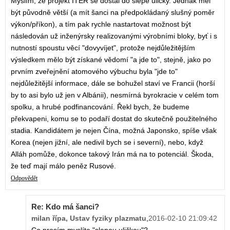
Myslím, že projekt ITER se dostal do slepé uličky. Jednak měl
být původně větší (a mít šanci na předpokládaný slušný poměr
výkon/příkon), a tím pak rychle nastartovat možnost být
následován už inženýrsky realizovanými výrobními bloky, byť i s
nutností spoustu věcí "dovyvíjet", protože nejdůležitějším
výsledkem mělo být získané vědomí "a jde to", stejně, jako po
prvním zveřejnění atomového výbuchu byla "jde to"
nejdůležitější informace, dále se bohužel staví ve Francii (horší
by to asi bylo už jen v Albánii), nesmírná byrokracie v celém tom
spolku, a hrubé podfinancování. Řekl bych, že budeme
překvapeni, komu se to podaří dostat do skutečně použitelného
stadia. Kandidátem je nejen Čína, možná Japonsko, spíše však
Korea (nejen jižní, ale nedivil bych se i severní), nebo, když
Alláh pomůže, dokonce takový Irán má na to potenciál. Škoda,
že teď mají málo peněz Rusové.
Odpovědět
Re: Kdo má šanci?
milan řípa, Ustav fyziky plazmatu
,
2016-02-10 21:09:42