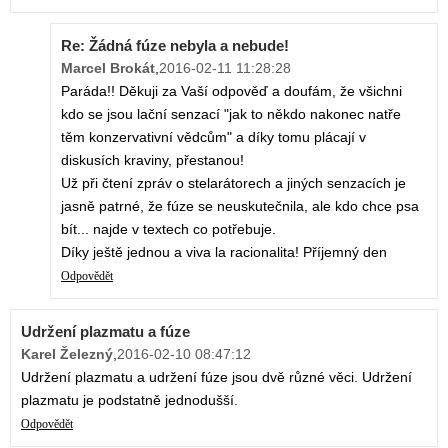
Re: Žádná fúze nebyla a nebude!
Marcel Brokát
,
2016-02-11 11:28:28
Paráda!! Děkuji za Vaší odpověď a doufám, že všichni
kdo se jsou lační senzací "jak to někdo nakonec natře
těm konzervativní vědcům" a díky tomu plácají v
diskusích kraviny, přestanou!
Už při čtení zpráv o stelarátorech a jiných senzacích je
jasně patrné, že fúze se neuskutečnila, ale kdo chce psa
bít... najde v textech co potřebuje.
Díky ještě jednou a viva la racionalita! Příjemný den
Odpovědět
Udržení plazmatu a fúze
Karel Železný
,
2016-02-10 08:47:12
Udržení plazmatu a udržení fúze jsou dvě různé věci. Udržení
plazmatu je podstatně jednodušší.
Odpovědět