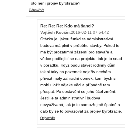
Toto není projev byrokracie?
Odpovědět
Re: Re: Re: Kdo má šanci?
Vojtěch Kocián
,
2016-02-11 07:54:42
Otázka je, jakou funkci ta administrativní
budova má plnit v průběhu stavby. Pokud to
má být prozatímní zázemí pro stavaře a
vědce podílející se na projektu, tak je to snad
v pořádku. Když budu stavět rodinný dům,
tak si taky na pozemek nejdřív nechám
přivézt malý zahradní domek, kam bych si
mohl uložit nějaké věci a případně tam
přespat. Po dostavění se jeho účel změní.
Jestli je ta administrativní budova
nevyužívaná, tak je to samozřejmě špatně a
dalo by se to považovat za projev byrokracie.
Odpovědět