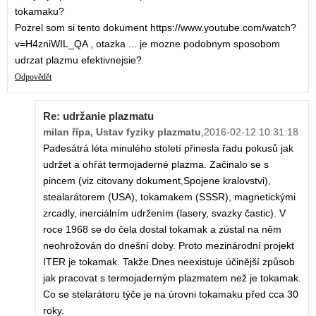
tokamaku?
Pozrel som si tento dokument https://www.youtube.com/watch?
v=H4zniWIL_QA , otazka ... je mozne podobnym sposobom
udrzat plazmu efektivnejsie?
Odpovědět
Re: udržanie plazmatu
milan řípa, Ustav fyziky plazmatu
,
2016-02-12 10:31:18
Padesátrá léta minulého století přinesla řadu pokusů jak
udržet a ohřát termojaderné plazma. Začinalo se s
pincem (viz citovany dokument,Spojene kralovstvi),
stealarátorem (USA), tokamakem (SSSR), magnetickými
zrcadly, inerciálním udržením (lasery, svazky častic). V
roce 1968 se do čela dostal tokamak a zústal na něm
neohrožován do dnešní doby. Proto mezinárodní projekt
ITER je tokamak. Takže.Dnes neexistuje účinější způsob
jak pracovat s termojaderným plazmatem než je tokamak.
Co se stelarátoru týče je na úrovni tokamaku před cca 30
roky.