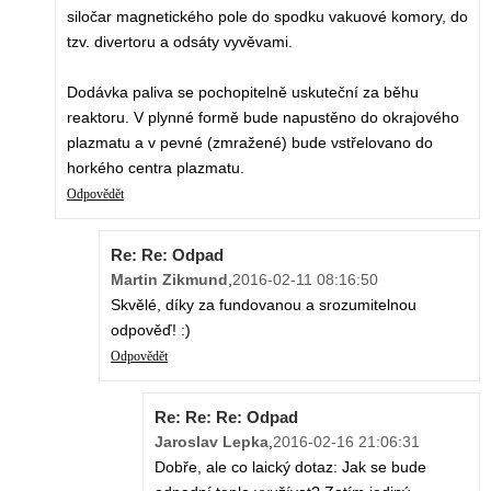
siločar magnetického pole do spodku vakuové komory, do
tzv. divertoru a odsáty vyvěvami.
Dodávka paliva se pochopitelně uskuteční za běhu
reaktoru. V plynné formě bude napustěno do okrajového
plazmatu a v pevné (zmražené) bude vstřelovano do
horkého centra plazmatu.
Odpovědět
Re: Re: Odpad
Martin Zikmund
,
2016-02-11 08:16:50
Skvělé, díky za fundovanou a srozumitelnou
odpověď! :)
Odpovědět
Re: Re: Re: Odpad
Jaroslav Lepka
,
2016-02-16 21:06:31
Dobře, ale co laický dotaz: Jak se bude