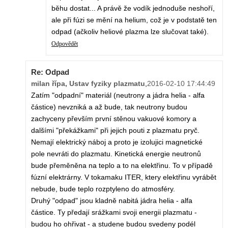
běhu dostat... A právě že vodík jednoduše neshoří,
ale při fúzi se mění na helium, což je v podstatě ten
odpad (ačkoliv heliové plazma lze slučovat také).
Odpovědět
Re: Odpad
milan řípa, Ustav fyziky plazmatu
,
2016-02-10 17:44:49
Zatím "odpadní" materiál (neutrony a jádra helia - alfa
částice) nevzniká a až bude, tak neutrony budou
zachyceny převším první stěnou vakuové komory a
dalšími "překážkami" při jejich pouti z plazmatu pryč.
Nemají elektrický náboj a proto je izolujici magnetické
pole nevráti do plazmatu. Kinetická energie neutronů
bude přeměněna na teplo a to na elektřinu. To v případě
fúzní elektrárny. V tokamaku ITER, ktery elektřinu vyrábět
nebude, bude teplo rozptyleno do atmosféry.
Druhý "odpad" jsou kladně nabitá jádra helia - alfa
částice. Ty předají srážkami svoji energii plazmatu -
budou ho ohřivat - a studene budou svedeny podél