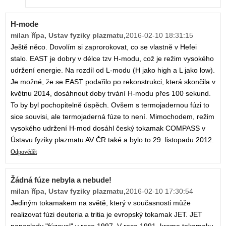
H-mode
milan řípa, Ustav fyziky plazmatu
,
2016-02-10 18:31:15
Ještě něco. Dovolím si zaprorokovat, co se vlastně v Hefei
stalo. EAST je dobry v délce tzv H-modu, což je režim vysokého
udržení energie. Na rozdíl od L-modu (H jako high a L jako low).
Je možné, že se EAST podařilo po rekonstrukci, která skončila v
květnu 2014, dosáhnout doby trvání H-modu přes 100 sekund.
To by byl pochopitelně úspěch. Ovšem s termojadernou fúzi to
sice souvisi, ale termojaderná fúze to není. Mimochodem, režim
vysokého udržení H-mod dosáhl český tokamak COMPASS v
Ústavu fyziky plazmatu AV ČR také a bylo to 29. listopadu 2012.
Odpovědět
Žádná fúze nebyla a nebude!
milan řípa, Ustav fyziky plazmatu
,
2016-02-10 17:30:54
Jediným tokamakem na světě, který v současnosti může
realizovat fúzi deuteria a tritia je evropský tokamak JET. JET