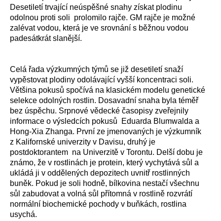
Desetiletí trvající neúspěšné snahy získat plodinu
odolnou proti soli
prolomilo rajče. GM rajče je možné
zalévat vodou, která je ve srovnání s běžnou vodou
padesátkrát slanější.
Celá řada výzkumných týmů se již desetiletí snaží
vypěstovat plodiny odolávající vyšší koncentraci soli.
Většina pokusů spočívá na klasickém modelu genetické
selekce odolných rostlin. Dosavadní snaha byla téměř
bez úspěchu. Srpnové vědecké časopisy zveřejnily
informace o výsledcích pokusů
Eduarda Blumwalda a
Hong-Xia Zhanga. První ze jmenovaných je výzkumník
z Kalifornské univerzity v Davisu, druhý je
postdoktorantem
na Univerzitě v Torontu. Delší dobu je
známo, že v rostlinách je protein, který vychytává sůl a
ukládá ji v oddělených depozitech uvnitř rostlinných
buněk. Pokud je soli hodně, bílkovina nestačí všechnu
sůl zabudovat a volná sůl přítomná v rostlině rozvrátí
normální biochemické pochody v buňkách, rostlina
usychá.