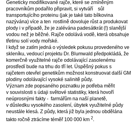
Geneticky modifikované rajče, které se zmíněným
pracovníkům podařilo připravit, si vytváří
sůl
transportujícího proteinu (jak je také tato bílkovina
nazývána) více a ten
rostlině dovoluje růst a produkovat
plody i v případě, že je zalévána padesátkrát (!) slanější
vodou než je běžné. Rajče odolává vodě, která obsahuje
třetinu solí vody mořské.
I když se zatím jedná o výsledek pokusu provedeného ve
skleníku, vedoucí projektu Dr. Blumwald předpokládá, že
komerčně využitelné rajče odolávající zasolenému
prostředí bude na trhu do tří let. Úspěšný pokus s
rajčetem otevřel genetikům možnost konstruovat další GM
plodiny odolávající vysoké salinitě půdy.
Význam zde popsaného poznatku je potřeba měřit
v souvislosti s údaji světové statistiky, která hovoří
neúprosnými fakty -
farmářům na naší planetě,
v důsledku vysokého zasolení, úbytek využitelné půdy
neustále klesá. Z půdy, která již byla jednou obdělána
2
takto ročně ztrácíme téměř 100 000 km
.