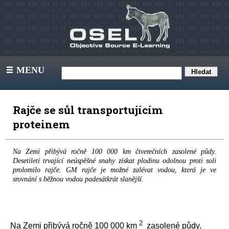
MENU
III
Rajče se sůl transportujícím
proteinem
Na Zemi přibývá ročně 100 000 km čtverečních zasolené půdy.
Desetiletí trvající neúspěšné snahy získat plodinu odolnou proti soli
prolomilo rajče. GM rajče je možné zalévat vodou, která je ve
srovnání s běžnou vodou padesátkrát slanější.
2
Na Zemi přibývá ročně 100 000 km
zasolené půdy.