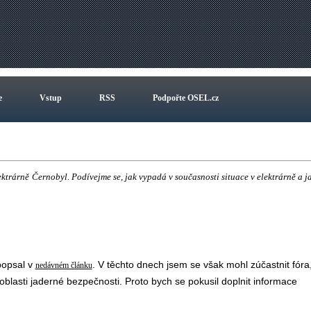
e
Vstup
RSS
Podpořte OSEL.cz
ektrárně Černobyl. Podívejme se, jak vypadá v současnosti situace v elektrárně a j
popsal v
. V těchto dnech jsem se však mohl zúčastnit fóra
nedávném článku
 oblasti jaderné bezpečnosti. Proto bych se pokusil doplnit informace