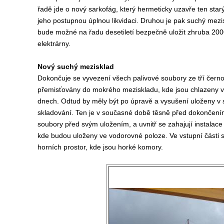
řadě jde o nový sarkofág, který hermeticky uzavře ten sta
jeho postupnou úplnou likvidaci. Druhou je pak suchý mezi
bude možné na řadu desetiletí bezpečně uložit zhruba 200
elektrárny.
Nový suchý mezisklad
Dokončuje se vyvezení všech palivové soubory ze tří černo
přemisťovány do mokrého meziskladu, kde jsou chlazeny v
dnech. Odtud by měly být po úpravě a vysušení uloženy v
skladování. Ten je v současné době těsně před dokončením
soubory před svým uložením, a uvnitř se zahajují instalac
kde budou uloženy ve vodorovné poloze. Ve vstupní části s
horních prostor, kde jsou horké komory.