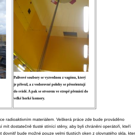
Palivové soubory se vyzvednou z vagónu, který
je přivezl, a z vodorovné polohy se přeorientují
do svislé. A pak se otvorem ve stropě přemístí do
velké horké komory.
soce radioaktivním materiálem. Veškerá práce zde bude prováděno
t dostatečně tlusté stínící stěny, aby byli chráněni operátoři, kteří
ut dovnitř bude možné pouze velmi tlustých oken z olovnatého skla, kte