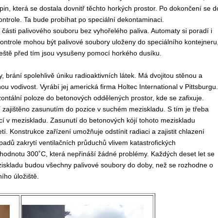
pin, která se dostala dovnitř těchto horkých prostor. Po dokončení se d
ontrole. Ta bude probíhat po speciální dekontaminaci.
části palivového souboru bez vyhořelého paliva. Automaty si poradí i
ontrole mohou být palivové soubory uloženy do speciálního kontejneru
eště před tím jsou vysušeny pomocí horkého dusíku.
 brání spolehlivě úniku radioaktivních látek.
Má dvojitou stěnou a
ou vodivost. Vyrábí jej americká firma Holtec International v Pittsburgu.
zontální poloze do betonových oddělených prostor, kde se zafixuje.
ní zajištěno zasunutím do pozice v suchém meziskladu. S tím je třeba
icí v meziskladu. Zasunutí do betonových kójí tohoto meziskladu
. Konstrukce zařízení umožňuje odstínit radiaci a zajistit chlazení
adů zakrytí ventilačních průduchů vlivem katastrofických
hodnotu 300˚C, která nepřináší žádné problémy. Každých deset let se
ziskladu budou všechny palivové soubory do doby, než se rozhodne o
ho úložiště.