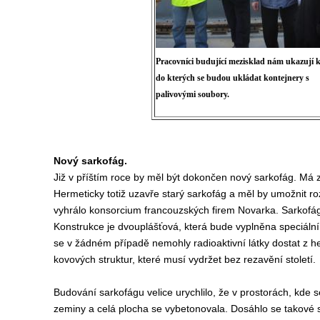
Pracovníci budující mezisklad nám ukazují k
do kterých se budou ukládat kontejnery s
palivovými soubory.
Nový sarkofág.
Již v příštím roce by měl být dokončen nový sarkofág. Má za
Hermeticky totiž uzavře starý sarkofág a měl by umožnit roz
vyhrálo konsorcium francouzských firem Novarka. Sarkofág
Konstrukce je dvouplášťová, k
terá bude vyplněna speciáln
se v žádném případě nemohly radioaktivní látky dostat z h
kovových struktur, které musí vydržet bez rezavění století.
Budování sarkofágu velice urychlilo, že v prostorách, kde
zeminy a celá plocha se vybetonovala. Dosáhlo se takové s