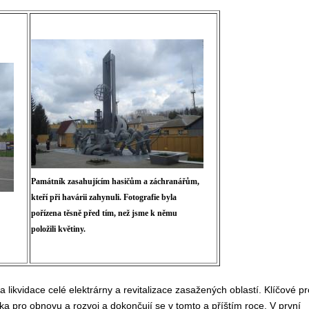
Památník zasahujícím hasičům a záchranářům,
kteří při havárii zahynuli. Fotografie byla
pořízena těsně před tím, než jsme k němu
položili květiny.
ikvidace celé elektrárny a revitalizace zasažených oblastí. Klíčové pr
ka pro obnovu a rozvoj a dokončují se v tomto a příštím roce. V první