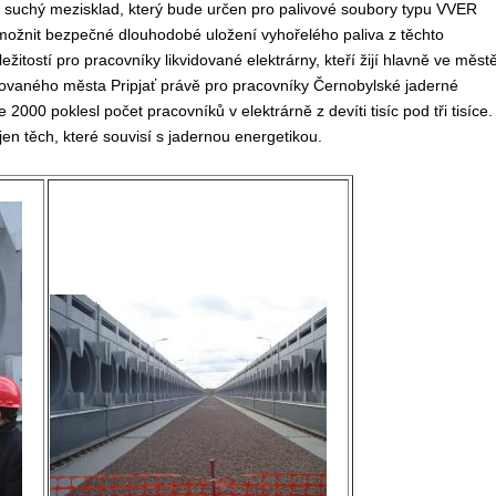
 suchý mezisklad, který bude určen pro palivové soubory typu VVER
umožnit bezpečné dlouhodobé uložení vyhořelého paliva z těchto
žitostí pro pracovníky likvidované elektrárny, kteří žijí hlavně ve měst
ovaného města Pripjať právě pro pracovníky Černobylské jaderné
000 poklesl počet pracovníků v elektrárně z devíti tisíc pod tři tisíce.
jen těch, které souvisí s jadernou energetikou.