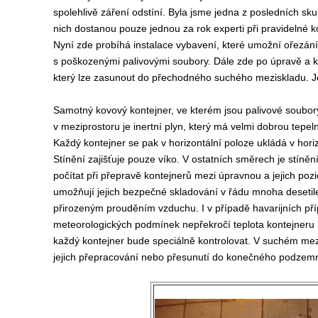
spolehlivě záření odstíní. Byla jsme jedna z posledních sku
nich dostanou pouze jednou za rok experti při pravidelné k
Nyní zde probíhá instalace vybavení, které umožní ořezání 
s poškozenými palivovými soubory. Dále zde po úpravě a k
který lze zasunout do přechodného suchého meziskladu. J
Samotný kovový kontejner, ve kterém jsou palivové soubory,
v meziprostoru je inertní plyn, který má velmi dobrou tepeln
Každý kontejner se pak v horizontální poloze ukládá v hori
Stínění zajišťuje pouze víko. V ostatních směrech je stíně
počítat při přepravě kontejnerů mezi úpravnou a jejich poz
umožňují jejich bezpečné skladování v řádu mnoha desetiletí
přirozeným prouděním vzduchu. I v případě havarijních příp
meteorologických podmínek nepřekročí teplota kontejneru 
každý kontejner bude speciálně kontrolovat. V suchém me
jejich přepracování nebo přesunutí do konečného podzemní