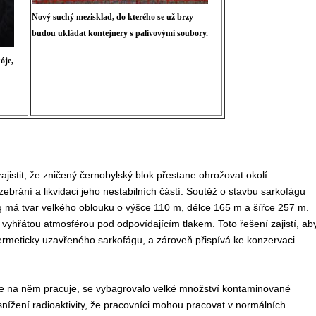
Nový suchý mezisklad, do kterého se už brzy
budou ukládat kontejnery s palivovými soubory.
óje,
jistit, že zničený černobylský blok přestane ohrožovat okolí.
ebrání a likvidaci jeho nestabilních částí. Soutěž o stavbu sarkofágu
 má tvar velkého oblouku o výšce 110 m, délce 165 m a šířce 257 m.
í vyhřátou atmosférou pod
odpovídajícím tlakem
. Toto řešení zajistí, ab
ermeticky uzavřeného sarkofágu, a zároveň přispívá ke konzervaci
 se na něm pracuje, se vybagrovalo velké množství kontaminované
nížení radioaktivity, že pracovníci mohou pracovat v normálních