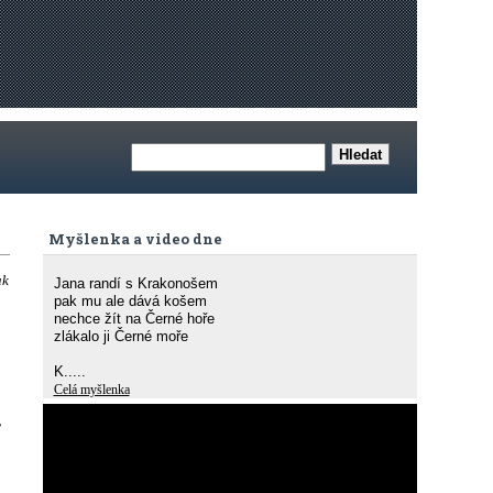
Myšlenka a video dne
ak
Jana randí s Krakonošem
pak mu ale dává košem
nechce žít na Černé hoře
zlákalo ji Černé moře
K.....
Celá myšlenka
,