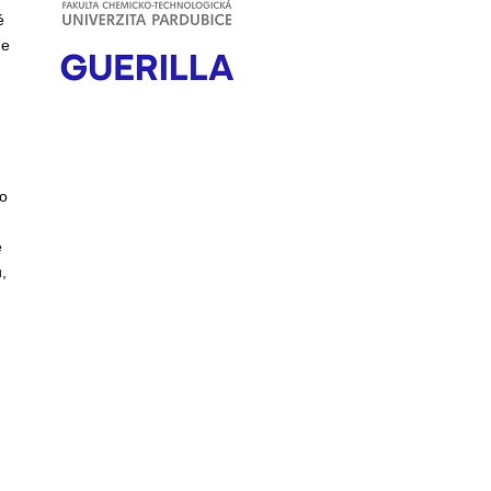
é
de
o
é
,