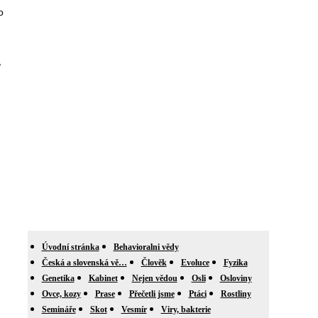
o
,
Úvodní stránka
Behavioralni vědy
Česká a slovenská vě…
Člověk
Evoluce
Fyzika
Genetika
Kabinet
Nejen vědou
Osli
Osloviny
Ovce, kozy
Prase
Přečetli jsme
Ptáci
Rostliny
Semináře
Skot
Vesmír
Viry, bakterie