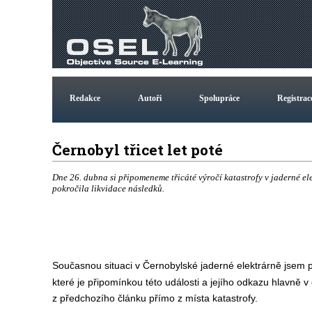
Redakce
Autoři
Spolupráce
Registrac
Černobyl třicet let poté
Dne 26. dubna si připomeneme třicáté výročí katastrofy v jaderné el
pokročila likvidace následků.
Současnou situaci v Černobylské jaderné elektrárně jsem 
které je připomínkou této události a jejího odkazu hlavně v
z předchozího článku přímo z místa katastrofy.