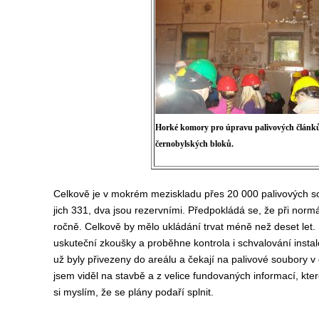
Horké komory pro úpravu palivových článků
černobylských bloků.
Celkově je v mokrém meziskladu přes 20 000 palivových so
jich 331, dva jsou rezervními. Předpokládá se, že při nor
ročně. Celkově by mělo ukládání trvat méně než deset let.
uskuteční zkoušky a proběhne kontrola i schvalování instal
už byly přivezeny do areálu a čekají na palivové soubory v 
jsem viděl na stavbě a z velice fundovaných informací, kte
si myslím, že se plány podaří splnit.