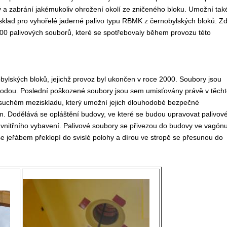
rý a zabrání jakémukoliv ohrožení okolí ze zničeného bloku. Umožní tak
sklad pro vyhořelé jaderné palivo typu RBMK z černobylských bloků. Z
00 palivových souborů, které se spotřebovaly během provozu této
bylských bloků, jejichž provoz byl ukončen v roce 2000. Soubory jsou
odou. Poslední poškozené soubory jsou sem umisťovány právě v těcht
 suchém meziskladu, který umožní jejich dlouhodobé bezpečné
. Dodělává se opláštění budovy, ve které se budou upravovat palivov
e vnitřního vybavení. Palivové soubory se přivezou do budovy ve vagónu
e jeřábem překlopí do svislé polohy a dírou ve stropě se přesunou do