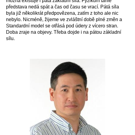
možná existuje i pátá základní síla. Fyzikům tahle
představa nedá spát a čas od času se vrací. Pátá síla
byla již několikrát předpovězena, zatím z toho ale nic
nebylo. Nicméně, žijeme ve zvláštní době plné změn a
Standardní model se otřásá pod údery z vícero stran.
Doba zraje na objevy. Třeba dojde i na pátou základní
sílu.