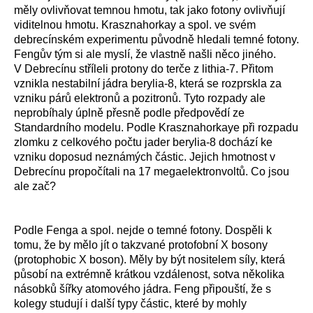
měly ovlivňovat temnou hmotu, tak jako fotony ovlivňují
viditelnou hmotu. Krasznahorkay a spol. ve svém
debrecínském experimentu původně hledali temné fotony.
Fengův tým si ale myslí, že vlastně našli něco jiného.
V Debrecínu stříleli protony do terče z lithia-7. Přitom
vznikla nestabilní jádra berylia-8, která se rozprskla za
vzniku párů elektronů a pozitronů. Tyto rozpady ale
neprobíhaly úplně přesně podle předpovědí ze
Standardního modelu. Podle Krasznahorkaye při rozpadu
zlomku z celkového počtu jader berylia-8 dochází ke
vzniku doposud neznámých částic. Jejich hmotnost v
Debrecínu propočítali na 17 megaelektronvoltů. Co jsou
ale zač?
Podle Fenga a spol. nejde o temné fotony. Dospěli k
tomu, že by mělo jít o takzvané protofobní X bosony
(protophobic X boson). Měly by být nositelem síly, která
působí na extrémně krátkou vzdálenost, sotva několika
násobků šířky atomového jádra. Feng připouští, že s
kolegy studují i další typy částic, které by mohly