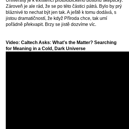
University je k existenci protofobického bosonu skeptický.
Zároveň je ale rád, že se po této částici pátrá. Bylo by prý
bláznivé to nechat být jen tak. A ještě k tomu dodává, s
jistou dramatičností, že když Příroda chce, tak umí
pořádně překvapit. Brzy se jistě dozvíme víc.
Video: Caltech Asks: What's the Matter? Searching
for Meaning in a Cold, Dark Universe