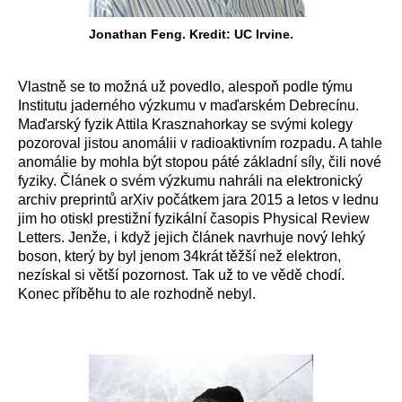
Jonathan Feng. Kredit: UC Irvine.
Vlastně se to možná už povedlo, alespoň podle týmu
Institutu jaderného výzkumu v maďarském Debrecínu.
Maďarský fyzik Attila Krasznahorkay se svými kolegy
pozoroval jistou anomálii v radioaktivním rozpadu. A tahle
anomálie by mohla být stopou páté základní síly, čili nové
fyziky. Článek o svém výzkumu nahráli na elektronický
archiv preprintů arXiv počátkem jara 2015 a letos v lednu
jim ho otiskl prestižní fyzikální časopis Physical Review
Letters. Jenže, i když jejich článek navrhuje nový lehký
boson, který by byl jenom 34krát těžší než elektron,
nezískal si větší pozornost. Tak už to ve vědě chodí.
Konec příběhu to ale rozhodně nebyl.