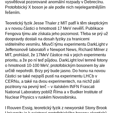
vysvětlovat pozorované anomální rozpady v Debrecínu.
Protofobický X boson je ale podle nich nejelegantnějším
řešením.
Teoretický fyzik Jesse Thaler z MIT patří k těm skeptickým
a v novou částici o hmotnosti 17 MeV nevěří. Publikace
Fengova týmu ale získala jeho pozornost. Třeba se prý už
doopravdy dostali na dosah fyziky za hranicemi
viditelného vesmíru. Mluvčí týmu experimentu DarkLight v
Jeffersonově laboratoři v Newport News, Richard Milner z
MIT, prohlásil, že 17MeV částice má v jejich experimentu
prioritu, a že po ní teď půjdou. DarkLight loví temné fotony
o hmotnosti 10-100 MeV, protofobickým bosonem by ale
určitě nepohrdli. Brzy prý bude jasno. Do honu na novou
částici se také nejspíš pustí na experimentu LHCb v
CERNu, a také na dvou experimentech, na nichž pálí
pozitrony na pevný terč – v italském INFN Frascati
National Laboratory poblíž Říma a v Budker Institute of
Nuclear Physics v ruském Novosibirsku.
I Rouven Essig, teoretický fyzik z newyorské Stony Brook