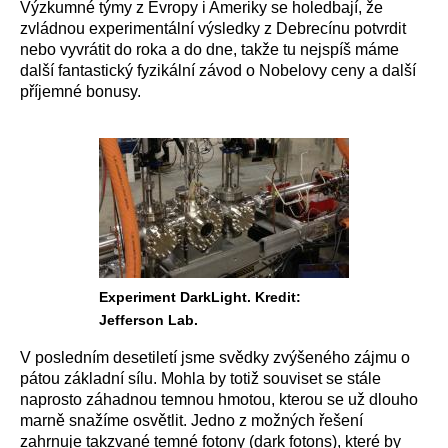
Výzkumné týmy z Evropy i Ameriky se holedbají, že
zvládnou experimentální výsledky z Debrecínu potvrdit
nebo vyvrátit do roka a do dne, takže tu nejspíš máme
další fantastický fyzikální závod o Nobelovy ceny a další
příjemné bonusy.
Experiment DarkLight. Kredit:
Jefferson Lab.
V posledním desetiletí jsme svědky zvýšeného zájmu o
pátou základní sílu. Mohla by totiž souviset se stále
naprosto záhadnou temnou hmotou, kterou se už dlouho
marně snažíme osvětlit. Jedno z možných řešení
zahrnuje takzvané temné fotony (dark fotons), které by