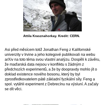
Attila Krasznahorkay. Kredit: CERN.
Asi před měsícem totiž Jonathan Feng z Kalifornské
univerzity v Irvine a jeho kolegové publikovali na webu
arXiv na toto téma svou vlastní analýzu. Dospěli k závěru,
že maďarská data nejsou v konfliktu s žádným z
předchozích experimentů, a že by doopravdy mohlo jít o
doklad existence nového bosonu, který by byl
zprostředkovatelem páté základní fyzikální síly. Feng a
spol. vytáhli experiment z Debrecínu na výsluní. A začaly
se dít věci.