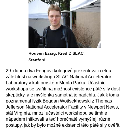
Rouven Essig. Kredit: SLAC,
Stanford.
29. dubna dva Fengovi kolegové prezentovali celou
záležitost na workshopu SLAC National Accelerator
Laboratory v kalifornském Menlo Parku. Účastníci
workshopu se tvářili na možnost existence páté síly dost
skepticky, ale myšlenka samotná je nadchla. Jak k tomu
poznamenal fyzik Bogdan Wojtsekhowski z Thomas
Jefferson National Accelerator Facility v Newport News,
stát Virginia, mnozí účastníci workshopu se tímhle
nápadem infikovali a teď horečnatě vymýšlejí různé
postupy, jak by bylo možné existenci této páté síly ověřit.