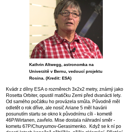
Kathrin Altwegg, astronomka na
Univerzitě v Bernu, vedoucí projektu
Rosina. (Kredit: ESA)
Kvádr z dílny ESA o rozměrech 3x2x2 metry, známý jako
Rosetta Orbiter, opustil matičku Zemi před dvanácti lety.
Od samého počátku ho provázela smůla. Původně měl
odletět o rok dříve, ale nosič Ariane 5 měl havárii
posunutím startu se okno k původnímu cíli - kometě
46P/Wirtanen, zavřelo. Mise dostala náhradní směr -
kometu 67P/Churyumov-Gerasimenko. Když se k ní po