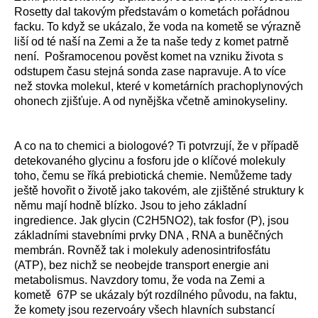
Rosetty dal takovým představám o kometách pořádnou
facku. To když se ukázalo, že voda na kometě se výrazně
liší od té naší na Zemi a že ta naše tedy z komet patrně
není. Pošramocenou pověst komet na vzniku života s
odstupem času stejná sonda zase napravuje. A to více
než stovka molekul, které v kometárních prachoplynových
ohonech zjišťuje. A od nynějška včetně aminokyseliny.
A co na to chemici a biologové? Ti potvrzují, že v případě
detekovaného glycinu a fosforu jde o klíčové molekuly
toho, čemu se říká prebiotická chemie. Nemůžeme tady
ještě hovořit o životě jako takovém, ale zjištěné struktury k
němu mají hodně blízko. Jsou to jeho základní
ingredience. Jak glycin (C2H5NO2), tak fosfor (P), jsou
základními stavebními prvky DNA , RNA a buněčných
membrán. Rovněž tak i molekuly adenosintrifosfátu
(ATP), bez nichž se neobejde transport energie ani
metabolismus. Navzdory tomu, že voda na Zemi a
kometě 67P se ukázaly být rozdílného původu, na faktu,
že komety jsou rezervoáry všech hlavních substancí