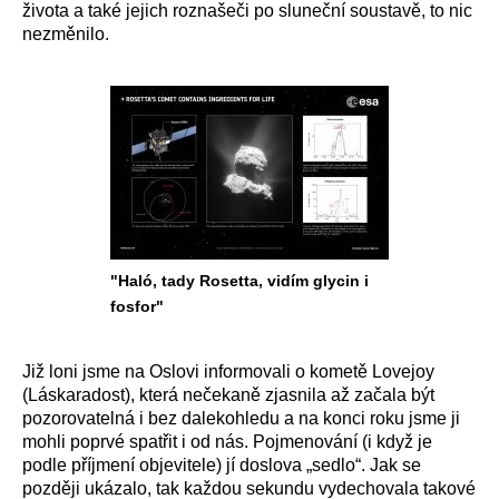
života a také jejich roznašeči po sluneční soustavě, to nic
nezměnilo.
"Haló, tady Rosetta, vidím glycin i
fosfor"
Již loni jsme na Oslovi informovali o kometě Lovejoy
(Láskaradost), která nečekaně zjasnila až začala být
pozorovatelná i bez dalekohledu a na konci roku jsme ji
mohli poprvé spatřit i od nás. Pojmenování (i když je
podle příjmení objevitele) jí doslova „sedlo“. Jak se
později ukázalo, tak každou sekundu vydechovala takové