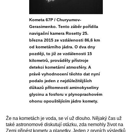
Kometa 67P / Churyumov-
Gerasimenko. Tento záběr pořídila
navigační kamera Rosetty 25.
března 2015 ze vzdálenosti 86,6 km
od kometárního jádra. O dva dny
později, to již ze vzdálenosti 15
kilometrů, prováděly přístroje
detekci kometární atmosféry. A
právě vyhodnocení těchto dat nyní
podalo jeden z nejdůležitějších
důkazů přítomnosti aminokyseliny
glycinu a fosforu v plynoprachovém
ohonu opouštějícím jádro komety.
Že na kometách je voda, se ví už dlouho. Nějaký čas už
také astronomové diskutují otázku, zda nemohly život na
Zemi přinést komety a planetky. Jeden z prvních výsledků