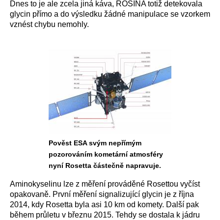
Dnes to je ale zcela jiná káva, ROSINA totiž detekovala
glycin přímo a do výsledku žádné manipulace se vzorkem
vznést chybu nemohly.
Pověst ESA svým nepřímým
pozorováním kometární atmosféry
nyní Rosetta částečně napravuje.
Aminokyselinu lze z měření prováděné Rosettou vyčíst
opakovaně. První měření signalizující glycin je z října
2014, kdy Rosetta byla asi 10 km od komety. Další pak
během průletu v březnu 2015. Tehdy se dostala k jádru