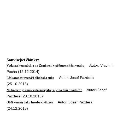
Související články:
Autor: Vladimír
Voda na kometách a na Zemi není v příbuzenském vztahu
Pecha (12.12.2014)
Autor: Josef Pazdera
Láskaradost roznáší alkohol a cukr
(25.10.2015)
Autor: Josef
Na kometě je i molekulární kyslík, a je ho tam "hodně"!
Pazdera (29.10.2015)
Autor: Josef Pazdera
Obří komety jako hrozba civilizace
(24.12.2015)