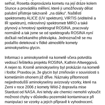
selhal, Rosetta doprovázela kometu na její dráze kolem
Slunce a prováděla měření, které ji umožňovaly dělat
palubní přístroje takzvaně „na dálku“. Naštěstí
spektrometry ALICE (UV spektrum), VIRTIS (viditelné a
IR spektrum), mikrovlnný spektrometr MIRO a také
plynový a hmotový spektrograf ROSINA, pracovaly
normálně a tak jsme se od spektrografu ROSINA nyní
dočkali nečekaného překvápka. Jednoznačně se mu
podařilo detekoval v řídké atmosféře komety
aminokyselinu glycin.
Informaci o aminokyselině na kometě včera potvrdila
vedoucí řešitelka projektu ROSINA, Kathrin Altweggová.
A nejen to. Kromě aminokyseliny byl prokázán na kometě
i fosfor. Pravdou je, že glycin byl zmiňován v souvislosti s
kometárním ohonem již dříve. Náznaky přítomnosti
nejjednodušší aminokyseliny avizovaly vzorky, které na
Zemi v roce 2006 z komety Wild-2 dopravila mise
Stardust od NASA. Ani tehdy ale chemici nemohli vyloučit
možnost chyby v důsledku pozemské kontaminace při
manipulaci se vzorky a jejich přípravě k vyhodnocení.