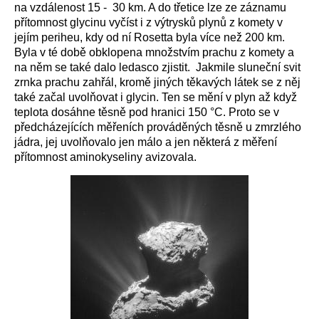
na vzdálenost 15 - 30 km. A do třetice lze ze záznamu
přítomnost glycinu vyčíst i z výtrysků plynů z komety v
jejím periheu, kdy od ní Rosetta byla více než 200 km.
Byla v té době obklopena množstvím prachu z komety a
na něm se také dalo ledasco zjistit. Jakmile sluneční svit
zrnka prachu zahřál, kromě jiných těkavých látek se z něj
také začal uvolňovat i glycin. Ten se mění v plyn až když
teplota dosáhne těsně pod hranici 150 °C. Proto se v
předcházejících měřeních prováděných těsně u zmrzlého
jádra, jej uvolňovalo jen málo a jen některá z měření
přítomnost aminokyseliny avizovala.