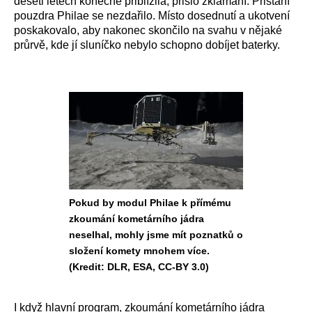
deseti letech konečně přiblížila, přišlo zklamání. Přistání
pouzdra Philae se nezdařilo. Místo dosednutí a ukotvení
poskakovalo, aby nakonec skončilo na svahu v nějaké
průrvě, kde jí sluníčko nebylo schopno dobíjet baterky.
Pokud by modul Philae k přímému
zkoumání kometárního jádra
neselhal, mohly jsme mít poznatků o
složení komety mnohem více.
(Kredit: DLR, ESA, CC-BY 3.0)
I když hlavní program, zkoumání kometárního jádra