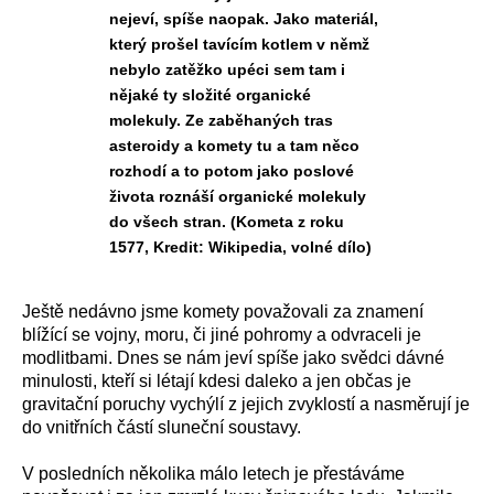
nejeví, spíše naopak. Jako materiál,
který prošel tavícím kotlem v němž
nebylo zatěžko upéci sem tam i
nějaké ty složité organické
molekuly. Ze zaběhaných tras
asteroidy a komety tu a tam něco
rozhodí a to potom jako poslové
života roznáší organické molekuly
do všech stran. (Kometa z roku
1577, Kredit: Wikipedia, volné dílo)
Ještě nedávno jsme komety považovali za znamení
blížící se vojny, moru, či jiné pohromy a odvraceli je
modlitbami. Dnes se nám jeví spíše jako svědci dávné
minulosti, kteří si létají kdesi daleko a jen občas je
gravitační poruchy vychýlí z jejich zvyklostí a nasměrují je
do vnitřních částí sluneční soustavy.
V posledních několika málo letech je přestáváme