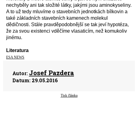
nechyběly ani tak složité látky, jakými jsou aminokyseliny.
A to už tedy mluvíme o stavebních jednotkách bílkovin a
také základních stavebních kamenech molekul
dědičnosti. Stále pravděpodobnější se tak jeví hypotéza,
že za svou existenci vděčíme vlasaticím, než komukoliv
jinému.
Literatura
ESA NEWS
Josef Pazdera
Autor:
Datum:
29.05.2016
Tisk článku