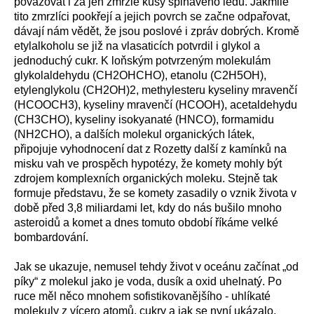
považovat i za jen zmrzlé kusy špinavého ledu. Jakmile
tito zmrzlíci pookřejí a jejich povrch se začne odpařovat,
dávají nám vědět, že jsou poslové i zpráv dobrých. Kromě
etylalkoholu se již na vlasaticích potvrdil i glykol a
jednoduchý cukr. K loňským potvrzeným molekulám
glykolaldehydu (CH2OHCHO), etanolu (C2H5OH),
etylenglykolu (CH2OH)2, methylesteru kyseliny mravenčí
(HCOOCH3), kyseliny mravenčí (HCOOH), acetaldehydu
(CH3CHO), kyseliny isokyanaté (HNCO), formamidu
(NH2CHO), a dalších molekul organických látek,
připojuje vyhodnocení dat z Rozetty další z kamínků na
misku vah ve prospěch hypotézy, že komety mohly být
zdrojem komplexních organických moleku. Stejně tak
formuje představu, že se komety zasadily o vznik života v
době před 3,8 miliardami let, kdy do nás bušilo mnoho
asteroidů a komet a dnes tomuto období říkáme velké
bombardování.
Jak se ukazuje, nemusel tehdy život v oceánu začínat „od
píky“ z molekul jako je voda, dusík a oxid uhelnatý. Po
ruce měl něco mnohem sofistikovanějšího - uhlíkaté
molekuly z vícero atomů, cukry a jak se nyní ukázalo,