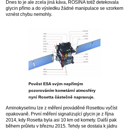
Dnes to je ale zcela jiná káva, ROSINA totiž detekovala
glycin přímo a do výsledku žádné manipulace se vzorkem
vznést chybu nemohly.
Pověst ESA svým nepřímým
pozorováním kometární atmosféry
nyní Rosetta částečně napravuje.
Aminokyselinu lze z měření prováděné Rosettou vyčíst
opakovaně. První měření signalizující glycin je z října
2014, kdy Rosetta byla asi 10 km od komety. Další pak
během průletu v březnu 2015. Tehdy se dostala k jádru