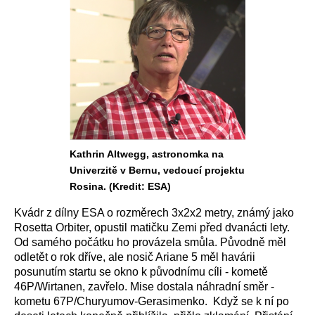
Kathrin Altwegg, astronomka na
Univerzitě v Bernu, vedoucí projektu
Rosina. (Kredit: ESA)
Kvádr z dílny ESA o rozměrech 3x2x2 metry, známý jako
Rosetta Orbiter, opustil matičku Zemi před dvanácti lety.
Od samého počátku ho provázela smůla. Původně měl
odletět o rok dříve, ale nosič Ariane 5 měl havárii
posunutím startu se okno k původnímu cíli - kometě
46P/Wirtanen, zavřelo. Mise dostala náhradní směr -
kometu 67P/Churyumov-Gerasimenko. Když se k ní po