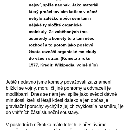
nejeví, spíše naopak. Jako materiál,
který prošel tavícím kotlem v němž
nebylo zatěžko upéci sem tam i
nějaké ty složité organické
molekuly. Ze zaběhaných tras
asteroidy a komety tu a tam něco
rozhodí a to potom jako poslové
života roznáší organické molekuly
do všech stran. (Kometa z roku
1577, Kredit: Wikipedia, volné dílo)
Ještě nedávno jsme komety považovali za znamení
blížící se vojny, moru, či jiné pohromy a odvraceli je
modlitbami. Dnes se nám jeví spíše jako svědci dávné
minulosti, kteří si létají kdesi daleko a jen občas je
gravitační poruchy vychýlí z jejich zvyklostí a nasměrují je
do vnitřních částí sluneční soustavy.
V posledních několika málo letech je přestáváme