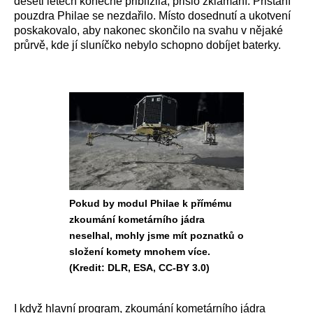
deseti letech konečně přiblížila, přišlo zklamání. Přistání
pouzdra Philae se nezdařilo. Místo dosednutí a ukotvení
poskakovalo, aby nakonec skončilo na svahu v nějaké
průrvě, kde jí sluníčko nebylo schopno dobíjet baterky.
Pokud by modul Philae k přímému
zkoumání kometárního jádra
neselhal, mohly jsme mít poznatků o
složení komety mnohem více.
(Kredit: DLR, ESA, CC-BY 3.0)
I když hlavní program, zkoumání kometárního jádra