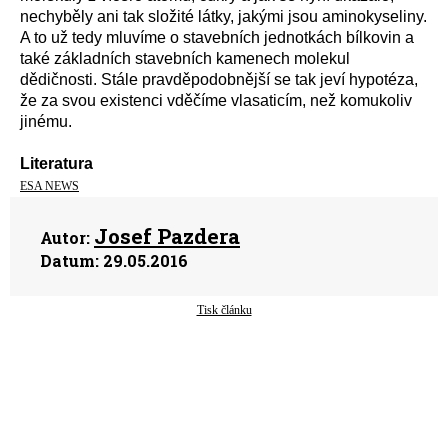
nechyběly ani tak složité látky, jakými jsou aminokyseliny.
A to už tedy mluvíme o stavebních jednotkách bílkovin a
také základních stavebních kamenech molekul
dědičnosti. Stále pravděpodobnější se tak jeví hypotéza,
že za svou existenci vděčíme vlasaticím, než komukoliv
jinému.
Literatura
ESA NEWS
Josef Pazdera
Autor:
Datum:
29.05.2016
Tisk článku