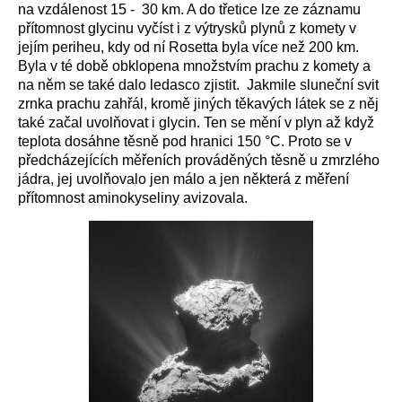
na vzdálenost 15 - 30 km. A do třetice lze ze záznamu
přítomnost glycinu vyčíst i z výtrysků plynů z komety v
jejím periheu, kdy od ní Rosetta byla více než 200 km.
Byla v té době obklopena množstvím prachu z komety a
na něm se také dalo ledasco zjistit. Jakmile sluneční svit
zrnka prachu zahřál, kromě jiných těkavých látek se z něj
také začal uvolňovat i glycin. Ten se mění v plyn až když
teplota dosáhne těsně pod hranici 150 °C. Proto se v
předcházejících měřeních prováděných těsně u zmrzlého
jádra, jej uvolňovalo jen málo a jen některá z měření
přítomnost aminokyseliny avizovala.