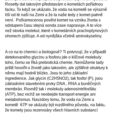
Rosetty dal takovým představám o kometách pořádnou
facku. To když se ukázalo, že voda na kometě se výrazně
liší od té naší na Zemi a že ta naše tedy z komet patrně
není. Pošramocenou pověst komet na vzniku života s
odstupem času stejná sonda zase napravuje. A to více
než stovka molekul, které v kometárních prachoplynových
ohonech zjišťuje. A od nynějška včetně aminokyseliny.
A co na to chemici a biologové? Ti potvrzují, že v případě
detekovaného glycinu a fosforu jde o klíčové molekuly
toho, čemu se říká prebiotická chemie. Nemůžeme tady
ještě hovořit o životě jako takovém, ale zjištěné struktury k
němu mají hodně blízko. Jsou to jeho základní
ingredience. Jak glycin (C2H5NO2), tak fosfor (P), jsou
základními stavebními prvky DNA , RNA a buněčných
membrán. Rovněž tak i molekuly adenosintrifosfátu
(ATP), bez nichž se neobejde transport energie ani
metabolismus. Navzdory tomu, že voda na Zemi a
kometě 67P se ukázaly být rozdílného původu, na faktu,
že komety jsou rezervoáry všech hlavních substancí