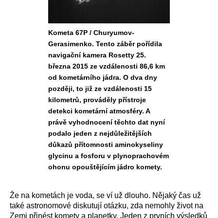
Kometa 67P / Churyumov-
Gerasimenko. Tento záběr pořídila
navigační kamera Rosetty 25.
března 2015 ze vzdálenosti 86,6 km
od kometárního jádra. O dva dny
později, to již ze vzdálenosti 15
kilometrů, prováděly přístroje
detekci kometární atmosféry. A
právě vyhodnocení těchto dat nyní
podalo jeden z nejdůležitějších
důkazů přítomnosti aminokyseliny
glycinu a fosforu v plynoprachovém
ohonu opouštějícím jádro komety.
Že na kometách je voda, se ví už dlouho. Nějaký čas už
také astronomové diskutují otázku, zda nemohly život na
Zemi přinést komety a planetky. Jeden z prvních výsledků