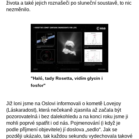
života a také jejich roznašeči po sluneční soustavě, to nic
nezměnilo.
"Haló, tady Rosetta, vidím glycin i
fosfor"
Již loni jsme na Oslovi informovali o kometě Lovejoy
(Láskaradost), která nečekaně zjasnila až začala být
pozorovatelná i bez dalekohledu a na konci roku jsme ji
mohli poprvé spatřit i od nás. Pojmenování (i když je
podle příjmení objevitele) jí doslova „sedlo“. Jak se
později ukázalo, tak každou sekundu vydechovala takové