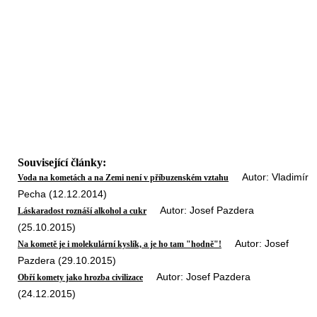
Související články:
Autor: Vladimír
Voda na kometách a na Zemi není v příbuzenském vztahu
Pecha (12.12.2014)
Autor: Josef Pazdera
Láskaradost roznáší alkohol a cukr
(25.10.2015)
Autor: Josef
Na kometě je i molekulární kyslík, a je ho tam "hodně"!
Pazdera (29.10.2015)
Autor: Josef Pazdera
Obří komety jako hrozba civilizace
(24.12.2015)