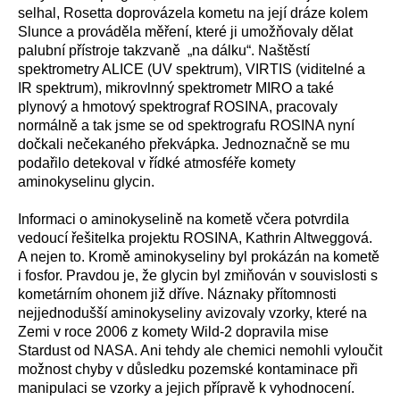
selhal, Rosetta doprovázela kometu na její dráze kolem
Slunce a prováděla měření, které ji umožňovaly dělat
palubní přístroje takzvaně „na dálku“. Naštěstí
spektrometry ALICE (UV spektrum), VIRTIS (viditelné a
IR spektrum), mikrovlnný spektrometr MIRO a také
plynový a hmotový spektrograf ROSINA, pracovaly
normálně a tak jsme se od spektrografu ROSINA nyní
dočkali nečekaného překvápka. Jednoznačně se mu
podařilo detekoval v řídké atmosféře komety
aminokyselinu glycin.
Informaci o aminokyselině na kometě včera potvrdila
vedoucí řešitelka projektu ROSINA, Kathrin Altweggová.
A nejen to. Kromě aminokyseliny byl prokázán na kometě
i fosfor. Pravdou je, že glycin byl zmiňován v souvislosti s
kometárním ohonem již dříve. Náznaky přítomnosti
nejjednodušší aminokyseliny avizovaly vzorky, které na
Zemi v roce 2006 z komety Wild-2 dopravila mise
Stardust od NASA. Ani tehdy ale chemici nemohli vyloučit
možnost chyby v důsledku pozemské kontaminace při
manipulaci se vzorky a jejich přípravě k vyhodnocení.