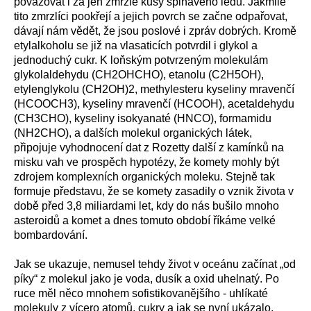
považovat i za jen zmrzlé kusy špinavého ledu. Jakmile
tito zmrzlíci pookřejí a jejich povrch se začne odpařovat,
dávají nám vědět, že jsou poslové i zpráv dobrých. Kromě
etylalkoholu se již na vlasaticích potvrdil i glykol a
jednoduchý cukr. K loňským potvrzeným molekulám
glykolaldehydu (CH2OHCHO), etanolu (C2H5OH),
etylenglykolu (CH2OH)2, methylesteru kyseliny mravenčí
(HCOOCH3), kyseliny mravenčí (HCOOH), acetaldehydu
(CH3CHO), kyseliny isokyanaté (HNCO), formamidu
(NH2CHO), a dalších molekul organických látek,
připojuje vyhodnocení dat z Rozetty další z kamínků na
misku vah ve prospěch hypotézy, že komety mohly být
zdrojem komplexních organických moleku. Stejně tak
formuje představu, že se komety zasadily o vznik života v
době před 3,8 miliardami let, kdy do nás bušilo mnoho
asteroidů a komet a dnes tomuto období říkáme velké
bombardování.
Jak se ukazuje, nemusel tehdy život v oceánu začínat „od
píky“ z molekul jako je voda, dusík a oxid uhelnatý. Po
ruce měl něco mnohem sofistikovanějšího - uhlíkaté
molekuly z vícero atomů, cukry a jak se nyní ukázalo,