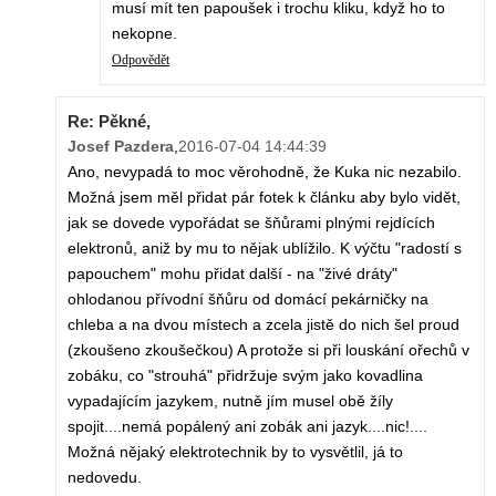
musí mít ten papoušek i trochu kliku, když ho to
nekopne.
Odpovědět
Re: Pěkné,
Josef Pazdera
,
2016-07-04 14:44:39
Ano, nevypadá to moc věrohodně, že Kuka nic nezabilo.
Možná jsem měl přidat pár fotek k článku aby bylo vidět,
jak se dovede vypořádat se šňůrami plnými rejdících
elektronů, aniž by mu to nějak ublížilo. K výčtu "radostí s
papouchem" mohu přidat další - na "živé dráty"
ohlodanou přívodní šňůru od domácí pekárničky na
chleba a na dvou místech a zcela jistě do nich šel proud
(zkoušeno zkoušečkou) A protože si při louskání ořechů v
zobáku, co "strouhá" přidržuje svým jako kovadlina
vypadajícím jazykem, nutně jím musel obě žíly
spojit....nemá popálený ani zobák ani jazyk....nic!....
Možná nějaký elektrotechnik by to vysvětlil, já to
nedovedu.