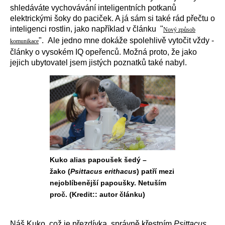
shledáváte vychovávání inteligentních potkanů
elektrickými šoky do paciček. A já sám si také rád přečtu o
inteligenci rostlin, jako například v článku "
Nový způsob
". Ale jedno mne dokáže spolehlivě vytočit vždy -
komunikace
články o vysokém IQ opeřenců. Možná proto, že jako
jejich ubytovatel jsem jistých poznatků také nabyl.
Kuko alias papoušek šedý –
žako (
Psittacus erithacus
) patří mezi
nejoblíbenější papoušky. Netuším
proč. (Kredit:: autor článku)
Náš Kuko, což je přezdívka, správně křestním
Psittacus
,