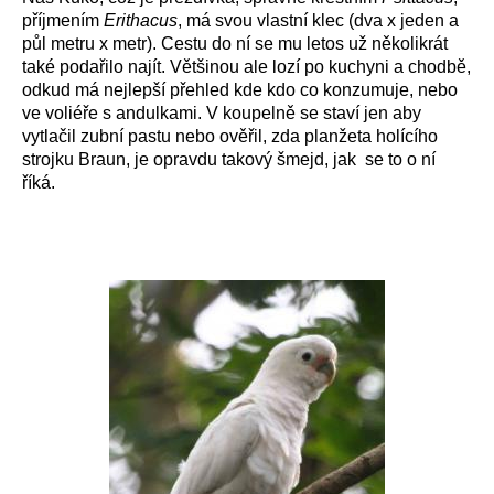
příjmením
Erithacus
, má svou vlastní klec (dva x jeden a
půl metru x metr). Cestu do ní se mu letos už několikrát
také podařilo najít. Většinou ale lozí po kuchyni a chodbě,
odkud má nejlepší přehled kde kdo co konzumuje, nebo
ve voliéře s andulkami. V koupelně se staví jen aby
vytlačil zubní pastu nebo ověřil, zda planžeta holícího
strojku Braun, je opravdu takový šmejd, jak se to o ní
říká.