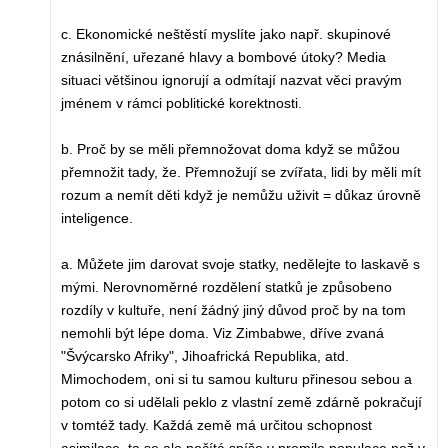
c. Ekonomické neštěstí myslíte jako např. skupinové
znásilnění, uřezané hlavy a bombové útoky? Media
situaci většinou ignorují a odmítají nazvat věci pravým
jménem v rámci poblitické korektnosti.
b. Proč by se měli přemnožovat doma když se můžou
přemnožit tady, že. Přemnožují se zvířata, lidi by měli mít
rozum a nemít děti když je nemůžu uživit = důkaz úrovně
inteligence.
a. Můžete jim darovat svoje statky, nedělejte to laskavě s
mými. Nerovnoměrné rozdělení statků je způsobeno
rozdíly v kultuře, není žádný jiný důvod proč by na tom
nemohli být lépe doma. Viz Zimbabwe, dříve zvaná
"Švýcarsko Afriky", Jihoafrická Republika, atd.
Mimochodem, oni si tu samou kulturu přinesou sebou a
potom co si udělali peklo z vlastní země zdárně pokračují
v tomtéž tady. Každá země má určitou schopnost