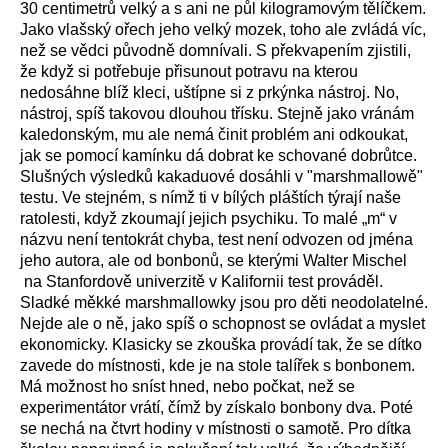
30 centimetrů velký a s ani ne půl kilogramovým tělíčkem.
Jako vlašský ořech jeho velký mozek, toho ale zvládá víc,
než se vědci původně domnívali. S překvapením zjistili,
že když si potřebuje přisunout potravu na kterou
nedosáhne blíž kleci, uštípne si z prkýnka nástroj. No,
nástroj, spíš takovou dlouhou třísku. Stejně jako vránám
kaledonským, mu ale nemá činit problém ani odkoukat,
jak se pomocí kamínku dá dobrat ke schované dobrůtce.
Slušných výsledků kakaduové dosáhli v "marshmallowě"
testu. Ve stejném, s nímž ti v bílých pláštích týrají naše
ratolesti, když zkoumají jejich psychiku. To malé „m“ v
názvu není tentokrát chyba, test není odvozen od jména
jeho autora, ale od bonbonů, se kterými Walter Mischel
na Stanfordově univerzitě v Kalifornii test prováděl.
Sladké měkké marshmallowky jsou pro děti neodolatelné.
Nejde ale o ně, jako spíš o schopnost se ovládat a myslet
ekonomicky. Klasicky se zkouška provádí tak, že se dítko
zavede do místnosti, kde je na stole talířek s bonbonem.
Má možnost ho sníst hned, nebo počkat, než se
experimentátor vrátí, čímž by získalo bonbony dva. Poté
se nechá na čtvrt hodiny v místnosti o samotě. Pro dítka