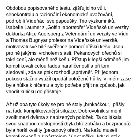
Obdobou popisovaného testu, zjišťujícího vůli,
sebekontrolu a racionální ekonomické uvažování,
podrobili Vídeňáci své papoušky. Trio výzkumníků,
Isabelle Laumer z „Goffin laboratoře“ Vídeňské univerzity,
doktorka Alice Auersperg z Veterinární univerzity ve Vídni
a Thomas Bugnyar profesor na Vídeňské univerzitě,
motivovali své bílé svěřence pomocí oříšků kešu. Jsou
pro ně jakýmsi vrcholem slasti. Pekanových ořechů si
také cení, ale méně než kešu. Přístup k lepší odměně jim
komplikovali celou řadou narafičeností a při tom
sledovali, zda se pták rozhodl „správně“. Při jednom
pokusu stačilo využít opodál položené hůlky, v jiném zase
byla hůlka k ničemu a bylo potřeba přijít na způsob, jak
vhodit kuličku do přístroje.
Až už oba tyto úkoly se pro ně staly „brnkačkou“, přišly
na řadu komplikovanější situace. Dobrovolník si mohl
zvolit mezi dvěma z nabízených položek. Ta co lákala
svou snadnou dostupností (byla blíž zobáku a bezpracná)
byla horší kvality (pekanový ořech). Na kešu museli
komplikovaně a s nástrojem. V okamžiku, kdy si pták