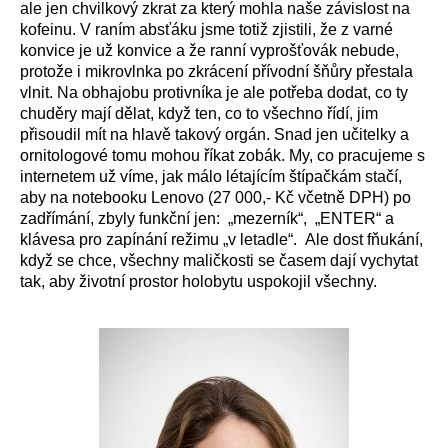
ale jen chvilkový zkrat za který mohla naše závislost na
kofeinu. V raním absťáku jsme totiž zjistili, že z varné
konvice je už konvice a že ranní vyprošťovák nebude,
protože i mikrovlnka po zkrácení přívodní šňůry přestala
vlnit. Na obhajobu protivníka je ale potřeba dodat, co ty
chuděry mají dělat, když ten, co to všechno řídí, jim
přisoudil mít na hlavě takový orgán. Snad jen učitelky a
ornitologové tomu mohou říkat zobák. My, co pracujeme s
internetem už víme, jak málo létajícím štípačkám stačí,
aby na notebooku Lenovo (27 000,- Kč včetně DPH) po
zadřímání, zbyly funkční jen: „mezerník“, „ENTER“ a
klávesa pro zapínání režimu „v letadle“. Ale dost fňukání,
když se chce, všechny maličkosti se časem dají vychytat
tak, aby životní prostor holobytu uspokojil všechny.