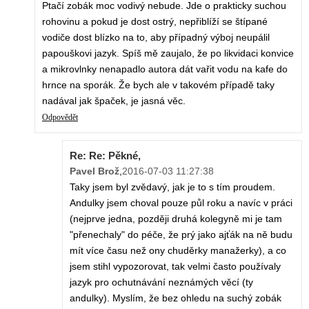
Ptačí zobák moc vodivý nebude. Jde o prakticky suchou
rohovinu a pokud je dost ostrý, nepřiblíží se štípané
vodiče dost blízko na to, aby případný výboj neupálil
papouškovi jazyk. Spíš mě zaujalo, že po likvidaci konvice
a mikrovlnky nenapadlo autora dát vařit vodu na kafe do
hrnce na sporák. Že bych ale v takovém případě taky
nadával jak špaček, je jasná věc.
Odpovědět
Re: Re: Pěkné,
Pavel Brož
,
2016-07-03 11:27:38
Taky jsem byl zvědavý, jak je to s tím proudem.
Andulky jsem choval pouze půl roku a navíc v práci
(nejprve jedna, později druhá kolegyně mi je tam
"přenechaly" do péče, že prý jako ajťák na ně budu
mít více času než ony chuděrky manažerky), a co
jsem stihl vypozorovat, tak velmi často používaly
jazyk pro ochutnávání neznámých věcí (ty
andulky). Myslím, že bez ohledu na suchý zobák