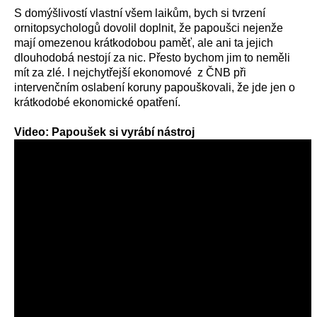
S domýšlivostí vlastní všem laikům, bych si tvrzení
ornitopsychologů dovolil doplnit, že papoušci nejenže
mají omezenou krátkodobou paměť, ale ani ta jejich
dlouhodobá nestojí za nic. Přesto bychom jim to neměli
mít za zlé. I nejchytřejší ekonomové z ČNB při
intervenčním oslabení koruny papouškovali, že jde jen o
krátkodobé ekonomické opatření.
Video: Papoušek si vyrábí nástroj