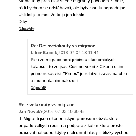
Máme tady přes blok snědé migranty původem z Indie,
rádi bychom se odstěhovali, ale byty jsou tu neprodejné.
Uklidnil jste mne že to je jen lokální.
Díky
Odpovědět
Re: Re: svetakouty vs migrace
Libor Supcik
,
2016-07-04 13:11:44
Pisu ze migrace neni pricinou ekonomickych
kolapsu...to ze jsou Cesi nervozni z Cikanu s tim
primo nesouvisi. ''Prinos'' je relativni zavisi na uhlu
a momentalnim nalozeni.
Odpovědět
Re: svetakouty vs migrace
Jan Novák9
,
2016-07-03 10:30:45
d. Migranti jsou ekonomickým přínosem obzvláště v
případě velkých rodin na podpoře z kultur které prostě
pracovat nebudou kdyby měli umřít hlady = blízký východ.