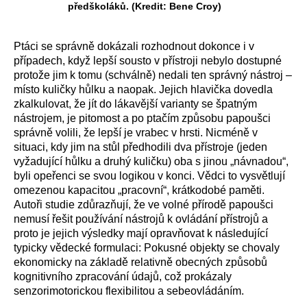
předškoláků. (Kredit: Bene Croy)
Ptáci se správně dokázali rozhodnout dokonce i v
případech, když lepší sousto v přístroji nebylo dostupné
protože jim k tomu (schválně) nedali ten správný nástroj –
místo kuličky hůlku a naopak. Jejich hlavička dovedla
zkalkulovat, že jít do lákavější varianty se špatným
nástrojem, je pitomost a po ptačím způsobu papoušci
správně volili, že lepší je vrabec v hrsti. Nicméně v
situaci, kdy jim na stůl předhodili dva přístroje (jeden
vyžadující hůlku a druhý kuličku) oba s jinou „návnadou“,
byli opeřenci se svou logikou v konci. Vědci to vysvětlují
omezenou kapacitou „pracovní“, krátkodobé paměti.
Autoři studie zdůrazňují, že ve volné přírodě papoušci
nemusí řešit používání nástrojů k ovládání přístrojů a
proto je jejich výsledky mají opravňovat k následující
typicky vědecké formulaci: Pokusné objekty se chovaly
ekonomicky na základě relativně obecných způsobů
kognitivního zpracování údajů, což prokázaly
senzorimotorickou flexibilitou a sebeovládáním.