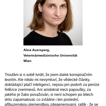
Alice Auersperg,
Veterinärmedizinische Universität
Wien
Troufám si o sobě tvrdit, že jsem dalek konspiračním
teoriím. Ale nikdo mi nevymluví, že vědecké články,
dokládající ptačí inteligenci, nejsou jen podvrh za peníze
řetězce zverimexů. Ani aristokrat mezi papoušky, za
jakého je žako považován, si není schopen po létech
drilu zapamatovat, co zvládne i ten poslední,
příbuzenskou plemenitbou zdegenerovaný, ratlík - že se