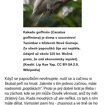
Kakadu goffinův (
Cacatua
goffiniana
) je doma v souostroví
Tanimbar v blízkosti Nové Guineje.
Ze všech papoušků žije asi nejdéle,
údajně až okolo 110 let. Možná
proto, že umí ekonomicky myslet).
(Kredit: Lip Kee Yap, CC BY-SA 2.0,
Wikipedia)
Když se papouškům nevěnujete, nudí se a začnou si
škubat peří na hrudi. Jakmile s tím jednou začnou, máte
nadosmrti „poptákách“. Proto je prý dobré brát je třeba i
na záchod, kde se jim může člověk věnovat, aniž by měl
ztrátový čas. Rada moudrých už ale neříká, co tam s ním
máte dělat. Vymyslel jsem hru - zhasnout a ve tmě se ho