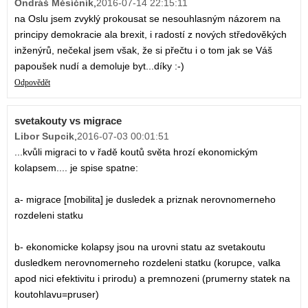
Ondráš Měsíčník
,
2016-07-14 22:15:11
na Oslu jsem zvyklý prokousat se nesouhlasným názorem na
principy demokracie ala brexit, i radostí z nových středověkých
inženýrů, nečekal jsem však, že si přečtu i o tom jak se Váš
papoušek nudí a demoluje byt...díky :-)
Odpovědět
svetakouty vs migrace
Libor Supcik
,
2016-07-03 00:01:51
...kvůli migraci to v řadě koutů světa hrozí ekonomickým
kolapsem.... je spise spatne:
a- migrace [mobilita] je dusledek a priznak nerovnomerneho
rozdeleni statku
b- ekonomicke kolapsy jsou na urovni statu az svetakoutu
dusledkem nerovnomerneho rozdeleni statku (korupce, valka
apod nici efektivitu i prirodu) a premnozeni (prumerny statek na
koutohlavu=pruser)