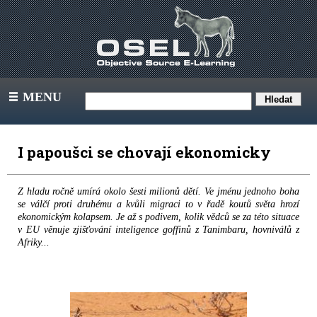
MENU
III
I papoušci se chovají ekonomicky
Z hladu ročně umírá okolo šesti milionů dětí. Ve jménu jednoho boha
se válčí proti druhému a kvůli migraci to v řadě koutů světa hrozí
ekonomickým kolapsem. Je až s podivem, kolik vědců se za této situace
v EU věnuje zjišťování inteligence goffinů z Tanimbaru, hovniválů z
Afriky...