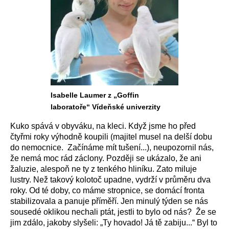
Isabelle Laumer z „Goffin
laboratoře“ Vídeňské univerzity
Kuko spává v obyváku, na kleci. Když jsme ho před
čtyřmi roky výhodně koupili (majitel musel na delší dobu
do nemocnice. Začínáme mít tušení...), neupozornil nás,
že nemá moc rád záclony. Později se ukázalo, že ani
žaluzie, alespoň ne ty z tenkého hliníku. Zato miluje
lustry. Než takový kolotoč upadne, vydrží v průměru dva
roky. Od té doby, co máme stropnice, se domácí fronta
stabilizovala a panuje příměří. Jen minulý týden se nás
sousedé oklikou nechali ptát, jestli to bylo od nás? Že se
jim zdálo, jakoby slyšeli: „Ty hovado! Já tě zabiju...“ Byl to