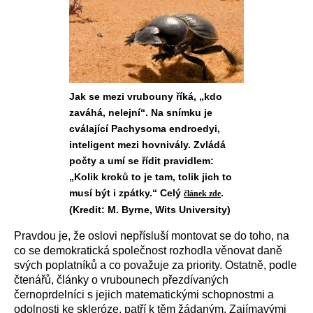
Jak se mezi vrubouny říká, „kdo
zaváhá, nelejní“. Na snímku je
cválající Pachysoma endroedyi,
inteligent mezi hovnivály. Zvládá
počty a umí se řídit pravidlem:
„Kolik kroků to je tam, tolik jich to
musí být i zpátky.“ Celý
.
článek zde
(Kredit: M. Byrne, Wits University)
Pravdou je, že oslovi nepřísluší montovat se do toho, na
co se demokratická společnost rozhodla věnovat daně
svých poplatníků a co považuje za priority. Ostatně, podle
čtenářů, články o vrubounech přezdívaných
černoprdelníci s jejich matematickými schopnostmi a
odolnosti ke skleróze, patří k těm žádaným. Zajímavými