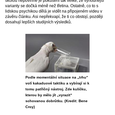
školou nepovinné je pokušení tak velké, že výhodnější
varianty se dočká méně než třetina. Ostatně, co to s
lidskou psychikou dělá je vidět na připojeném videu v
závěru článku. Asi nepřekvapí, že ti co obstojí, později
dosahují lepších studijních výsledků.
Podle momentální situace na „trhu“
volí kakaduové taktiku a vybírají si k
tomu patřičný nástroj. Zde kuličku,
kterou by mělo jít „vyrazit“
schovanou dobrůtku. (Kredit: Bene
Croy)