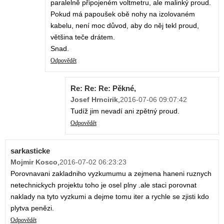
paralelně připojeném voltmetru, ale malinký proud.
Pokud má papoušek obě nohy na izolovaném
kabelu, není moc důvod, aby do něj tekl proud,
většina teče drátem.
Snad.
Odpovědět
Re: Re: Re: Pěkné,
Josef Hrncirik
,
2016-07-06 09:07:42
Tudíž jim nevadí ani zpětný proud.
Odpovědět
sarkasticke
Mojmir Kosco
,
2016-07-02 06:23:23
Porovnavani zakladniho vyzkumumu a zejmena haneni ruznych
netechnickych projektu toho je osel plny .ale staci porovnat
naklady na tyto vyzkumi a dejme tomu iter a rychle se zjisti kdo
plytva penězi.
Odpovědět