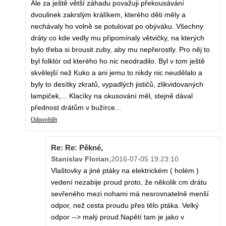
Ale za ještě větší záhadu považuji překousávání
dvoulinek zakrslým králíkem, kterého děti měly a
nechávaly ho volně se potulovat po obýváku. Všechny
dráty co kde vedly mu připomínaly větvičky, na kterých
bylo třeba si brousit zuby, aby mu nepřerostly. Pro něj to
byl folklór od kterého ho nic neodradilo. Byl v tom ještě
skvělejší než Kuko a ani jemu to nikdy nic neudělalo a
byly to desítky zkratů, vypadlých jističů, zlikvidovaných
lampiček,... Klacíky na okusování měl, stejně dával
přednost drátům v bužírce...
Odpovědět
Re: Re: Pěkné,
Stanislav Florian
,
2016-07-05 19:23:10
Vlaštovky a jiné ptáky na elektrickém ( holém )
vedení nezabije proud proto, že několik cm drátu
sevřeného mezi nohami má nesrovnatelně menší
odpor, než cesta proudu přes tělo ptáka. Velký
odpor --> malý proud.Napětí tam je jako v