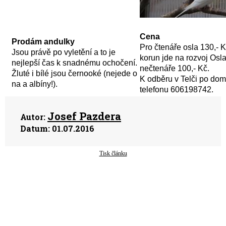
Cena
Prodám andulky
Pro čtenáře osla 130,- Kč
Jsou právě po vyletění a to je
korun jde na rozvoj Osla
nejlepší čas k snadnému ochočení.
nečtenáře 100,- Kč.
Žluté i bílé jsou černooké (nejede o
K odběru v Telči po dom
na a albíny!).
telefonu 606198742.
Josef Pazdera
Autor:
Datum:
01.07.2016
Tisk článku