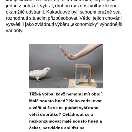
jednu z položek vybral, druhou možnost volby zřízenec
okamžitě odstranil. Kakaduové byli schopni pružně svá
rozhodnutí situacím přizpůsobovat. Vědci jejich chování
vysvětlili jako zvládnutí výběru „ekonomicky“ výhodnější
varianty.
Těžká volba, když nemohu mít obojí.
Malé sousto hned? Nebo zariskovat
a věřit si že se mi podaří vyšťourat
větší dobrůtku? Ovládnout se a
nezkonzumovat malé sousto hned a
čekat, nezvládne ani třetina