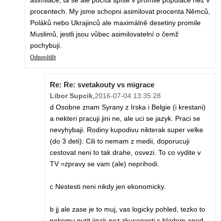
asimilace, ta se ale počítá spíše v promile populace než v
procentech. My jsme schopni asimilovat procenta Němců,
Poláků nebo Ukrajinců ale maximálně desetiny promile
Muslimů, jestli jsou vůbec asimilovatelní o čemž
pochybuji.
Odpovědět
Re: Re: svetakouty vs migrace
Libor Supcik
,
2016-07-04 13:35:28
d Osobne znam Syrany z Irska i Belgie (i krestani)
a nekteri pracuji jini ne, ale uci se jazyk. Praci se
nevyhybaji. Rodiny kupodivu nikterak super velke
(do 3 deti). Cili to nemam z medii, doporucuji
cestovat neni to tak drahe, osvezi. To co vydite v
TV =zpravy se vam (ale) neprihodi.
c Nestesti neni nikdy jen ekonomicky.
b jj ale zase je to muj, vas logicky pohled, tezko to
nekomu nutit jinak nez zkusenosti s hladem apod