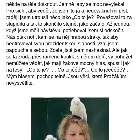
někde na těle dotknout. Jemně aby se moc nevylekal.
Pro sichr, aby věděl, že jsem to já a neucvaknul mi prst,
raději jsem utrousil něco jako „Co to je?“ Považoval to za
stupiditu a tak to skončilo stejně, jako začalo. Až jednou,
když jsme měli návštěvu, potřeboval jsem si odskočit.
Náš pták noh, kam se na něj hrabou straky, tak aby
neotravoval svou prezidentskou slabostí, vzal jsem
papoucha s sebou. Zcela jistě jsem nezhasínal. Ale jak
se ta zrůda přes rameno koukla směrem dolů, vy bohužel
nemůžete vědět, jak mají žakové mocný hlas, spustil jak
na lesy: „Co to jé? …. Co to jééé?“… Co to jéééééé?…
Mým hlasem, pochopitelně. Jsou věci, které Pražákům
nevysvětlíte.