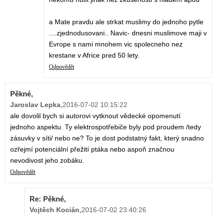
a Mate pravdu ale strkat muslimy do jednoho pytle
....zjednodusovani.. Navic- dnesni muslimove maji v
Evrope s nami mnohem vic spolecneho nez
krestane v Africe pred 50 lety.
Odpovědět
Pěkné,
Jaroslav Lepka
,
2016-07-02 10:15:22
ale dovolil bych si autorovi vytknout vědecké opomenutí
jednoho aspektu. Ty elektrospotřebiče byly pod proudem /tedy
zásuvky v síti/ nebo ne? To je dost podstatný fakt, který snadno
ozřejmí potenciální přežití ptáka nebo aspoň značnou
nevodivost jeho zobáku.
Odpovědět
Re: Pěkné,
Vojtěch Kocián
,
2016-07-02 23:40:26