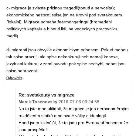
c- migrace je zvlaste pricinou tragedii(tonuti a nervosita);
ekonomickeho nestesti spise jen na urovni pod svetakoutem
(lokalni). Migrace pomaha fearmongeringu (hromadeni
politickych kapitalu a blbnuti lidi, ba vedeckych pracovniku,
medii)
d- migranti jsou obvykle ekonomickym prinosem. Pokud mohou
tak spise pracuji, ale spise nekonkuruji neb nemaji konexe,
jazyk ani kulturu; v zemi puvodu pak spise nechybi, nebot jsou
spise nahrazeni.
Odpovědět
Re: svetakouty vs migrace
Marek Tosenovsky
,
2016-07-03 03:24:58
No to jste mne uklidnil, že migrace je jen nerovnoměrným
rozdělením statků a ne svaté války a ideologií.
Hned jsem klidnější, že to jsou pro Evropu přínosem a že
jsou prospěšní.