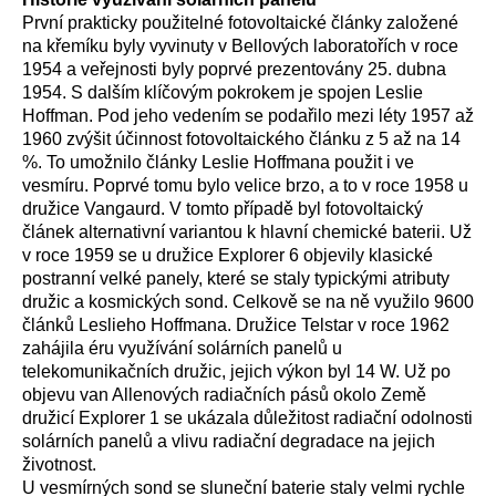
První prakticky použitelné fotovoltaické články založené
na křemíku byly vyvinuty v Bellových laboratořích v roce
1954 a veřejnosti byly poprvé prezentovány 25. dubna
1954. S dalším klíčovým pokrokem je spojen Leslie
Hoffman. Pod jeho vedením se podařilo mezi léty 1957 až
1960 zvýšit účinnost fotovoltaického článku z 5 až na 14
%. To umožnilo články Leslie Hoffmana použit i ve
vesmíru. Poprvé tomu bylo velice brzo, a to v roce 1958 u
družice Vangaurd. V tomto případě byl fotovoltaický
článek alternativní variantou k hlavní chemické baterii. Už
v roce 1959 se u družice Explorer 6 objevily klasické
postranní velké panely, které se staly typickými atributy
družic a kosmických sond. Celkově se na ně využilo 9600
článků Leslieho Hoffmana. Družice Telstar v roce 1962
zahájila éru využívání solárních panelů u
telekomunikačních družic, jejich výkon byl 14 W. Už po
objevu van Allenových radiačních pásů okolo Země
družicí Explorer 1 se ukázala důležitost radiační odolnosti
solárních panelů a vlivu radiační degradace na jejich
životnost.
U vesmírných sond se sluneční baterie staly velmi rychle