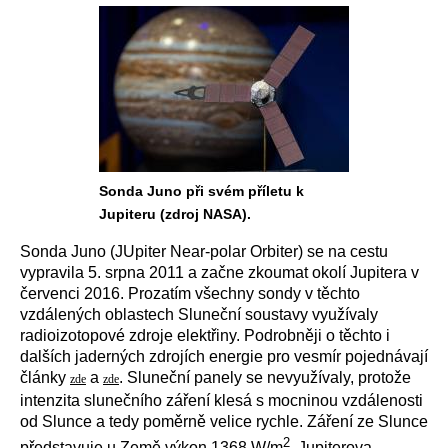
Sonda Juno při svém příletu k
Jupiteru (zdroj NASA).
Sonda Juno (
JUpiter Near-polar Orbiter
) se na cestu
vypravila 5. srpna 2011 a začne zkoumat okolí Jupitera v
červenci 2016. Prozatím všechny sondy v těchto
vzdálených oblastech Sluneční soustavy využívaly
radioizotopové zdroje elektřiny. Podrobněji o těchto i
dalších jaderných zdrojích energie pro vesmír pojednávají
články
a
. Sluneční panely se nevyužívaly, protože
zde
zde
intenzita slunečního záření klesá s mocninou vzdálenosti
od Slunce a tedy poměrně velice rychle. Záření ze Slunce
2
představuje u Země výkon 1368 W/m
. Jupiterova