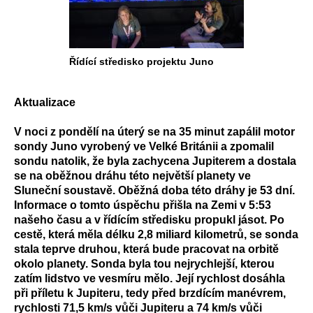
Řídící středisko projektu Juno
Aktualizace
V noci z pondělí na úterý se na 35 minut zapálil motor
sondy Juno vyrobený ve Velké Británii a zpomalil
sondu natolik, že byla zachycena Jupiterem a dostala
se na oběžnou dráhu této největší planety ve
Sluneční soustavě. Oběžná doba této dráhy je 53 dní.
Informace o tomto úspěchu přišla na Zemi v 5:53
našeho času a v řídícím středisku propukl jásot. Po
cestě, která měla délku 2,8 miliard kilometrů, se sonda
stala teprve druhou, která bude pracovat na orbitě
okolo planety. Sonda byla tou nejrychlejší, kterou
zatím lidstvo ve vesmíru mělo. Její rychlost dosáhla
při příletu k Jupiteru, tedy před brzdícím manévrem,
rychlosti 71,5 km/s vůči Jupiteru a 74 km/s vůči