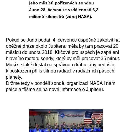
jeho měsíců pořízených sondou
Juno 28. června ze vzdálenosti 6,2
milionů kilometrů (zdroj NASA).
Pokud se Juno podaří 4. července úspěšně zakotvit na
oběžné dráze okolo Jupitera, měla by tam pracovat 20
měsíců do února 2018. Klíčové pro úspěch je zapálení
hlavního motoru sondy, který by měl pracovat 35 minut.
Musí se také dostat na správnou dráhu, aby nedošlo
k poškození příliš silnou radiací v radiačních pásech
planety.
Držme tedy v pondělí sondě, organizaci NASA i nám
palce a těšme se na nové informace o Jupiteru.