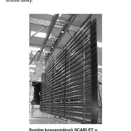
vlnové délky.
Systém koncentrátorů SCARLET u