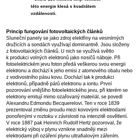
této energie klesá s kvadrátem
vzdálenosti.
Princip fungování fotovoltaických článků
Sluneční panely se jako zdroj elektřiny na vesmírných
družicích a sondách využívají dominantně. Jsou složeny
z fotovoltaických článků. U nich se využívá světlo
k produkci volných elektronů jako nosičů náboje. Při
fotoelektrickém jevu foton předá veškerou svou energii
elektronu a dochází k jeho emisi z atomového obalu nebo
z vodivostního pásu kovu. Dochází tak k produkci
elektronů, případně párů elektronu a iontu. První
pozorování vnějšího fotoelektrického jevu, při kterém se
elektrony emitují mimo ozařovaný materiál, se povedl
Alexandru Edmondu Becquerelovi. Ten v roce 1839
prezentoval změnu proudu mezi kovovými elektrodami
ponořenými v roztoku v závislosti na intenzitě osvětlení.
V roce 1887 pak Heinrich Rudolf Hertz pozoroval, že
elektrický výboj v plynu vznikne snadněji mezi
elektrodami při ozáření plynu ultrafialovým zářením.