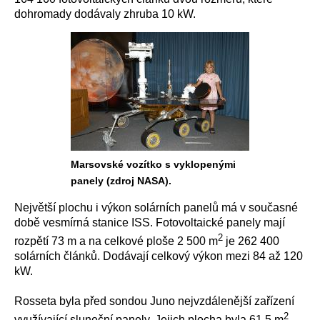
dohromady dodávaly zhruba 10 kW.
Marsovské vozítko s vyklopenými
panely (zdroj NASA).
Největší plochu i výkon solárních panelů má v současné
době vesmírná stanice ISS. Fotovoltaické panely mají
2
rozpětí 73 m a na celkové ploše 2 500 m
je 262 400
solárních článků. Dodávají celkový výkon mezi 84 až 120
kW.
Rosseta byla před sondou Juno nejvzdálenější zařízení
2
využívající sluneční panely. Jejich plocha byla 61,5 m
.