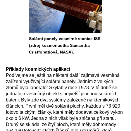
Solární panely vesmírné stanice ISS
(zdroj kosmonautka Samantha
Cristforettiová, NASA).
Příklady kosmických aplikací
Podívejme se ještě na některá další zajímavá vesmírná
zařízení využívající solární panely. Jedním z velkých
zlomů byla laboratoř Skylab v roce 1973. V té době se
jednalo o vesmírný objekt s největší plochou solárních
baterií. Byly zde dva systémy založené na křemíkových
článcích. První měl dvě solární plochy, každou s 73 920
fotovoltaickými články, které měly dodávat celkový výkon
okolo 6 kW. Jedna z nich však byla zničena při startu.
Druhý se skládal ze čtyř ploch, které měly dohromady
164 160 fotovoltaických článků dvou rozměrů, které