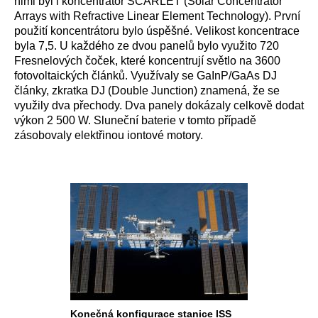
nimi byl i koncentrátor SCARLET (Solar Concentrator
Arrays with Refractive Linear Element Technology). První
použití koncentrátoru bylo úspěšné. Velikost koncentrace
byla 7,5. U každého ze dvou panelů bylo využito 720
Fresnelových čoček, které koncentrují světlo na 3600
fotovoltaických článků. Využívaly se GaInP/GaAs DJ
články, zkratka DJ (Double Junction) znamená, že se
využily dva přechody. Dva panely dokázaly celkově dodat
výkon 2 500 W. Sluneční baterie v tomto případě
zásobovaly elektřinou iontové motory.
Konečná konfigurace stanice ISS