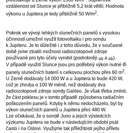
vzdálenost od Slunce je přibližně 5,2 krát větší. Hodnota
2
výkonu u Jupitera je tedy přibližně 50 W/m
.
Pokrok ve vývoji lehkých slunečních panelů s vysokou
účinností umožnil využít fotovoltaiku i pro sondu
k Jupiteru. Je to důležité i z toho důvodu, že v současné
době jsme ztratili možnost radioizotopové zdroje
používané pro tyto účely vyrobit (podrobněji
a
).
zde
zde
V případě využití Slunce jsou pro potřebný výkon nutné tři
2
panely slunečních baterií s celkovou plochou přes 60 m
.
U Země dodávaly 14 000 W a u Jupitera to bude 420 W,
což je zhruba o 100 W méně, než dodávaly dva
radioizotopové zdroje sondy Galileo. Je však třeba zmínit,
že část poklesu je v tomto případě způsobena radiačním
poškozením panelů. Kdyby k němu nedocházelo, byl by
výkon slunečních panelů u Jupitera přes 480 W.
Lze očekávat, že o sondě Juno a jejich výsledcích
výzkumu Jupitera se bude v následujícím období psát
často i na Oslovi. Využijme tak příležitosti jejího příletu