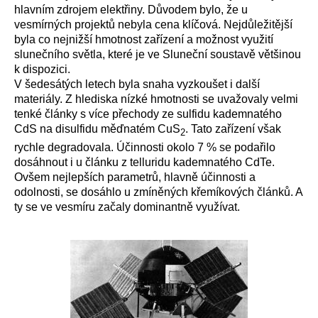
hlavním zdrojem elektřiny. Důvodem bylo, že u
vesmírných projektů nebyla cena klíčová. Nejdůležitější
byla co nejnižší hmotnost zařízení a možnost využití
slunečního světla, které je ve Sluneční soustavě většinou
k dispozici.
V šedesátých letech byla snaha vyzkoušet i další
materiály. Z hlediska nízké hmotnosti se uvažovaly velmi
tenké články s více přechody ze sulfidu kademnatého
CdS na disulfidu měďnatém CuS
. Tato zařízení však
2
rychle degradovala. Účinnosti okolo 7 % se podařilo
dosáhnout i u článku z telluridu kademnatého CdTe.
Ovšem nejlepších parametrů, hlavně účinnosti a
odolnosti, se dosáhlo u zmíněných křemíkových článků. A
ty se ve vesmíru začaly dominantně využívat.