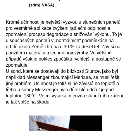
(zdroj NASA).
Kromě účinnosti je největší vyzvou u slunečních panelů
pro vesmírné aplikace zvýšení radiační odolnosti a
zpomalení procesu degradace a snižování výkonu. To je
u současných panelů v „normálních“ podmínkách na
orbitě okolo Země zhruba o 30 % za deset let. Závisí na
použitém materiálu a technologii výroby. Ve většině
případů však je pokles zpočátku rychlejší a postupně se
zpomaluje.
U sond, které se dostávají do blízkosti Slunce, jako byl
například Messenger zkoumající Merkura, se musí řešit
jiný problém. Účinnost je totiž silně závislá na teplotě a
třeba u sondy Messenger bylo důležité udržet je pod
teplotou 130˚C. Velmi vysoká intenzita slunečního záření
je tak spíše na škodu.