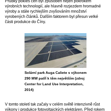
Prudký pokles cen byl způsoben nejen pokrokem
výrobních technologií, ale hlavně rozjezdem hromadné
výroby a stále rychlejším zvyšováním množství
vyrobených článků. Dalším faktorem byl přesun velké
části produkce do Číny.
Solární park Auga Caliete s výkonem
290 MW patří k těm největším (zdroj
Center for Land Use Interpretation,
2014)
V tomto století tak začaly v celém světě intenzivně růst
výkony i produkce fotovoltaických elektráren. Před rokem