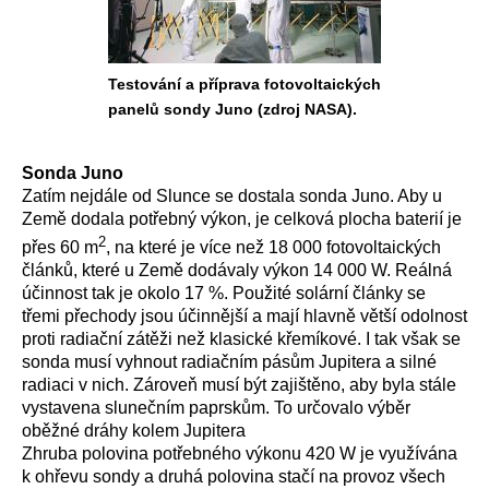
Testování a příprava fotovoltaických
panelů sondy Juno (zdroj NASA).
Sonda Juno
Zatím nejdále od Slunce se dostala sonda Juno. Aby u
Země dodala potřebný výkon, je celková plocha baterií je
2
přes 60 m
, na které je více než 18 000 fotovoltaických
článků, které u Země dodávaly výkon 14 000 W. Reálná
účinnost tak je okolo 17 %. Použité solární články se
třemi přechody jsou účinnější a mají hlavně větší odolnost
proti radiační zátěži než klasické křemíkové. I tak však se
sonda musí vyhnout radiačním pásům Jupitera a silné
radiaci v nich. Zároveň musí být zajištěno, aby byla stále
vystavena slunečním paprskům. To určovalo výběr
oběžné dráhy kolem Jupitera
Zhruba polovina potřebného výkonu 420 W je využívána
k ohřevu sondy a druhá polovina stačí na provoz všech