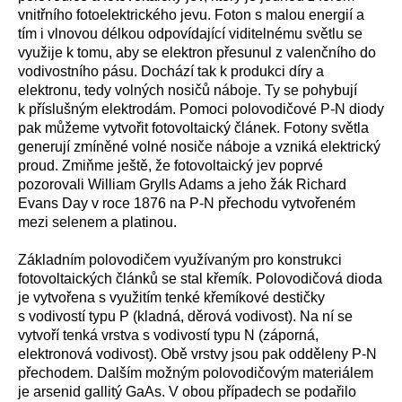
vnitřního fotoelektrického jevu. Foton s malou energií a
tím i vlnovou délkou odpovídající viditelnému světlu se
využije k tomu, aby se elektron přesunul z valenčního do
vodivostního pásu. Dochází tak k produkci díry a
elektronu, tedy volných nosičů náboje. Ty se pohybují
k příslušným elektrodám. Pomoci polovodičové P-N diody
pak můžeme vytvořit fotovoltaický článek. Fotony světla
generují zmíněné volné nosiče náboje a vzniká elektrický
proud.
Zmiňme ještě, že fotovoltaický jev poprvé
pozorovali William Grylls Adams a jeho žák Richard
Evans Day v roce 1876 na P-N přechodu vytvořeném
mezi selenem a platinou.
Základním polovodičem využívaným pro konstrukci
fotovoltaických článků se stal křemík. Polovodičová dioda
je vytvořena s využitím tenké křemíkové destičky
s vodivostí typu P (kladná, děrová vodivost). Na ní se
vytvoří tenká vrstva s vodivostí typu N (záporná,
elektronová vodivost). Obě vrstvy jsou pak odděleny P-N
přechodem. Dalším možným polovodičovým materiálem
je arsenid gallitý GaAs. V obou případech se podařilo