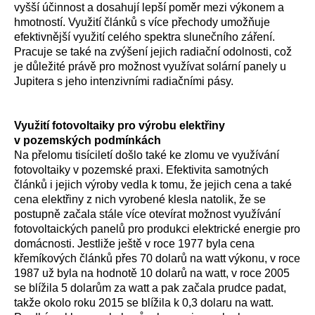
vyšší účinnost a dosahují lepší poměr mezi výkonem a
hmotností. Využití článků s více přechody umožňuje
efektivnější využití celého spektra slunečního záření.
Pracuje se také na zvýšení jejich radiační odolnosti, což
je důležité právě pro možnost využívat solární panely u
Jupitera s jeho intenzivními radiačními pásy.
Využití fotovoltaiky pro výrobu elektřiny
v pozemských podmínkách
Na přelomu tisíciletí došlo také ke zlomu ve využívání
fotovoltaiky v pozemské praxi. Efektivita samotných
článků i jejich výroby vedla k tomu, že jejich cena a také
cena elektřiny z nich vyrobené klesla natolik, že se
postupně začala stále více otevírat možnost využívání
fotovoltaických panelů pro produkci elektrické energie pro
domácnosti. Jestliže ještě v roce 1977 byla cena
křemíkových článků přes 70 dolarů na watt výkonu, v roce
1987 už byla na hodnotě 10 dolarů na watt, v roce 2005
se blížila 5 dolarům za watt a pak začala prudce padat,
takže okolo roku 2015 se blížila k 0,3 dolaru na watt.