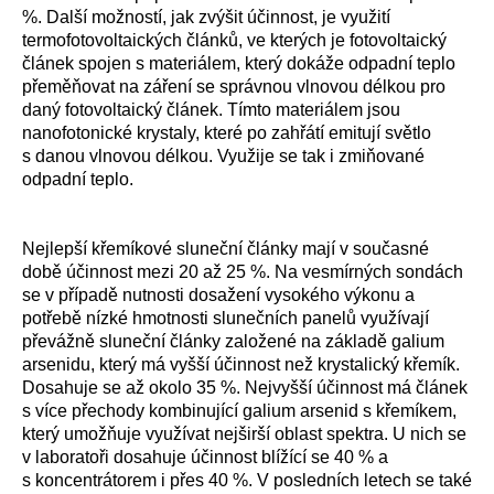
%. Další možností, jak zvýšit účinnost, je využití
termofotovoltaických článků, ve kterých je fotovoltaický
článek spojen s materiálem, který dokáže odpadní teplo
přeměňovat na záření se správnou vlnovou délkou pro
daný fotovoltaický článek. Tímto materiálem jsou
nanofotonické krystaly, které po zahřátí emitují světlo
s danou vlnovou délkou. Využije se tak i zmiňované
odpadní teplo.
Nejlepší křemíkové sluneční články mají v současné
době účinnost mezi 20 až 25 %. Na vesmírných sondách
se v případě nutnosti dosažení vysokého výkonu a
potřebě nízké hmotnosti slunečních panelů využívají
převážně sluneční články založené na základě galium
arsenidu, který má vyšší účinnost než krystalický křemík.
Dosahuje se až okolo 35 %. Nejvyšší účinnost má článek
s více přechody kombinující galium arsenid s křemíkem,
který umožňuje využívat nejširší oblast spektra. U nich se
v laboratoři dosahuje účinnost blížící se 40 % a
s koncentrátorem i přes 40 %. V posledních letech se také