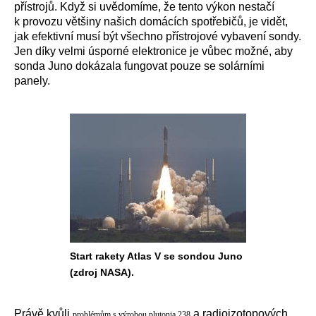
přístrojů. Když si uvědomíme, že tento výkon nestačí
k provozu většiny našich domácích spotřebičů, je vidět,
jak efektivní musí být všechno přístrojové vybavení sondy.
Jen díky velmi úsporné elektronice je vůbec možné, aby
sonda Juno dokázala fungovat pouze se solárními
panely.
Start rakety Atlas V se sondou Juno
(zdroj NASA).
Právě kvůli
a radioizotopových
problémům s výrobou plutonia 238