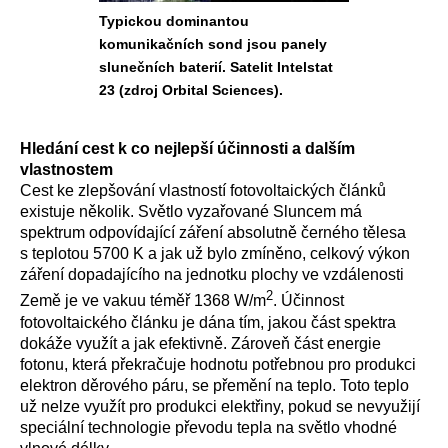
Typickou dominantou
komunikačních sond jsou panely
slunečních baterií. Satelit Intelstat
23 (zdroj Orbital Sciences).
Hledání cest k co nejlepší účinnosti a dalším
vlastnostem
Cest ke zlepšování vlastností fotovoltaických článků
existuje několik. Světlo vyzařované Sluncem má
spektrum odpovídající záření absolutně černého tělesa
s teplotou 5700 K a jak už bylo zmíněno, celkový výkon
záření dopadajícího na jednotku plochy ve vzdálenosti
2
Země je ve vakuu téměř 1368 W/m
. Účinnost
fotovoltaického článku je dána tím, jakou část spektra
dokáže využít a jak efektivně. Zároveň část energie
fotonu, která překračuje hodnotu potřebnou pro produkci
elektron děrového páru, se přemění na teplo. Toto teplo
už nelze využít pro produkci elektřiny, pokud se nevyužijí
speciální technologie převodu tepla na světlo vhodné