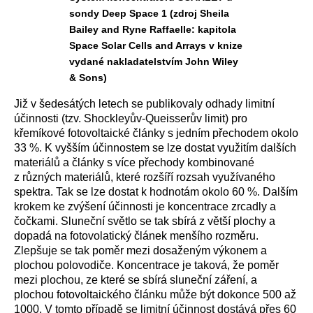
sondy Deep Space 1 (zdroj Sheila
Bailey and Ryne Raffaelle: kapitola
Space Solar Cells and Arrays v knize
vydané nakladatelstvím John Wiley
& Sons)
Již v šedesátých letech se publikovaly odhady limitní
účinnosti (tzv. Shockleyův-Queisserův limit) pro
křemíkové fotovoltaické články s jedním přechodem okolo
33 %. K vyšším účinnostem se lze dostat využitím dalších
materiálů a články s více přechody kombinované
z různých materiálů, které rozšíří rozsah využívaného
spektra. Tak se lze dostat k hodnotám okolo 60 %. Dalším
krokem ke zvýšení účinnosti je koncentrace zrcadly a
čočkami. Sluneční světlo se tak sbírá z větší plochy a
dopadá na fotovolatický článek menšího rozměru.
Zlepšuje se tak poměr mezi dosaženým výkonem a
plochou polovodiče. Koncentrace je taková, že poměr
mezi plochou, ze které se sbírá sluneční záření, a
plochou fotovoltaického článku může být dokonce 500 až
1000. V tomto případě se limitní účinnost dostává přes 60