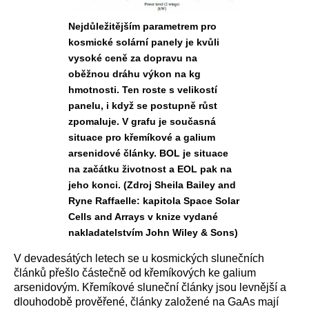
Nejdůležitějším parametrem pro
kosmické solární panely je kvůli
vysoké ceně za dopravu na
oběžnou dráhu výkon na kg
hmotnosti. Ten roste s velikostí
panelu, i když se postupně růst
zpomaluje. V grafu je současná
situace pro křemíkové a galium
arsenidové články. BOL je situace
na začátku životnost a EOL pak na
jeho konci. (Zdroj Sheila Bailey and
Ryne Raffaelle: kapitola Space Solar
Cells and Arrays v knize vydané
nakladatelstvím John Wiley & Sons)
V devadesátých letech se u kosmických slunečních
článků přešlo částečně od křemíkových ke galium
arsenidovým. Křemíkové sluneční články jsou levnější a
dlouhodobě prověřené, články založené na GaAs mají