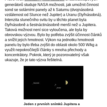
generátorů studuje NASA možnosti, jak umožnit činnost
sond se solárními panely až k Saturnu (dvojnásobná
vzdálenost od Slunce než Jupiter) a Uranu (čtyřnásobná).
Intenzita slunečního svitu by u těchto planet byla
čtyřnásobně a šestnáctinásobně menší než u Jupitera.
Taková možnost není sice vyloučena, ale byla by
obrovskou výzvou. Bylo by potřeba zvýšit účinnost článků
a snížit jejich hmotnost. Výkon na jednotku hmotnosti
panelu by bylo třeba zvýšit do oblasti okolo 500 W/kg a
využít nepokročilejší články s mnoha přechody a
koncentrátory. Pokrok, který je pozorovatelný však
ukazuje, že je tato výzva řešitelná.
Jeden z prvních snímků Jupitera a