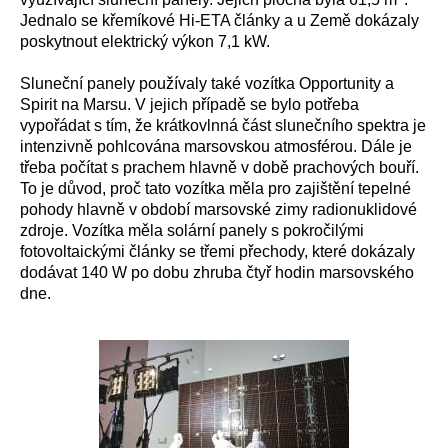
Jednalo se křemíkové Hi-ETA články a u Země dokázaly
poskytnout elektrický výkon 7,1 kW.
Sluneční panely používaly také vozítka Opportunity a
Spirit na Marsu. V jejich případě se bylo potřeba
vypořádat s tím, že krátkovlnná část slunečního spektra je
intenzivně pohlcována marsovskou atmosférou. Dále je
třeba počítat s prachem hlavně v době prachových bouří.
To je důvod, proč tato vozítka měla pro zajištění tepelné
pohody hlavně v období marsovské zimy radionuklidové
zdroje. Vozítka měla solární panely s pokročilými
fotovoltaickými články se třemi přechody, které dokázaly
dodávat 140 W po dobu zhruba čtyř hodin marsovského
dne.