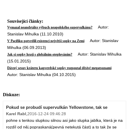
Související články:
Autor:
Vymazal neandrtálce výbuch neapolského supervulkánu?
Stanislav Mihulka (11.10.2010)
Autor: Stanislav
V Pacifiku potvrdili existenci největší sopky na Zemi
Mihulka (06.09.2013)
Autor: Stanislav Mihulka
Jak si sopky hrají s globálním oteplováním?
(15.01.2015)
Dávný sesuv kráteru kapverdské sopky rozpoutal děsivé megatsunami
Autor: Stanislav Mihulka (04.10.2015)
Diskuze:
Pokud se probudí supervulkán Yellowstone, tak se
Karel Rabl
,
2016-12-24 09:46:28
pohne s tenkou slupkou silnou asi jako slupka jablka, která je na
rozdíl od něj popraskaná(pevná netekutá část) a to tak že se