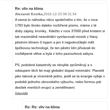
Re: vliv na klima
Alexandr Kostka
,
2016-12-23 08:31:54
A nemá to náhodou něco společného s tím, že v roce
1783 bylo široko daleko rozšířené písmo, máme z té
doby zápisy, kroniky.. Kdežto v roce 37000 před kristem si
tak maximálně neandrtálci vymlacovali mozek z hlavy
pěstním klínem či kyjem a jen ti nejpokročilejší měli
špičkovou technologii, že ten pěstní klín přivázali do
rozštěpené větve a byla z toho pazourková sekyra.
PS, podobné katastrofy se obvykle zprůměrují a s
odstupem těch let mají globální dopad minimální. Planetě
jako takové je víceméně jedno, jestli se ta enargie vybije v
podobě jednoho obrovského výbuchu, nebo formou pár
desítek menších erupcí a zemětřesení.
Odpovědět
Re: Re: vliv na klima