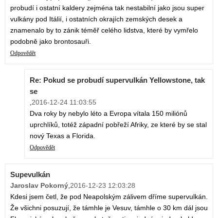
probudí i ostatní kaldery zejména tak nestabilní jako jsou super
vulkány pod Itálií, i ostatních okrajích zemských desek a
znamenalo by to zánik téměř celého lidstva, které by vymřelo
podobně jako brontosauři.
Odpovědět
Re: Pokud se probudí supervulkán Yellowstone, tak
se
,
2016-12-24 11:03:55
Dva roky by nebylo léto a Evropa vítala 150 miliónů
uprchlíků, totéž západní pobřeží Afriky, ze které by se stal
nový Texas a Florida.
Odpovědět
Supevulkán
Jaroslav Pokorný
,
2016-12-23 12:03:28
Kdesi jsem četl, že pod Neapolským zálivem dříme supervulkán.
Že všichni posuzují, že támhle je Vesuv, támhle o 30 km dál jsou