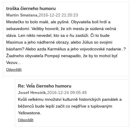
troška čierneho humoru
Martin Smatana
,
2016-12-22 21:20:23
Mestečko to bolo malé, ale pyšné. Obyvatelia boli hrdí a
sebavedomí. Veštby hovorili, že ich mestu je súdená večná
sláva. Len nikto nevedel, kto sa o ňu zaslúži. Či to bude
Maximus a jeho nádherné obrazy, alebo Július so svojimi
básňami? Alebo azda Karmélius a jeho vojvodcovské nadanie..?
Žiadneho obyvateľa Pompejí nenapadlo, že by to mohol byť
Vezuv...
Odpovědět
Re: Veĺa čierneho humoru
Josef Hrncirik
,
2016-12-24 09:05:49
Kvůli velkému množství kulturně historických památek a
běženců bude lepší začít co nejdříve s tuplovaným
Yellowstone.
Odpovědět