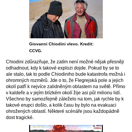
Giovanni Chiodini vlevo. Kredit:
CCVG.
Chiodini zdůrazňuje, že zatím není možné nějak přesněji
odhadnout, kdy k takové explozi dojde. Pokud by se to
ale stalo, tak to podle Chiodiniho bude katastrofa možná i
ohromných rozměrů. Jde o to, že Flegrejská pole a jejich
okolí patří k nejvíce zalidněným oblastem na světě. Přímo
v kaldeře a v jejím blízkém okolí žije asi půl milionu lidí.
Všechno by samozřejmě záleželo na tom, jak rychle by k
takové erupci došlo, a kolik času by bylo na evakuaci
ohrožených oblastí. Některé scénáře jsou každopádně
dost tragické.