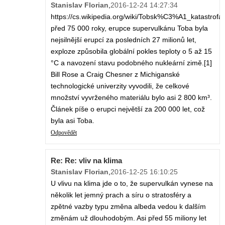
Stanislav Florian
,
2016-12-24 14:27:34
https://cs.wikipedia.org/wiki/Tobsk%C3%A1_katastrofa
před 75 000 roky, erupce supervulkánu Toba byla
nejsilnější erupcí za posledních 27 milionů let,
exploze způsobila globální pokles teploty o 5 až 15
°C a navození stavu podobného nukleární zimě.[1]
Bill Rose a Craig Chesner z Michiganské
technologické univerzity vyvodili, že celkové
množství vyvrženého materiálu bylo asi 2 800 km³.
Článek píše o erupci největší za 200 000 let, což
byla asi Toba.
Odpovědět
Re: Re: vliv na klima
Stanislav Florian
,
2016-12-25 16:10:25
U vlivu na klima jde o to, že supervulkán vynese na
několik let jemný prach a síru o stratosféry a
zpětné vazby typu změna albeda vedou k dalším
změnám už dlouhodobým. Asi před 55 miliony let