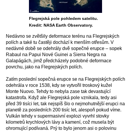
Flegrejská pole pohledem satelitu.
Kredit: NASA Earth Observatory.
Nedávno se zvětšily deformace terénu na Flegrejských
polích a také tu častěji dochází k menším otřesům. V
nedávné době se odehrály dvě sopečné erupce – sopek
Rabaul na Papui Nové Guinei a Sierra Negra na
Galapágách, jimž předcházely podobné deformace
povrchu, jako na Flegrejských polích.
Zatím poslední sopečná erupce se na Flegrejských polích
odehrála v roce 1538, kdy se vytvořil troskový kužel
Monte Nuovo. Tehdy to nebyla zase tak devastující
katastrofa. Když ale Flegrejská pole vznikala, tedy asi
před 39 tisíci let, tak nejspíš šlo o nejmohutnější erupci na
planetě za posledních 200 tisíc let, alespoň pokud víme.
Vulkán tehdy v supermasivní explozi vyvrhl stovky
kilometrů krychlových lávy a kamení, což musela být
ohromující podívaná. Prý to bylo jenom asi o polovinu