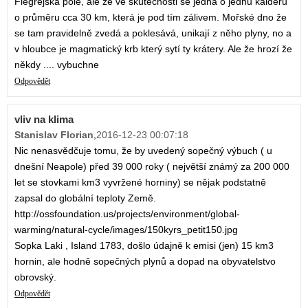
Flegrejská pole, ale že ve skutečnosti se jedná o jednu kalderu
o průměru cca 30 km, která je pod tím zálivem. Mořské dno že
se tam pravidelně zvedá a poklesává, unikají z něho plyny, no a
v hloubce je magmatický krb který sytí ty krátery. Ale že hrozí že
někdy .... vybuchne
Odpovědět
vliv na klima
Stanislav Florian
,
2016-12-23 00:07:18
Nic nenasvědčuje tomu, že by uvedený sopečný výbuch ( u
dnešní Neapole) před 39 000 roky ( největší známý za 200 000
let se stovkami km3 vyvržené horniny) se nějak podstatně
zapsal do globální teploty Země.
http://ossfoundation.us/projects/environment/global-
warming/natural-cycle/images/150kyrs_petit150.jpg
Sopka Laki , Island 1783, došlo údajně k emisi (jen) 15 km3
hornin, ale hodně sopečných plynů a dopad na obyvatelstvo
obrovský.
Odpovědět