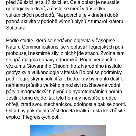
před 39 tisíci let a 12 tisíci let. Celá oblast je neustále
geologicky aktivní, a často se mění v důsledku
vulkanických pochodů. Na povrchu je v dnešní době
patrná aktivita v podobě výronů plynů z fumarol kráteru
Solfatara.
Podle studie, která se nedávno objevila v časopise
Nature Communications, se v oblasti Flegrejských polí
probouzejí nesmírné síly, z nichž jde strach. Zvolna tam
stoupá magma i obavy odborníků. Podle vedoucího
výzkumu Giovanniho Chiodiniho z Národního institutu
geofyziky a vulkanologie v italské Boloni se podmínky
pod Flegrejskými poli blíží k bodu, kdy by mohlo dojít k
náhlému průniku velkého množství rozžhavené vodní
páry a magmatických plynů do hydrotermálních hornin.
Jestli k tomu dojde, tak tyto horniny nejspíše prudce
ohřejí, ztratí svou mechanickou odolnost a pak se zbortí.
Odtud by pak mohla vést docela krátká cesta ke zběsilé
explozi Flegrejských polí.