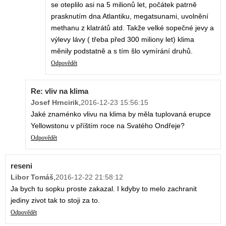
se oteplilo asi na 5 milionů let, počátek patrně
prasknutím dna Atlantiku, megatsunami, uvolnění
methanu z klatrátů atd. Takže velké sopečné jevy a
výlevy lávy ( třeba před 300 miliony let) klima
měnily podstatně a s tím šlo vymírání druhů.
Odpovědět
Re: vliv na klima
Josef Hrncirik
,
2016-12-23 15:56:15
Jaké znaménko vlivu na klima by měla tuplovaná erupce
Yellowstonu v příštím roce na Svatého Ondřeje?
Odpovědět
reseni
Libor Tomáš
,
2016-12-22 21:58:12
Ja bych tu sopku proste zakazal. I kdyby to melo zachranit
jediny zivot tak to stoji za to.
Odpovědět