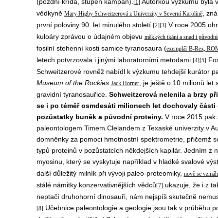
(pozdní křída, stupeň kampán).
Autorkou výzkumu byla v 
[1]
vědkyně
, zn
Mary Higby Schweitzerová z Univerzity v Severní Karolíně
první poloviny 90. let minulého století.
V roce 2005 ohr
[2]
[3]
kuloáry zprávou o údajném objevu
měkkých tkání a snad i původní
fosilní stehenní kosti samice tyranosaura (
exemplář B-Rex, RO
letech potvrzovala i jinými laboratorními metodami.
Fos
[4]
[5]
Schweitzerové rovněž nabídl k výzkumu tehdejší kurátor pa
Museum of the Rockies
, je ještě o 10 milionů le
Jack Horner
gravidní tyranosauřice.
Schweitzerová nelenila a brzy při
se i po téměř osmdesáti milionech let dochovaly části
pozůstatky buněk a původní proteiny.
V roce 2015 pak 
paleontologem Timem Clelandem z Texaské univerzity v Aus
domněnky za pomoci hmotnostní spektrometrie, přičemž se j
typů proteinů v pozůstatcích někdejších kapilár. Jedním z nic
myosinu, který se vyskytuje například v hladké svalové výs
další důležitý milník při vývoji paleo-proteomiky,
nově se vzmáha
stálé námitky konzervativnějších vědců
ukazuje, že i z ta
[7]
neptačí druhohorní dinosauři, nám nejspíš skutečně nemus
Učebnice paleontologie a geologie jsou tak v průběhu 
[8]