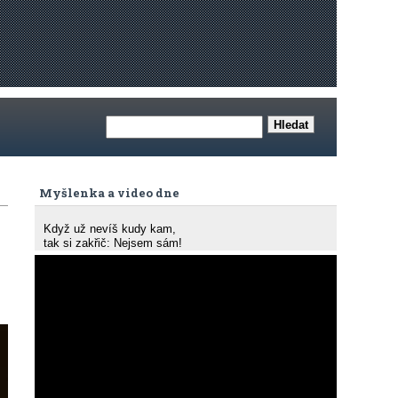
Myšlenka a video dne
Když už nevíš kudy kam,
tak si zakřič: Nejsem sám!