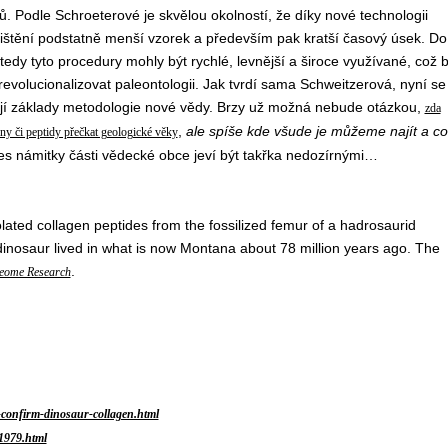
ů. Podle Schroeterové je skvělou okolností, že díky nové technologii
zjištění podstatně menší vzorek a především pak kratší časový úsek. Do
edy tyto procedury mohly být rychlé, levnější a široce využívané, což 
evolucionalizovat paleontologii. Jak tvrdí sama Schweitzerová, nyní se
jí základy metodologie nové vědy. Brzy už možná nebude otázkou,
zda
,
ale spíše kde všude je můžeme najít a co
y či peptidy přečkat geologické věky
řes námitky části vědecké obce jeví být takřka nedozírnými…
olated collagen peptides from the fossilized femur of a hadrosaurid
 dinosaur lived in what is now Montana about 78 million years ago. The
.
teome Research
s-confirm-dinosaur-collagen.html
1979.html