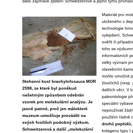
další zajímavé zjištění Schweitzerové a jejího týmu přichá
Materiál pro mol
uloženého v depo
technologie hmot
vylepšení, Schw
ověřit či případ
toho se výzkumn
informativních p
velký význam pr
stavebními kamen
mohlo umožnit př
Stehenní kost brachylofosaura MOR
živočichů (resp.
2598, ze které byl poněkud
dalších věcí. V 
nešetrným způsobem odebrán
paleontologie p
vzorek pro molekulární analýzu. Je
speciální vybave
jasně patrné, proč jen málokteré
nepoužívali žádn
muzeum umožňuje provádět na
použitím řádně o
svých fosiliích podobný výzkum.
druhů peptidů, 
Schweitzerová a další „molekulární
kolagenu typu I 