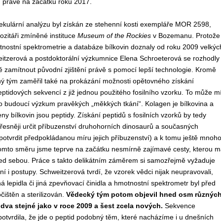
zí právě na začátku roku 2017.
ekulární analýzu byl získán ze stehenní kosti exempláře MOR 2598,
zitáři zmíněné instituce
Museum of the Rockies
v Bozemanu. Protože
nostní spektrometrie a databáze bílkovin doznaly od roku 2009 velkýc
eitzerová a postdoktorální výzkumnice Elena Schroeterová se rozhodly
ně zamítnout původní zjištění právě s pomocí lepší technologie. Kromě
ý tým zaměřil také na prokázání možnosti opětovného získání
eptidových sekvencí z již jednou použitého fosilního vzorku. To může mí
o budoucí výzkum pravěkých „měkkých tkání“. Kolagen je bílkovina a
y bílkovin jsou peptidy. Získání peptidů s fosilních vzorků by tedy
esněji určit příbuzenství druhohorních dinosaurů a současných
 potvrdit předpokládanou míru jejich příbuzenství) a k tomu ještě mnoh
tomto směru jsme teprve na začátku nesmírně zajímavé cesty, kterou m
řed sebou. Práce s takto delikátním záměrem si samozřejmě vyžaduje
ní i postupy. Schweitzerová tvrdí, že vzorek vědci nijak neupravovali,
á lepidla či jiná zpevňovací činidla a hmotnostní spektrometr byl před
čištěn a sterilizován.
Vědecký tým potom objevil hned osm různýc
dva stejné jako v roce 2009 a šest zcela nových.
Sekvence
potvrdila, že jde o peptid podobný těm, které nacházíme i u dnešních