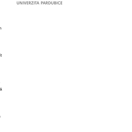
h
t
o
á
h