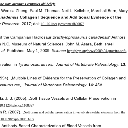
-state-overturns-centuries-old-beliefs
d, Wenxia Zheng, Paul M. Thomas, Neil L. Kelleher, Marshall Bern, Mary
anadensis
Collagen I Sequence and Additional Evidence of the
e Research
, 2017; doi:
10.1021/acs.jproteome.6b00873
 of the Campanian Hadrosaur
Brachylophosaurus canadensis
“ Authors:
he N.C. Museum of Natural Sciences; John M. Asara, Beth Israel
 al
. Published: May 1, 2009;
Science
http://phys.org/news/2009-04-proteins-soft-
rvation in
Tyrannosaurus rex
„.
Journal of Vertebrate Paleontology
.
13
:
994). „Multiple Lines of Evidence for the Preservation of Collagen and
saurus rex
„.
Journal of Vertebrate Paleontology.
14
: 45A.
ki, J. B. (2005). „Soft Tissue Vessels and Cellular Preservation in
10.1126/science.1108397
hn R. (2007).
„Soft tissue and cellular preservation in vertebrate skeletal elements from the
:
10.1098/rspb.2006.3705
Antibody-Based Characterization of Blood Vessels from