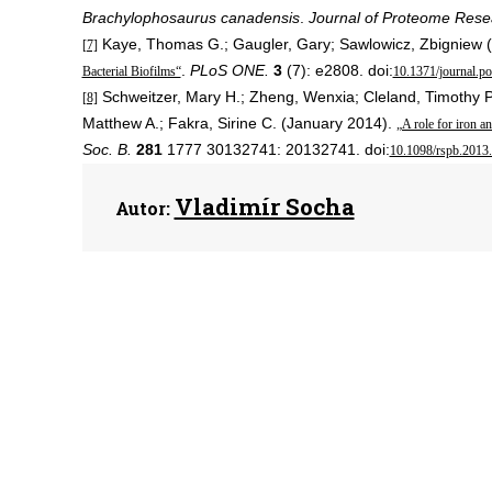
Brachylophosaurus canadensis
.
Journal of Proteome Rese
Kaye, Thomas G.; Gaugler, Gary; Sawlowicz, Zbigniew (
[7]
.
PLoS ONE.
3
(7): e2808. doi:
Bacterial Biofilms“
10.1371/journal.p
Schweitzer, Mary H.; Zheng, Wenxia; Cleland, Timothy P.
[8]
Matthew A.; Fakra, Sirine C. (January 2014).
„A role for iron a
Soc. B.
281
1777 30132741: 20132741. doi:
10.1098/rspb.2013
Vladimír Socha
Autor: