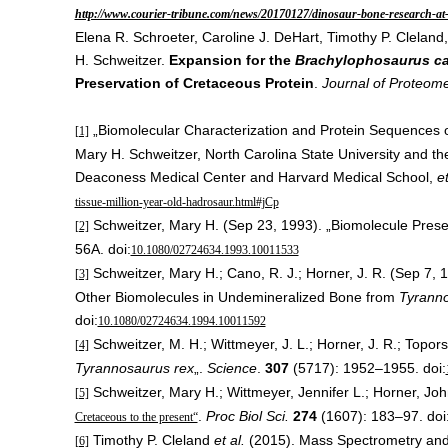
http://www.courier-tribune.com/news/20170127/dinosaur-bone-research-at-nc
Elena R. Schroeter, Caroline J. DeHart, Timothy P. Clelan
H. Schweitzer.
Expansion for the
Brachylophosaurus c
Preservation of Cretaceous Protein
.
Journal of Proteom
„Biomolecular Characterization and Protein Sequences
[1]
Mary H. Schweitzer, North Carolina State University and t
Deaconess Medical Center and Harvard Medical School,
et
tissue-million-year-old-hadrosaur.html#jCp
Schweitzer, Mary H. (Sep 23, 1993). „Biomolecule Prese
[2]
56A. doi:
10.1080/02724634.1993.10011533
Schweitzer, Mary H.; Cano, R. J.; Horner, J. R. (Sep 7, 1
[3]
Other Biomolecules in Undemineralized Bone from
Tyranno
doi:
10.1080/02724634.1994.10011592
Schweitzer, M. H.; Wittmeyer, J. L.; Horner, J. R.; Topors
[4]
Tyrannosaurus rex
„.
Science
.
307
(5717): 1952–1955. doi:
Schweitzer, Mary H.; Wittmeyer, Jennifer L.; Horner, Jo
[5]
.
Proc Biol Sci.
274
(1607): 183–97. doi
Cretaceous to the present“
Timothy P. Cleland
et al.
(2015). Mass Spectrometry and 
[6]