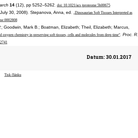
arch
14
(12), pp 5252–5262.
doi: 10.1021/acs.jproteome.5b00675
July 30, 2008). Stepanova, Anna, ed.
„Dinosaurian Soft Tissues Interpreted as
one.0002808
; Goodwin, Mark B.; Boatman, Elizabeth; Theil, Elizabeth; Marcus,
.
Proc. R
nd oxygen chemistry in preserving soft tissues, cells and molecules from deep time“
.2741
Datum:
30.01.2017
Tisk článku