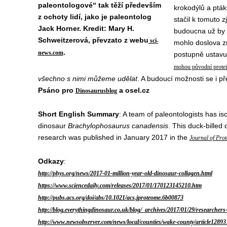
paleontologové“ tak těží především
krokodýlů a pták
z ochoty lidí, jako je paleontolog
stačil k tomuto 
Jack Horner. Kredit: Mary H.
budoucna už by t
Schweitzerová, převzato z webu
sci-
mohlo doslova zr
.
news.com
postupně ustavu
mohou původní protein
všechno s nimi můžeme udělat
. A budoucí možnosti se i p
Psáno pro
a osel.cz
Dinosaurusblog
Short English Summary
: A team of paleontologists has is
dinosaur
Brachylophosaurus canadensis
. This duck-billed
research was published in January 2017 in the
Journal of Pro
Odkazy
:
http://phys.org/news/2017-01-million-year-old-dinosaur-collagen.html
https://www.sciencedaily.com/releases/2017/01/170123145210.htm
http://pubs.acs.org/doi/abs/10.1021/acs.jproteome.6b00873
http://blog.everythingdinosaur.co.uk/blog/_archives/2017/01/29/researcher
http://www.newsobserver.com/news/local/counties/wake-county/article12893