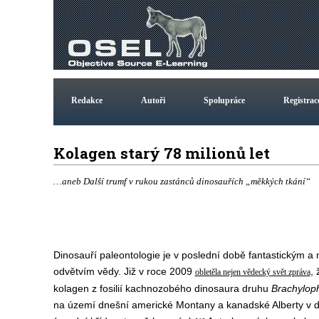
Redakce
Autoři
Spolupráce
Registrac
Kolagen starý 78 milionů let
…aneb Další trumf v rukou zastánců dinosauřích „měkkých tkání“
Dinosauří paleontologie je v poslední době fantastickým 
odvětvím vědy. Již v roce 2009
, 
obletěla nejen vědecký svět zpráva
kolagen z fosilií kachnozobého dinosaura druhu
Brachylop
na území dnešní americké Montany a kanadské Alberty v do