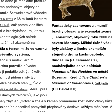
té době již mediálně proslulá
ámá podobnými objevy od
omila Schweitzerová vědecké
v 68 milionů let staré
ch bílkovin
), což potom v dalších
M 1125
Fantasticky zachovanou „mumií“
ilie brachylofosaura, kterou
brachylofosaura je exemplář zvaný
leontologických sbírek
„Leonardo“, objevený roku 2000 n
t starší než zkamenělina
severu Montany. Měkké tkáně však
šla s tvrzením, že ve vzorku
byly získány z jiného exempláře
 cévního systému,
stejného druhu kachnozobého
spolu s molekulárním
dinosaura (
B. canadensis
),
tinu potvrdila původní
nacházejícího se ve sbírkách
í podařilo odkrýt několik
Museum of the Rockies
ve městě
h byl přitom i jistý typ
Bozeman. Kredit:
The Children´s
telce cévních stěn.
Šlo o
Museum of Indianopolis
,
[6]
Wikipedie
, které i přes
(CC BY-SA 3.0)
jícího vědního odvětví
k dávných živočichů, jako jsou
ely zbýt jen „mrtvé“ a zcela v kámen proměněné kosti nebo otisky kůže
posledního desetiletí pomyslně přepisovány doslova každým měsícem. A