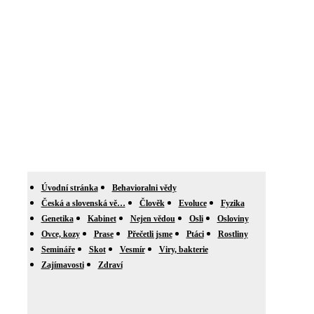
Úvodní stránka
Behavioralni vědy
Česká a slovenská vě…
Člověk
Evoluce
Fyzika
Genetika
Kabinet
Nejen vědou
Osli
Osloviny
Ovce, kozy
Prase
Přečetli jsme
Ptáci
Rostliny
Semináře
Skot
Vesmír
Viry, bakterie
Zajímavosti
Zdraví