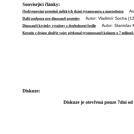
Související články:
Autor
Osekvenování proteinů měkkých tkání tyranosaura a mastodonta
Autor: Vladimír Socha (12
Další podpora pro dinosauří proteiny
Autor: Stanislav M
Dinosauří krvinky vytaženy z druhohorní fosilie
Keratin z drápu zloděje vajec překonal tyrannosauří kolagen o 7 milionů 
Diskuze:
Diskuze je otevřená pouze 7dní od