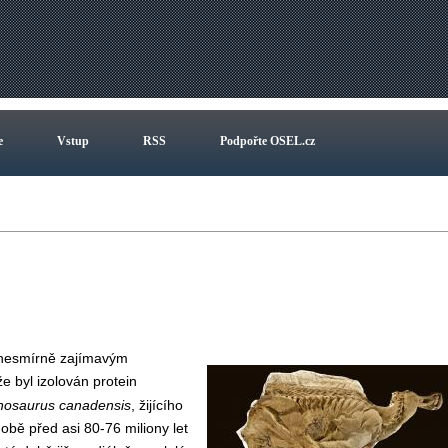
e
Vstup
RSS
Podpořte OSEL.cz
a nesmírně zajímavým
že byl izolován protein
hosaurus canadensis
, žijícího
bě před asi 80-76 miliony let