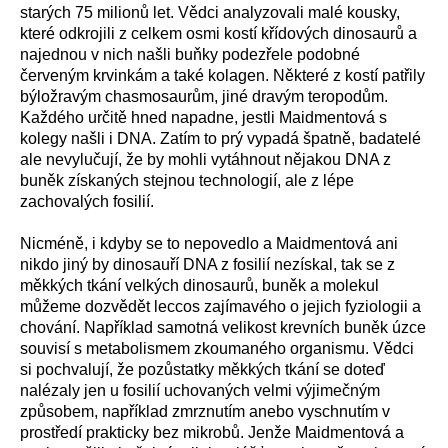
starých 75 milionů let. Vědci analyzovali malé kousky,
které odkrojili z celkem osmi kostí křídových dinosaurů a
najednou v nich našli buňky podezřele podobné
červeným krvinkám a také kolagen. Některé z kostí patřily
býložravým chasmosaurům, jiné dravým teropodům.
Každého určitě hned napadne, jestli Maidmentová s
kolegy našli i DNA. Zatím to prý vypadá špatně, badatelé
ale nevylučují, že by mohli vytáhnout nějakou DNA z
buněk získaných stejnou technologií, ale z lépe
zachovalých fosilií.
Nicméně, i kdyby se to nepovedlo a Maidmentová ani
nikdo jiný by dinosauří DNA z fosilií nezískal, tak se z
měkkých tkání velkých dinosaurů, buněk a molekul
můžeme dozvědět leccos zajímavého o jejich fyziologii a
chování. Například samotná velikost krevních buněk úzce
souvisí s metabolismem zkoumaného organismu. Vědci
si pochvalují, že pozůstatky měkkých tkání se doteď
nalézaly jen u fosilií uchovaných velmi výjimečným
způsobem, například zmrznutím anebo vyschnutím v
prostředí prakticky bez mikrobů. Jenže Maidmentová a