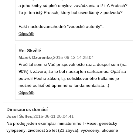
a jeho knihy sú plné omylov, zavádzania a lží. A Protsch?
To je ten istý Protsch, ktorý bol usvedčený z podvodu?
Fakt nasledovaniahodné "vedecké autority"..
Odpovědět
Re: Skvělé
Marek Dzurenko
,
2015-06-12 14:28:04
Prečítal som si Váš príspevok ešte raz a dospel som (na
90%) k záveru, že to bol naozaj len sarkazmus. Opäť sa
potvrdil Poeho zákon, t.j. sofistikovaného trolla nie je
možné odlíšiť od úprimného fundamentalistu. :)
Odpovědět
Dinosaurus domácí
Josef Šoltes
,
2015-06-11 20:04:41
Na prodej jeden exemplář miniaturního T-Rexe, geneticky
vylepšený, životnost 25 let (23 zbývá), vycvičený, ukousne