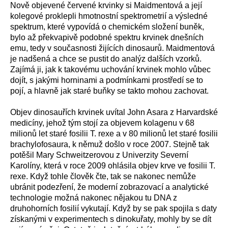
Nově objevené červené krvinky si Maidmentová a její
kolegové proklepli hmotnostní spektrometrií a výsledné
spektrum, které vypovídá o chemickém složení buněk,
bylo až překvapivě podobné spektru krvinek dnešních
emu, tedy v současnosti žijících dinosaurů. Maidmentová
je nadšená a chce se pustit do analýz dalších vzorků.
Zajímá ji, jak k takovému uchování krvinek mohlo vůbec
dojít, s jakými horninami a podmínkami prostředí se to
pojí, a hlavně jak staré buňky se takto mohou zachovat.
Objev dinosauřích krvinek uvítal John Asara z Harvardské
medicíny, jehož tým stojí za objevem kolagenu v 68
milionů let staré fosilii T. rexe a v 80 milionů let staré fosilii
brachylofosaura, k němuž došlo v roce 2007. Stejně tak
potěšil Mary Schweitzerovou z Univerzity Severní
Karolíny, která v roce 2009 ohlásila objev krve ve fosilii T.
rexe. Když tohle člověk čte, tak se nakonec nemůže
ubránit podezření, že moderní zobrazovací a analytické
technologie možná nakonec nějakou tu DNA z
druhohorních fosilií vykutají. Když by se pak spojila s daty
získanými v experimentech s dinokuřaty, mohly by se dít