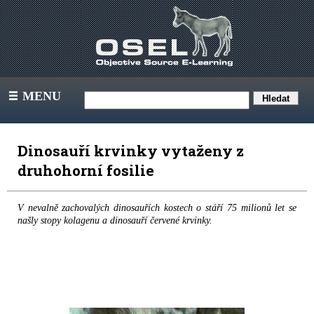
MENU
III
Dinosauří krvinky vytaženy z
druhohorní fosilie
V nevalně zachovalých dinosauřích kostech o stáří 75 milionů let se
našly stopy kolagenu a dinosauří červené krvinky.