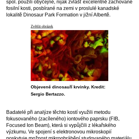
spol. použili obyčejné, nijak zvlášť excelentně zachované
fosilní kosti, posbírané na zemi v proslulé kanadské
lokalitě Dinosaur Park Formation v jižní Albertě.
Zvětšit obrázek
Objevené dinosauří krvinky. Kredit:
Sergio Bertazzo.
Badatelé při analýze těchto kostí využili metodu
fokusovaného (zacíleného) iontového paprsku (FIB,
Focused Ion Beam), která si vypůjčili z lékařského
výzkumu. Ve spojení s elektronovou mikroskopií
poskytuje možnost mikroobrábění studovaného materiálu