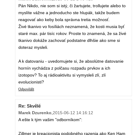
Pán Nikdo, nie som si istý, či žartujete, trollujete alebo to
myslíte vážne a jednoducho ste hlupák, takže budem
reagovať ako keby bola správna tretia možnosť.
Živé tkanivo vo fosíliách neznamená, že kosti musia byť
staré max. pár tisíc rokov. Proste to znamená, že sa živé
tkanivo dokáže zachovať podstatne dlhšie ako sme si
doteraz mysleli.
A k datovaniu - uvedomujete si, že absolútne datovanie
hornín vychádza z polčasu rozpadu prvkov a ich
izotopov? To aj rádioaktivitu si vymysleli zlí, zlí
evolucionisti?
Odpovědět
Re: Skvělé
Marek Dzurenko
,
2015-06-12 14:16:12
A ešte k tým vašim "odborníkom":
Zillmer je kreacionista podobného razenia ako Ken Ham