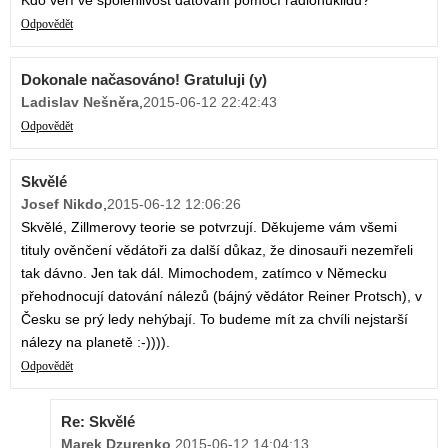
Kdo věří ve spolehlivost datování pomocí radionuklidů?
Odpovědět
Dokonale načasováno! Gratuluji (y)
Ladislav Nešněra
,
2015-06-12 22:42:43
Odpovědět
Skvělé
Josef Nikdo
,
2015-06-12 12:06:26
Skvělé, Zillmerovy teorie se potvrzují. Děkujeme vám všemi
tituly ověnčení vědátoři za další důkaz, že dinosauři nezemřeli
tak dávno. Jen tak dál. Mimochodem, zatímco v Německu
přehodnocují datování nálezů (bájný vědátor Reiner Protsch), v
Česku se prý ledy nehýbají. To budeme mít za chvíli nejstarší
nálezy na planetě :-)))).
Odpovědět
Re: Skvělé
Marek Dzurenko
,
2015-06-12 14:04:13