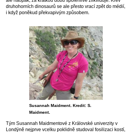
ale naopak, za krátkou dobu spolehlivě zlikviduje. Krev
druhohorních dinosaurů se ale přesto vrací zpět do médií,
i když poněkud překvapivým způsobem.
Susannah Maidment. Kredit: S.
Maidment.
Tým Susannah Maidmentové z Královské univerzity v
Londýně nejprve vcelku poklidně studoval fosilizaci kostí,