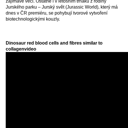
zajímavé věci. Ostatně i v letošním trháku z rodiny
Jurského parku – Jurský svět (Jurassic World), který má
dnes v ČR premiéru, se pohybují tvorové vytvoření
biotechnologickými kouzly.
Dinosaur red blood cells and fibres similar to
collagenvideo