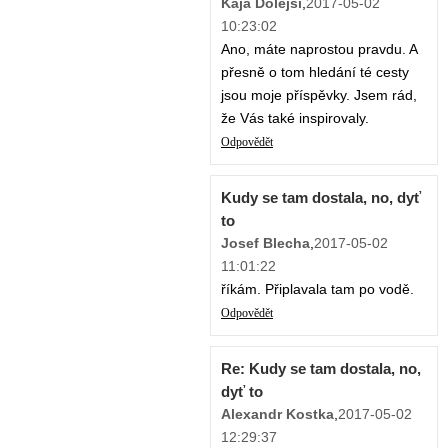
Kája Dolejší
,
2017-05-02
10:23:02
Ano, máte naprostou pravdu. A
přesně o tom hledání té cesty
jsou moje příspěvky. Jsem rád,
že Vás také inspirovaly.
Odpovědět
Kudy se tam dostala, no, dyť
to
Josef Blecha
,
2017-05-02
11:01:22
říkám. Připlavala tam po vodě.
Odpovědět
Re: Kudy se tam dostala, no,
dyť to
Alexandr Kostka
,
2017-05-02
12:29:37