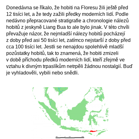
Donedávna se říkalo, že hobiti na Floresu žili ještě před
12 tisíci let, a že tedy zažili předky moderních lidí. Podle
nedávno přepracované stratigrafie a chronologie nálezů
hobitů z jeskyně Liang Bua to ale bylo jinak. V této chvíli
převažuje názor, že nejmladší nálezy hobitů pocházejí
z doby před asi 50 tisíci let, zatímco nejstarší z doby před
cca 100 tisíci let. Jestli se nenajdou spolehlivě mladší
pozůstatky hobitů, tak to znamená, že hobiti zmizeli
v době příchodu předků moderních lidí, kteří zřejmě ve
vztahu k divným trpaslíkům netrpěli žádnou nostalgií. Buď
je vyhladověli, vybili nebo snědli.