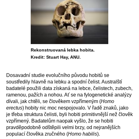
Rekonstruovaná lebka hobita.
Kredit: Stuart Hay, ANU.
Dosavadní studie evolučního původu hobitů se
soustředily hlavně na lebku a spodní čelist. Australští
badatelé použili data získaná na lebce, čelistech, zubech,
ramenou, pažích a nohou. Ať se na fylogenetické analýzy
dívali, jak chtěli, se člověkem vzpřímeným (
Homo
erectus
) hobity nic moc nespojovalo. V řadě znaků, jako
je třeba struktura čelisti, byli hobiti primitivnější než člověk
vzpřímený. Badatelům naopak vyšlo, že se hobiti
pravděpodobně odštěpili velmi brzy, od nejranějších
populací člověka zručného (
Homo habilis
).