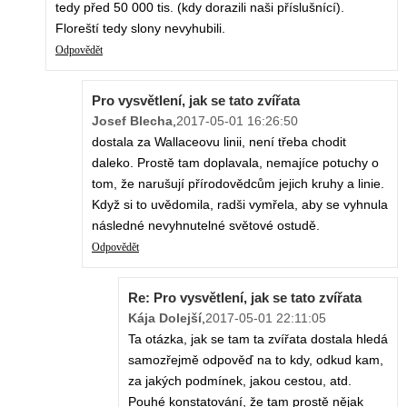
tedy před 50 000 tis. (kdy dorazili naši příslušnící).
Floreští tedy slony nevyhubili.
Odpovědět
Pro vysvětlení, jak se tato zvířata
Josef Blecha
,
2017-05-01 16:26:50
dostala za Wallaceovu linii, není třeba chodit
daleko. Prostě tam doplavala, nemajíce potuchy o
tom, že narušují přírodovědcům jejich kruhy a linie.
Když si to uvědomila, radši vymřela, aby se vyhnula
následné nevyhnutelné světové ostudě.
Odpovědět
Re: Pro vysvětlení, jak se tato zvířata
Kája Dolejší
,
2017-05-01 22:11:05
Ta otázka, jak se tam ta zvířata dostala hledá
samozřejmě odpověď na to kdy, odkud kam,
za jakých podmínek, jakou cestou, atd.
Pouhé konstatování, že tam prostě nějak