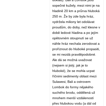
doklad). Bali a Lombok jsou
sopečné kužely, mezi nimi je na
hladině 20 km a průrva hluboká
250 m. Že by zde byla hráz,
vydržela miliony let odolávat
proudům, do doby, než klesne v
době ledové hladina a po jejím
opětovném stoupnutí se už
náhle hráz nechala zerodovat a
proříznout do hluboké propasiti,
se mi nezdá pravděpodobné.
Ale dá se možná uvažovat
(nejsem si jistý, jak je to
hluboké), že se mohla ucpat
říčnimi sedimenty oblast mezi
Sulawesi, Bali a ostrovem
Lombok do formy nějakého
suchého brodu, oddělená už
mnohem menší vzdáleností
přes hlubokou vodu (a dál od