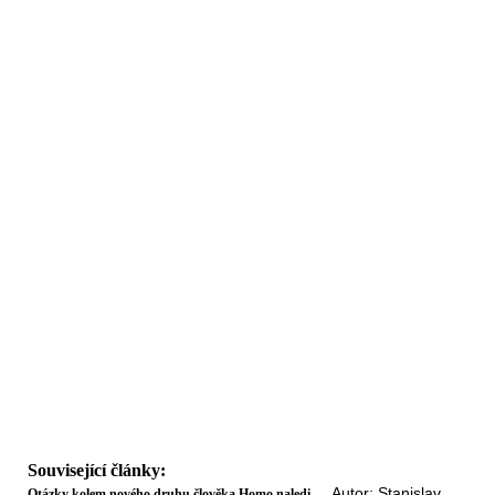
Související články:
Autor: Stanislav
Otázky kolem nového druhu člověka Homo naledi