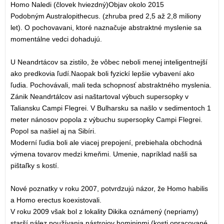
Homo Naledi (človek hviezdný)Objav okolo 2015
Podobným Australopithecus. (zhruba pred 2,5 až 2,8 miliony
let). O pochovavani, ktoré naznačuje abstraktné myslenie sa
momentálne vedci dohadujú.
U Neandrtácov sa zistilo, že vôbec neboli menej inteligentnejší
ako predkovia ľudí.Naopak boli fyzickí lepšie vybavení ako
ľudia. Pochovávali, mali teda schopnosť abstraktného myslenia.
Zánik Neandrtálcov asi naštartoval výbuch supersopky v
Taliansku Campi Flegrei. V Bulharsku sa našlo v sedimentoch 1
meter nánosov popola z výbuchu supersopky Campi Flegrei.
Popol sa našiel aj na Sibíri.
Moderní ľudia boli ale viacej prepojení, prebiehala obchodná
výmena tovarov medzi kmeňmi. Umenie, napríklad našli sa
pištaľky s kostí.
Nové poznatky v roku 2007, potvrdzujú názor, že Homo habilis
a Homo erectus koexistovali.
V roku 2009 však bol z lokality Dikika oznámený (nepriamy)
starší nález používania nástrojov homininmi (kosti opracované