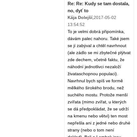
Re: Re: Kudy se tam dostala,
no, dyť to
Kája Dolejší
,
2017-05-02
13:54:52
To je velmi dobrá připomínka,
dávám palec nahoru. Také jsem
se jí zabýval a chtěl navrhnout
(ale zádlo se mi zbytečné plýtvat
zde dechem, včetně faktu, že
náhodní jednotlivci nezaloží
živataschopnou populaci).
Navrhnul bych spíš ve formě
mělkého širokého brodu, než
suchého mostu. Protože menší
zvířata (mimo zvířat, u kterých
se dá předpokládat, že se udrží
na kmenu nebo větvi) ten most
nepřešla ani z jedné nebo druhé
strany (nebo o tom není