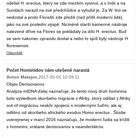
odešel H. erectus, který se zde mezitím vyvinul, a v Indii a na
Sundách narazil na své předchůdce a vyhubil je. Za W. linii se
nedostal a proto Floreští zde přežili (než přišli moderní lidé),
jako na své poslední výspě. Nicméně starší kamenné nástroje
nalezené dříve na Flores se pokládaly za dílo H. erectus. Buď
se sem nakonec opravdu dostal a nebo to spíš byly nástroje H.
floresiensis.
Odpovědět
Počet Hominidov nám utešené narastá
Anton Matejov
,
2017-05-01 10:09:11
Objav Denisovanov.
Analýza mtDNA ďalej naznačuje, že tento nový druh hominina
bolo výsledkom skoršieho migrácie z Afriky ,ktorý odišiel z Afriky
out-of-migráciou neskôr spojenú s modernými ľuďmi, ale aj
odlišnú od skoršieho afrického exodus Homo erectus . Štúdie
uverejnenej v marci 2016 naznačujú, že moderní ľudia sa krížili
s hominins, vrátane denisovanov a neandertálcov.