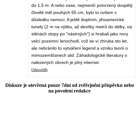
do 1,5 m. A nebo zase, nejmenší potvrzený dospělý
člověk měl pouhých 55 cm, bylo to ovšem v
důsledku nemoci. A ještě doplním, jihoamerické
tunely (2 m na výšku, až desítky metrů do délky, na
stěnách stopy po "nástrojích") si hrabali jako nory
velcí pozemní lenochodi, což se ví zhruba sto let,
ale nebránilo to vytváření legend a vzniku teorií o
mimozemšťanech atd. Záhadologické literatury o
nalezených obrech je plný internet.
Odpovědět
Diskuze je otevřená pouze 7dní od zvěřejnění příspěvku nebo
na povolení redakce