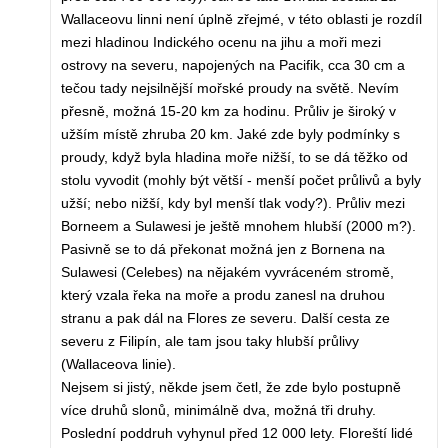
Wallaceovu linni není úplně zřejmé, v této oblasti je rozdíl
mezi hladinou Indického ocenu na jihu a moři mezi
ostrovy na severu, napojených na Pacifik, cca 30 cm a
tečou tady nejsilnější mořské proudy na světě. Nevím
přesně, možná 15-20 km za hodinu. Průliv je široký v
užším místě zhruba 20 km. Jaké zde byly podmínky s
proudy, když byla hladina moře nižší, to se dá těžko od
stolu vyvodit (mohly být větší - menší počet průlivů a byly
užší; nebo nižší, kdy byl menší tlak vody?). Průliv mezi
Borneem a Sulawesi je ještě mnohem hlubší (2000 m?).
Pasivně se to dá překonat možná jen z Bornena na
Sulawesi (Celebes) na nějakém vyvráceném stromě,
který vzala řeka na moře a produ zanesl na druhou
stranu a pak dál na Flores ze severu. Další cesta ze
severu z Filipín, ale tam jsou taky hlubší průlivy
(Wallaceova linie).
Nejsem si jistý, někde jsem četl, že zde bylo postupně
více druhů slonů, minimálně dva, možná tři druhy.
Poslední poddruh vyhynul před 12 000 lety. Floreští lidé