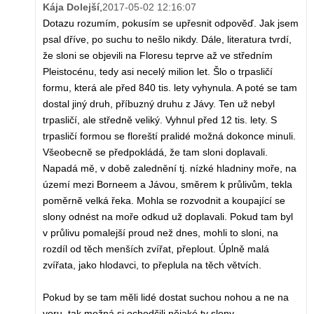
Kája Dolejší
,
2017-05-02 12:16:07
Dotazu rozumím, pokusím se upřesnit odpověď. Jak jsem
psal dříve, po suchu to nešlo nikdy. Dále, literatura tvrdí,
že sloni se objevili na Floresu teprve až ve středním
Pleistocénu, tedy asi necelý milion let. Šlo o trpasličí
formu, která ale před 840 tis. lety vyhynula. A poté se tam
dostal jiný druh, příbuzný druhu z Jávy. Ten už nebyl
trpasličí, ale středně veliký. Vyhnul před 12 tis. lety. S
trpasličí formou se floreští pralidé možná dokonce minuli.
Všeobecně se předpokládá, že tam sloni doplavali.
Napadá mě, v době zalednění tj. nízké hladniny moře, na
území mezi Borneem a Jávou, směrem k průlivům, tekla
poměrně velká řeka. Mohla se rozvodnit a koupající se
slony odnést na moře odkud už doplavali. Pokud tam byl
v průlivu pomalejší proud než dnes, mohli to sloni, na
rozdíl od těch menších zvířat, přeplout. Úplně malá
zvířata, jako hlodavci, to přeplula na těch větvích.
Pokud by se tam měli lidé dostat suchou nohou a ne na
voru, tak možná si ochodčili nějaké ty slony...