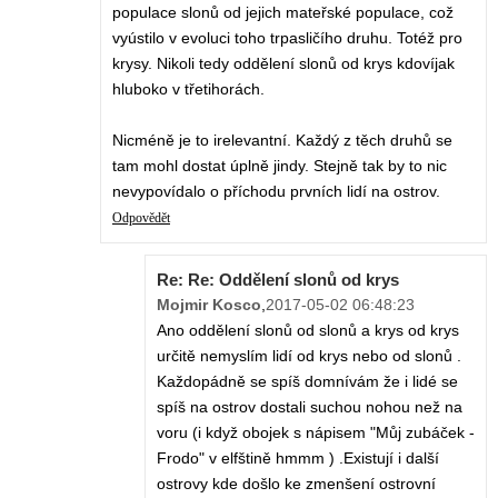
populace slonů od jejich mateřské populace, což
vyústilo v evoluci toho trpasličího druhu. Totéž pro
krysy. Nikoli tedy oddělení slonů od krys kdovíjak
hluboko v třetihorách.
Nicméně je to irelevantní. Každý z těch druhů se
tam mohl dostat úplně jindy. Stejně tak by to nic
nevypovídalo o příchodu prvních lidí na ostrov.
Odpovědět
Re: Re: Oddělení slonů od krys
Mojmir Kosco
,
2017-05-02 06:48:23
Ano oddělení slonů od slonů a krys od krys
určitě nemyslím lidí od krys nebo od slonů .
Každopádně se spíš domnívám že i lidé se
spíš na ostrov dostali suchou nohou než na
voru (i když obojek s nápisem "Můj zubáček -
Frodo" v elfštině hmmm ) .Existují i další
ostrovy kde došlo ke zmenšení ostrovní