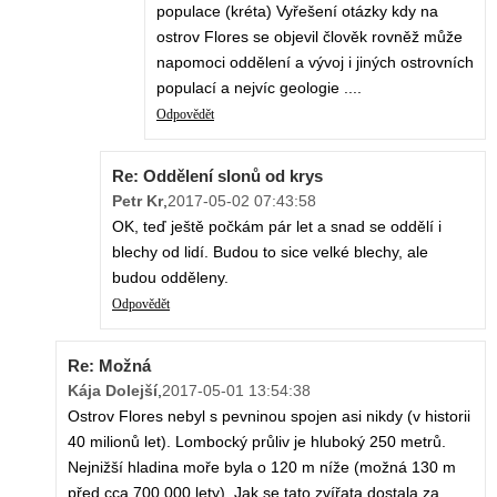
populace (kréta) Vyřešení otázky kdy na
ostrov Flores se objevil člověk rovněž může
napomoci oddělení a vývoj i jiných ostrovních
populací a nejvíc geologie ....
Odpovědět
Re: Oddělení slonů od krys
Petr Kr
,
2017-05-02 07:43:58
OK, teď ještě počkám pár let a snad se oddělí i
blechy od lidí. Budou to sice velké blechy, ale
budou odděleny.
Odpovědět
Re: Možná
Kája Dolejší
,
2017-05-01 13:54:38
Ostrov Flores nebyl s pevninou spojen asi nikdy (v historii
40 milionů let). Lombocký průliv je hluboký 250 metrů.
Nejnižší hladina moře byla o 120 m níže (možná 130 m
před cca 700 000 lety). Jak se tato zvířata dostala za