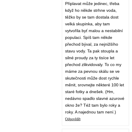
Připlavat může jedinec, třeba
když ho někde strhne voda,
těžko by se tam dostala dost
velká skupinka, aby tam
vytvořila byť malou a nestabilní
populaci. Spíš tam někde
přechod býval, za nejnižšího
stavu vody. Ta pak stoupla a
silné proudy za ty tisíce let
přechod zlikvidovaly. To co my
máme za pevnou skálu se ve
skutečnosti může dost rychle
měnit, srovnejte některé 100 let
staré fotky a dnešek. (Hm,
nedávno spadlo slavné azurové
okno že? Též tam bylo roky a
roky. A najednou tam není.)
Odpovědět