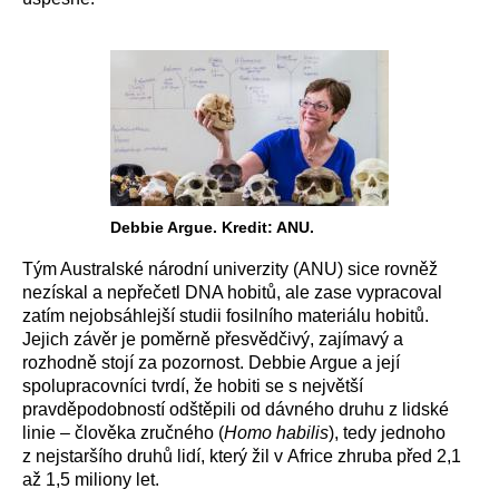
Debbie Argue. Kredit: ANU.
Tým Australské národní univerzity (ANU) sice rovněž
nezískal a nepřečetl DNA hobitů, ale zase vypracoval
zatím nejobsáhlejší studii fosilního materiálu hobitů.
Jejich závěr je poměrně přesvědčivý, zajímavý a
rozhodně stojí za pozornost. Debbie Argue a její
spolupracovníci tvrdí, že hobiti se s největší
pravděpodobností odštěpili od dávného druhu z lidské
linie – člověka zručného (
Homo habilis
), tedy jednoho
z nejstaršího druhů lidí, který žil v Africe zhruba před 2,1
až 1,5 miliony let.