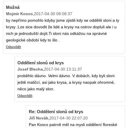
Možná
Mojmir Kosco
,
2017-04-30 08:08:37
by nepřímo pomohlo kdyby jsme zjistili kdy se oddělili sloni a ty
krysy .Lze sice dovodit že lidé a krysy na ostrov dopluli ale i u
nich je jednodušší dojít.Ti sloni nás odkážou na správné
geologické období kdy to šlo .
Odpovědět
Oddělení slonů od krys
Josef Blecha
,
2017-04-30 13:11:37
proběhlo dávno. Velmi dávno. V dobách, kdy byli sloni
ještě maličcí, asi jako krysa, a krysy naopak ohromné,
něco jako malý slon.
Odpovědět
Re: Oddělení slonů od krys
Jiří Novák
,
2017-04-30 22:07:20
Pan Kosco patrně měl na mysli oddělení floreské