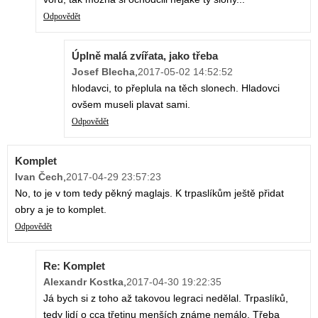
Odpovědět
Úplně malá zvířata, jako třeba
Josef Blecha
,
2017-05-02 14:52:52
hlodavci, to přeplula na těch slonech. Hladovci
ovšem museli plavat sami.
Odpovědět
Komplet
Ivan Čech
,
2017-04-29 23:57:23
No, to je v tom tedy pěkný maglajs. K trpaslíkům ještě přidat
obry a je to komplet.
Odpovědět
Re: Komplet
Alexandr Kostka
,
2017-04-30 19:22:35
Já bych si z toho až takovou legraci nedělal. Trpaslíků,
tedy lidí o cca třetinu menších známe nemálo. Třeba