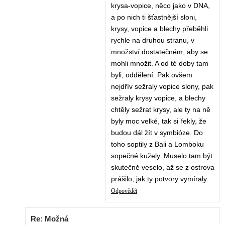
krysa-vopice, něco jako v DNA,
a po nich ti šťastnější sloni,
krysy, vopice a blechy přeběhli
rychle na druhou stranu, v
množství dostatečném, aby se
mohli množit. A od té doby tam
byli, oddělení. Pak ovšem
nejdřív sežraly vopice slony, pak
sežraly krysy vopice, a blechy
chtěly sežrat krysy, ale ty na ně
byly moc velké, tak si řekly, že
budou dál žít v symbióze. Do
toho soptily z Bali a Lomboku
sopečné kužely. Muselo tam být
skutečně veselo, až se z ostrova
prášilo, jak ty potvory vymíraly.
Odpovědět
Re: Možná