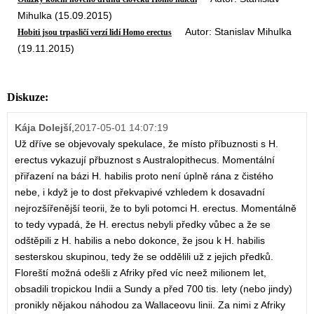
Mihulka (15.09.2015)
Autor: Stanislav Mihulka
Hobiti jsou trpasličí verzí lidí Homo erectus
(19.11.2015)
Diskuze:
Kája Dolejší
,
2017-05-01 14:07:19
Už dříve se objevovaly spekulace, že místo příbuznosti s H.
erectus vykazují přbuznost s Australopithecus. Momentální
přiřazení na bázi H. habilis proto není úplně rána z čistého
nebe, i když je to dost překvapivé vzhledem k dosavadní
nejrozšířenější teorii, že to byli potomci H. erectus. Momentálně
to tedy vypadá, že H. erectus nebyli předky vůbec a že se
odštěpili z H. habilis a nebo dokonce, že jsou k H. habilis
sesterskou skupinou, tedy že se oddělili už z jejich předků.
Floreští možná odešli z Afriky před víc neež milionem let,
obsadili tropickou Indii a Sundy a před 700 tis. lety (nebo jindy)
pronikly nějakou náhodou za Wallaceovu linii. Za nimi z Afriky