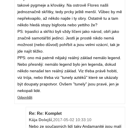
takové pygmeje a křováky. Na ostrově Flores našli
jednoznačně skřítky, tedy prcky ještě menší. Vůbec by mě
nepřekvapilo, až někdo najde i ty obry. Ostatně tu a tam
někdo hledá stopy bigfoota nebo yettiho že?
PS: trpaslíci a skřítci byli vždy líčeni jako národ, obři jako
značně samotářští jedinci. Jestli je prostě nikdo nemá
možnost (nebo důvod) pohřbít a jsou velmi vzácní, tak je
jde najít těžko.
PPS: ono má patrně nějaký reálný základ nemálo legend.
Nebo přesněji: nemálo legend bylo jen legenda, dokud
někdo nenašel ten reálný základ. Viz třeba právě hobiti,
viz trója, nebo třeba viz "tunely aztéků" které se ukázaly
být doupaty prapotvor. Ovšem "tunely" jsou pravé, jen je
nekopali lidé.
Odpovědět
Re: Re: Komplet
Kája Dolejší
,
2017-05-02 10:33:10
Nebo ze současných lidí taky Andamanité jsou malí