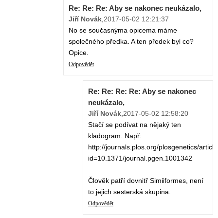
Re: Re: Re: Aby se nakonec neukázalo,
Jiří Novák
,
2017-05-02 12:21:37
No se současnýma opicema máme
společného předka. A ten předek byl co?
Opice.
Odpovědět
Re: Re: Re: Re: Aby se nakonec
neukázalo,
Jiří Novák
,
2017-05-02 12:58:20
Stačí se podívat na nějaký ten
kladogram. Např:
http://journals.plos.org/plosgenetics/articl
id=10.1371/journal.pgen.1001342
Člověk patří dovnitř Simiiformes, není
to jejich sesterská skupina.
Odpovědět