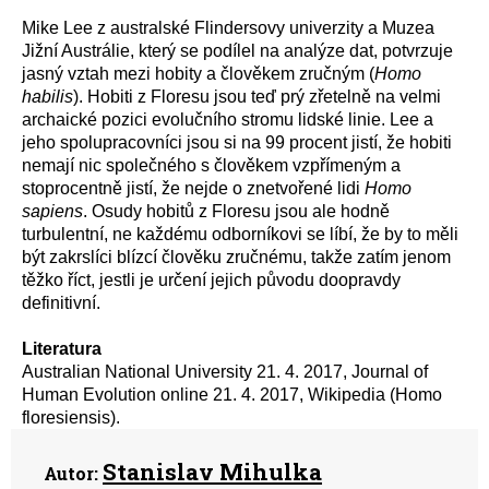
Mike Lee z australské Flindersovy univerzity a Muzea
Jižní Austrálie, který se podílel na analýze dat, potvrzuje
jasný vztah mezi hobity a člověkem zručným (
Homo
habilis
). Hobiti z Floresu jsou teď prý zřetelně na velmi
archaické pozici evolučního stromu lidské linie. Lee a
jeho spolupracovníci jsou si na 99 procent jistí, že hobiti
nemají nic společného s člověkem vzpřímeným a
stoprocentně jistí, že nejde o znetvořené lidi
Homo
sapiens
. Osudy hobitů z Floresu jsou ale hodně
turbulentní, ne každému odborníkovi se líbí, že by to měli
být zakrslíci blízcí člověku zručnému, takže zatím jenom
těžko říct, jestli je určení jejich původu doopravdy
definitivní.
Literatura
Australian National University 21. 4. 2017, Journal of
Human Evolution online 21. 4. 2017, Wikipedia (Homo
floresiensis).
Stanislav Mihulka
Autor: