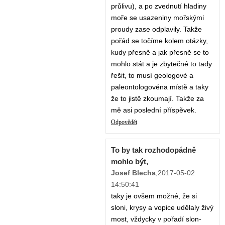
průlivu), a po zvednutí hladiny
moře se usazeniny mořskými
proudy zase odplavily. Takže
pořád se točíme kolem otázky,
kudy přesně a jak přesně se to
mohlo stát a je zbytečné to tady
řešit, to musí geologové a
paleontologovéna místě a taky
že to jistě zkoumají. Takže za
mě asi poslední příspěvek.
Odpovědět
To by tak rozhodopádně
mohlo být,
Josef Blecha
,
2017-05-02
14:50:41
taky je ovšem možné, že si
sloni, krysy a vopice udělaly živý
most, vždycky v pořadí slon-