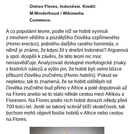
Ostrov Flores, Indonésie. Kredit:
M.Minderhoud / Wikimedia
Commons.
A co populární teorie, podle níž se hobiti vyvinuli
z mnohem většího a pozdějšího člověka vzpřímeného
(
Homo erectus
), jediného dalšího raného hominida, o
němž je známo, že kdysi žil v dnešní Indonésii? Argueová
a spol. dospěli k závěru, že této teorii nic moc
nenasvědčuje. Analyzovali dostupné morfologické znaky
z fosilních nálezů a vyšlo jim, že hobiti byli velmi blízce
příbuzní člověku zručnému (
Homo habilis
). Pokud se
nepletou, tak to znamená, že se hobiti odštěpili od
člověka zručného buď přímo v Africe a poté doputovali až
na Flores anebo se to stalo někde cestou mezi Afrikou a
Floresem. Na Flores podle nich hobiti dorazili někdy před
700 tisíci let. Jestli se takový scénář blíží skutečnosti, tak
bychom mohli objevit fosilie hobitů v Africe nebo cestou
na Flores.