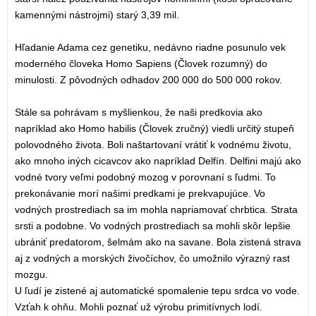
kamennými nástrojmi) starý 3,39 mil.
Hľadanie Adama cez genetiku, nedávno riadne posunulo vek
moderného človeka Homo Sapiens (Človek rozumný) do
minulosti. Z pôvodných odhadov 200 000 do 500 000 rokov.
Stále sa pohrávam s myšlienkou, že naši predkovia ako
napríklad ako Homo habilis (Človek zručný) viedli určitý stupeň
polovodného života. Boli naštartovaní vrátiť k vodnému životu,
ako mnoho iných cicavcov ako napríklad Delfín. Delfini majú ako
vodné tvory veľmi podobný mozog v porovnaní s ľudmi. To
prekonávanie morí našimi predkami je prekvapujúce. Vo
vodných prostrediach sa im mohla napriamovať chrbtica. Strata
srsti a podobne. Vo vodných prostrediach sa mohli skôr lepšie
ubrániť predatorom, šelmám ako na savane. Bola zistená strava
aj z vodných a morských živočíchov, čo umožnilo výrazný rast
mozgu.
U ľudí je zistené aj automatické spomalenie tepu srdca vo vode.
Vzťah k ohňu. Mohli poznať už výrobu primitívnych lodí.