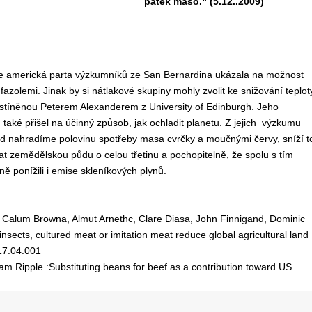
pátek maso.“ (5.12..2009)
e americká parta výzkumníků ze San Bernardina ukázala na možnost
fazolemi. Jinak by si nátlakové skupiny mohly zvolit ke snižování teplot
astíněnou Peterem Alexanderem z University of Edinburgh. Jeho
také přišel na účinný způsob, jak ochladit planetu. Z jejich výzkumu
ud nahradíme polovinu spotřeby masa cvrčky a moučnými červy, sníží t
t zemědělskou půdu o celou třetinu a pochopitelně, že spolu s tím
 ponížili i emise skleníkových plynů.
, Calum Browna, Almut Arnethc, Clare Diasa, John Finnigand, Dominic
sects, cultured meat or imitation meat reduce global agricultural land
017.04.001
m Ripple.:Substituting beans for beef as a contribution toward US