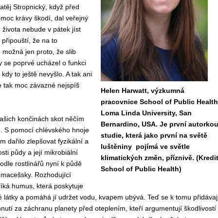
atěj Stropnický, když před
k moc krávy škodí, dal veřejný
 života nebude v pátek jíst
připouští, že na to
možná jen proto, že slib
dy se poprvé ucházel o funkci
kdy to ještě nevyšlo. A tak ani
e tak moc závazné nejspíš
Helen Harwatt, výzkumná
pracovnice School of Public Health
Loma Linda University, San
 našich končinách skot něčím
Bernardino, USA. Je první autorko
. S pomocí chlévského hnoje
studie, která jako první na světě
 dařilo zlepšovat fyzikální a
luštěniny pojímá ve světle
ti půdy a její mikrobiální
klimatických změn, příznivě. (Kredit
dle rostlinářů nyní k půdě
School of Public Health)
macešsky. Rozhodující
 říká humus, která poskytuje
é látky a pomáhá jí udržet vodu, kvapem ubývá. Teď se k tomu přidávaj
hnutí za záchranu planety před oteplením, kteří argumentují škodlivostí