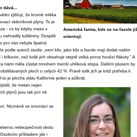
o dává...
ědci zjišťují, že kromě mléka
ovací skleníkové plyny. To je
aze - co by kdyby maso v
Americká farma, kde se na fazole ji
 nahradily luštěniny. Dospěli
orientují.
to pro nás nebyla špatná
že podle autorů studie „není kilo, jako kilo a fazole mají dodat našim
í i bílkovin, než kolik jich obsahuje stejně velká porce hovězí flákoty." A
 za námi měla zůstat mnohem menší uhlíková stopa. Dalším plusem by
obdělávaných ploch o celých 42 %. Právě tolik jich je totiž potřeba k
 to je plocha státu Kalifornie jeden a půlkrát.
istili, že metan nejen
ích plynů jsou tak pro ně
u stran.
vání. Nicméně ve srovnání se
 neberou nebezpečnost skotu
 Osobním příkladem jde i