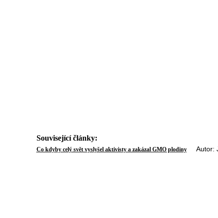
Související články:
Autor: J
Co kdyby celý svět vyslyšel aktivisty a zakázal GMO plodiny