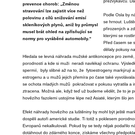
přežvýkavců. Dal
prevence chorob: „Změnou
stravování lze zajistit více než
Podle Osla by n
polovinu z cílů snižování emisí
se hrnout. Luště
skleníkových plynů, aniž by průmysl
přirozených a zd
musel brát ohled na zpřísňující se
kterými se rostl
normy pro vyráběné automobily.“
Před časem se s
dělaly pokusy na
Hledala se levná náhrada mužské antikoncepce pro země,
porodností a kde si muži neradi navlékají ochranu. Výsledk
spermií, byly slibné až na to, že fytoestrogeny markýrují 
estrogenu a u mužů jejich přemíra po čase také vyvolávala 
se ochota mladých mužů pokračovat v pokusu vytratila a 
ztracena. Možná ale, když teď už budeme vědět, že to je p
hovězího fazolemi ustojíme lépe než Asiaté, kterým šlo jen 
Efekt náhrady hovězího za luštěniny by mohl být ještě mar
dospěli autoři americké studie. Ti totiž s poklesem porodno
Evropanů nekalkulovali. Pokud by se tedy nějak podařilo n
dotáhnout do zdárného konce, získáme všechny předpoklad