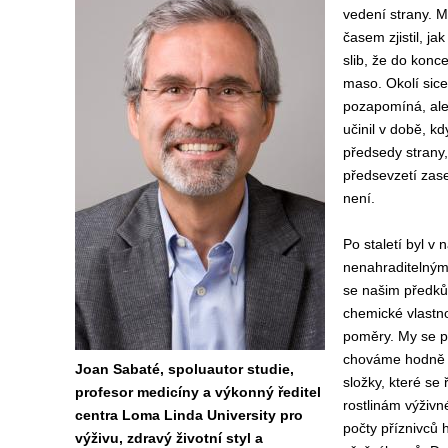
vedení strany. M
časem zjistil, ja
slib, že do konce
maso. Okolí sice 
pozapomíná, ale 
učinil v době, k
předsedy strany, 
předsevzetí zas
není.
Po staletí byl v
nenahraditelným
se našim předkům
chemické vlastnos
poměry. My se po
chováme hodně 
Joan Sabaté, spoluautor studie,
složky, které se
profesor medicíny a výkonný ředitel
rostlinám výživn
centra Loma Linda University pro
počty příznivců 
výživu, zdravý životní styl a