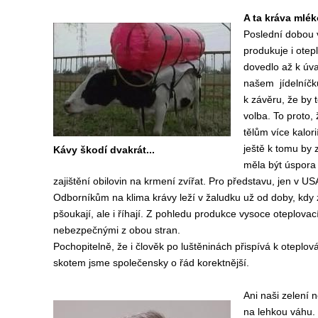
A ta kráva mlék
Poslední dobou v
produkuje i otepl
dovedlo až k úv
našem jídelníčku
k závěru, že by 
volba. To proto, 
tělům více kalori
ještě k tomu by
Kávy škodí dvakrát...
měla být úspora 
zajištění obilovin na krmení zvířat. Pro představu, jen v USA
Odborníkům na klima krávy leží v žaludku už od doby, kdy zj
pšoukají, ale i říhají. Z pohledu produkce vysoce oteplovac
nebezpečnými z obo
Pochopitelně, že i člověk po luštěninách přispívá k oteplo
skotem jsme společensky o řád korektnější.
Ani naši zelení
na lehkou váhu.