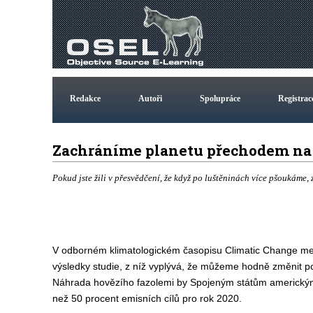
Redakce
Autoři
Spolupráce
Registrac
Zachráníme planetu přechodem na
Pokud jste žili v přesvědčení, že když po luštěninách více pšoukáme, 
V odborném klimatologickém časopisu Climatic Change mez
výsledky studie, z níž vyplývá, že můžeme hodně změnit p
Náhrada hovězího fazolemi by Spojeným státům americkým 
než 50 procent emisních cílů pro rok 2020.