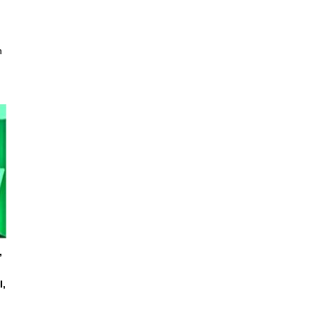
h
,
l,