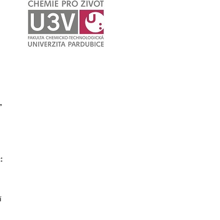
,
u
:
í