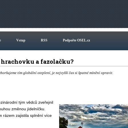
e
Vstup
RSS
Podpořte OSEL.cz
 hrachovku a fazolačku?
zhoršujeme tím globální oteplení, je nejvyšší čas si špatné mínění opravit.
inárodní tým vědců zveřejnil
ouhou změnou jídelníčku.
rázem zajistila splnění více