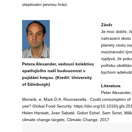
oteplování pevnou hrází.
Závěr
Je moc dobře, ž
nahrazení skotu 
planety cestu n
mezinárodní tým 
vyplývá, že pok
Petera Alexander, vedoucí kolektivu
potřebu obděláva
spatřujícího naší budoucnost v
bychom adekvátně
pojídání hmyzu. (Kredit: University
of Edinburgh)
Literatura
Peter Alexander
Moranb, e, Mark D.A. Rounsevella.: Could consumption of in
use? Global Food Security. https://doi.org/10.1016/j.gfs.2
Helen Harwatt, Joan Sabaté, Gidon Eshel, Sam Soret, Willia
climate change targets, Climatic Change, 2017