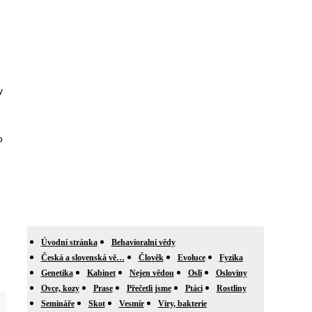
y
o
Úvodní stránka
Behavioralni vědy
Česká a slovenská vě…
Člověk
Evoluce
Fyzika
Genetika
Kabinet
Nejen vědou
Osli
Osloviny
Ovce, kozy
Prase
Přečetli jsme
Ptáci
Rostliny
Semináře
Skot
Vesmír
Viry, bakterie