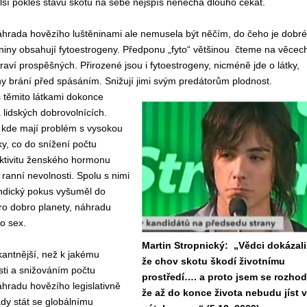
ší pokles stavů skotu na sebe nejspíš nenechá dlouho čekat.
áhrada hovězího luštěninami ale nemusela být něčím, do čeho je dobré
niny obsahují fytoestrogeny. Předponu „fyto“ většinou čteme na věcec
raví prospěšných. Přirozené jsou i fytoestrogeny, nicméně jde o látky,
iny brání před spásáním. Snižují jimi svým predátorům plodnost.
 těmito látkami dokonce
 lidských dobrovolnících.
 kde mají problém s vysokou
y, co do snížení počtu
aktivitu ženského hormonu
ranní nevolnosti. Spolu s nimi
indický pokus vyšuměl do
ro dobro planety, náhradu
o sex.
Martin Stropnický: „Vědci dokázali
kantnější, než k jakému
že chov skotu škodí životnímu
sti a snižováním počtu
prostředí…. a proto jsem se rozhod
áhradu hovězího legislativně
že až do konce života nebudu jíst v
y stát se globálnímu