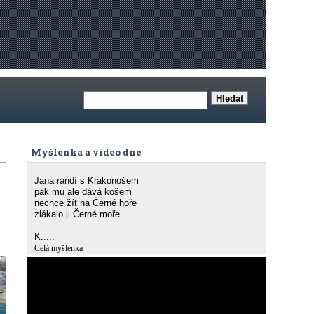
Myšlenka a video dne
Jana randí s Krakonošem
pak mu ale dává košem
nechce žít na Černé hoře
zlákalo ji Černé moře
K.....
Celá myšlenka