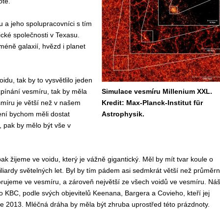
otě.
 a jeho spolupracovníci s tím
ické společnosti v Texasu.
méně galaxií, hvězd i planet
du, tak by to vysvětlilo jeden
zpínání vesmíru, tak by měla
Simulace vesmíru Millenium XXL.
smíru je větší než v našem
Kredit: Max-Planck-Institut für
ení bychom měli dostat
Astrophysik.
u, pak by mělo být vše v
pak žijeme ve voidu, který je vážně gigantický. Měl by mít tvar koule o
liardy světelných let. Byl by tím pádem asi sedmkrát větší než průměr
orujeme ve vesmíru, a zároveň největší ze všech voidů ve vesmíru. Ná
o KBC, podle svých objevitelů Keenana, Bargera a Covieho, kteří jej
ce 2013. Mléčná dráha by měla být zhruba uprostřed této prázdnoty.