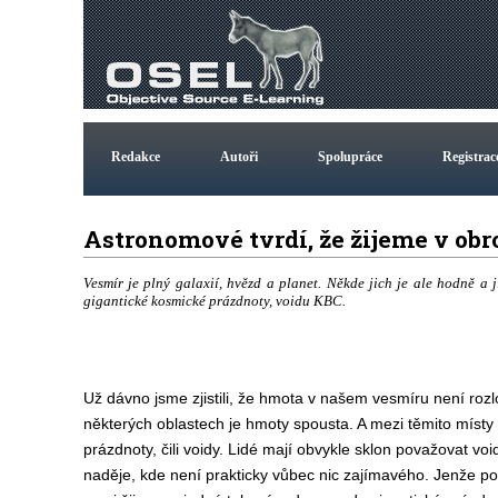
Redakce
Autoři
Spolupráce
Registrac
Astronomové tvrdí, že žijeme v o
Vesmír je plný galaxií, hvězd a planet. Někde jich je ale hodně a 
gigantické kosmické prázdnoty, voidu KBC.
Už dávno jsme zjistili, že hmota v našem vesmíru není ro
některých oblastech je hmoty spousta. A mezi těmito míst
prázdnoty, čili voidy. Lidé mají obvykle sklon považovat v
naděje, kde není prakticky vůbec nic zajímavého. Jenže p