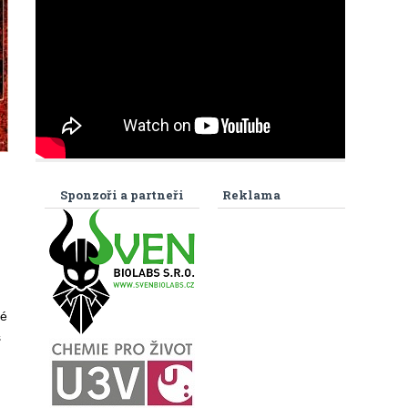
Sponzoři a partneři
Reklama
né
š