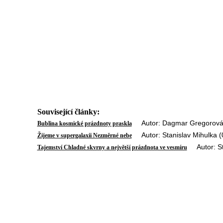
Související články:
Autor: Dagmar Gregorová 
Bublina kosmické prázdnoty praskla
Autor: Stanislav Mihulka (
Žijeme v supergalaxii Nezměrné nebe
Autor: Sta
Tajemství Chladné skvrny a největší prázdnota ve vesmíru