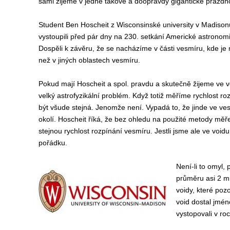
sami žijeme v jedné takové a doopravdy gigantické prázdn
Student Ben Hoscheit z Wisconsinské university v Madisonu
vystoupili před pár dny na 230. setkání Americké astronom
Dospěli k závěru, že se nacházíme v části vesmíru, kde je 
než v jiných oblastech vesmíru.
Pokud mají Hoscheit a spol. pravdu a skutečně žijeme ve voi
velký astrofyzikální problém. Když totiž měříme rychlost ro
být všude stejná. Jenomže není. Vypadá to, že jinde ve ve
okolí. Hoscheit říká, že bez ohledu na použité metody měř
stejnou rychlost rozpínání vesmíru. Jestli jsme ale ve void
pořádku.
Není-li to omyl, 
průměru asi 2 mi
voidy, které poz
void dostal jmén
vystopovali v ro