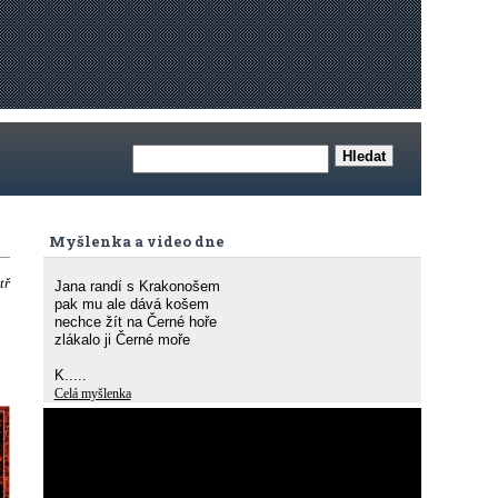
Myšlenka a video dne
tř
Jana randí s Krakonošem
pak mu ale dává košem
nechce žít na Černé hoře
zlákalo ji Černé moře
K.....
Celá myšlenka