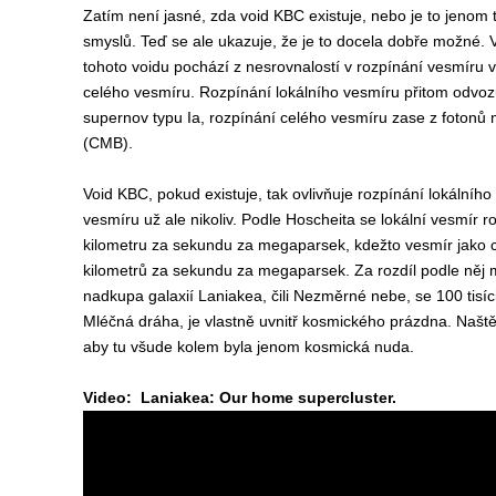
Zatím není jasné, zda void KBC existuje, nebo je to jenom
smyslů. Teď se ale ukazuje, že je to docela dobře možné. 
tohoto voidu pochází z nesrovnalostí v rozpínání vesmíru v
celého vesmíru. Rozpínání lokálního vesmíru přitom odvo
supernov typu Ia, rozpínání celého vesmíru zase z fotonů m
(CMB).
Void KBC, pokud existuje, tak ovlivňuje rozpínání lokálníh
vesmíru už ale nikoliv. Podle Hoscheita se lokální vesmír ro
kilometru za sekundu za megaparsek, kdežto vesmír jako ce
kilometrů za sekundu za megaparsek. Za rozdíl podle něj 
nadkupa galaxií Laniakea, čili Nezměrné nebe, se 100 tisíci
Mléčná dráha, je vlastně uvnitř kosmického prázdna. Naštěs
aby tu všude kolem byla jenom kosmická nuda.
Video: Laniakea: Our home supercluster.