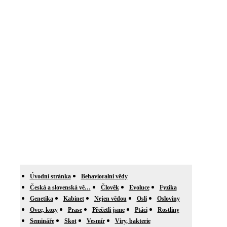
Úvodní stránka
Behavioralni vědy
Česká a slovenská vě…
Člověk
Evoluce
Fyzika
Genetika
Kabinet
Nejen vědou
Osli
Osloviny
Ovce, kozy
Prase
Přečetli jsme
Ptáci
Rostliny
Semináře
Skot
Vesmír
Viry, bakterie