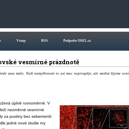
e
Vstup
RSS
Podpořte OSEL.cz
brovské vesmírné prázdnotě
jinde zase málo. Naší namyšlenosti to asi moc neprospěje, ale možná žijeme uvni
zložená úplně rovnoměrně. V
y leží nezměrné vesmírné
oidy za pustiny bez sebemenší
odle jedné nové studie my