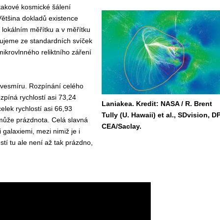
 takové kosmické šálení
Většina dokladů existence
 lokálním měřítku a v měřítku
zujeme ze standardních svíček
ikrovlnného reliktního záření
o vesmíru. Rozpínání celého
zpíná rychlostí asi 73,24
Laniakea. Kredit: NASA / R. Brent
lek rychlostí asi 66,93
Tully (U. Hawaii) et al., SDvision, DP
může prázdnota. Celá slavná
CEA/Saclay.
 galaxiemi, mezi nimiž je i
tí tu ale není až tak prázdno,