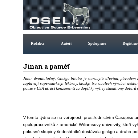
Redakce
Autoři
Spolupráce
Registrac
Jinan a paměť
Jinan dvoulaločný, Ginkgo biloba je starobylá dřevina, původem z 
zaplavují supermarkety, lékárny, kiosky. Na obalech výrobci deklar
pouze v USA utrácí konzumenti za doplňky výživy stamiliony dolarů 
V tomto týdnu se na veřejnost, prostřednictvím Časopisu a
spolupracovníků z americké Wiliamsovy univerzity, kteří v
pokusné skupiny šedesátníků dostávala ginkgo a druhá pol