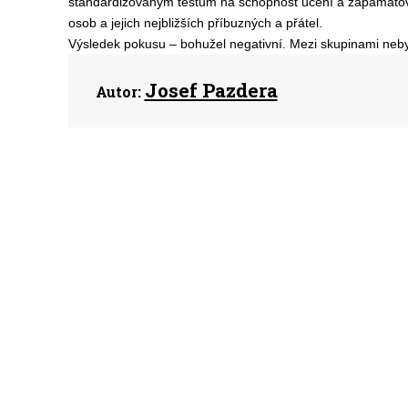
standardizovaným testům na schopnost učení a zapamatová
osob a jejich nejbližších příbuzných a přátel.
Výsledek pokusu – bohužel negativní. Mezi skupinami nebyl
Josef Pazdera
Autor: