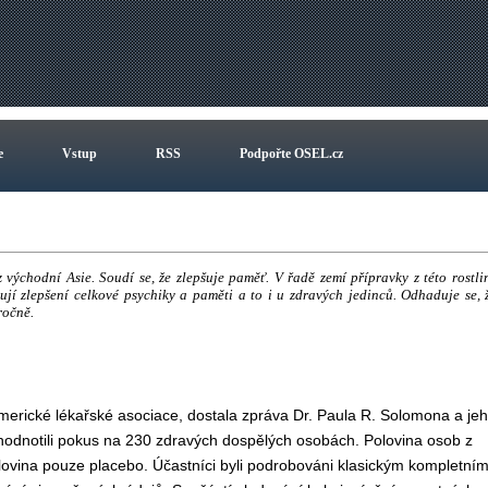
e
Vstup
RSS
Podpořte OSEL.cz
východní Asie. Soudí se, že zlepšuje paměť. V řadě zemí přípravky z této rostli
ují zlepšení celkové psychiky a paměti a to i u zdravých jedinců. Odhaduje se, 
ročně.
merické lékařské asociace, dostala zpráva Dr. Paula R. Solomona a je
yhodnotili pokus na 230 zdravých dospělých osobách. Polovina osob z
ovina pouze placebo. Účastníci byli podrobováni klasickým kompletní