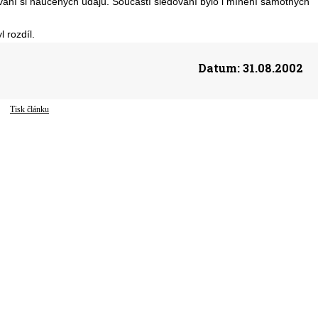
ní si naučených údajů. Součástí sledování bylo i mínění samotných
 rozdíl.
Datum:
31.08.2002
Tisk článku