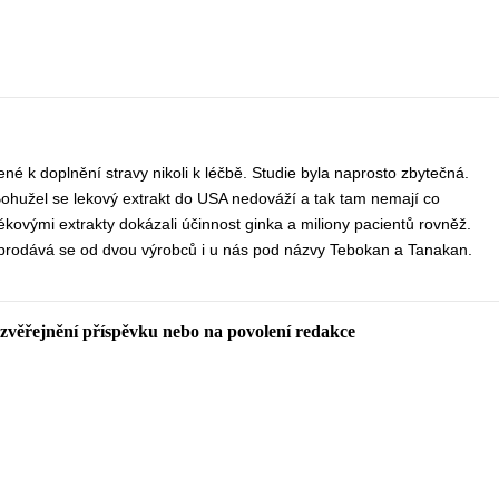
né k doplnění stravy nikoli k léčbě. Studie byla naprosto zbytečná.
. Bohužel se lekový extrakt do USA nedováží a tak tam nemají co
lékovými extrakty dokázali účinnost ginka a miliony pacientů rovněž.
prodává se od dvou výrobců i u nás pod názvy Tebokan a Tanakan.
 zvěřejnění příspěvku nebo na povolení redakce