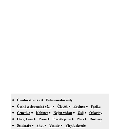
Úvodní stránka
Behavioralni vědy
Česká a slovenská vě…
Člověk
Evoluce
Fyzika
Genetika
Kabinet
Nejen vědou
Osli
Osloviny
Ovce, kozy
Prase
Přečetli jsme
Ptáci
Rostliny
Semináře
Skot
Vesmír
Viry, bakterie