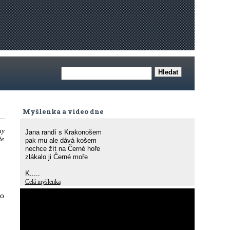
Myšlenka a video dne
ny
Jana randí s Krakonošem
že
pak mu ale dává košem
nechce žít na Černé hoře
zlákalo ji Černé moře
K.....
Celá myšlenka
ho
m