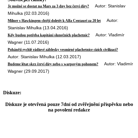
Autor: Stanislav
Je možné se dostat na Mars za 3 dny bez červí díry?
Mihulka (02.03.2016)
Autor:
Milner s Hawkingem chtějí doletět k Alfa Centauri za 20 let
Stanislav Mihulka (13.04.2016)
Autor: Vladimír
Kdy budou potřeba kapitáni slunečních plachetnic?
Wagner (11.07.2016)
Pohánějí rychlé rádiové záblesky vesmírné plachetnice cizích civilizací?
Autor: Stanislav Mihulka (12.03.2017)
Autor: Vladimír
Budeme létat skrz červí díry nebo s warpovým pohonem?
Wagner (29.09.2017)
Diskuze:
Diskuze je otevřená pouze 7dní od zvěřejnění příspěvku nebo
na povolení redakce