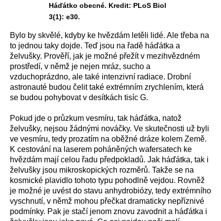
Háďátko obecné. Kredit: PLoS Biol
3(1): e30.
Bylo by skvělé, kdyby ke hvězdám letěli lidé. Ale třeba na
to jednou taky dojde. Teď jsou na řadě háďátka a
želvušky. Prověří, jak je možné přežít v mezihvězdném
prostředí, v němž je nejen mráz, sucho a
vzduchoprázdno, ale také intenzivní radiace. Drobní
astronauté budou čelit také extrémním zrychlením, která
se budou pohybovat v desítkách tisíc G.
Pokud jde o průzkum vesmíru, tak háďátka, natož
želvušky, nejsou žádnými nováčky. Ve skutečnosti už byli
ve vesmíru, tedy prozatím na oběžné dráze kolem Země.
K cestování na laserem poháněných wafersatech ke
hvězdám mají celou řadu předpokladů. Jak háďátka, tak i
želvušky jsou mikroskopických rozměrů. Takže se na
kosmické plavidlo tohoto typu pohodlně vejdou. Rovněž
je možné je uvést do stavu anhydrobiózy, tedy extrémního
vyschnutí, v němž mohou přečkat dramaticky nepříznivé
podmínky. Pak je stačí jenom znovu zavodnit a háďátka i