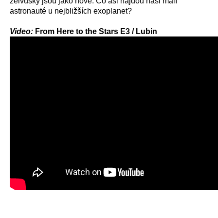
želvušky jsou jako nové. Co asi najdou naši malí
astronauté u nejbližších exoplanet?
Video:
From Here to the Stars E3 / Lubin