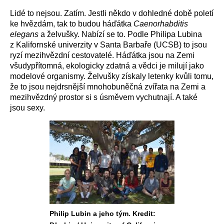
Lidé to nejsou. Zatím. Jestli někdo v dohledné době poletí
ke hvězdám, tak to budou háďátka
Caenorhabditis
elegans
a želvušky. Nabízí se to. Podle Philipa Lubina
z Kalifornské univerzity v Santa Barbaře (UCSB) to jsou
ryzí mezihvězdní cestovatelé. Háďátka jsou na Zemi
všudypřítomná, ekologicky zdatná a vědci je milují jako
modelové organismy. Želvušky získaly letenky kvůli tomu,
že to jsou nejdrsnější mnohobuněčná zvířata na Zemi a
mezihvězdný prostor si s úsměvem vychutnají. A také
jsou sexy.
Philip Lubin a jeho tým. Kredit: