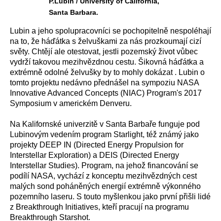
P.Lubin / University of California,
Santa Barbara.
Lubin a jeho spolupracovníci se pochopitelně nespoléhají
na to, že háďátka s želvuškami za nás prozkoumají cizí
světy. Chtějí ale otestovat, jestli pozemský život vůbec
vydrží takovou mezihvězdnou cestu. Šikovná háďátka a
extrémně odolné želvušky by to mohly dokázat . Lubin o
tomto projektu nedávno přednášel na sympoziu NASA
Innovative Advanced Concepts (NIAC) Program's 2017
Symposium v americkém Denveru.
Na Kalifornské univerzitě v Santa Barbaře funguje pod
Lubinovým vedením program Starlight, též známý jako
projekty DEEP IN (Directed Energy Propulsion for
Interstellar Exploration) a DEIS (Directed Energy
Interstellar Studies). Program, na jehož financování se
podílí NASA, vychází z konceptu mezihvězdných cest
malých sond poháněných energií extrémně výkonného
pozemního laseru. S touto myšlenkou jako první přišli lidé
z Breakthrough Initiatives, kteří pracují na programu
Breakthrough Starshot.