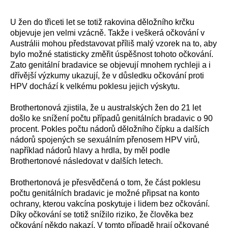
U žen do třiceti let se totiž rakovina děložního krčku
objevuje jen velmi vzácně. Takže i veškerá očkování v
Austrálii mohou představovat příliš malý vzorek na to, aby
bylo možné statisticky změřit úspěšnost tohoto očkování.
Zato genitální bradavice se objevují mnohem rychleji a i
dřívější výzkumy ukazují, že v důsledku očkování proti
HPV dochází k velkému poklesu jejich výskytu.
Brothertonová zjistila, že u australských žen do 21 let
došlo ke snížení počtu případů genitálních bradavic o 90
procent. Pokles počtu nádorů děložního čípku a dalších
nádorů spojených se sexuálním přenosem HPV virů,
například nádorů hlavy a hrdla, by měl podle
Brothertonové následovat v dalších letech.
Brothertonová je přesvědčená o tom, že část poklesu
počtu genitálních bradavic je možné připsat na konto
ochrany, kterou vakcína poskytuje i lidem bez očkování.
Díky očkování se totiž snížilo riziko, že člověka bez
očkování někdo nakazí. V tomto případě hrají očkované