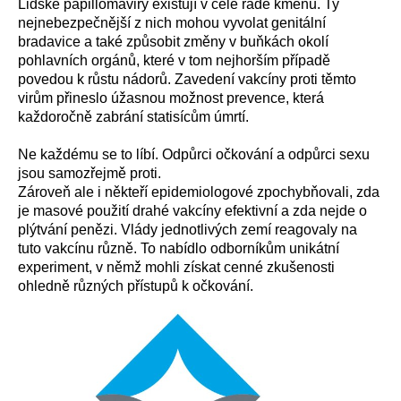
Lidské papillomaviry existují v celé řadě kmenů. Ty
nejnebezpečnější z nich mohou vyvolat genitální
bradavice a také způsobit změny v buňkách okolí
pohlavních orgánů, které v tom nejhorším případě
povedou k růstu nádorů. Zavedení vakcíny proti těmto
virům přineslo úžasnou možnost prevence, která
každoročně zabrání statisícům úmrtí.
Ne každému se to líbí. Odpůrci očkování a odpůrci sexu
jsou samozřejmě proti.
Zároveň ale i někteří epidemiologové zpochybňovali, zda
je masové použití drahé vakcíny efektivní a zda nejde o
plýtvání penězi. Vlády jednotlivých zemí reagovaly na
tuto vakcínu různě. To nabídlo odborníkům unikátní
experiment, v němž mohli získat cenné zkušenosti
ohledně různých přístupů k očkování.