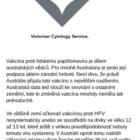
Victorian Cytology Service.
Vakcína proti lidskému papillomaviru je dílem
australských vědců. Pro mnohé Australany je proto její
podpora aktem národní hrdosti. Není divu, že právě
Austrálie přijala tuto vakcínu s největším nadšením.
Australská data teď slouží ke srovnání s ostatními
zeměmi, kde to zmíněná vakcína mnohdy neměla tak
jednoduché.
Ve většině zemí očkovali vakcínou proti HPV
nesystematicky anebo se soustředili na dívky ve věku 12
až 13 let, které ještě s velkou pravděpodobností nebyly
tomuto viru vystaveny. V Austrálii oproti tomu nabídli
očkování zdarma všem ženám mladším 26 let, což vedlo