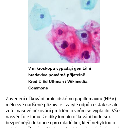
V mikroskopu vypadají genitální
bradavice poměrně přijatelně.
Kredit: Ed Uthman / Wikimedia
Commons
Zavedení očkování proti lidskému papillomaviru (HPV)
mělo své nadšené příznivce i zaryté odpůrce. Jak se ale
zdá, masové očkování proti těmto virům se vyplatilo. Vše
nasvědčuje tomu, že díky tomuto očkování bude sex
bezpečnější dokonce i pro mladé lidi, kteří nebyli touto