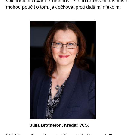
vakcínou očkováni. Zkušenosti z toho očkování nás navíc
mohou poučit o tom, jak očkovat proti dalším infekcím.
Julia Brotheron. Kredit: VCS.