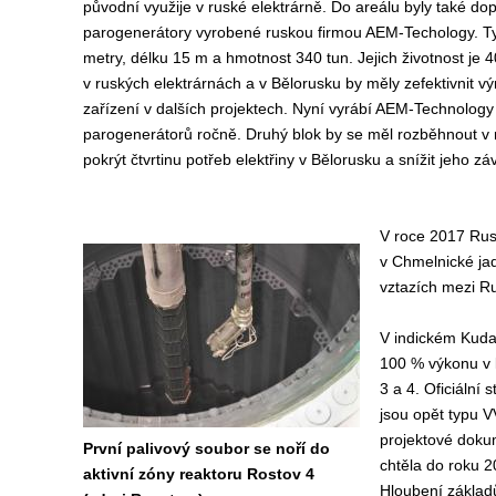
původní využije v ruské elektrárně. Do areálu byly také do
parogenerátory vyrobené ruskou firmou AEM-Techology. Ty
metry, délku 15 m a hmotnost 340 tun. Jejich životnost je 4
v ruských elektrárnách a v Bělorusku by měly zefektivnit výr
zařízení v dalších projektech. Nyní vyrábí AEM-Technolog
parogenerátorů ročně. Druhý blok by se měl rozběhnout v 
pokrýt čtvrtinu potřeb elektřiny v Bělorusku a snížit jeho zá
V roce 2017 Rusk
v Chmelnické jad
vztazích mezi R
V indickém Kuda
100 % výkonu v 
3 a 4. Oficiální
jsou opět typu V
projektové dokum
První palivový soubor se noří do
chtěla do roku 2
aktivní zóny reaktoru Rostov 4
Hloubení základů