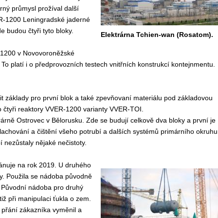
rný průmysl prožíval další
ER-1200 Leningradské jaderné
 budou čtyři tyto bloky.
Elektrárna Tchien-wan (Rosatom).
-1200 v Novovoroněžské
. To platí i o předprovozních testech vnitřních konstrukcí kontejnmentu.
it základy pro první blok a také zpevňovaní materiálu pod základovou
 o čtyři reaktory VVER-1200 varianty VVER-TOI.
árně Ostrovec v Bělorusku. Zde se budují celkově dva bloky a první je
lachování a čištění všeho potrubí a dalších systémů primárního okruhu
 nezůstaly nějaké nečistoty.
lánuje na rok 2019. U druhého
by. Použila se nádoba původně
u. Původní nádoba pro druhý
tiž při manipulaci ťukla o zem.
 přání zákazníka vyměnil a