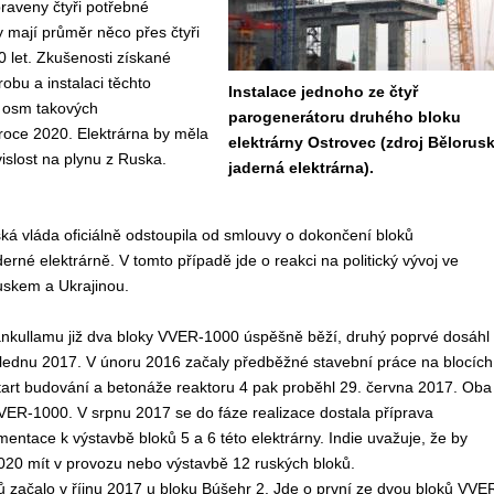
praveny čtyři potřebné
 mají průměr něco přes čtyři
0 let. Zkušenosti získané
obu a instalaci těchto
Instalace jednoho ze čtyř
y osm takových
parogenerátoru druhého bloku
roce 2020. Elektrárna by měla
elektrárny Ostrovec (zdroj Bělorus
vislost na plynu z Ruska.
jaderná elektrárna).
á vláda oficiálně odstoupila od smlouvy o dokončení bloků
erné elektrárně. V tomto případě jde o reakci na politický vývoj ve
uskem a Ukrajinou.
nkullamu již dva bloky VVER-1000 úspěšně běží, druhý poprvé dosáhl
lednu 2017. V únoru 2016 začaly předběžné stavební práce na blocích
 start budování a betonáže reaktoru 4 pak proběhl 29. června 2017. Oba
VER-1000. V srpnu 2017 se do fáze realizace dostala příprava
entace k výstavbě bloků 5 a 6 této elektrárny. Indie uvažuje, že by
020 mít v provozu nebo výstavbě 12 ruských bloků.
 začalo v říjnu 2017 u bloku Búšehr 2. Jde o první ze dvou bloků VVE