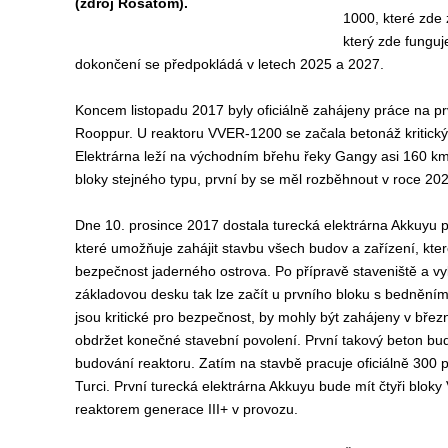
(zdroj Rosatom).
1000, které zde
který zde funguj
dokončení se předpokládá v letech 2025 a 2027.
Koncem listopadu 2017 byly oficiálně zahájeny práce na pr
Rooppur. U reaktoru VVER-1200 se začala betonáž kritický
Elektrárna leží na východním břehu řeky Gangy asi 160 k
bloky stejného typu, první by se měl rozběhnout v roce 20
Dne 10. prosince 2017 dostala turecká elektrárna Akkuyu 
které umožňuje zahájit stavbu všech budov a zařízení, které
bezpečnost jaderného ostrova. Po přípravě staveniště a v
základovou desku tak lze začít u prvního bloku s bedněním
jsou kritické pro bezpečnost, by mohly být zahájeny v bře
obdržet konečné stavební povolení. První takový beton bud
budování reaktoru. Zatím na stavbě pracuje oficiálně 300 
Turci. První turecká elektrárna Akkuyu bude mít čtyři bloky
reaktorem generace III+ v provozu.