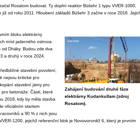
 začal Rosatom budovat. Ty doplní reaktor Búšehr 1 typu VVER-1000,
e již od roku 2011. Hloubení základů Búšehr 3 začne v roce 2018. Jejic
vním bloku elektrárny
ch míst jaderného ostrova.
m od Dháky. Budou zde dva
23 a druhý v roce 2024.
předběžné stavební povolení,
 nejsou kritické pro
ykopání stavební jámy pro
Zahájení budování druhé fáze
 pro betonáže. Části, které
elektrárny Kudankullam (zdroj
znu 2018, kdy by měla stavba
Rosatom).
e oficiálním startem
pracovníků a 90 % z nich jsou
 VVER-1200, jejichž referenční blok je Novovoroněž 6, který je prvním