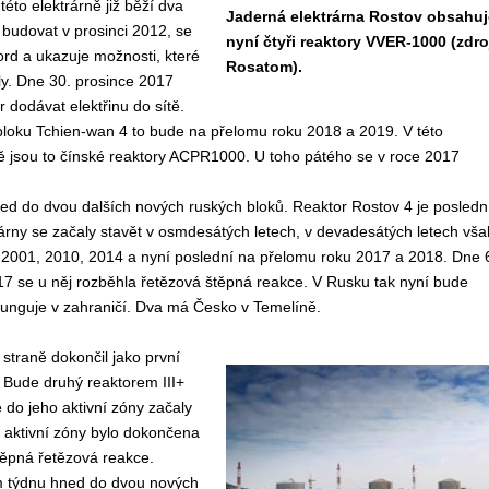
to elektrárně již běží dva
Jaderná elektrárna Rostov obsahuj
 budovat v prosinci 2012, se
nyní čtyři reaktory VVER-1000 (zdro
ord a ukazuje možnosti, které
Rosatom).
ly. Dne 30. prosince 2017
 dodávat elektřinu do sítě.
loku Tchien-wan 4 to bude na přelomu roku 2018 a 2019. V této
adě jsou to čínské reaktory ACPR1000. U toho pátého se v roce 2017
d do dvou dalších nových ruských bloků. Reaktor Rostov 4 je posledn
ny se začaly stavět v osmdesátých letech, v devadesátých letech vša
 2001, 2010, 2014 a nyní poslední na přelomu roku 2017 a 2018. Dne 
017 se u něj rozběhla řetězová štěpná reakce. V Rusku tak nyní bude
 funguje v zahraničí. Dva má Česko v Temelíně.
straně dokončil jako první
 Bude druhý reaktorem III+
 do jeho aktivní zóny začaly
 aktivní zóny bylo dokončena
těpná řetězová reakce.
om týdnu hned do dvou nových