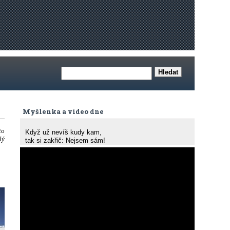
Myšlenka a video dne
to
Když už nevíš kudy kam,
lý
tak si zakřič: Nejsem sám!