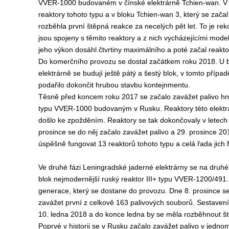
VVER-1000 budovaném v čínské elektrárně Tchien-wan. V té
reaktory tohoto typu a v bloku Tchien-wan 3, který se začal
rozběhla první štěpná reakce za necelých pět let. To je rek
jsou spojeny s těmito reaktory a z nich vycházejícími mode
jeho výkon dosáhl čtvrtiny maximálního a poté začal reaktor
Do komerčního provozu se dostal začátkem roku 2018. U b
elektrárně se budují ještě pátý a šestý blok, v tomto příp
podařilo dokončit hrubou stavbu kontejnmentu.
Těsně před koncem roku 2017 se začalo zavážet palivo hne
typu VVER-1000 budovaným v Rusku. Reaktory této elektrár
došlo ke zpožděním. Reaktory se tak dokončovaly v letech
prosince se do něj začalo zavážet palivo a 29. prosince 2
úspěšně fungovat 13 reaktorů tohoto typu a celá řada jich
Ve druhé fázi Leningradské jaderné elektrárny se na druhé 
blok nejmodernější ruský reaktor III+ typu VVER-1200/491.
generace, který se dostane do provozu. Dne 8. prosince se
zavážet první z celkově 163 palivových souborů. Sestavení
10. ledna 2018 a do konce ledna by se měla rozběhnout š
Poprvé v historii se v Rusku začalo zavážet palivo v jedn