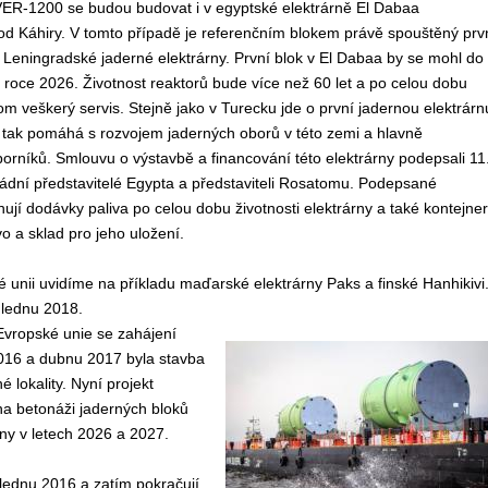
VVER-1200 se budou budovat i v egyptské elektrárně El Dabaa
d Káhiry. V tomto případě je referenčním blokem právě spouštěný prv
i Leningradské jaderné elektrárny. První blok v El Dabaa by se mohl do
 roce 2026. Životnost reaktorů bude více než 60 let a po celou dobu
m veškerý servis. Stejně jako v Turecku jde o první jadernou elektrárn
 tak pomáhá s rozvojem jaderných oborů v této zemi a hlavně
rníků. Smlouvu o výstavbě a financování této elektrárny podepsali 11
ádní představitelé Egypta a představiteli Rosatomu. Podepsané
jí dodávky paliva po celou dobu životnosti elektrárny a také kontejne
vo a sklad pro jeho uložení.
 unii uvidíme na příkladu maďarské elektrárny Paks a finské Hanhikivi
 lednu 2018.
Evropské unie se zahájení
2016 a dubnu 2017 byla stavba
 lokality. Nyní projekt
a betonáži jaderných bloků
ny v letech 2026 a 2027.
 lednu 2016 a zatím pokračují