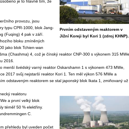
působeno je to hlavně tím, že
merčního provozu, jsou
ory typu CPR-1000, blok Jang-
Prvním odstaveným reaktorem v
g (Fuqing) 4 pak v září.
Jižní Koreji byl Kori 1 (zdroj KHNP).
chozího bloku zmíněných
00 jako blok Tchien-wan
hašma (Chashma) 4, což je čínský reaktor CNP-300 s výkonem 315 MWe
ku 2016.
 se o menší švédský varný reaktor Oskarshamn 1 s výkonem 473 MWe,
vence 2017 svůj nejstarší reaktor Kori 1. Ten měl výkon 576 MWe a
ním odstaveným reaktorem se stal japonský blok Ikata 1, zmiňovaný už
mecký reaktoru
e a první velký blok
y téměř 50 % elektřiny.
 Gundremmingen C.
ém přehledu byl uveden počet