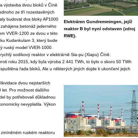
a výstavba dvou bloků v Číně
jednoho ze tří rozestavěných
taly budovat dva bloky AP1000
Elektráren Gundremmingen, jejíž
 zahájena betonáž jaderného
reaktor B byl nyní odstaven (zdroj
rem VVER-1200 ze dvou v této
RWE).
loku Kudankulam 3, který bude
ný ruský model VVER-1000.
ychlý sodíkový reaktor v elektrárně Sia-pu (Xiapu) Číně.
roti roku 2015, kdy byla výroba 2 441 TWh, to bylo o skoro 50 TWh
spuštěna řada bloků, Ale u některých jiných dojde k ukončení jejich
likvidace dvou nejstarších
0 let. Pro možnost dalšího
el by potřebovali důkladnou
konomicky nevyplatila. Výkon
iž zmíněném ruském reaktoru