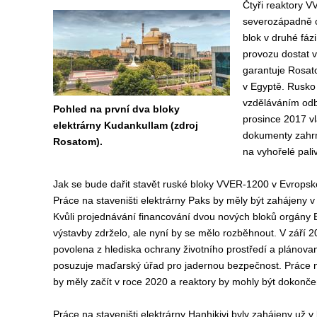
Čtyři reaktory 
severozápadně o
blok v druhé fáz
provozu dostat v
garantuje Rosato
v Egyptě. Rusko
vzděláváním odbo
Pohled na první dva bloky
prosince 2017 vl
elektrárny Kudankullam (zdroj
dokumenty zahrnu
Rosatom).
na vyhořelé pali
Jak se bude dařit stavět ruské bloky VVER-1200 v Evropské
Práce na staveništi elektrárny Paks by měly být zahájeny v
Kvůli projednávání financování dvou nových bloků orgány 
výstavby zdrželo, ale nyní by se mělo rozběhnout. V září 
povolena z hlediska ochrany životního prostředí a plánované
posuzuje maďarský úřad pro jadernou bezpečnost. Práce n
by měly začít v roce 2020 a reaktory by mohly být dokonče
Práce na staveništi elektrárny Hanhikivi byly zahájeny už v