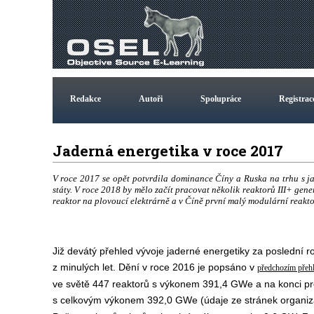
Redakce
Autoři
Spolupráce
Registrac
Jaderná energetika v roce 2017
V roce 2017 se opět potvrdila dominance Číny a Ruska na trhu s ja
státy. V roce 2018 by mělo začít pracovat několik reaktorů III+ gen
reaktor na plovoucí elektrárně a v Číně první malý modulární reakto
Již devátý přehled vývoje jaderné energetiky za poslední r
z minulých let. Dění v roce 2016 je popsáno v
předchozím přeh
ve světě 447 reaktorů s výkonem 391,4 GWe a na konci pr
s celkovým výkonem 392,0 GWe (údaje ze stránek organi