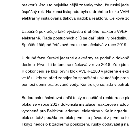
reaktorů. Jsou to nejviditelnější známky toho, že ruský jade
úspěšný rok. Na konci listopadu byla u druhého bloku VV
elektrárny instalována tlaková nádoba reaktoru. Celkově zde
Úspěšně pokračuje také výstavba druhého reaktoru VVER
elektrárně. Řada postupných cílů se daří plnit i v předstihu
Spuštění štěpné řetězové reakce se očekává v roce 2019.
U druhé fáze Kurské jaderné elektrárny se podařilo dokonč
deskou. První lití betonu se očekává v rove 2018. Zde jde
K dokončení se blíží první blok VVER-1200 v jaderné elektr
ve fázi, kdy se před zahájením spouštění uskutečňuje prop
pomocí demineralizované vody. Kontroluje se, zda v potrubí
Budou pak následovat další testy a spuštění reaktoru se p
bloku se v roce 2017 dokončila instalace reaktorové nádo
vyrobená pro Baltickou jadernou elektrárnu v Kaliningrad
blok se totiž použila pro blok první. Ta původní z prvního to
I když nedošlo k žádnému poškození, ruský dodavatel ji na