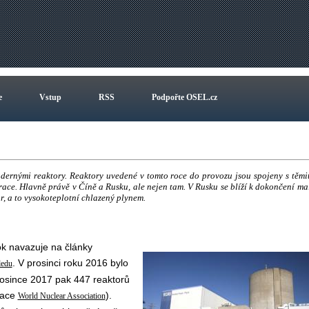
e
Vstup
RSS
Podpořte OSEL.cz
dernými reaktory. Reaktory uvedené v tomto roce do provozu jsou spojeny s těmi
erace. Hlavně právě v Číně a Rusku, ale nejen tam. V Rusku se blíží k dokončení ma
r, a to vysokoteplotní chlazený plynem.
ok navazuje na články
. V prosinci roku 2016 bylo
ledu
osince 2017 pak 447 reaktorů
zace
).
World Nuclear Association