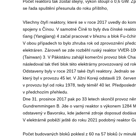
Počet reaktorů tak zůstal stejný, výkon stoupl o 0,6 GW. Z
se řada spuštění přesunula do roku příštího,
Všechny čtyři reaktory, které se v roce 2017 uvedly do ko
spojeny s Čínou. V samotné Číně to byly dva čínské reakt
ťiang (Yangjiang) 4 začal pracovat v březnu a blok Fu-čchin
V obou případech to bylo zhruba rok od zprovoznění před
elektráren. Zároveň se zde rozběhl ruský reaktor VVER-10
(Tainwan) 3. V Pákistánu zahájil komerční provoz blok C
následoval tak třetí blok této elektrárny provozovaný od ro
Odstaveny byly v roce 2017 také čtyři reaktory. Jednalo
který byl v provozu 45 let. V Jižní Koreji odstavili 19. čer
v provozu byl od roku 1978, tedy téměř 40 let. Předposled
v předchozím přehledu.
Dne 31. prosince 2017 pak po 33 letech skončil provoz ně
Gundremmingen B. Jde o varný reaktor s výkonem 1284 MW
odstavený v Bavorsku, kde jaderné zdroje doposud dodával
V elektrárně poběží ještě do roku 2021 podobný reaktor
Počet budovaných bloků poklesl z 60 na 57 bloků (v minul