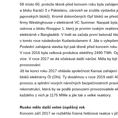
58 místo 60, protože těsně před koncem roku byla zahájen
a bloku Karáčí 3 v Pákistánu, zároveň se zrušila výstavba 
japonských bloků). Kromě dokončených čtyř bloků se přes
firmy Westinghouse v elektrárně VC Summer. Naopak byla
ostrova u bloku Rooppur 1, který je prvním ruským reakto
elektrárně v Bangladéši. V Indii se začala první betonáž b
v tomto roce následován Kudankulamem 4. Jde o vylepše
Poslední zahájená stavba byl pak těsně před koncem roku r
V roce 2016 byla celková produkce elektřiny 2490 TWh. Op
více. V roce 2017 se dá očekávat další nárůst. Měla by být 
provozování.
Již ke konci roku 2017 ohlásila společnost Kansai zahájení 
bloků elektrárny Ói (Ohi). Ty dosáhnou v roce 2019 stáří 4
provozu a splnění nových náročných bezpečnostních pravid
rekonstrukci, která by se podlé posouzení provozovatele e
každého z nich je 1175 MWe a jde tak o velké reaktory.
Rusko mělo další velmi úspěšný rok
Koncem září 2017 se rozběhla řízená řetězová reakce v j