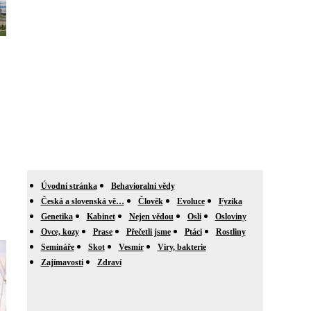
Úvodní stránka
Behavioralni vědy
Česká a slovenská vě…
Člověk
Evoluce
Fyzika
Genetika
Kabinet
Nejen vědou
Osli
Osloviny
Ovce, kozy
Prase
Přečetli jsme
Ptáci
Rostliny
Semináře
Skot
Vesmír
Viry, bakterie
Zajímavosti
Zdraví