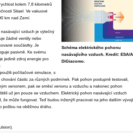
chlost kolem 7,8 kilometrů
ečnosti Sitael. Ve vakuové
200 km nad Zemí.
 nasávající vzduch je výtečný
uje žádné ventily nebo
ované součástky. Je
Schéma elektrického pohonu
nguje pasivně. Ke svému
nasávajícího vzduch. Kredit: ESA/A
e jedině zdroj energie pro
DiGiacomo.
.
 použili počítačové simulace, s
 chování částic za různých podmínek. Pak pohon postupně testovali,
ěným xenonem, pak se směsí xenonu a vzduchu a nakonec pohon
těli už jen pouze se vzduchem. Elektrický pohon nasávající vzduch
l, že může fungovat. Teď budou inženýři pracovat na jeho dalším vývoji
o pošlou na oběžnou dráhu.
lsion).