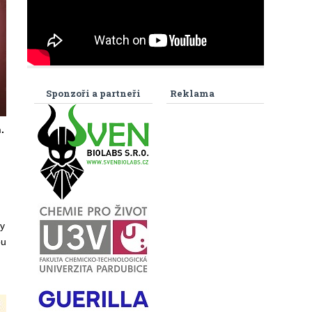
Sponzoři a partneři
Reklama
.
y
ou
d