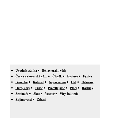
Úvodní stránka
Behavioralni vědy
Česká a slovenská vě…
Člověk
Evoluce
Fyzika
Genetika
Kabinet
Nejen vědou
Osli
Osloviny
Ovce, kozy
Prase
Přečetli jsme
Ptáci
Rostliny
Semináře
Skot
Vesmír
Viry, bakterie
Zajímavosti
Zdraví