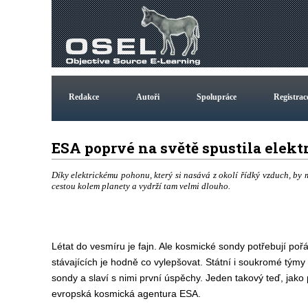
Redakce
Autoři
Spolupráce
Registrac
ESA poprvé na světě spustila elek
Díky elektrickému pohonu, který si nasává z okolí řídký vzduch, by 
cestou kolem planety a vydrží tam velmi dlouho.
Létat do vesmíru je fajn. Ale kosmické sondy potřebují po
stávajících je hodně co vylepšovat. Státní i soukromé týmy
sondy a slaví s nimi první úspěchy. Jeden takový teď, jako 
evropská kosmická agentura ESA.