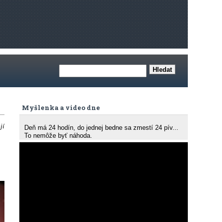
Myšlenka a video dne
jí
Deň má 24 hodín, do jednej bedne sa zmestí 24 pív...
To nemôže byť náhoda.