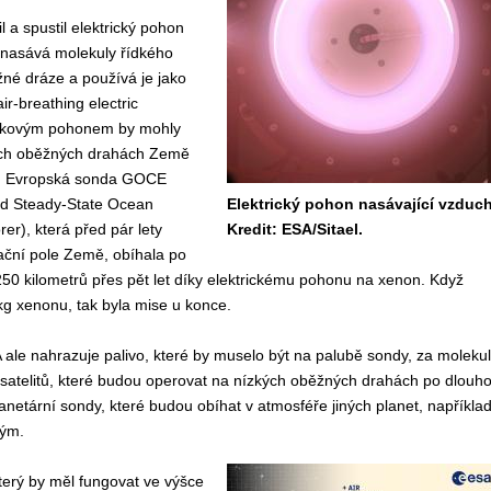
 a spustil elektrický pohon
 nasává molekuly řídkého
né dráze a používá je jako
air-breathing electric
takovým pohonem by mohly
kých oběžných drahách Země
ky. Evropská sonda GOCE
and Steady-State Ocean
Elektrický pohon nasávající vzduch
rer), která před pár lety
Kredit: ESA/Sitael.
ační pole Země, obíhala po
50 kilometrů přes pět let díky elektrickému pohonu na xenon. Když
g xenonu, tak byla mise u konce.
le nahrazuje palivo, které by muselo být na palubě sondy, za molekul
 satelitů, které budou operovat na nízkých oběžných drahách po dlouh
netární sondy, které budou obíhat v atmosféře jiných planet, napříkla
tým.
terý by měl fungovat ve výšce