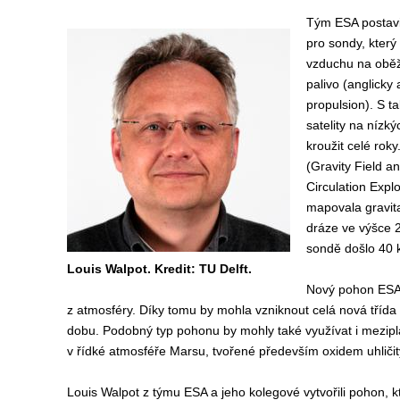
Tým ESA postavil
pro sondy, který
vzduchu na oběž
palivo (anglicky 
propulsion). S 
satelity na níz
kroužit celé ro
(Gravity Field 
Circulation Explo
mapovala gravit
dráze ve výšce 2
sondě došlo 40 k
Louis Walpot. Kredit: TU Delft.
Nový pohon ESA a
z atmosféry. Díky tomu by mohla vzniknout celá nová třída
dobu. Podobný typ pohonu by mohly také využívat i mezipla
v řídké atmosféře Marsu, tvořené především oxidem uhliči
Louis Walpot z týmu ESA a jeho kolegové vytvořili pohon, k