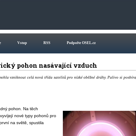
e
Vstup
RSS
Podpořte OSEL.cz
trický pohon nasávající vzduch
mohla vzniknout celá nová třída satelitů pro nízké oběžné dráhy. Palivo si posbíra
řádný pohon. Na těch
 vyvíjejí nové typy pohonů pro
první na světě, spustila