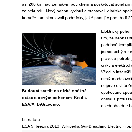
asi 200 km nad zemským povrchem a poskytovat sondám ry
za sekundu. Nový pohon vyvinuli a otestovali v italské spol
komoře tam simulovali podmínky, jaké panují v prostředí 
Elektrický pohon
tím, že neobsah
podobné komplik
jednoduchý a fu
provozu potřebuj
cívky a elektrody
Vědci a inženýři
nimiž modelovali
nejprve s vhán
Budoucí satelit na nízké oběžné
opakovaně spouš
dráze s novým pohonem. Kredit:
obstál a prokáza
ESA/A. DiGiacomo.
a jednoho dne h
Literatura
ESA 5. března 2018, Wikipedia (Air-Breathing Electric Propu