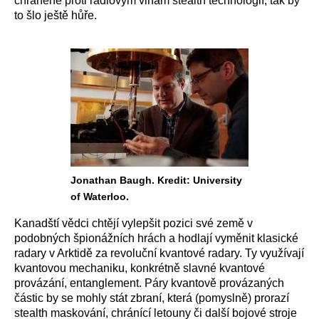
chráněné proti rádiovým vlnám stealth technologií, tak by
to šlo ještě hůře.
Jonathan Baugh. Kredit: University
of Waterloo.
Kanadští vědci chtějí vylepšit pozici své země v
podobných špionážních hrách a hodlají vyměnit klasické
radary v Arktidě za revoluční kvantové radary. Ty využívají
kvantovou mechaniku, konkrétně slavné kvantové
provázání, entanglement. Páry kvantově provázaných
částic by se mohly stát zbraní, která (pomyslně) prorazí
stealth maskování, chránící letouny či další bojové stroje