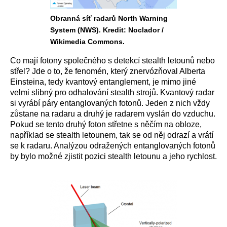
Obranná síť radarů North Warning
System (NWS). Kredit: Noclador /
Wikimedia Commons.
Co mají fotony společného s detekcí stealth letounů nebo
střel? Jde o to, že fenomén, který znervózňoval Alberta
Einsteina, tedy kvantový entanglement, je mimo jiné
velmi slibný pro odhalování stealth strojů. Kvantový radar
si vyrábí páry entanglovaných fotonů. Jeden z nich vždy
zůstane na radaru a druhý je radarem vyslán do vzduchu.
Pokud se tento druhý foton střetne s něčím na obloze,
například se stealth letounem, tak se od něj odrazí a vrátí
se k radaru. Analýzou odražených entanglovaných fotonů
by bylo možné zjistit pozici stealth letounu a jeho rychlost.