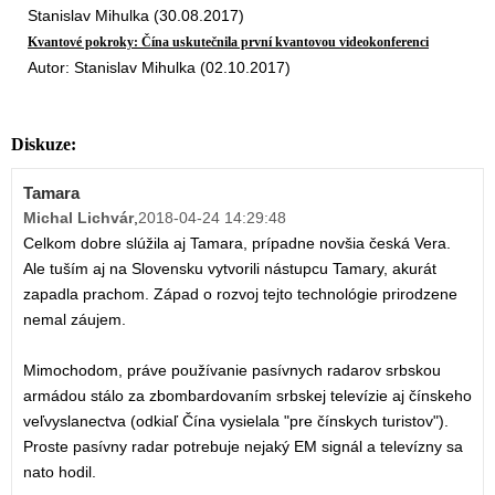
Stanislav Mihulka (30.08.2017)
Kvantové pokroky: Čína uskutečnila první kvantovou videokonferenci
Autor: Stanislav Mihulka (02.10.2017)
Diskuze:
Tamara
Michal Lichvár
,
2018-04-24 14:29:48
Celkom dobre slúžila aj Tamara, prípadne novšia česká Vera.
Ale tuším aj na Slovensku vytvorili nástupcu Tamary, akurát
zapadla prachom. Západ o rozvoj tejto technológie prirodzene
nemal záujem.
Mimochodom, práve používanie pasívnych radarov srbskou
armádou stálo za zbombardovaním srbskej televízie aj čínskeho
veľvyslanectva (odkiaľ Čína vysielala "pre čínskych turistov").
Proste pasívny radar potrebuje nejaký EM signál a televízny sa
nato hodil.