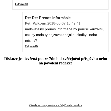
Odpovědět
Re: Re: Prenos informácie
Petr Valkoun
,
2018-06-07 18:49:41
nadsvetelny prenos informace by porusil kauzalitu,
coz by melo ty nejzavazdnejsi dusledky...nebo
priciny?
Odpovědět
Diskuze je otevřená pouze 7dní od zvěřejnění příspěvku nebo
na povolení redakce
Zásady ochrany osobních údajů webu osel.cz