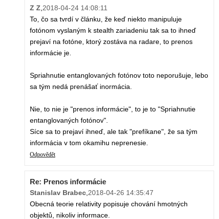
Z Z
,
2018-04-24 14:08:11
To, čo sa tvrdí v článku, že keď niekto manipuluje
fotónom vyslaným k stealth zariadeniu tak sa to ihneď
prejaví na fotóne, ktorý zostáva na radare, to prenos
informácie je.
Spriahnutie entanglovaných fotónov toto neporušuje, lebo
sa tým nedá prenášať inormácia.
Nie, to nie je "prenos informácie", to je to "Spriahnutie
entanglovaných fotónov".
Síce sa to prejaví ihneď, ale tak "prefíkane", že sa tým
informácia v tom okamihu neprenesie.
Odpovědět
Re: Prenos informácie
Stanislav Brabec
,
2018-04-26 14:35:47
Obecná teorie relativity popisuje chování hmotných
objektů, nikoliv informace.