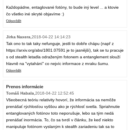
Každopádne, entaglované fotóny, to bude iný level ... a ktovie
čo všetko iné skryté objavíme :)
Odpovědět
Jirka Naxera
,
2018-04-22 14:14:23
Tak ono to tak taky nefunguje, jestli to dobře chápu (např z
https://arxiv.org/abs/1801.07591 je to jasnější), tak se tu pracuje
s od stealth letadla odraženým fotonem a entanglement slouží
hlavně na "vytahání" co nejvíc informace z mraku šumu.
Odpovědět
Prenos informácie
Tomáš Habala
,
2018-04-22 12:52:45
Všeobecná teóriu relativity hovorí, že informácia sa nemôže
prenášať rýchlosťou vyššou ako je rýchlosť svetla. Spriahnutie
entanglovaných fotónov toto neporušuje, lebo sa tým nedá
prenášať inormácia. To, čo sa tvrdí v článku, že keď niekto
manipuluje fotónom vyslaným k stealth zariadeniu tak sa to