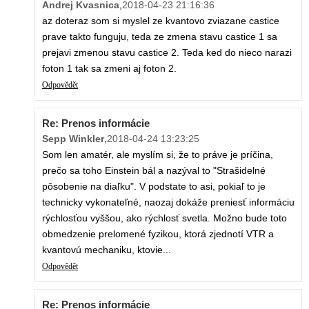
Andrej Kvasnica
,
2018-04-23 21:16:36
az doteraz som si myslel ze kvantovo zviazane castice
prave takto funguju, teda ze zmena stavu castice 1 sa
prejavi zmenou stavu castice 2. Teda ked do nieco narazi
foton 1 tak sa zmeni aj foton 2.
Odpovědět
Re: Prenos informácie
Sepp Winkler
,
2018-04-24 13:23:25
Som len amatér, ale myslím si, že to práve je príčina,
prečo sa toho Einstein bál a nazýval to "Strašidelné
pôsobenie na diaľku". V podstate to asi, pokiaľ to je
technicky vykonateľné, naozaj dokáže preniesť informáciu
rýchlosťou vyššou, ako rýchlosť svetla. Možno bude toto
obmedzenie prelomené fyzikou, ktorá zjednotí VTR a
kvantovú mechaniku, ktovie...
Odpovědět
Re: Prenos informácie