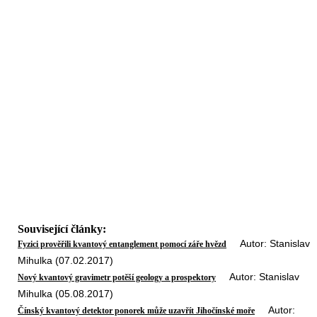
Související články:
Autor: Stanislav
Fyzici prověřili kvantový entanglement pomocí záře hvězd
Mihulka (07.02.2017)
Autor: Stanislav
Nový kvantový gravimetr potěší geology a prospektory
Mihulka (05.08.2017)
Autor:
Čínský kvantový detektor ponorek může uzavřít Jihočínské moře