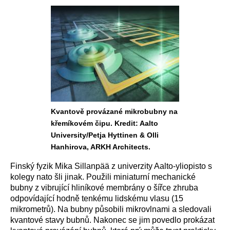
Kvantově provázané mikrobubny na
křemíkovém čipu. Kredit: Aalto
University/Petja Hyttinen & Olli
Hanhirova, ARKH Architects.
Finský fyzik Mika Sillanpää z univerzity Aalto-yliopisto s
kolegy nato šli jinak. Použili miniaturní mechanické
bubny z vibrující hliníkové membrány o šířce zhruba
odpovídající hodně tenkému lidskému vlasu (15
mikrometrů). Na bubny působili mikrovlnami a sledovali
kvantové stavy bubnů. Nakonec se jim povedlo prokázat