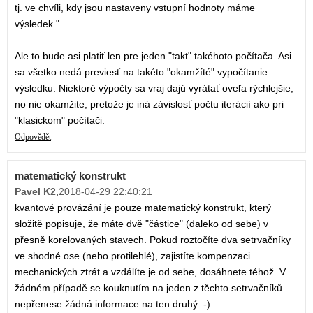
tj. ve chvíli, kdy jsou nastaveny vstupní hodnoty máme
výsledek."
Ale to bude asi platiť len pre jeden "takt" takéhoto počítača. Asi
sa všetko nedá previesť na takéto "okamžíté" vypočítanie
výsledku. Niektoré výpočty sa vraj dajú vyrátať oveľa rýchlejšie,
no nie okamžite, pretože je iná závislosť počtu iterácií ako pri
"klasickom" počítači.
Odpovědět
matematický konstrukt
Pavel K2
,
2018-04-29 22:40:21
kvantové provázání je pouze matematický konstrukt, který
složitě popisuje, že máte dvě "částice" (daleko od sebe) v
přesně korelovaných stavech. Pokud roztočíte dva setrvačníky
ve shodné ose (nebo protilehlé), zajistíte kompenzaci
mechanických ztrát a vzdálíte je od sebe, dosáhnete téhož. V
žádném případě se kouknutím na jeden z těchto setrvačníků
nepřenese žádná informace na ten druhý :-)