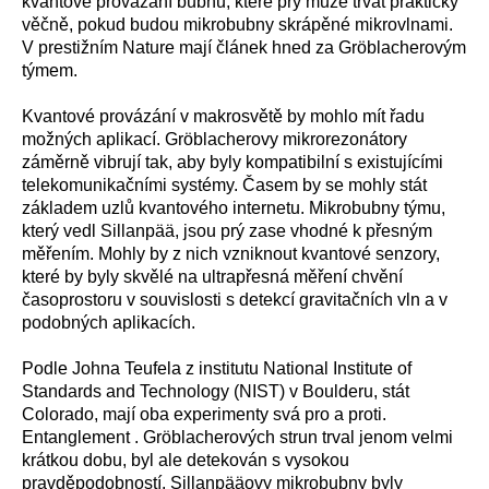
kvantové provázání bubnů, které prý může trvat prakticky
věčně, pokud budou mikrobubny skrápěné mikrovlnami.
V prestižním Nature mají článek hned za Gröblacherovým
týmem.
Kvantové provázání v makrosvětě by mohlo mít řadu
možných aplikací. Gröblacherovy mikrorezonátory
záměrně vibrují tak, aby byly kompatibilní s existujícími
telekomunikačními systémy. Časem by se mohly stát
základem uzlů kvantového internetu. Mikrobubny týmu,
který vedl Sillanpää, jsou prý zase vhodné k přesným
měřením. Mohly by z nich vzniknout kvantové senzory,
které by byly skvělé na ultrapřesná měření chvění
časoprostoru v souvislosti s detekcí gravitačních vln a v
podobných aplikacích.
Podle Johna Teufela z institutu National Institute of
Standards and Technology (NIST) v Boulderu, stát
Colorado, mají oba experimenty svá pro a proti.
Entanglement . Gröblacherových strun trval jenom velmi
krátkou dobu, byl ale detekován s vysokou
pravděpodobností. Sillanpääovy mikrobubny byly