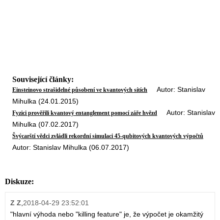
Související články:
Autor: Stanislav
Einsteinovo strašidelné působení ve kvantových sítích
Mihulka (24.01.2015)
Autor: Stanislav
Fyzici prověřili kvantový entanglement pomocí záře hvězd
Mihulka (07.02.2017)
Švýcarští vědci zvládli rekordní simulaci 45-qubitových kvantových výpočtů
Autor: Stanislav Mihulka (06.07.2017)
Diskuze:
Z Z
,
2018-04-29 23:52:01
"hlavní výhoda nebo "killing feature" je, že výpočet je okamžitý