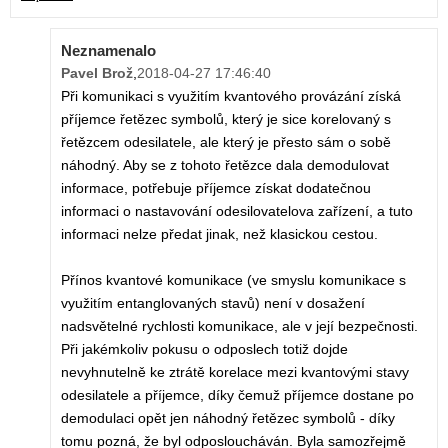
Neznamenalo
Pavel Brož
,
2018-04-27 17:46:40
Při komunikaci s využitím kvantového provázání získá
příjemce řetězec symbolů, který je sice korelovaný s
řetězcem odesilatele, ale který je přesto sám o sobě
náhodný. Aby se z tohoto řetězce dala demodulovat
informace, potřebuje příjemce získat dodatečnou
informaci o nastavování odesilovatelova zařízení, a tuto
informaci nelze předat jinak, než klasickou cestou.
Přínos kvantové komunikace (ve smyslu komunikace s
využitím entanglovaných stavů) není v dosažení
nadsvětelné rychlosti komunikace, ale v její bezpečnosti.
Při jakémkoliv pokusu o odposlech totiž dojde
nevyhnutelně ke ztrátě korelace mezi kvantovými stavy
odesilatele a příjemce, díky čemuž příjemce dostane po
demodulaci opět jen náhodný řetězec symbolů - díky
tomu pozná, že byl odposloucháván. Byla samozřejmě