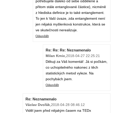
potřebujete daleko od sebe oddělené a
přitom stále entanglované částice), nicméně
z hlediska definice je to také entanglement.
To jen k Vaší úvaze, zda entanglement není
jen nějaká myšlenková konstrukce, která se
ve skutečnosti nerealizuje.
Odpovědět
Re: Re: Re: Neznamenalo
Milan Krnic
,
2018-04-27 22:25:21
Děkuji za Váš komentář. Já si počkám,
co uchopitelného nakonec z těch
statistických metod vyleze. Na
pochybách jsem.
Odpovědět
Re: Neznamenalo
Václav Dvořák
,
2018-04-28 08:46:12
Viděl jsem před nějakým časem na TEDx