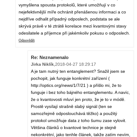
vymyšlena spousta protokolů, které umožňují v co
nejefektivnější míře ochránit přenášenou informaci a co
nejdříve odhalit případný odposlech, podstata se ale
skrývá právě v té ztrátě korelace mezi kvantovými stavy
odesilatele a příjemce při jakémkoliv pokusu o odposlech.
Odpovědět
Re: Neznamenalo
Jirka Niklík
,
2018-04-27 18:29:17
A je tam nutný ten entanglement? Snažil jsem se
pochopit, jak funguje konkrétní zařízení (
http://optics.org/news/1/7/21 ) a přišlo mi, že to
funguje i bez toho bájného entanglementu. A navíc,
že o kvantovosti mluví jen proto, že je to v módě.
Prostě vysílají strašně slabý signál (ten se
samozřejmě odposlouchává těžko) a použitý
protokol umožňuje data z toho šumu zase vylovit.
Většina článků o kvantové technice je stejně
nekonkrétní, jako tenhle článek, takže zatím nevím,