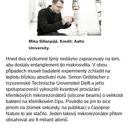
Mika Sillanpää. Kredit: Aalto
University.
Hned dva výzkumné týmy nedávno zapracovaly na tom,
aby dostaly entanglement do makrosvěta. V obou
případech museli badatelé experimenty zchladit na
teplotu blízkou absolutní nule. Simon Gröblacher z
nizozemské Technische Universiteit Delft a jeho
spolupracovníci vykouzlili kvantové provázání
křemíkových mikrorezonátorů (silicone beams) o velikosti
bakterií na křemíkovém čipu. Povedlo se jim to sice
jenom na zlomek sekundy, na publikaci v časopise
Nature to ale stačilo. Jeden takový mikrorezonátor přitom
obsahoval asi 8 miliard atomů.