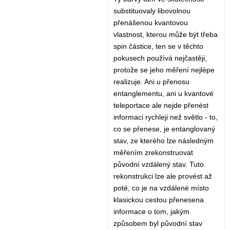
substituovaly libovolnou
přenášenou kvantovou
vlastnost, kterou může být třeba
spin částice, ten se v těchto
pokusech používá nejčastěji,
protože se jeho měření nejlépe
realizuje. Ani u přenosu
entanglementu, ani u kvantové
teleportace ale nejde přenést
informaci rychleji než světlo - to,
co se přenese, je entanglovaný
stav, ze kterého lze následným
měřením zrekonstruovat
původní vzdálený stav. Tuto
rekonstrukci lze ale provést až
poté, co je na vzdálené místo
klasickou cestou přenesena
informace o tom, jakým
způsobem byl původní stav