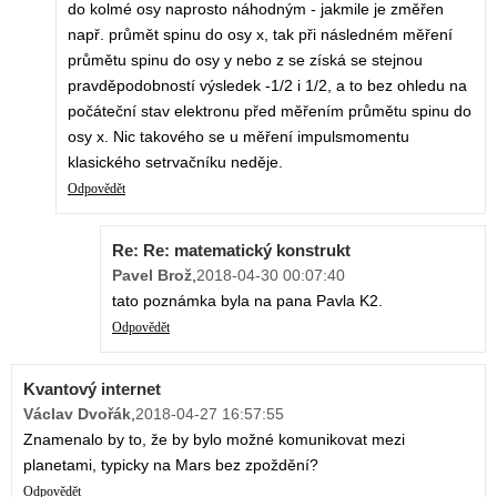
do kolmé osy naprosto náhodným - jakmile je změřen
např. průmět spinu do osy x, tak při následném měření
průmětu spinu do osy y nebo z se získá se stejnou
pravděpodobností výsledek -1/2 i 1/2, a to bez ohledu na
počáteční stav elektronu před měřením průmětu spinu do
osy x. Nic takového se u měření impulsmomentu
klasického setrvačníku neděje.
Odpovědět
Re: Re: matematický konstrukt
Pavel Brož
,
2018-04-30 00:07:40
tato poznámka byla na pana Pavla K2.
Odpovědět
Kvantový internet
Václav Dvořák
,
2018-04-27 16:57:55
Znamenalo by to, že by bylo možné komunikovat mezi
planetami, typicky na Mars bez zpoždění?
Odpovědět