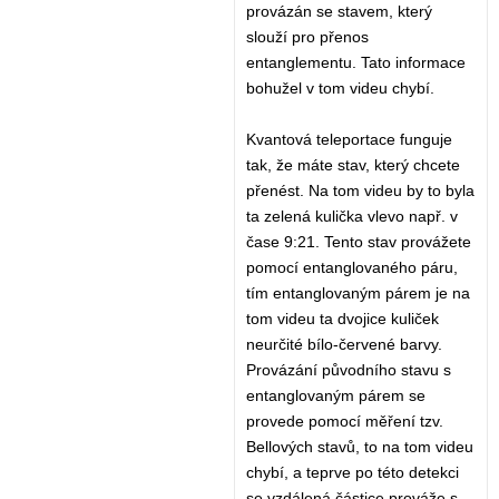
provázán se stavem, který
slouží pro přenos
entanglementu. Tato informace
bohužel v tom videu chybí.
Kvantová teleportace funguje
tak, že máte stav, který chcete
přenést. Na tom videu by to byla
ta zelená kulička vlevo např. v
čase 9:21. Tento stav provážete
pomocí entanglovaného páru,
tím entanglovaným párem je na
tom videu ta dvojice kuliček
neurčité bílo-červené barvy.
Provázání původního stavu s
entanglovaným párem se
provede pomocí měření tzv.
Bellových stavů, to na tom videu
chybí, a teprve po této detekci
se vzdálená částice prováže s