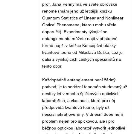
prof. Jana Peřiny má ve světě obrovské
renomé (mám jeho už letitější knížku
Quantum Statistics of Linear and Nonlinear
Optical Phenomena, kterou mohu vřele
doporučit). Experimenty týkající se
entanglementu můžete najít v přístupné
formě např. v knížce Koncepční otázky
kvantové teorie od Miloslava Duška, což je
další z vynikajících českých specialistů na
tento obor.
Každopádně entanglement není žádný
podvod, je to seriózní fenomén studovaný už
desítky let v mnoha špičkových optických
laboratořích, a vlastnosti, které pro něj
předpovídá kvantová teorie, byly už
nesčíslněkrát ověřeny. V dnešní době není
problém nejen pro špičkovou, ale i pro
běžnou optickou laboratoř vytvořit jednotlivé