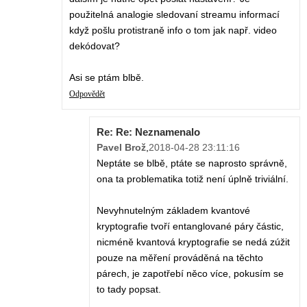
použitelná analogie sledovaní streamu informací
když pošlu protistraně info o tom jak např. video
dekódovat?
Asi se ptám blbě.
Odpovědět
Re: Re: Neznamenalo
Pavel Brož
,
2018-04-28 23:11:16
Neptáte se blbě, ptáte se naprosto správně,
ona ta problematika totiž není úplně triviální.
Nevyhnutelným základem kvantové
kryptografie tvoří entanglované páry částic,
nicméně kvantová kryptografie se nedá zúžit
pouze na měření prováděná na těchto
párech, je zapotřebí něco více, pokusím se
to tady popsat.