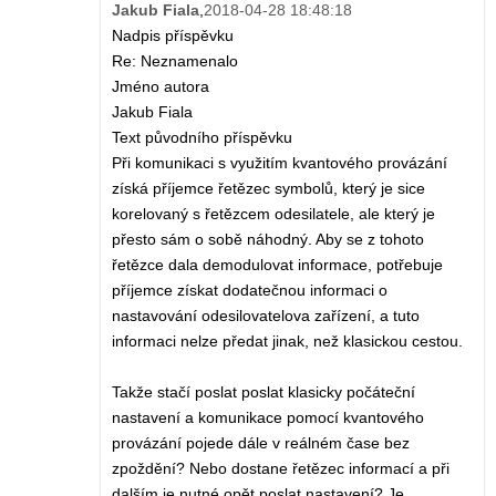
Jakub Fiala
,
2018-04-28 18:48:18
Nadpis příspěvku
Re: Neznamenalo
Jméno autora
Jakub Fiala
Text původního příspěvku
Při komunikaci s využitím kvantového provázání
získá příjemce řetězec symbolů, který je sice
korelovaný s řetězcem odesilatele, ale který je
přesto sám o sobě náhodný. Aby se z tohoto
řetězce dala demodulovat informace, potřebuje
příjemce získat dodatečnou informaci o
nastavování odesilovatelova zařízení, a tuto
informaci nelze předat jinak, než klasickou cestou.
Takže stačí poslat poslat klasicky počáteční
nastavení a komunikace pomocí kvantového
provázání pojede dále v reálném čase bez
zpoždění? Nebo dostane řetězec informací a při
dalším je nutné opět poslat nastavení? Je