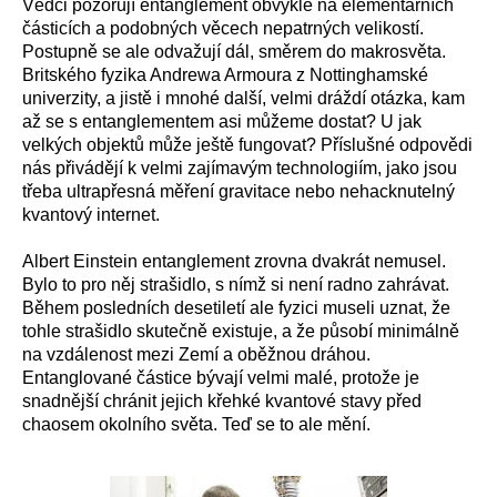
Vědci pozorují entanglement obvykle na elementárních
částicích a podobných věcech nepatrných velikostí.
Postupně se ale odvažují dál, směrem do makrosvěta.
Britského fyzika Andrewa Armoura z Nottinghamské
univerzity, a jistě i mnohé další, velmi dráždí otázka, kam
až se s entanglementem asi můžeme dostat? U jak
velkých objektů může ještě fungovat? Příslušné odpovědi
nás přivádějí k velmi zajímavým technologiím, jako jsou
třeba ultrapřesná měření gravitace nebo nehacknutelný
kvantový internet.
Albert Einstein entanglement zrovna dvakrát nemusel.
Bylo to pro něj strašidlo, s nímž si není radno zahrávat.
Během posledních desetiletí ale fyzici museli uznat, že
tohle strašidlo skutečně existuje, a že působí minimálně
na vzdálenost mezi Zemí a oběžnou dráhou.
Entanglované částice bývají velmi malé, protože je
snadnější chránit jejich křehké kvantové stavy před
chaosem okolního světa. Teď se to ale mění.