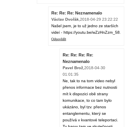
Re: Re: Re: Neznamenalo
Václav Dvořák
,
2018-04-29 23:22:22
Našel jsem, je to už jedno ze starších
videí - https://youtu.be/wZzHnZzm_58.
Odpovědět
Re: Re: Re: Re:
Neznamenalo
Pavel Brož
,
2018-04-30
01:01:35
Ne, tak to na tom video nebyl
přenos informace bez nutnosti
mít k dispozici obě strany
komunikace, to co tam bylo
ukázáno, byl tzv. přenos
entanglementu, který se
používá v kvantové teleportaci.
Ty barvy tam ve skutečnosti