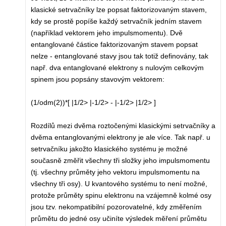
klasické setrvačníky lze popsat faktorizovaným stavem,
kdy se prostě popíše každý setrvačník jedním stavem
(například vektorem jeho impulsmomentu). Dvě
entanglované částice faktorizovaným stavem popsat
nelze - entanglované stavy jsou tak totiž definovány, tak
např. dva entanglované elektrony s nulovým celkovým
spinem jsou popsány stavovým vektorem:
(1/odm(2))*[ |1/2> |-1/2> - |-1/2> |1/2> ]
Rozdílů mezi dvěma roztočenými klasickými setrvačníky a
dvěma entanglovanými elektrony je ale více. Tak např. u
setrvačníku jakožto klasického systému je možné
současně změřit všechny tři složky jeho impulsmomentu
(tj. všechny průměty jeho vektoru impulsmomentu na
všechny tři osy). U kvantového systému to není možné,
protože průměty spinu elektronu na vzájemně kolmé osy
jsou tzv. nekompatibilní pozorovatelné, kdy změřením
průmětu do jedné osy učiníte výsledek měření průmětu