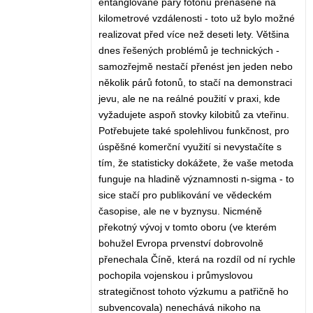
entanglované páry fotonů přenášené na
kilometrové vzdálenosti - toto už bylo možné
realizovat před více než deseti lety. Většina
dnes řešených problémů je technických -
samozřejmě nestačí přenést jen jeden nebo
několik párů fotonů, to stačí na demonstraci
jevu, ale ne na reálné použití v praxi, kde
vyžadujete aspoň stovky kilobitů za vteřinu.
Potřebujete také spolehlivou funkčnost, pro
úspěšné komerční využití si nevystačíte s
tím, že statisticky dokážete, že vaše metoda
funguje na hladině významnosti n-sigma - to
sice stačí pro publikování ve vědeckém
časopise, ale ne v byznysu. Nicméně
překotný vývoj v tomto oboru (ve kterém
bohužel Evropa prvenství dobrovolně
přenechala Číně, která na rozdíl od ní rychle
pochopila vojenskou i průmyslovou
strategičnost tohoto výzkumu a patřičně ho
subvencovala) nenechává nikoho na