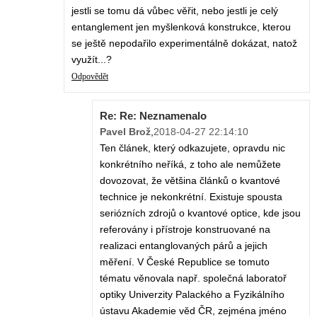
jestli se tomu dá vůbec věřit, nebo jestli je celý
entanglement jen myšlenková konstrukce, kterou
se ještě nepodařilo experimentálně dokázat, natož
využít...?
Odpovědět
Re: Re: Neznamenalo
Pavel Brož
,
2018-04-27 22:14:10
Ten článek, který odkazujete, opravdu nic
konkrétního neříká, z toho ale nemůžete
dovozovat, že většina článků o kvantové
technice je nekonkrétní. Existuje spousta
seriózních zdrojů o kvantové optice, kde jsou
referovány i přístroje konstruované na
realizaci entanglovaných párů a jejich
měření. V České Republice se tomuto
tématu věnovala např. společná laboratoř
optiky Univerzity Palackého a Fyzikálního
ústavu Akademie věd ČR, zejména jméno