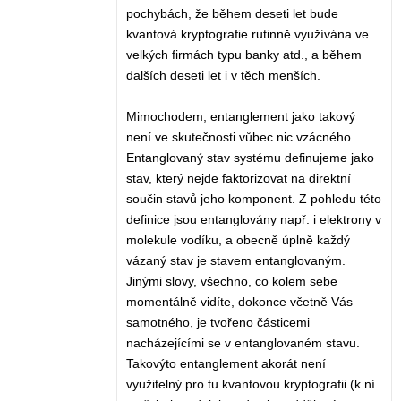
pochybách, že během deseti let bude
kvantová kryptografie rutinně využívána ve
velkých firmách typu banky atd., a během
dalších deseti let i v těch menších.
Mimochodem, entanglement jako takový
není ve skutečnosti vůbec nic vzácného.
Entanglovaný stav systému definujeme jako
stav, který nejde faktorizovat na direktní
součin stavů jeho komponent. Z pohledu této
definice jsou entanglovány např. i elektrony v
molekule vodíku, a obecně úplně každý
vázaný stav je stavem entanglovaným.
Jinými slovy, všechno, co kolem sebe
momentálně vidíte, dokonce včetně Vás
samotného, je tvořeno částicemi
nacházejícími se v entanglovaném stavu.
Takovýto entanglement akorát není
využitelný pro tu kvantovou kryptografii (k ní