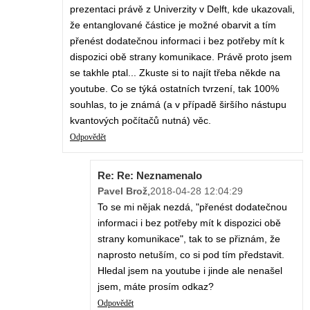
prezentaci právě z Univerzity v Delft, kde ukazovali,
že entanglované částice je možné obarvit a tím
přenést dodatečnou informaci i bez potřeby mít k
dispozici obě strany komunikace. Právě proto jsem
se takhle ptal... Zkuste si to najít třeba někde na
youtube. Co se týká ostatních tvrzení, tak 100%
souhlas, to je známá (a v případě širšího nástupu
kvantových počítačů nutná) věc.
Odpovědět
Re: Re: Neznamenalo
Pavel Brož
,
2018-04-28 12:04:29
To se mi nějak nezdá, "přenést dodatečnou
informaci i bez potřeby mít k dispozici obě
strany komunikace", tak to se přiznám, že
naprosto netuším, co si pod tím představit.
Hledal jsem na youtube i jinde ale nenašel
jsem, máte prosím odkaz?
Odpovědět