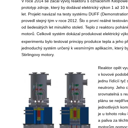
V roce 2014 se začal vývoj reaktoru s označením Kilopower. 
prototyp zdroje, který by dodával elektrický výkon 1 až 1
let. Projekt navázal na testy systému DUFF (Demonstration 
provedl stejný tým v roce 2012. Šlo o první reálné testov
od šedesátých let minulého století. Teplo z reaktoru poháněl
motorů. Celkově systém dokázal produkovat elektrický vý
experimentu bylo testovat principy produkce tepla a jeho p
jednoduchý systém určený k vesmírným aplikacím, který by 
Stirlingovy motory.
Reaktor opět vy
v kovové podobě 
jednu řídícíí tyč
neutrony. Jeho c
srovnatelná s r
plánu se nejdřív
jednotlivých kom
je u tohoto roku
a paliva za těcht
motorům pomocí 