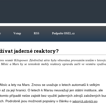
e
Vstup
RSS
Podpořte OSEL.cz
žívat jaderné reaktory?
 pro vesmír Kilopower. Závěrečná série byla věnována provozním testům v letový
síc a Mars by se tentokrát mohly reaktory opravdu začít ve vesmíru využíva
Měsíc a lety na Mars. Znovu se uvažuje o letech automatů k velkým
ž za její hranici. O letech k Marsu neuvažují jen státní instituce, ale
tomto případě nelze zajistit bez využití jaderných zdrojů založených bu
ech. Podrobně jsou možnosti popsány v článku o
jaderných zdrojích pro