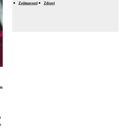
Zajímavosti
Zdraví
m
u
e