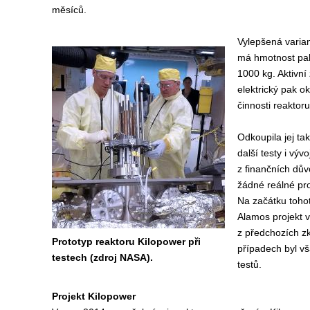
měsíců.
Vylepšená varia
má hmotnost pal
1000 kg. Aktivn
elektrický pak ok
činnosti reaktoru
Odkoupila jej ta
další testy i vý
z finančních dů
žádné reálné pro
Na začátku tohot
Alamos projekt v
z předchozích z
Prototyp reaktoru Kilopower při
případech byl vš
testech (zdroj NASA).
testů.
Projekt Kilopower