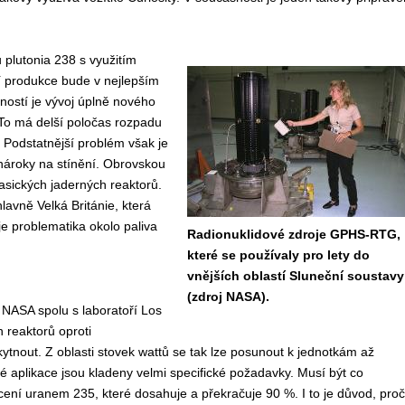
 plutonia 238 s využitím
í produkce bude v nejlepším
žností je vývoj úplně nového
 To má delší poločas rozpadu
e. Podstatnější problém však je
 nároky na stínění. Obrovskou
lasických jaderných reaktorů.
hlavně Velká Británie, která
e problematika okolo paliva
Radionuklidové zdroje GPHS-RTG,
které se používaly pro lety do
vnějších oblastí Sluneční soustavy
(zdroj NASA).
a NASA spolu s laboratoří Los
 reaktorů oproti
ytnout. Z oblasti stovek wattů se tak lze posunout k jednotkám až
é aplikace jsou kladeny velmi specifické požadavky. Musí být co
cení uranem 235, které dosahuje a překračuje 90 %. I to je důvod, proč