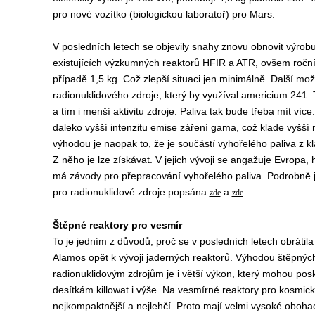
pro nové vozítko (biologickou laboratoř) pro Mars.
V posledních letech se objevily snahy znovu obnovit výrobu
existujících výzkumných reaktorů HFIR a ATR, ovšem ročn
případě 1,5 kg. Což zlepší situaci jen minimálně. Další mo
radionuklidového zdroje, který by využíval americium 241.
a tím i menší aktivitu zdroje. Paliva tak bude třeba mít víc
daleko vyšší intenzitu emise záření gama, což klade vyšší
výhodou je naopak to, že je součástí vyhořelého paliva z k
Z něho je lze získávat. V jejich vývoji se angažuje Evropa, 
má závody pro přepracování vyhořelého paliva. Podrobně j
pro radionuklidové zdroje popsána
a
.
zde
zde
Štěpné reaktory pro vesmír
To je jedním z důvodů, proč se v posledních letech obrátil
Alamos opět k vývoji jaderných reaktorů. Výhodou štěpných
radionuklidovým zdrojům je i větší výkon, který mohou posk
desítkám killowat i výše. Na vesmírné reaktory pro kosmick
nejkompaktnější a nejlehčí. Proto mají velmi vysoké oboha