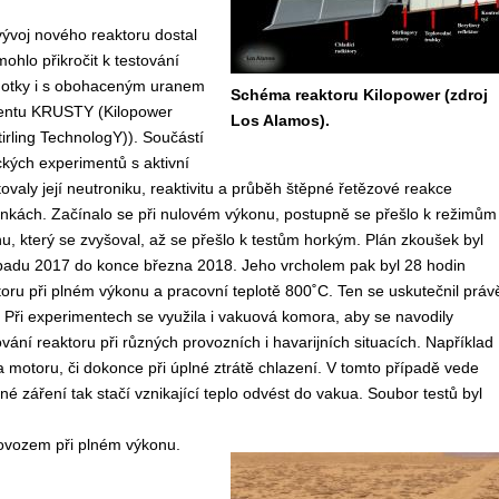
ývoj nového reaktoru dostal
ohlo přikročit k testování
notky i s obohaceným uranem
Schéma reaktoru Kilopower (zdroj
entu KRUSTY (Kilopower
Los Alamos).
irling TechnologY)). Součástí
ických experimentů s aktivní
tovaly její neutroniku, reaktivitu a průběh štěpné řetězové reakce
nkách. Začínalo se při nulovém výkonu, postupně se přešlo k režimům
u, který se zvyšoval, až se přešlo k testům horkým. Plán zkoušek byl
opadu 2017 do konce března 2018. Jeho vrcholem pak byl 28 hodin
ktoru při plném výkonu a pracovní teplotě 800˚C. Ten se uskutečnil práv
 Při experimentech se využila i vakuová komora, aby se navodily
ní reaktoru při různých provozních i havarijních situacích. Například
a motoru, či dokonce při úplné ztrátě chlazení. V tomto případě vede
é záření tak stačí vznikající teplo odvést do vakua. Soubor testů byl
vozem při plném výkonu.