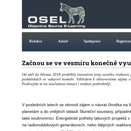
Redakce
Autoři
Spolupráce
Registrac
Začnou se ve vesmíru konečně vyu
Od září do března 2018 proběhly intenzivní testy nového reaktoru
podmínkách ve vakuové komoře. Vzhledem k obnovenému zájmu o Mě
Podívejme se na současnou situaci i reaktor podrobněji.
V posledních letech se obnovil zájem o návrat člověka na 
planetám a do vnějších oblastí Sluneční soustavy, případně a
také soukromníci. Energetické potřeby takových projektů v 
na radionuklidových generátorech, nebo štěpných reaktor