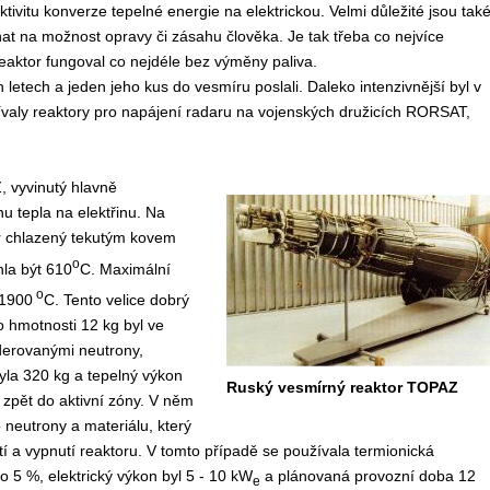
ktivitu konverze tepelné energie na elektrickou. Velmi důležité jsou tak
at na možnost opravy či zásahu člověka. Je tak třeba co nejvíce
reaktor fungoval co nejdéle bez výměny paliva.
letech a jeden jeho kus do vesmíru poslali. Daleko intenzivnější byl v
ívaly reaktory pro napájení radaru na vojenských družicích RORSAT,
 vyvinutý hlavně
u tepla na elektřinu. Na
or chlazený tekutým kovem
o
hla být 610
C. Maximální
o
 1900
C. Tento velice dobrý
 hmotnosti 12 kg byl ve
oderovanými neutrony,
yla 320 kg a tepelný výkon
Ruský vesmírný reaktor TOPAZ
y zpět do aktivní zóny. V něm
o neutrony a materiálu, který
tí a vypnutí reaktoru. V tomto případě se používala termionická
o 5 %, elektrický výkon byl 5 - 10 kW
a plánovaná provozní doba 12
e