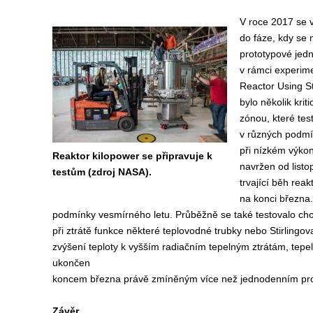
V roce 2017 se v
do fáze, kdy se m
prototypové jed
v rámci experim
Reactor Using St
bylo několik krit
zónou, které tes
v různých podmí
při nízkém výkon
Reaktor kilopower se připravuje k
navržen od list
testům (zdroj NASA).
trvající běh rea
na konci března.
podmínky vesmírného letu. Průběžně se také testovalo chová
při ztrátě funkce některé teplovodné trubky nebo Stirlingov
zvýšení teploty k vyšším radiačním tepelným ztrátám, tepeln
ukončen
koncem března právě zmíněným více než jednodenním pro
Závěr