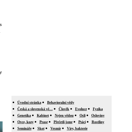
s
a
y
Úvodní stránka
Behavioralni vědy
Česká a slovenská vě…
Člověk
Evoluce
Fyzika
Genetika
Kabinet
Nejen vědou
Osli
Osloviny
Ovce, kozy
Prase
Přečetli jsme
Ptáci
Rostliny
Semináře
Skot
Vesmír
Viry, bakterie