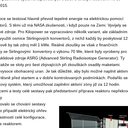
2015.
oce se testoval hlavně převod tepelné energie na elektrickou pomocí
torů. S těmi už má NASA zkušenosti, i když pouze na Zemi. Vyvíjely se
vé zdroje. Pro Kilopower se vypracováno několik variant, ale základním
yužití osmice Stirlingových konvertorů, z nichž každý by poskytoval 1
ově by tak zdroj měl 1 kWe. Reálné zkoušky se však z finančních
y se Sirlingovými konvertory o výkonu 70 We, které byly vyrobeny pro
uklidové zdroje ASRG (Advanced Stirling Radioisotope Generator). Ty
takže se sloty pro šest zbývajících při zkouškách osadily maketami.
vysoce obohacený uran. Je tak důležité, aby bylo možné naplnit aktivn
 těsně před startem a v dobře kontrolovaných podmínkách. Podařilo se
kový systém, který umožňoval zaplnění aktivní zóny již za 12 hodin.
acemi a testy celé sestavy pak předstartovní příprava reaktoru nepřekro
y.
ovalo se chování sestavy
 případě elektrický ohřev.
tností celé konfigurace,
 s reaktorem.