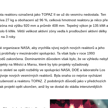
nta reaktoru označená jako TOPAZ II se už do vesmíru nedostala. Ten
iva 27 kg a obohacení až 96 %, celková hmotnost reaktoru je něco pře
í zóna má výšku 920 mm a průměr 408 mm. Tepelný výkon je 135 kWt 
olo 6 kWe. Větší velikost aktivní zóny vedla k prodloužení aktivní délky
 na 3 roky.
ké organizace NASA, aby zrychlila vývoj svých nových reaktorů a jeho
voj probíhaly v mezinárodní spolupráci. Ta však byla v roce 1993
vodů zakončena. Dominantním důvodem však bylo, že ve výhledu nebyl
jekty na Měsíci a Marsu, které by tyto projekty vyžadovaly.
o století se opět rozběhly ve spolupráci NASA, DOE a laboratoře Los
ývoje nových vesmírných reaktorů. Byla snaha co nejvíce vycházet
kušeností a reaktoru TOPAZ. Z podobných důvodů jako v předchozích
ak projekt opět ukončen, aniž by se dostal do stádia intenzivnějších