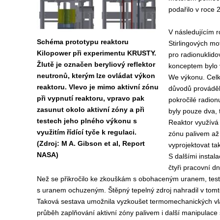
podařilo v roce 
V následujícím r
Schéma prototypu reaktoru
Stirlingových mo
Kilopower při experimentu KRUSTY.
pro radionuklido
Žlutě je označen beryliový reflektor
konceptem bylo v
neutronů, kterým lze ovládat výkon
We výkonu. Celk
reaktoru. Vlevo je mimo aktivní zónu
důvodů prováděl
při vypnutí reaktoru, vpravo pak
pokročilé radion
zasunut okolo aktivní zóny a při
byly pouze dva, 
testech jeho plného výkonu s
Reaktor využívá 
využitím řídící tyče k regulaci.
zónu palivem až
(Zdroj: M A. Gibson et al, Report
vyprojektovat ta
NASA)
S dalšími instal
čtyři pracovní dn
Než se přikročilo ke zkouškám s obohaceným uranem, test
s uranem ochuzeným. Štěpný tepelný zdroj nahradil v tomto
Taková sestava umožnila vyzkoušet termomechanických vlas
průběh zaplňování aktivní zóny palivem i další manipulace