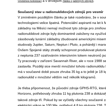
a v dřívějším
.
vesmírnou kolonizaci
článku o jaderných zdrojích
Současný stav u radionuklidových zdrojů pro vesmír
V zmíněném pozdějším článku je také rozebráno, že v souč
technologiemi velice špatná. Potenciální aspiranti na let 
základny na Měsíci nemají možnost tyto zdroje pro zmiňovan
radionuklidové zdroje byly dominantně založeny na využívá
zásobovaly lunární základny zbudované americkými misemi 
studovaly Jupiter, Saturn, Neptun i Pluto, a pohánějí i mars
Ovšem Spojené státy ztratily schopnost produkovat pluton
z neptunia 237 ozařováním intenzivním tokem neutronů jsou
Ty pracovaly v zařízení Savannah River, ale v roce 1988 s
zastavila. Později sice menší množství tohoto radionuklidu
má v současné době pouze zhruba 35 kg a to ještě je 18 kg v
radionuklid v množství větším než několik kilogramů.
Je třeba připomenout, že původní zdroje GPHS-RTG, které
Horizons, potřebovaly zhruba 11 kg plutonia 238 a dokáza
takové zdroje tři. Pokud by se vyčistily všechny současné 
elektrický výkon je 100 We, potřebují 4,8 kg plutonia 238. 