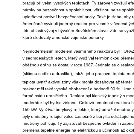
pracují při velmi vysokých teplotách. Ty zároveň zvyšují efe
nároky na bezpečnost a spolehlivost, většinou nelze spoléh
uplatňovat pasivní bezpečnostní prvky. Také je třeba, aby 
Američané vyvinuli jaderný reaktor pro vesmír v šedesátých 
této oblasti vývoj v bývalém Sovětském stavu. Zde se využ
které sledovaly americké vojenské ponorky.
Nejmodernějším modelem vesmírného reaktoru byl TOPAZ,
v sedmdesátých letech, který využíval termionickou přeměn
oběžnou dráhu se dostal v roce 1987. Jednalo se o reakt
(slitinou sodíku a draslíku), takže jeho pracovní teplota mo
teplota uvnitř aktivní zóny však mohla dosahovat až téměř
reaktor měl také vysoké obohacení o hodnotě 90 %. Uran o
formě oxidu uraničitého. Reaktor byl klasický tepelný s m
moderátor byl hydrid zirkonu. Celková hmotnost reaktoru b
150 kW. Využíval beryliový reflektor, který odrážel neutron
byly umístěny rotující válce částečně z beryllia odrážejícíh
neutrony pohlcují. Ty zajišťovali bezpečné ovládání i zapnu
přeměna tepelné energie na elektrickou s účinností až okol