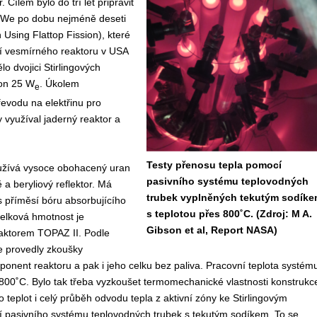
Cílem bylo do tří let připravit
0 kWe po dobu nejméně deseti
Using Flattop Fission), které
ání vesmírného reaktoru v USA
o dvojici Stirlingových
kon 25 W
. Úkolem
e
řevodu na elektřinu pro
využíval jaderný reaktor a
Testy přenosu tepla pomocí
užívá vysoce obohacený uran
pasivního systému teplovodných
a beryliový reflektor. Má
trubek vyplněných tekutým sodíke
 s příměsí bóru absorbujícího
s teplotou přes 800˚C. (Zdroj: M A.
elková hmotnost je
Gibson et al, Report NASA)
eaktorem TOPAZ II. Podle
e provedly zkoušky
ponent reaktoru a pak i jeho celku bez paliva. Pracovní teplota systém
 800˚C. Bylo tak třeba vyzkoušet termomechanické vlastnosti konstrukc
o teplot i celý průběh odvodu tepla z aktivní zóny ke Stirlingovým
pasivního systému teplovodných trubek s tekutým sodíkem. To se