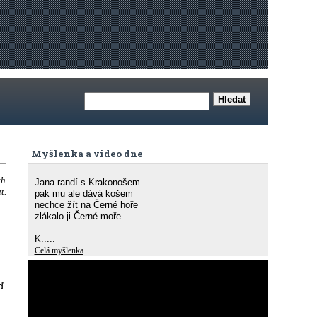
Myšlenka a video dne
ch
Jana randí s Krakonošem
t.
pak mu ale dává košem
nechce žít na Černé hoře
zlákalo ji Černé moře
K.....
Celá myšlenka
ď