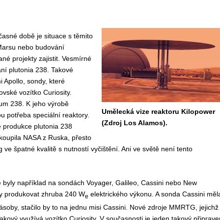
asné době je situace s těmito
k Marsu nebo budování
é projekty zajistit. Vesmírné
ní plutonia 238. Takové
Apollo, sondy, které
ovské vozítko Curiosity.
ium 238. K jeho výrobě
Umělecká vize reaktoru Kilopower
 potřeba speciální reaktory.
(Zdroj Los Alamos).
e produkce plutonia 238
 koupila NASA z Ruska, přesto
e špatné kvalitě s nutností vyčištění. Ani ve světě není tento
 byly například na sondách Voyager, Galileo, Cassini nebo New
ly produkovat zhruba 240 W
elektrického výkonu. A sonda Cassini měl
e
zásoby, stačilo by to na jednu misi Cassini. Nové zdroje MMRTG, jejichž
Takový využívá vozítko Curiosity. V současnosti je jeden takový připrave