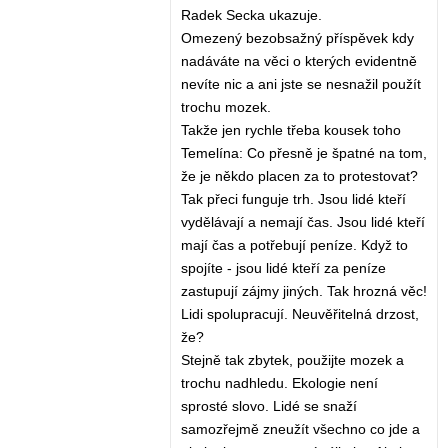
Radek Secka ukazuje.
Omezený bezobsažný příspěvek kdy
nadáváte na věci o kterých evidentně
nevíte nic a ani jste se nesnažil použít
trochu mozek.
Takže jen rychle třeba kousek toho
Temelína: Co přesně je špatné na tom,
že je někdo placen za to protestovat?
Tak přeci funguje trh. Jsou lidé kteří
vydělávají a nemají čas. Jsou lidé kteří
mají čas a potřebují peníze. Když to
spojíte - jsou lidé kteří za peníze
zastupují zájmy jiných. Tak hrozná věc!
Lidi spolupracují. Neuvěřitelná drzost,
že?
Stejně tak zbytek, použijte mozek a
trochu nadhledu. Ekologie není
sprosté slovo. Lidé se snaží
samozřejmě zneužít všechno co jde a