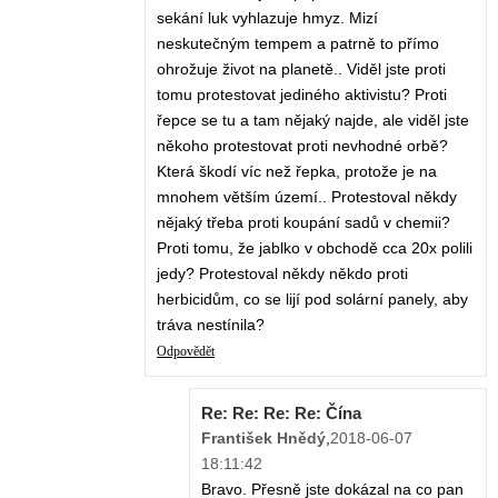
sekání luk vyhlazuje hmyz. Mizí
neskutečným tempem a patrně to přímo
ohrožuje život na planetě.. Viděl jste proti
tomu protestovat jediného aktivistu? Proti
řepce se tu a tam nějaký najde, ale viděl jste
někoho protestovat proti nevhodné orbě?
Která škodí víc než řepka, protože je na
mnohem větším území.. Protestoval někdy
nějaký třeba proti koupání sadů v chemii?
Proti tomu, že jablko v obchodě cca 20x polili
jedy? Protestoval někdy někdo proti
herbicidům, co se lijí pod solární panely, aby
tráva nestínila?
Odpovědět
Re: Re: Re: Re: Čína
František Hnědý
,
2018-06-07
18:11:42
Bravo. Přesně jste dokázal na co pan