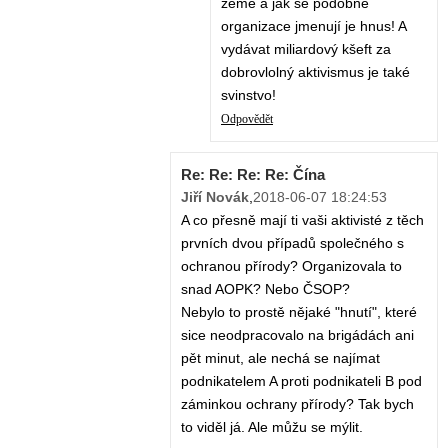
země a jak se podobné
organizace jmenují je hnus! A
vydávat miliardový kšeft za
dobrovlolný aktivismus je také
svinstvo!
Odpovědět
Re: Re: Re: Re: Čína
Jiří Novák
,
2018-06-07 18:24:53
A co přesně mají ti vaši aktivisté z těch
prvních dvou případů společného s
ochranou přírody? Organizovala to
snad AOPK? Nebo ČSOP?
Nebylo to prostě nějaké "hnutí", které
sice neodpracovalo na brigádách ani
pět minut, ale nechá se najímat
podnikatelem A proti podnikateli B pod
záminkou ochrany přírody? Tak bych
to viděl já. Ale můžu se mýlit.