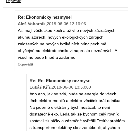
Odpovědět
Re: Ekonomicky nezmysel
Aleš Voborník
,
2018-06-06 12:16:06
Asi mají věšteckou kouli a už ví o nových zázračných
akumulátorech, nových ekologickcých zdrojích
založených na nových fyzikálních principech mě
obyčejnému elektrotechnikovi naprosto neznámých. A
všechno bude hned a zadarmo.
Odpovědět
Re: Re: Ekonomicky nezmysel
Lukáš Kříž
,
2018-06-06 13:50:00
Ano ano, jak se zdá, bude se energie do všech
těch elektro-mobilů a elektro-věciček brát odnikud.
Na jaderné elektrárny bych nesázel, to není
dostatečně eko. Leda tak že bychom celý rovník
zastavili sluníčky a zázračně vyřešili Teslův problém
s transportem elektřiny skrz zeměkouli, abychom