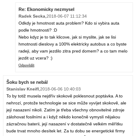
Re: Ekonomicky nezmysel
Radek Secka
,
2018-06-07 11:12:34
Odkdy je hmotnost auta problem? Kdo si vybira auta
podle hmotnosti? :D
Nebo kdyz je to tak klicove, jak si myslite, jak se lisi
hmotnosti dieslovy a 100% elektricky autobus a co byste
radeji, aby vam jezdilo zitra pred domem? a co tam melo
jezdit uz vcera? :)
Odpovědět
Šoku bych se nebál
Stanislav Kneifl
,
2018-06-06 10:40:03
To by totiž musela nejdřív skokově poklesnout poptávka. A to
nehrozí, protože technologie se sice může vyvíjet skokově, ale
její nasazení nikoli. Zatím je třeba všechny obnovitelné zdroje
zálohovat fosilními a i když někdo konečně vymyslí nějakou
zázračnou baterii, její nasazení v dostatečně velkém měřítku
bude trvat mnoho desítek let. Za tu dobu se energetické firmy