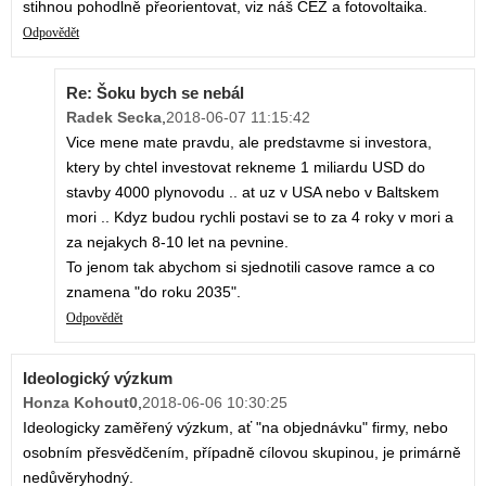
stihnou pohodlně přeorientovat, viz náš ČEZ a fotovoltaika.
Odpovědět
Re: Šoku bych se nebál
Radek Secka
,
2018-06-07 11:15:42
Vice mene mate pravdu, ale predstavme si investora,
ktery by chtel investovat rekneme 1 miliardu USD do
stavby 4000 plynovodu .. at uz v USA nebo v Baltskem
mori .. Kdyz budou rychli postavi se to za 4 roky v mori a
za nejakych 8-10 let na pevnine.
To jenom tak abychom si sjednotili casove ramce a co
znamena "do roku 2035".
Odpovědět
Ideologický výzkum
Honza Kohout0
,
2018-06-06 10:30:25
Ideologicky zaměřený výzkum, ať "na objednávku" firmy, nebo
osobním přesvědčením, případně cílovou skupinou, je primárně
nedůvěryhodný.