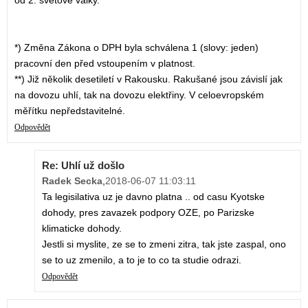
od 2. světové války.
*) Změna Zákona o DPH byla schválena 1 (slovy: jeden)
pracovní den před vstoupením v platnost.
**) Již několik desetiletí v Rakousku. Rakušané jsou závislí jak
na dovozu uhlí, tak na dovozu elektřiny. V celoevropském
měřítku nepředstavitelné.
Odpovědět
Re: Uhlí už došlo
Radek Secka
,
2018-06-07 11:03:11
Ta legisilativa uz je davno platna .. od casu Kyotske
dohody, pres zavazek podpory OZE, po Parizske
klimaticke dohody.
Jestli si myslite, ze se to zmeni zitra, tak jste zaspal, ono
se to uz zmenilo, a to je to co ta studie odrazi.
Odpovědět