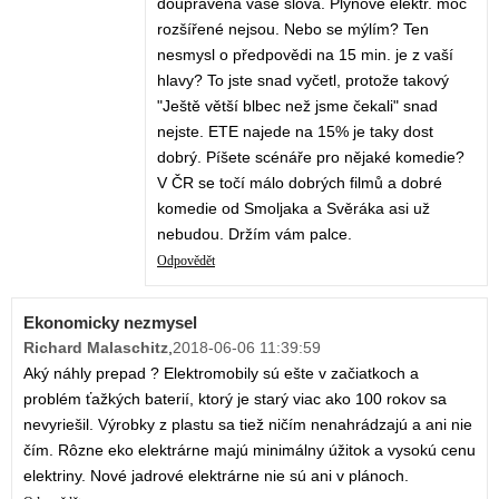
doupravená vaše slova. Plynové elektr. moc
rozšířené nejsou. Nebo se mýlím? Ten
nesmysl o předpovědi na 15 min. je z vaší
hlavy? To jste snad vyčetl, protože takový
"Ještě větší blbec než jsme čekali" snad
nejste. ETE najede na 15% je taky dost
dobrý. Píšete scénáře pro nějaké komedie?
V ČR se točí málo dobrých filmů a dobré
komedie od Smoljaka a Svěráka asi už
nebudou. Držím vám palce.
Odpovědět
Ekonomicky nezmysel
Richard Malaschitz
,
2018-06-06 11:39:59
Aký náhly prepad ? Elektromobily sú ešte v začiatkoch a
problém ťažkých baterií, ktorý je starý viac ako 100 rokov sa
nevyriešil. Výrobky z plastu sa tiež ničím nenahrádzajú a ani nie
čím. Rôzne eko elektrárne majú minimálny úžitok a vysokú cenu
elektriny. Nové jadrové elektrárne nie sú ani v plánoch.