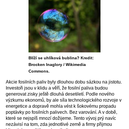
Blíží se uhlíková bublina? Kredit:
Brocken Inaglory / Wikimedia
Commons.
Akcie fosilních paliv byly dlouhou dobu sázkou na jistotu.
Investoři jsou v klidu a věří, že fosilní paliva budou
generovat zisky ještě dlouhá desetiletí. Podle nového
výzkumu ekonomů, by ale síla technologického rozvoje v
energetice a dopravě mohla vést k šokovému propadu
poptávky po fosilních palivech. Bez varování. A v době,
které se nejspíš mnozí dožijeme. Tento vývoj prý navíc
nezávisí na tom, zda jednotlivé země a firmy přijmou