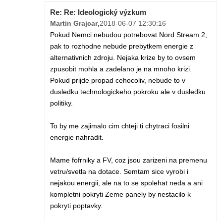
Re: Re: Ideologický výzkum
Martin Grajcar
,
2018-06-07 12:30:16
Pokud Nemci nebudou potrebovat Nord Stream 2,
pak to rozhodne nebude prebytkem energie z
alternativnich zdroju. Nejaka krize by to ovsem
zpusobit mohla a zadelano je na mnoho krizi.
Pokud prijde propad cehocoliv, nebude to v
dusledku technologickeho pokroku ale v dusledku
politiky.
To by me zajimalo cim chteji ti chytraci fosilni
energie nahradit.
Mame fofrniky a FV, coz jsou zarizeni na premenu
vetru/svetla na dotace. Semtam sice vyrobi i
nejakou energii, ale na to se spolehat neda a ani
kompletni pokryti Zeme panely by nestacilo k
pokryti poptavky.