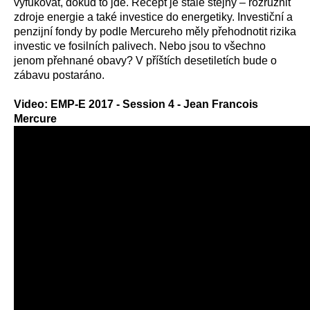
vyfukovat, dokud to jde. Recept je stále stejný – rozrůznit
zdroje energie a také investice do energetiky. Investiční a
penzijní fondy by podle Mercureho měly přehodnotit rizika
investic ve fosilních palivech. Nebo jsou to všechno
jenom přehnané obavy? V příštích desetiletích bude o
zábavu postaráno.
Video: EMP-E 2017 - Session 4 - Jean Francois
Mercure