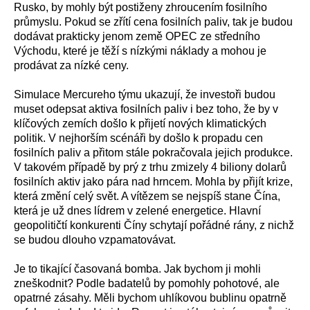
Rusko, by mohly být postiženy zhroucením fosilního
průmyslu. Pokud se zřítí cena fosilních paliv, tak je budou
dodávat prakticky jenom země OPEC ze středního
Východu, které je těží s nízkými náklady a mohou je
prodávat za nízké ceny.
Simulace Mercureho týmu ukazují, že investoři budou
muset odepsat aktiva fosilních paliv i bez toho, že by v
klíčových zemích došlo k přijetí nových klimatických
politik. V nejhorším scénáři by došlo k propadu cen
fosilních paliv a přitom stále pokračovala jejich produkce.
V takovém případě by prý z trhu zmizely 4 biliony dolarů
fosilních aktiv jako pára nad hrncem. Mohla by přijít krize,
která změní celý svět. A vítězem se nejspíš stane Čína,
která je už dnes lídrem v zelené energetice. Hlavní
geopolitičtí konkurenti Číny schytají pořádné rány, z nichž
se budou dlouho vzpamatovávat.
Je to tikající časovaná bomba. Jak bychom ji mohli
zneškodnit? Podle badatelů by pomohly pohotové, ale
opatrné zásahy. Měli bychom uhlíkovou bublinu opatrně