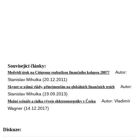
Související články:
Autor:
Medvědí útok na Citigroup rozbuškou finančního kolapsu 2007?
Stanislav Mihulka (20.12.2011)
Autor:
Skynet se ujímá vlády, přinejmenším na globálních finančních trzích
Stanislav Mihulka (19.09.2013)
Autor: Vladimír
Možné scénáře a rizika vývoje elektroenergetiky v Česku
Wagner (14.12.2017)
Diskuze: