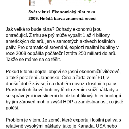
Svět v krizi. Ekonomický růst roku
2009. Hnědá barva znamená recesi.
Jak velká to bude rána? Odhady ekonomů jsou
omračující. Z trhu se prý může vypařit 1 až 4 biliony
amerických dolarů, jen v samotných aktivech fosilních
paliv. Pro dramatické srovnání, explozi realitní bubliny v
roce 2008 odpálila počáteční ztráta 250 miliard dolarů.
Takže se máme na co těšit.
Pokud k tomu dojde, objeví se jasní ekonomičtí vítězové,
a také poražení. Japonsko, Čína a řada zemí EU, v
dnešní době závisejí na drahém dovozu fosilních paliv.
Prasknutí uhlíkové bubliny těmto zemím sníží náklady a
se správnými investicemi do nízkouhlíkových technologií
by jim zároveň mohlo zvýšit HDP a zaměstnanost, co jistě
potěší.
Problém je v tom, že země, které exportují fosilní paliva s
relativně vysokými náklady, jako je Kanada, USA nebo