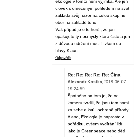
ekologie v tomto není výjimka. Ale jen
člověk s omezeným pohledem na svět
zakládá svůj názor na celou skupinu,
obor na základě toho.
Váš případ je o to horší, že jen
opakujete ty nesmysly které čistě a jen
z důvodu udržení moci lil všem do
hlavy Klaus.
Odpovědět
Re: Re: Re: Re: Re: Čína
Alexandr Kostka
,
2018-06-07
19:24:59
Špatného na tom je, že na
kameru tvrdili, že jsou tam sami
za sebe a kvůli ochraně přírody!
A ano, Ekologie je naprosto v
pořádku, ovšem vydírání lidí
jako je Greenpeace nebo děti