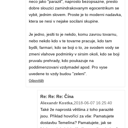
neco jako "parazit", naprosto bezopsazne, presto
dobre slouzici zamindrakovanym egocentrikum se
vybit, jednim slovem. Proste je to moderni nadavka,
ktera se nesi v nejake socilani skupine.
Je jedno, jeslti to je nekdo, komu zavrou tovarnu,
nebo nekdo kdo v te tovarne pracuje, kdo tam
bydli, farmari, kdo se boji o to, ze svodem vody se
zmeni vlahove podminky v sirsim okoli, kdo se boji
pruvalu prehrady, kdo poukazuje na
poddimenzovani vzdymadel apod. Pro vyse
uvedene to vzdy budou "zeleni".
Odpovědět
Re: Re: Re: Čína
Alexandr Kostka
,
2018-06-07 16:25:40
Také že naprostá většina z toho parazité
jsou. Příklad hovořící za vše: Pamatujete
dostavbu Temelína? Pamatujete, jak se