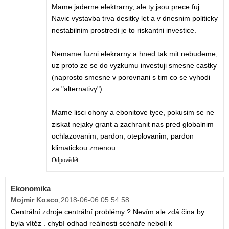
Mame jaderne elektrarny, ale ty jsou prece fuj.
Navic vystavba trva desitky let a v dnesnim politicky
nestabilnim prostredi je to riskantni investice.
Nemame fuzni elekrarny a hned tak mit nebudeme,
uz proto ze se do vyzkumu investuji smesne castky
(naprosto smesne v porovnani s tim co se vyhodi
za "alternativy").
Mame lisci ohony a ebonitove tyce, pokusim se ne
ziskat nejaky grant a zachranit nas pred globalnim
ochlazovanim, pardon, oteplovanim, pardon
klimatickou zmenou.
Odpovědět
Ekonomika
Mojmir Kosco
,
2018-06-06 05:54:58
Centrální zdroje centrální problémy ? Nevím ale zdá čina by
byla vítěz . chybí odhad reálnosti scénáře neboli k