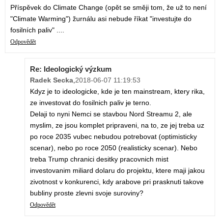
Příspěvek do Climate Change (opět se směji tom, že už to není
"Climate Warming") žurnálu asi nebude říkat "investujte do
fosilních paliv" ....
Odpovědět
Re: Ideologický výzkum
Radek Secka
,
2018-06-07 11:19:53
Kdyz je to ideologicke, kde je ten mainstream, ktery rika,
ze investovat do fosilnich paliv je terno.
Delaji to nyni Nemci se stavbou Nord Streamu 2, ale
myslim, ze jsou komplet pripraveni, na to, ze jej treba uz
po roce 2035 vubec nebudou potrebovat (optimisticky
scenar), nebo po roce 2050 (realisticky scenar). Nebo
treba Trump chranici desitky pracovnich mist
investovanim miliard dolaru do projektu, ktere maji jakou
zivotnost v konkurenci, kdy arabove pri prasknuti takove
bubliny proste zlevni svoje suroviny?
Odpovědět