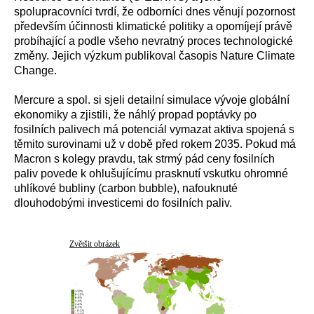
spolupracovníci tvrdí, že odborníci dnes věnují pozornost
především účinnosti klimatické politiky a opomíjejí právě
probíhající a podle všeho nevratný proces technologické
změny. Jejich výzkum publikoval časopis Nature Climate
Change.
Mercure a spol. si sjeli detailní simulace vývoje globální
ekonomiky a zjistili, že náhlý propad poptávky po
fosilních palivech má potenciál vymazat aktiva spojená s
těmito surovinami už v době před rokem 2035. Pokud má
Macron s kolegy pravdu, tak strmý pád ceny fosilních
paliv povede k ohlušujícímu prasknutí vskutku ohromné
uhlíkové bubliny (carbon bubble), nafouknuté
dlouhodobými investicemi do fosilních paliv.
Zvětšit obrázek