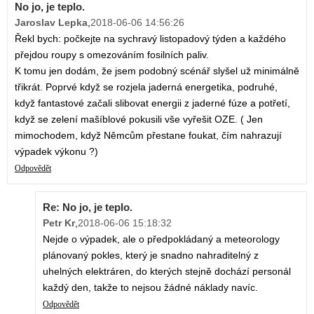
No jo, je teplo.
Jaroslav Lepka
,
2018-06-06 14:56:26
Řekl bych: počkejte na sychravý listopadový týden a každého
přejdou roupy s omezováním fosilních paliv.
K tomu jen dodám, že jsem podobný scénář slyšel už minimálně
třikrát. Poprvé když se rozjela jaderná energetika, podruhé,
když fantastové začali slibovat energii z jaderné fúze a potřetí,
když se zelení mašíblové pokusili vše vyřešit OZE. ( Jen
mimochodem, když Němcům přestane foukat, čím nahrazují
výpadek výkonu ?)
Odpovědět
Re: No jo, je teplo.
Petr Kr
,
2018-06-06 15:18:32
Nejde o výpadek, ale o předpokládaný a meteorology
plánovaný pokles, který je snadno nahraditelný z
uhelných elektráren, do kterých stejně dochází personál
každý den, takže to nejsou žádné náklady navíc.
Odpovědět