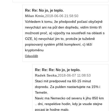
Re: Re: No jo, je teplo.
Milan Krnic
,
2018-06-06 21:58:50
Vzhledem k tomu, že předpověď počasí obyčejně
nevychází ani na půl den dopředu, vidím tímto tři
možnosti proč, a) výpočty na soustředí na oblasti s
OZE, b) nevychází jim to, protože je tužebně
popisovaný systém příliš komplexní, c) těží
kryptoměnu
Odpovědět
Re: Re: Re: No jo, je teplo.
Radek Secka
,
2018-06-07 11:08:53
Staci mit predpoved na 60-15 minut
dopredu. Za pulden nastartujete na 15% i
Temelin.
Navic ma Nemecko od severu k jihu 850 km
.. dni, respektive hodin, kdy je vsude stejne
pocasi je hodne malo.