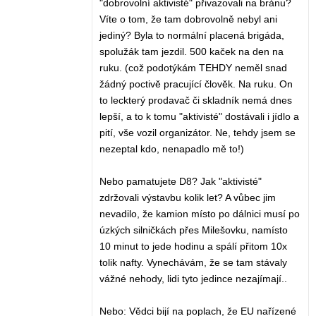
"dobrovolní aktivisté" přivazovali na bránu?
Víte o tom, že tam dobrovolně nebyl ani
jediný? Byla to normální placená brigáda,
spolužák tam jezdil. 500 kaček na den na
ruku. (což podotýkám TEHDY neměl snad
žádný poctivě pracující člověk. Na ruku. On
to leckterý prodavač či skladník nemá dnes
lepší, a to k tomu "aktivisté" dostávali i jídlo a
pití, vše vozil organizátor. Ne, tehdy jsem se
nezeptal kdo, nenapadlo mě to!)
Nebo pamatujete D8? Jak "aktivisté"
zdržovali výstavbu kolik let? A vůbec jim
nevadilo, že kamion místo po dálnici musí po
úzkých silničkách přes Milešovku, namísto
10 minut to jede hodinu a spálí přitom 10x
tolik nafty. Vynechávám, že se tam stávaly
vážné nehody, lidi tyto jedince nezajímají..
Nebo: Vědci bijí na poplach, že EU nařízené