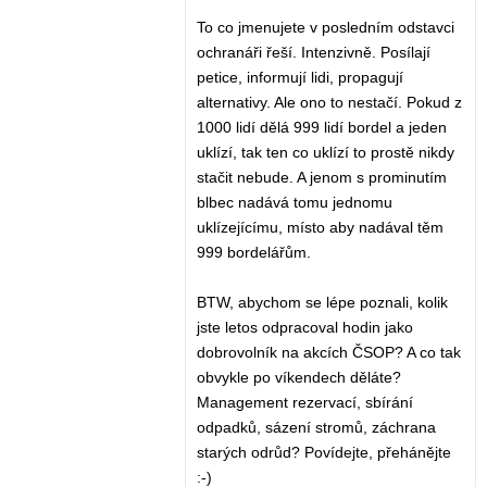
To co jmenujete v posledním odstavci
ochranáři řeší. Intenzivně. Posílají
petice, informují lidi, propagují
alternativy. Ale ono to nestačí. Pokud z
1000 lidí dělá 999 lidí bordel a jeden
uklízí, tak ten co uklízí to prostě nikdy
stačit nebude. A jenom s prominutím
blbec nadává tomu jednomu
uklízejícímu, místo aby nadával těm
999 bordelářům.
BTW, abychom se lépe poznali, kolik
jste letos odpracoval hodin jako
dobrovolník na akcích ČSOP? A co tak
obvykle po víkendech děláte?
Management rezervací, sbírání
odpadků, sázení stromů, záchrana
starých odrůd? Povídejte, přehánějte
:-)