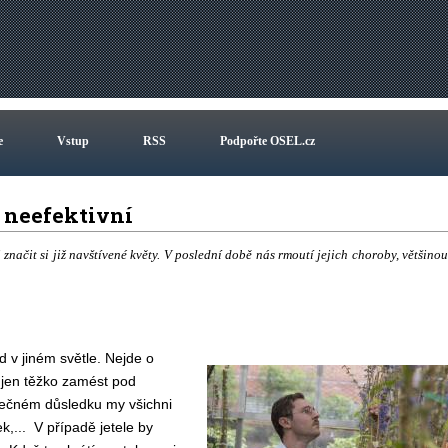
e
Vstup
RSS
Podpořte OSEL.cz
y neefektivní
 značit si již navštívené květy. V poslední době nás rmoutí jejich choroby, většinou
 v jiném světle. Nejde o
e jen těžko zamést pod
nečném důsledku my všichni
k,... V případě jetele by