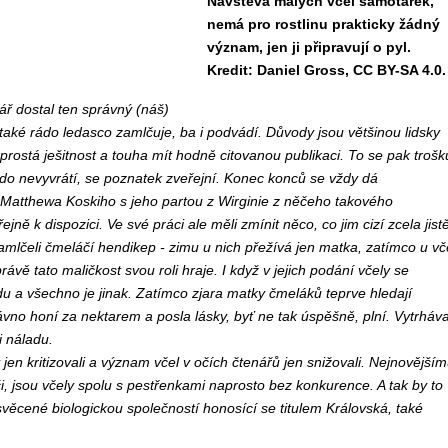
Návštěva malých včel samotářek,
nemá pro rostlinu prakticky žádný
význam, jen ji připravují o pyl.
Kredit: Daniel Gross, CC BY-SA 4.0.
nář dostal ten správný (náš)
 také rádo ledasco zamlčuje, ba i podvádí. Důvody jsou většinou lidsky
prostá ješitnost a touha mít hodně citovanou publikaci. To se pak trošk
do nevyvrátí, se poznatek zveřejní. Konec konců se vždy dá
 Matthewa Koskiho s jeho partou z Wirginie z něčeho takového
jně k dispozici. Ve své práci ale měli zmínit něco, co jim cizí zcela jist
Zamlčeli čmeláčí hendikep - zimu u nich přežívá jen matka, zatímco u vč
rávě tato maličkost svou roli hraje. I když v jejich podání včely se
edu a všechno je jinak. Zatímco zjara matky čmeláků teprve hledají
vno honí za nektarem a posla lásky, byť ne tak úspěšně, plní. Vytrháva
i náladu.
en kritizovali a význam včel v očích čtenářů jen snižovali. Nejnovější
i, jsou včely spolu s pestřenkami naprosto bez konkurence. A tak by to
věcené biologickou společností honosící se titulem Královská, také