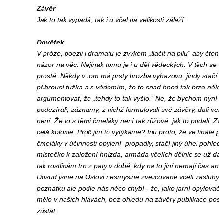
Závěr
Jak to tak vypadá, tak i u včel na velikosti záleží.
Dovětek
V próze, poezii i dramatu je zvykem „tlačit na pilu“ aby čte
názor na věc. Nejinak tomu je i u děl vědeckých. V těch se
prosté. Někdy v tom má prsty hrozba vyhazovu, jindy stačí 
přibrousí tužka a s vědomím, že to snad hned tak brzo něk
argumentovat, že „tehdy to tak vyšlo.“ Ne, že bychom nyní
podezírali, záznamy, z nichž formulovali své závěry, dali veře
není. Že to s těmi čmeláky není tak růžové, jak to podali. 
celá kolonie. Proč jim to vytýkáme? Inu proto, že ve finále p
čmeláky v účinnosti opylení propadly, stačí jiný úhel pohl
místečko k založení hnízda, armáda včelích dělnic se už dá
tak rostlinám trn z paty v době, kdy na to jiní nemají čas an
Dosud jsme na Oslovi nesmyslně zveličované včelí zásluhy j
poznatku ale podle nás něco chybí - že, jako jarní opylovač
mělo v našich hlavách, bez ohledu na závěry publikace pos
zůstat.