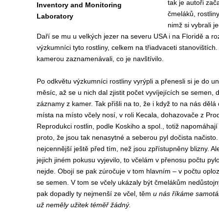
tak je autoři zač
Inventory and Monitoring
čmeláků, rostlin
Laboratory
nimž si vybrali j
Daří se mu u velkých jezer na severu USA i na Floridě a 
výzkumníci tyto rostliny, celkem na třiadvaceti stanovištích.
kamerou zaznamenávali, co je navštívilo.
Po odkvětu výzkumníci rostliny vyrýpli a přenesli si je do un
měsíc, až se u nich dal zjistit počet vyvíjejících se semen, 
záznamy z kamer. Tak přišli na to, že i když to na nás dělá
místa na místo včely nosí, v roli Kecala, dohazovače z Pro
Reprodukci rostlin, podle Koskiho a spol., totiž napomáhaj
proto, že jsou tak nenasytné a seberou pyl dočista načisto.
nejcennější ještě před tím, než jsou zpřístupněny blizny. Ale
jejich jiném pokusu vyjevilo, to včelám v přenosu počtu pyl
nejde. Obojí se pak zúročuje v tom hlavním – v počtu oploz
se semen. V tom se včely ukázaly být čmelákům nedůstoj
pak dopadly ty nejmenší ze včel, těm
u nás říkáme samotářk
už neměly užitek téměř žádný.