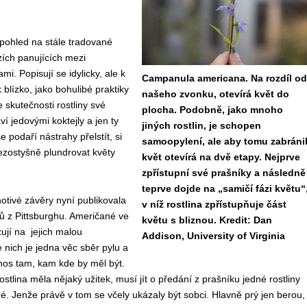
 pohled na stále tradované
ích panujících mezi
ami. Popisují se idylicky, ale k
Campanula americana. Na rozdíl od
 blízko, jako bohulibé praktiky
našeho zvonku, otevírá květ do
 skutečnosti rostliny své
plocha. Podobně, jako mnoho
ví jedovými koktejly a jen ty
jiných rostlin, je schopen
e podaří nástrahy přelstít, si
samoopylení, ale aby tomu zabránil
ezostyšně plundrovat květy
květ otevírá na dvě etapy. Nejprve
zpřístupní své prašníky a následně
teprve dojde na „samičí fázi květu“
otivé závěry nyní publikovala
v níž rostlina zpřístupňuje část
ů z Pittsburghu. Američané ve
květu s bliznou. Kredit: Dan
ují na jejich malou
Addison, University of Virginia
 nich je jedna věc sběr pylu a
nos tam, kam kde by měl být.
stlina měla nějaký užitek, musí jít o předání z prašníku jedné rostliny
hé. Jenže právě v tom se včely ukázaly být sobci. Hlavně prý jen berou,