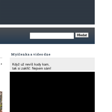
Myšlenka a video dne
 s
Když už nevíš kudy kam,
tak si zakřič: Nejsem sám!