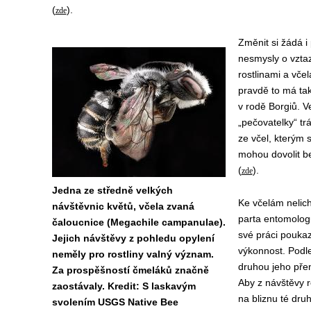
(
).
zde
Změnit si žádá i
nesmysly o vztaz
rostlinami a včel
pravdě to má tak
v rodě Borgiů. Ve
„pečovatelky“ trá
ze včel, kterým s
mohou dovolit b
(
).
zde
Jedna ze středně velkých
Ke včelám nelich
návštěvnic květů, včela zvaná
parta entomolog
čaloucnice (Megachile campanulae).
své práci poukaz
Jejich návštěvy z pohledu opylení
výkonnost. Podle
neměly pro rostliny valný význam.
druhou jeho pře
Za prospěšností čmeláků značně
Aby z návštěvy ro
zaostávaly. Kredit: S laskavým
na bliznu té dru
svolením USGS Native Bee