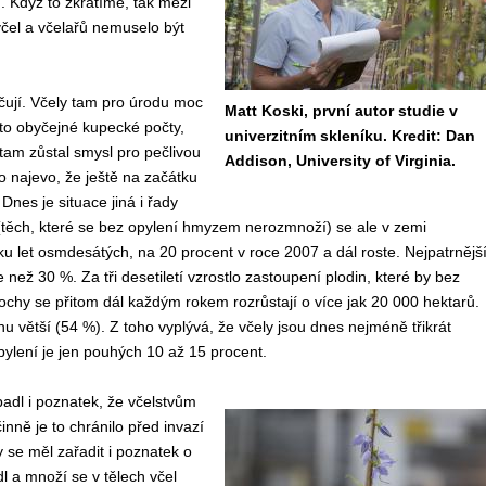
. Když to zkrátíme, tak mezi
včel a včelařů nemuselo být
ují. Včely tam pro úrodu moc
Matt Koski, první autor studie v
 to obyčejné kupecké počty,
univerzitním skleníku. Kredit: Dan
 tam zůstal smysl pro pečlivou
Addison, University of Virginia.
 najevo, že ještě na začátku
 Dnes je situace jiná i řady
dě (těch, které se bez opylení hmyzem nerozmnoží) se ale v zemi
ku let osmdesátých, na 20 procent v roce 2007 a dál roste. Nejpatrnějš
 než 30 %. Za tři desetiletí vzrostlo zastoupení plodin, které by bez
ochy se přitom dál každým rokem rozrůstají o více jak 20 000 hektarů.
inu větší (54 %). Z toho vyplývá, že včely jsou dnes nejméně třikrát
 opylení je jen pouhých 10 až 15 procent.
padl i poznatek, že včelstvům
nně je to chránilo před invazí
e měl zařadit i poznatek o
l a množí se v tělech včel