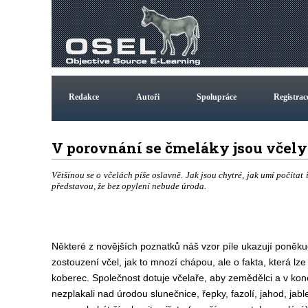
Redakce
Autoři
Spolupráce
Registrac
V porovnání se čmeláky jsou včel
Většinou se o včelách píše oslavně. Jak jsou chytré, jak umí počítat i
představou, že bez opylení nebude úroda.
Některé z novějších poznatků náš vzor píle ukazují poněkud
zostouzení včel, jak to mnozí chápou, ale o fakta, která lz
koberec. Společnost dotuje včelaře, aby zemědělci a v ko
nezplakali nad úrodou slunečnice, řepky, fazolí, jahod, jable