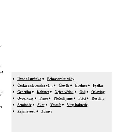
u
ě
el
Úvodní stránka
Behavioralni vědy
Česká a slovenská vě…
Člověk
Evoluce
Fyzika
Genetika
Kabinet
Nejen vědou
Osli
Osloviny
jí
Ovce, kozy
Prase
Přečetli jsme
Ptáci
Rostliny
Semináře
Skot
Vesmír
Viry, bakterie
mu
Zajímavosti
Zdraví