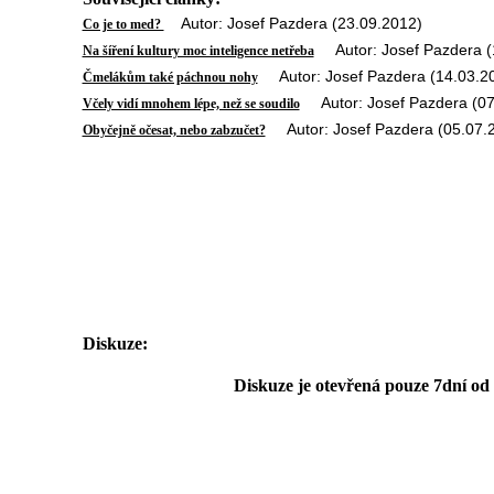
Autor: Josef Pazdera (23.09.2012)
Co je to med?
Autor: Josef Pazdera (
Na šíření kultury moc inteligence netřeba
Autor: Josef Pazdera (14.03.2
Čmelákům také páchnou nohy
Autor: Josef Pazdera (07
Včely vidí mnohem lépe, než se soudilo
Autor: Josef Pazdera (05.07.
Obyčejně očesat, nebo zabzučet?
Diskuze:
Diskuze je otevřená pouze 7dní od