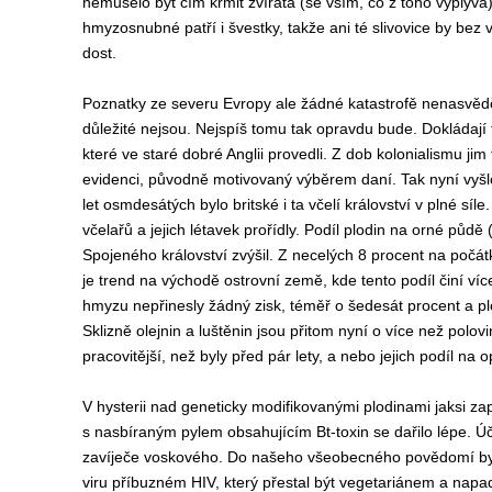
nemuselo být čím krmit zvířata (se vším, co z toho vyplývá)
hmyzosnubné patří i švestky, takže ani té slivovice by bez 
dost.
Poznatky ze severu Evropy ale žádné katastrofě nenasvědč
důležité nejsou. Nejspíš tomu tak opravdu bude. Dokládají
které ve staré dobré Anglii provedli. Z dob kolonialismu jim
evidenci, původně motivovaný výběrem daní. Tak nyní vyšlo
let osmdesátých bylo britské i ta včelí království v plné síle.
včelařů a jejich létavek prořídly. Podíl plodin na orné pů
Spojeného království zvýšil. Z necelých 8 procent na počát
je trend na východě ostrovní země, kde tento podíl činí více
hmyzu nepřinesly žádný zisk, téměř o šedesát procent a pl
Sklizně olejnin a luštěnin jsou přitom nyní o více než polov
pracovitější, než byly před pár lety, a nebo jejich podíl na
V hysterii nad geneticky modifikovanými plodinami jaksi za
s nasbíraným pylem obsahujícím Bt-toxin se dařilo lépe. Úči
zavíječe voskového. Do našeho všeobecného povědomí by s
viru příbuzném HIV, který přestal být vegetariánem a napad