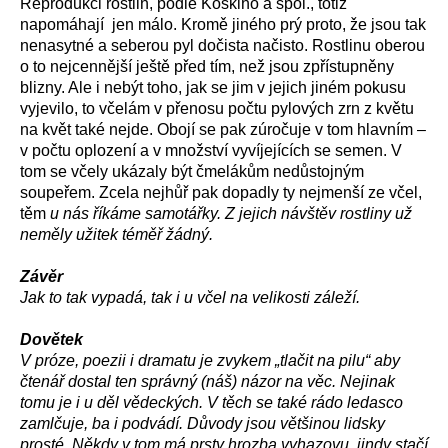
Reprodukci rostlin, podle Koskiho a spol., totiž
napomáhají jen málo. Kromě jiného prý proto, že jsou tak
nenasytné a seberou pyl dočista načisto. Rostlinu oberou
o to nejcennější ještě před tím, než jsou zpřístupněny
blizny. Ale i nebýt toho, jak se jim v jejich jiném pokusu
vyjevilo, to včelám v přenosu počtu pylových zrn z květu
na květ také nejde. Obojí se pak zúročuje v tom hlavním –
v počtu oplození a v množství vyvíjejících se semen. V
tom se včely ukázaly být čmelákům nedůstojným
soupeřem. Zcela nejhůř pak dopadly ty nejmenší ze včel,
těm
u nás říkáme samotářky. Z jejich návštěv rostliny už
neměly užitek téměř žádný.
Závěr
Jak to tak vypadá, tak i u včel na velikosti záleží.
Dovětek
V próze, poezii i dramatu je zvykem „tlačit na pilu“ aby
čtenář dostal ten správný (náš) názor na věc. Nejinak
tomu je i u děl vědeckých. V těch se také rádo ledasco
zamlčuje, ba i podvádí. Důvody jsou většinou lidsky
prosté. Někdy v tom má prsty hrozba vyhazovu, jindy stačí