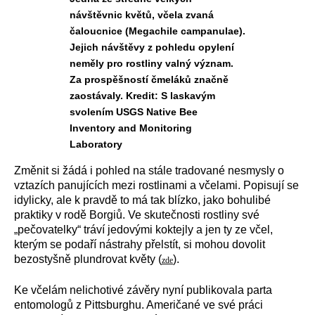
návštěvnic květů, včela zvaná
čaloucnice (Megachile campanulae).
Jejich návštěvy z pohledu opylení
neměly pro rostliny valný význam.
Za prospěšností čmeláků značně
zaostávaly. Kredit: S laskavým
svolením USGS Native Bee
Inventory and Monitoring
Laboratory
Změnit si žádá i pohled na stále tradované nesmysly o
vztazích panujících mezi rostlinami a včelami. Popisují se
idylicky, ale k pravdě to má tak blízko, jako bohulibé
praktiky v rodě Borgiů. Ve skutečnosti rostliny své
„pečovatelky“ tráví jedovými koktejly a jen ty ze včel,
kterým se podaří nástrahy přelstít, si mohou dovolit
bezostyšně plundrovat květy (
).
zde
Ke včelám nelichotivé závěry nyní publikovala parta
entomologů z Pittsburghu. Američané ve své práci