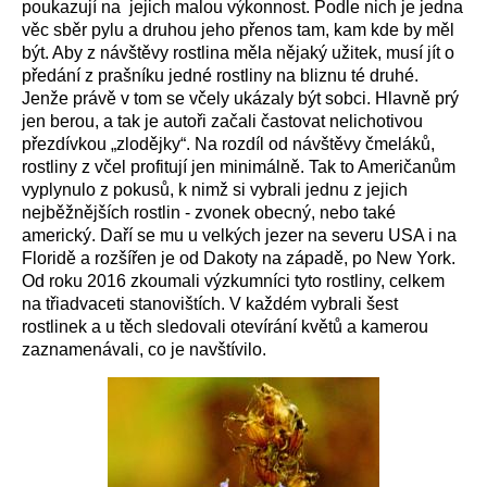
poukazují na jejich malou výkonnost. Podle nich je jedna
věc sběr pylu a druhou jeho přenos tam, kam kde by měl
být. Aby z návštěvy rostlina měla nějaký užitek, musí jít o
předání z prašníku jedné rostliny na bliznu té druhé.
Jenže právě v tom se včely ukázaly být sobci. Hlavně prý
jen berou, a tak je autoři začali častovat nelichotivou
přezdívkou „zlodějky“. Na rozdíl od návštěvy čmeláků,
rostliny z včel profitují jen minimálně. Tak to Američanům
vyplynulo z pokusů, k nimž si vybrali jednu z jejich
nejběžnějších rostlin - zvonek obecný, nebo také
americký. Daří se mu u velkých jezer na severu USA i na
Floridě a rozšířen je od Dakoty na západě, po New York.
Od roku 2016 zkoumali výzkumníci tyto rostliny, celkem
na třiadvaceti stanovištích. V každém vybrali šest
rostlinek a u těch sledovali otevírání květů a kamerou
zaznamenávali, co je navštívilo.