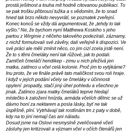
prostá ješitnost a touha mít hodně citovanou publikaci. To
se pak trošku přibrousí tužka a s vědomím, že to snad
hned tak brzo někdo nevyvrátí, se poznatek zveřejní.
Konec konců se vždy dá argumentovat, že „tehdy to tak
vyšlo.“ Ne, že bychom nyní Matthewa Koskiho s jeho
partou z Wirginie z něčeho takového podezírali, záznamy,
z nichž formulovali své závěry, dali veřejně k dispozici. Ve
své práci ale měli zmínit něco, co jim cizí zcela jistě není.
Že to s těmi čmeláky není tak růžové, jak to podali.
Zamlčeli čmeláčí hendikep - zimu u nich přežívá jen
matka, zatímco u včel celá kolonie. Proč jim to vytýkáme?
Inu proto, že ve finále právě tato maličkost svou roli hraje.
I když v jejich podání včely se čmeláky v účinnosti
opylení propadly, stačí jiný úhel pohledu a všechno je
jinak. Zatímco zjara matky čmeláků teprve hledají
místečko k založení hnízda, armáda včelích dělnic se už
dávno honí za nektarem a posla lásky, byť ne tak
úspěšně, plní. Vytrhávají tak rostlinám trn z paty v době,
kdy na to jiní nemají čas ani náladu.
Dosud jsme na Oslovi nesmyslně zveličované včelí
zásluhy jen kritizovali a význam včel v očích čtenářů jen