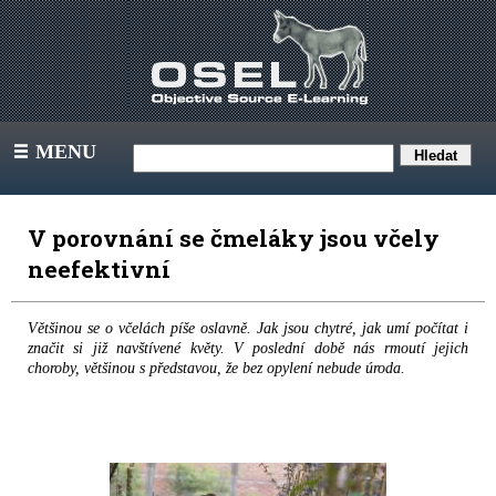
MENU
III
V porovnání se čmeláky jsou včely
neefektivní
Většinou se o včelách píše oslavně. Jak jsou chytré, jak umí počítat i
značit si již navštívené květy. V poslední době nás rmoutí jejich
choroby, většinou s představou, že bez opylení nebude úroda.