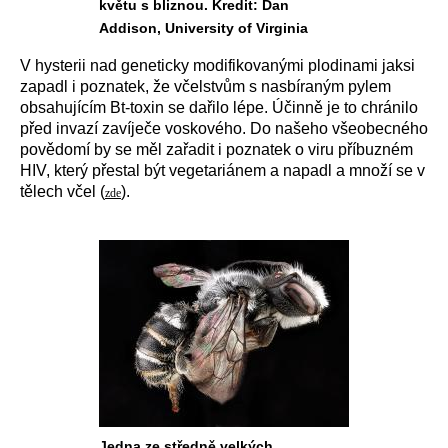
květu s bliznou. Kredit: Dan
Addison, University of Virginia
V hysterii nad geneticky modifikovanými plodinami jaksi
zapadl i poznatek, že včelstvům s nasbíraným pylem
obsahujícím Bt-toxin se dařilo lépe. Účinně je to chránilo
před invazí zavíječe voskového. Do našeho všeobecného
povědomí by se měl zařadit i poznatek o viru příbuzném
HIV, který přestal být vegetariánem a napadl a množí se v
tělech včel (
).
zde
Jedna ze středně velkých