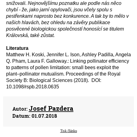
snižovali. Nejnovějšímu poznatku ale podle nás něco
chybí - že, jako jarní opylovači, jsou včely spolu s
pestřenkami naprosto bez konkurence. A tak by to mělo v
našich hlavách, bez ohledu na závěry publikace
posvěcené biologickou společností honosící se titulem
Královská, také zůstat.
Literatura
Matthew H. Koski, Jennifer L. Ison, Ashley Padilla, Angela
Q. Pham, Laura F. Galloway.: Linking pollinator efficiency
to patterns of pollen limitation: small bees exploit the
plant–pollinator mutualism. Proceedings of the Royal
Society B: Biological Sciences (2018). DOI:
10.1098/rspb.2018.0635
Josef Pazdera
Autor:
Datum:
01.07.2018
Tisk článku