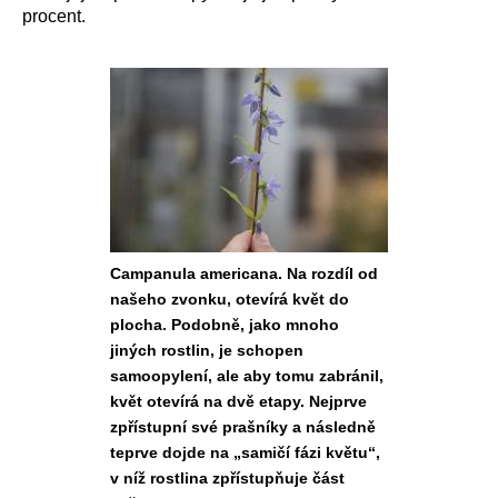
procent.
Campanula americana. Na rozdíl od
našeho zvonku, otevírá květ do
plocha. Podobně, jako mnoho
jiných rostlin, je schopen
samoopylení, ale aby tomu zabránil,
květ otevírá na dvě etapy. Nejprve
zpřístupní své prašníky a následně
teprve dojde na „samičí fázi květu“,
v níž rostlina zpřístupňuje část