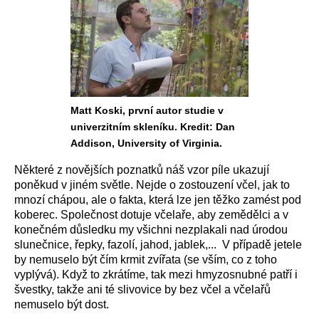
Matt Koski, první autor studie v
univerzitním skleníku. Kredit: Dan
Addison, University of Virginia.
Některé z novějších poznatků náš vzor píle ukazují
poněkud v jiném světle. Nejde o zostouzení včel, jak to
mnozí chápou, ale o fakta, která lze jen těžko zamést pod
koberec. Společnost dotuje včelaře, aby zemědělci a v
konečném důsledku my všichni nezplakali nad úrodou
slunečnice, řepky, fazolí, jahod, jablek,... V případě jetele
by nemuselo být čím krmit zvířata (se vším, co z toho
vyplývá). Když to zkrátíme, tak mezi hmyzosnubné patří i
švestky, takže ani té slivovice by bez včel a včelařů
nemuselo být dost.