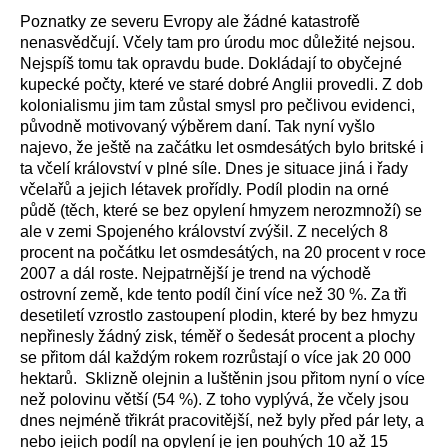
Poznatky ze severu Evropy ale žádné katastrofě
nenasvědčují. Včely tam pro úrodu moc důležité nejsou.
Nejspíš tomu tak opravdu bude. Dokládají to obyčejné
kupecké počty, které ve staré dobré Anglii provedli. Z dob
kolonialismu jim tam zůstal smysl pro pečlivou evidenci,
původně motivovaný výběrem daní. Tak nyní vyšlo
najevo, že ještě na začátku let osmdesátých bylo britské i
ta včelí království v plné síle. Dnes je situace jiná i řady
včelařů a jejich létavek prořídly. Podíl plodin na orné
půdě (těch, které se bez opylení hmyzem nerozmnoží) se
ale v zemi Spojeného království zvýšil. Z necelých 8
procent na počátku let osmdesátých, na 20 procent v roce
2007 a dál roste. Nejpatrnější je trend na východě
ostrovní země, kde tento podíl činí více než 30 %. Za tři
desetiletí vzrostlo zastoupení plodin, které by bez hmyzu
nepřinesly žádný zisk, téměř o šedesát procent a plochy
se přitom dál každým rokem rozrůstají o více jak 20 000
hektarů. Sklizně olejnin a luštěnin jsou přitom nyní o více
než polovinu větší (54 %). Z toho vyplývá, že včely jsou
dnes nejméně třikrát pracovitější, než byly před pár lety, a
nebo jejich podíl na opylení je jen pouhých 10 až 15