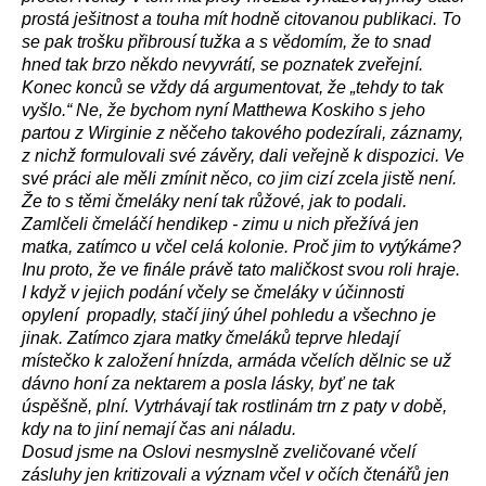
prostá ješitnost a touha mít hodně citovanou publikaci. To
se pak trošku přibrousí tužka a s vědomím, že to snad
hned tak brzo někdo nevyvrátí, se poznatek zveřejní.
Konec konců se vždy dá argumentovat, že „tehdy to tak
vyšlo.“ Ne, že bychom nyní Matthewa Koskiho s jeho
partou z Wirginie z něčeho takového podezírali, záznamy,
z nichž formulovali své závěry, dali veřejně k dispozici. Ve
své práci ale měli zmínit něco, co jim cizí zcela jistě není.
Že to s těmi čmeláky není tak růžové, jak to podali.
Zamlčeli čmeláčí hendikep - zimu u nich přežívá jen
matka, zatímco u včel celá kolonie. Proč jim to vytýkáme?
Inu proto, že ve finále právě tato maličkost svou roli hraje.
I když v jejich podání včely se čmeláky v účinnosti
opylení propadly, stačí jiný úhel pohledu a všechno je
jinak. Zatímco zjara matky čmeláků teprve hledají
místečko k založení hnízda, armáda včelích dělnic se už
dávno honí za nektarem a posla lásky, byť ne tak
úspěšně, plní. Vytrhávají tak rostlinám trn z paty v době,
kdy na to jiní nemají čas ani náladu.
Dosud jsme na Oslovi nesmyslně zveličované včelí
zásluhy jen kritizovali a význam včel v očích čtenářů jen