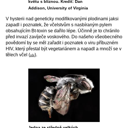
květu s bliznou. Kredit: Dan
Addison, University of Virginia
V hysterii nad geneticky modifikovanými plodinami jaksi
zapadl i poznatek, že včelstvům s nasbíraným pylem
obsahujícím Bt-toxin se dařilo lépe. Účinně je to chránilo
před invazí zavíječe voskového. Do našeho všeobecného
povědomí by se měl zařadit i poznatek o viru příbuzném
HIV, který přestal být vegetariánem a napadl a množí se v
tělech včel (
).
zde
Jedna ze středně velkých