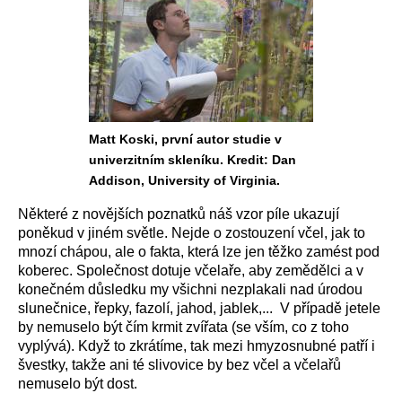
Matt Koski, první autor studie v
univerzitním skleníku. Kredit: Dan
Addison, University of Virginia.
Některé z novějších poznatků náš vzor píle ukazují
poněkud v jiném světle. Nejde o zostouzení včel, jak to
mnozí chápou, ale o fakta, která lze jen těžko zamést pod
koberec. Společnost dotuje včelaře, aby zemědělci a v
konečném důsledku my všichni nezplakali nad úrodou
slunečnice, řepky, fazolí, jahod, jablek,... V případě jetele
by nemuselo být čím krmit zvířata (se vším, co z toho
vyplývá). Když to zkrátíme, tak mezi hmyzosnubné patří i
švestky, takže ani té slivovice by bez včel a včelařů
nemuselo být dost.