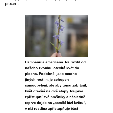
procent.
Campanula americana. Na rozdíl od
našeho zvonku, otevírá květ do
plocha. Podobně, jako mnoho
jiných rostlin, je schopen
samoopylení, ale aby tomu zabránil,
květ otevírá na dvě etapy. Nejprve
zpřístupní své prašníky a následně
teprve dojde na „samičí fázi květu“,
v níž rostlina zpřístupňuje část