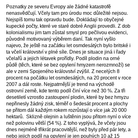
Poznatky ze severu Evropy ale žádné katastrofě
nenasvědčují. Včely tam pro úrodu moc důležité nejsou.
Nejspíš tomu tak opravdu bude. Dokládají to obyčejné
kupecké počty, které ve staré dobré Anglii provedli. Z dob
kolonialismu jim tam zůstal smysl pro pečlivou evidenci,
původně motivovaný výběrem daní. Tak nyní vyšlo
najevo, že ještě na začátku let osmdesátých bylo britské i
ta včelí království v plné síle. Dnes je situace jiná i řady
včelařů a jejich létavek prořídly. Podíl plodin na orné
půdě (těch, které se bez opylení hmyzem nerozmnoží) se
ale v zemi Spojeného království zvýšil. Z necelých 8
procent na počátku let osmdesátých, na 20 procent v roce
2007 a dál roste. Nejpatrnější je trend na východě
ostrovní země, kde tento podíl činí více než 30 %. Za tři
desetiletí vzrostlo zastoupení plodin, které by bez hmyzu
nepřinesly žádný zisk, téměř o šedesát procent a plochy
se přitom dál každým rokem rozrůstají o více jak 20 000
hektarů. Sklizně olejnin a luštěnin jsou přitom nyní o více
než polovinu větší (54 %). Z toho vyplývá, že včely jsou
dnes nejméně třikrát pracovitější, než byly před pár lety, a
nebo jejich podíl na opylení je jen pouhých 10 až 15