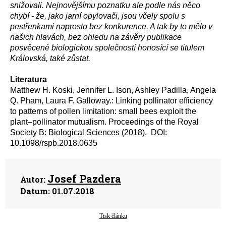
snižovali. Nejnovějšímu poznatku ale podle nás něco
chybí - že, jako jarní opylovači, jsou včely spolu s
pestřenkami naprosto bez konkurence. A tak by to mělo v
našich hlavách, bez ohledu na závěry publikace
posvěcené biologickou společností honosící se titulem
Královská, také zůstat.
Literatura
Matthew H. Koski, Jennifer L. Ison, Ashley Padilla, Angela
Q. Pham, Laura F. Galloway.: Linking pollinator efficiency
to patterns of pollen limitation: small bees exploit the
plant–pollinator mutualism. Proceedings of the Royal
Society B: Biological Sciences (2018). DOI:
10.1098/rspb.2018.0635
Josef Pazdera
Autor:
Datum:
01.07.2018
Tisk článku