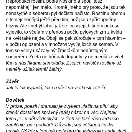
Reprodukci rostlin, podle Koskiho a spol., totiž
napomáhají jen málo. Kromě jiného prý proto, že jsou tak
nenasytné a seberou pyl dočista načisto. Rostlinu oberou
o to nejcennější ještě před tím, než jsou zpřístupněny
blizny. Ale i nebýt toho, jak se jim v jejich jiném pokusu
vyjevilo, to včelám v přenosu počtu pylových zrn z květu
na květ také nejde. Obojí se pak zúročuje v tom hlavním –
v počtu oplození a v množství vyvíjejících se semen. V
tom se včely ukázaly být čmelákům nedůstojným
soupeřem. Zcela nejhůř pak dopadly ty nejmenší ze včel,
těm
u nás říkáme samotářky. Z jejich návštěv rostliny už
neměly užitek téměř žádný.
Závěr
Jak to tak vypadá, tak i u včel na velikosti záleží.
Dovětek
V próze, poezii i dramatu je zvykem „tlačit na pilu“ aby
čtenář dostal ten správný (náš) názor na věc. Nejinak
tomu je i u děl vědeckých. V těch se také rádo ledasco
zamlčuje, ba i podvádí. Důvody jsou většinou lidsky
prosté. Někdy v tom má prsty hrozba vyhazovu, jindy stačí