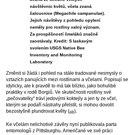
návštěvnic květů, včela zvaná
čaloucnice (Megachile campanulae).
Jejich návštěvy z pohledu opylení
neměly pro rostliny valný význam.
Za prospěšností čmeláků značně
zaostávaly. Kredit: S laskavým
svolením USGS Native Bee
Inventory and Monitoring
Laboratory
Změnit si žádá i pohled na stále tradované nesmysly o
vztazích panujících mezi rostlinami a včelami. Popisují se
idylicky, ale k pravdě to má tak blízko, jako bohulibé
praktiky v rodě Borgiů. Ve skutečnosti rostliny své
„pečovatelky“ tráví jedovými koktejly a jen ty ze včel,
kterým se podaří nástrahy přelstít, si mohou dovolit
bezostyšně plundrovat květy (
).
zde
Ke včelám nelichotivé závěry nyní publikovala parta
entomologů z Pittsburghu. Američané ve své práci