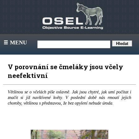
MENU
III
V porovnání se čmeláky jsou včely
neefektivní
Většinou se o včelách píše oslavně. Jak jsou chytré, jak umí počítat i
značit si již navštívené květy. V poslední době nás rmoutí jejich
choroby, většinou s představou, že bez opylení nebude úroda.