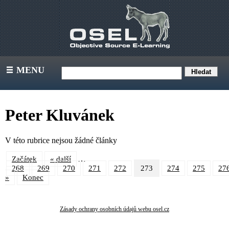
MENU
III
Peter Kluvánek
V této rubrice nejsou žádné články
…
Začátek
« další
268
269
270
271
272
273
274
275
27
»
Konec
Zásady ochrany osobních údajů webu osel.cz