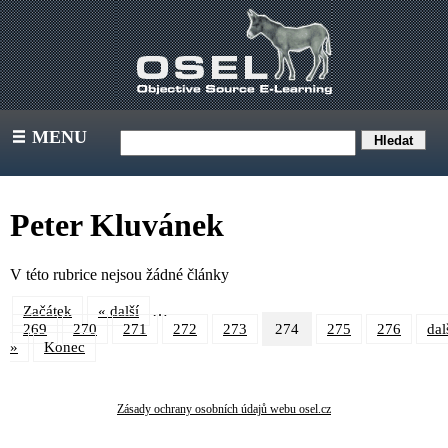
MENU
III
Peter Kluvánek
V této rubrice nejsou žádné články
…
Začátek
« další
269
270
271
272
273
274
275
276
dal
»
Konec
Zásady ochrany osobních údajů webu osel.cz