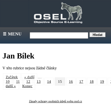
MENU
III
Jan Bílek
V této rubrice nejsou žádné články
…
Začátek
« další
10
11
12
13
14
15
16
17
18
19
další »
Konec
Zásady ochrany osobních údajů webu osel.cz