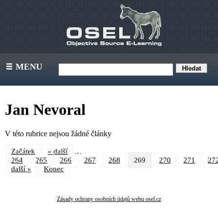
MENU
III
Jan Nevoral
V této rubrice nejsou žádné články
…
Začátek
« další
264
265
266
267
268
269
270
271
27
další »
Konec
Zásady ochrany osobních údajů webu osel.cz