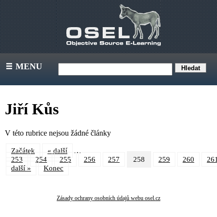
MENU
III
Jiří Kůs
V této rubrice nejsou žádné články
…
Začátek
« další
253
254
255
256
257
258
259
260
26
další »
Konec
Zásady ochrany osobních údajů webu osel.cz