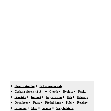
Úvodní stránka
Behavioralni vědy
Česká a slovenská vě…
Člověk
Evoluce
Fyzika
Genetika
Kabinet
Nejen vědou
Osli
Osloviny
Ovce, kozy
Prase
Přečetli jsme
Ptáci
Rostliny
Semináře
Skot
Vesmír
Viry, bakterie