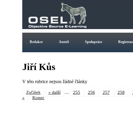
Redakce
Autoři
Spolupráce
Registrac
Jiří Kůs
V této rubrice nejsou žádné články
…
Začátek
« další
255
256
257
258
»
Konec