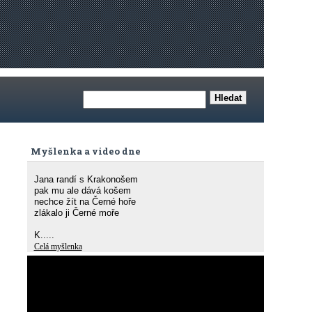
Myšlenka a video dne
Jana randí s Krakonošem
pak mu ale dává košem
nechce žít na Černé hoře
zlákalo ji Černé moře
K.....
Celá myšlenka