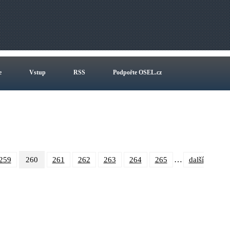
e
Vstup
RSS
Podpořte OSEL.cz
…
259
260
261
262
263
264
265
další