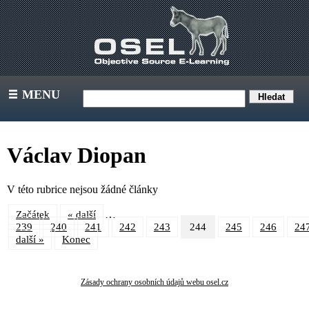
MENU
III
Václav Diopan
V této rubrice nejsou žádné články
…
Začátek
« další
239
240
241
242
243
244
245
246
24
další »
Konec
Zásady ochrany osobních údajů webu osel.cz